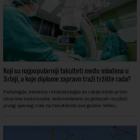
Koji su najpopularniji fakulteti među mladima u
Srbiji, a koje diplome zapravo traži tržište rada?
Psihologija, medicina i stomatologija su i dalje među prvim
izborima maturanata, nedvosmisleno su pokazali rezultati
prvog upisnog roka na fakultetima ove godine. Veliko
interesovanje beleže i FON i Ekonomsk...