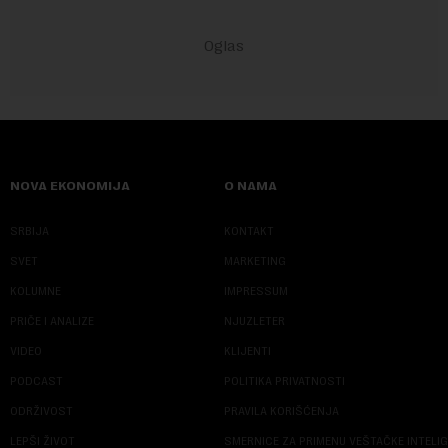
NOVA EKONOMIJA
O NAMA
SRBIJA
KONTAKT
SVET
MARKETING
KOLUMNE
IMPRESSUM
PRIČE I ANALIZE
NJUZLETER
VIDEO
KLIJENTI
PODCAST
POLITIKA PRIVATNOSTI
ODRŽIVOST
PRAVILA KORIŠĆENJA
LEPŠI ŽIVOT
SMERNICE ZA PRIMENU VEŠTAČKE INTELI