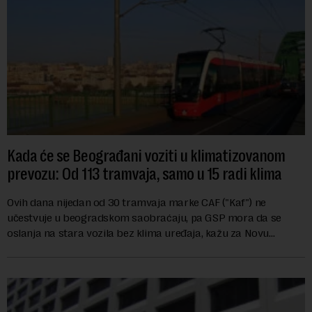
Kada će se Beograđani voziti u klimatizovanom
prevozu: Od 113 tramvaja, samo u 15 radi klima
Ovih dana nijedan od 30 tramvaja marke CAF ("Kaf") ne
učestvuje u beogradskom saobraćaju, pa GSP mora da se
oslanja na stara vozila bez klima uređaja, kažu za Novu
ekonomiju iz Sindikata Centar – GSP i Centr...