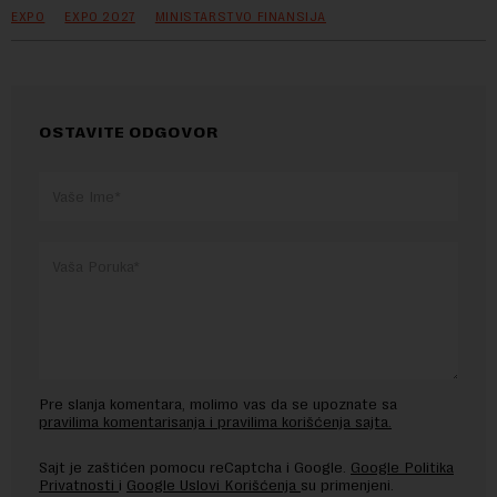
EXPO
EXPO 2027
MINISTARSTVO FINANSIJA
OSTAVITE ODGOVOR
Pre slanja komentara, molimo vas da se upoznate sa
pravilima komentarisanja i pravilima korišćenja sajta.
Sajt je zaštićen pomocu reCaptcha i Google.
Google Politika
Privatnosti
i
Google Uslovi Korišćenja
su primenjeni.