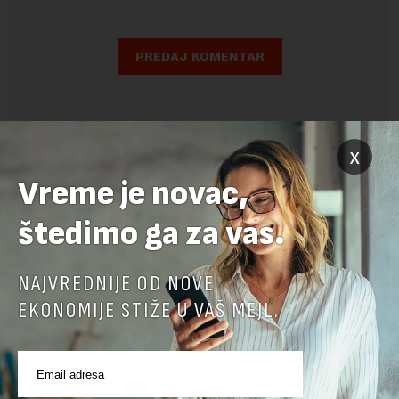
x
Vreme je novac,
štedimo ga za vas.
NAJVREDNIJE OD NOVE
EKONOMIJE STIŽE U VAŠ MEJL.
POVEZANI SADRŽAJI