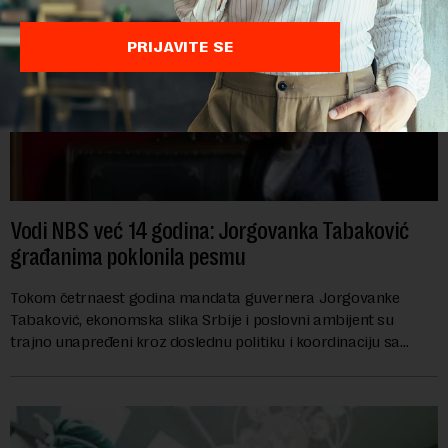
PRIJAVITE SE
Vodi NBS već 14 godina: Jorgovanka Tabaković
građanima poklonila pesmu
Tokom četrnaest godina mandata guvernera Jorgovanke
Tabaković, ekonomska slika Srbije i poslovni ambijent su
trajno unapređeni kroz doslednu politiku i koordinaciju sa
Vladom, saopštila je Narodna banka Srbi...