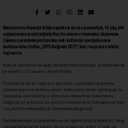
Ministarstvo finansija Srbije najavilo je da će u ponedeljak, 14. jula, biti
organizovano predstavljanje Nacrta zakona o izmenama i dopunama
Zakona o posebnim postupcima radi realizacije specijalizovane
međunarodne izložbe „EXPO Belgrade 2027“, kao i rasprava o tekstu
tog nacrta.
Kako je navedeno na sajtu Ministarstva finansija, predstavljanje
će početi u 12 časova u Palati Srbija.
Podseća se da se rasprava sprovodi u postupku pripreme
zakona kojim se uređuju uslovi, kriterijumi, način i postupak za
realizaciju ove izložbe, o čemu sva relevantna dokumenta
mogu da se preuzmu na portalu ministarstva (mfin.gov.rs), kao
i na portalu eKonsultacije (ekosnultacije.gov.rs).
Zainteresovani za prisustvo na okruglom stolu trebalo bi, zbog
ograničenog broja mesta, da se prijave do petka, 11. jula, na