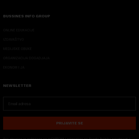
BUSSINES INFO GROUP
ONLINE EDUKACIJE
IZDAVAŠTVO
MEDIJSKE OBUKE
ORGANIZACIJA DOGADJAJA
EKONOM I JA
NEWSLETTER
PRIJAVITE SE
Ova stranica je zaštićena sa reCAPTCHA i primenjuju se
Google Politika privatnosti
i