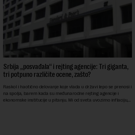
Srbija „posvađala“ i rejting agencije: Tri giganta,
tri potpuno različite ocene, zašto?
Raskol i haotično delovanje koje vlada u državi lepo se prenosi i
na spolja, barem kada su međunarodne rejting agencije i
ekonomske institucije u pitanju. Mi od sveta uvozimo inflaciju,
robu lošijeg kvalitet...