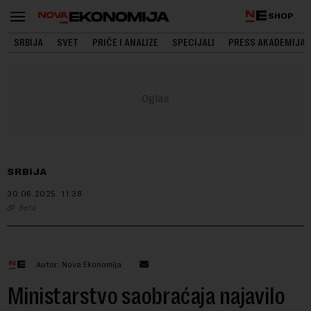
SHOP
SRBIJA
SVET
PRIČE I ANALIZE
SPECIJALI
PRESS AKADEMIJA
SRBIJA
30.06.2025.
11:38
Beta
Autor: Nova Ekonomija
Ministarstvo saobraćaja najavilo