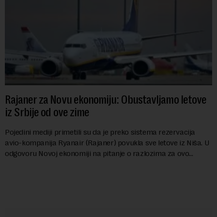
Rajaner za Novu ekonomiju: Obustavljamo letove
iz Srbije od ove zime
Pojedini mediji primetili su da je preko sistema rezervacija
avio-kompanija Ryanair (Rajaner) povukla sve letove iz Niša. U
odgovoru Novoj ekonomiji na pitanje o razlozima za ovo
povlačenje, ovaj avio-gigant...