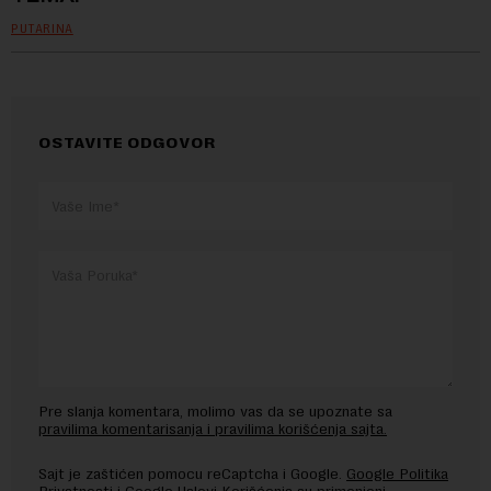
PUTARINA
OSTAVITE ODGOVOR
Pre slanja komentara, molimo vas da se upoznate sa
pravilima komentarisanja i pravilima korišćenja sajta.
Sajt je zaštićen pomocu reCaptcha i Google.
Google Politika