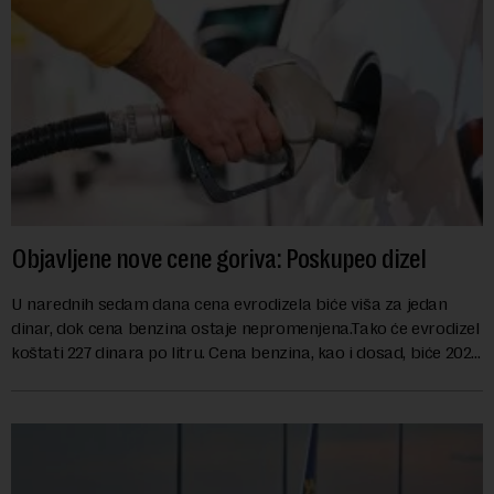
Objavljene nove cene goriva: Poskupeo dizel
U narednih sedam dana cena evrodizela biće viša za jedan
dinar, dok cena benzina ostaje nepromenjena.Tako će evrodizel
koštati 227 dinara po litru. Cena benzina, kao i dosad, biće 202
dinara po litru. ...