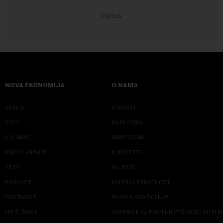
NOVA EKONOMIJA
O NAMA
SRBIJA
KONTAKT
SVET
MARKETING
KOLUMNE
IMPRESSUM
PRIČE I ANALIZE
NJUZLETER
VIDEO
KLIJENTI
PODCAST
POLITIKA PRIVATNOSTI
ODRŽIVOST
PRAVILA KORIŠĆENJA
LEPŠI ŽIVOT
SMERNICE ZA PRIMENU VEŠTAČKE INTELI