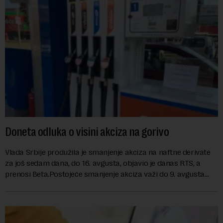
Doneta odluka o visini akciza na gorivo
Vlada Srbije produžila je smanjenje akciza na naftne derivate
za još sedam dana, do 16. avgusta, objavio je danas RTS, a
prenosi Beta.Postojeće smanjenje akciza važi do 9. avgusta
kao mera ublažavanja po...