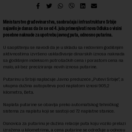
Ministarstvo građevinarstva, saobraćaja i infrastrukture Srbije
najavilo je danas da će se od 4. jula primenjivati nova Odluka o visini
posebne naknade za upotrebu javnog puta, odnosno putarina.
U saopštenju se navodi da je u skladu sa redovnim godišnjim
aktivnostima izvršeno usklađivanje dinarskih iznosa naknada
sa godišnjim indeksom potrošačkih cena i porastom cena na
malo, ali bez preciziranja novih iznosa putarine.
Putarinu u Srbiji naplaćuje Javno preduzeće „Putevi Srbije“, a
ukupna dužina autoputeva pod naplatom iznosi 905,2
kilometra, Beta.
Naplata putarine se obavlja preko automatskog tehničkog
sistema za naplatu koji se sastoji od 72 naplatne stanice.
Osnovica za putarinu je dužina relacije puta koju vozilo prelazi
izražena u kilometrima, a cena putarine se određuje u odnosu