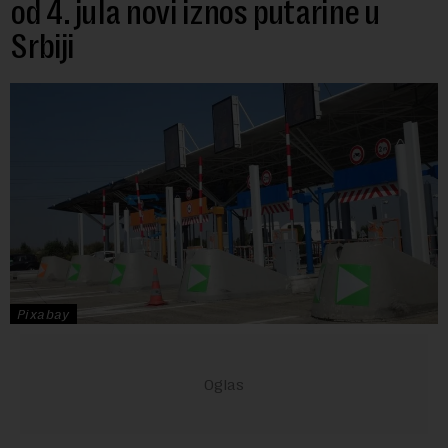
od 4. jula novi iznos putarine u
Srbiji
Pixabay