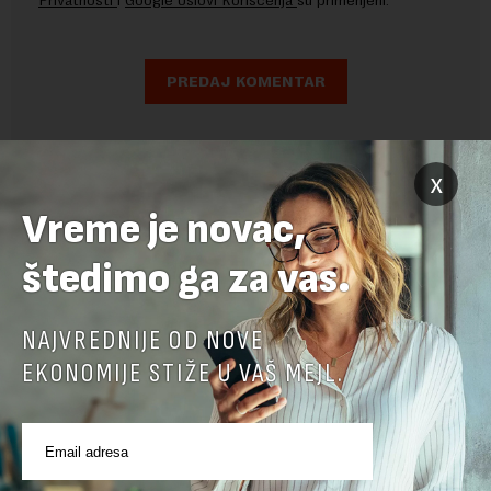
Privatnosti
i
Google Uslovi Korišćenja
su primenjeni.
x
Vreme je novac,
štedimo ga za vas.
NAJVREDNIJE OD NOVE
EKONOMIJE STIŽE U VAŠ MEJL.
POVEZANI SADRŽAJI