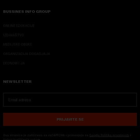
BUSSINES INFO GROUP
ONLINE EDUKACIJE
IZDAVAŠTVO
MEDIJSKE OBUKE
ORGANIZACIJA DOGADJAJA
EKONOM I JA
NEWSLETTER
PRIJAVITE SE
Ova stranica je zaštićena sa reCAPTCHA i primenjuju se
Google Politika privatnosti
i
Uslovi korišćenja usluge