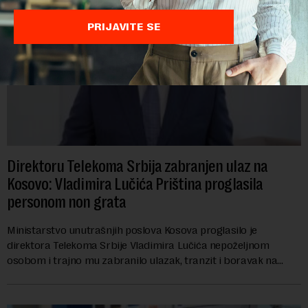
PRIJAVITE SE
Direktoru Telekoma Srbija zabranjen ulaz na
Kosovo: Vladimira Lučića Priština proglasila
personom non grata
Ministarstvo unutrašnjih poslova Kosova proglasilo je
direktora Telekoma Srbije Vladimira Lučića nepoželjnom
osobom i trajno mu zabranilo ulazak, tranzit i boravak na
Kosovu, navodeći kao razlog njegove javn...