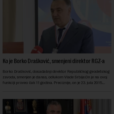
Ko je Borko Drašković, smenjeni direktor RGZ-a
Borko Drašković, dosadašnji direktor Republičkog geodetskog
zavoda, smenjen je danas, odlukom Vlade Srbije.On je na ovoj
funkciji proveo čak 11 godina. Preciznije, on je 23. jula 2015.
izabran za v.d. di...