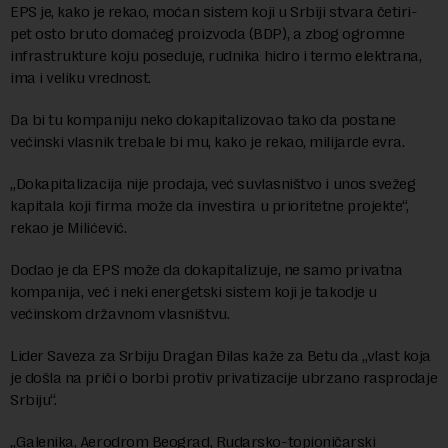
EPS je, kako je rekao, moćan sistem koji u Srbiji stvara četiri-
pet osto bruto domaćeg proizvoda (BDP), a zbog ogromne
infrastrukture koju poseduje, rudnika hidro i termo elektrana,
ima i veliku vrednost.
Da bi tu kompaniju neko dokapitalizovao tako da postane
većinski vlasnik trebale bi mu, kako je rekao, milijarde evra.
„Dokapitalizacija nije prodaja, već suvlasništvo i unos svežeg
kapitala koji firma može da investira u prioritetne projekte“,
rekao je Milićević.
Dodao je da EPS može da dokapitalizuje, ne samo privatna
kompanija, već i neki energetski sistem koji je takodje u
većinskom državnom vlasništvu.
Lider Saveza za Srbiju Dragan Đilas kaže za Betu da „vlast koja
je došla na priči o borbi protiv privatizacije ubrzano rasprodaje
Srbiju“.
„Galenika, Aerodrom Beograd, Rudarsko-topioničarski