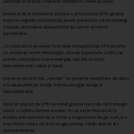
zadržala bi država u njenom vlasništvu“, rekao je Savić.
Dodao je da je izmenama Zakona o privatizaciji 2015. godine,
kojim se reguliše privatizacija javnih preduzeća od strateškog
značaja, dozvoljena dokapitalizacija i javno-privatno
partnerstvo.
„To znači da bi se novac firmi koje dokapitalizuju EPS koristio
za uvodjenje novih tehnologija i širenje kapaciteta u sferi, na
primer, obnovljivih izvora energije, kao što su male
hidroelektrane“, rekao je Savić.
Ocenio je da bi to bio „mamac“ za privatne investitore da ulažu
u te kapacitete jer Srbija trećinu energije dobija iz
hidroelektrana.
Savić je ukazao da EPS narednih godina mora da uloži mnogo
novca u zaštitu životne sredine i to se može finansirati iz
kredita pod uslovom da je firma u mogućnosti da ga vrati, a u
suprotnom mora da traži druga rešenja medju kojima je i
dokapitalizacija.