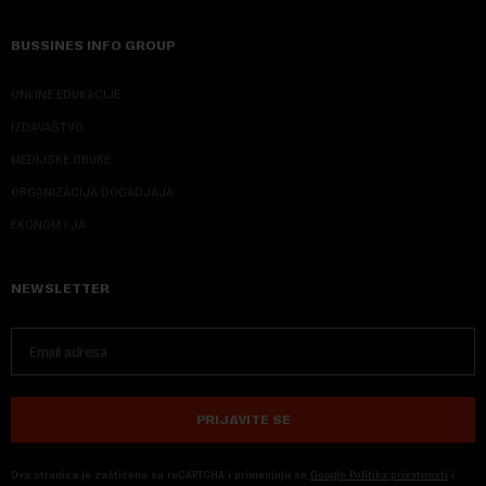
BUSSINES INFO GROUP
ONLINE EDUKACIJE
IZDAVAŠTVO
MEDIJSKE OBUKE
ORGANIZACIJA DOGADJAJA
EKONOM I JA
NEWSLETTER
PRIJAVITE SE
Ova stranica je zaštićena sa reCAPTCHA i primenjuju se
Google Politika privatnosti
i