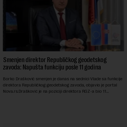
Smenjen direktor Republičkog geodetskog
zavoda: Napušta funkciju posle 11 godina
Borko Drašković smenjen je danas na sednici Vlade sa funkcije
direktora Republičkog geodetskog zavoda, objavio je portal
Nova.rs.Drašković je na poziciji direktora RGZ-a bio 11
godina.Kako piše Nova....