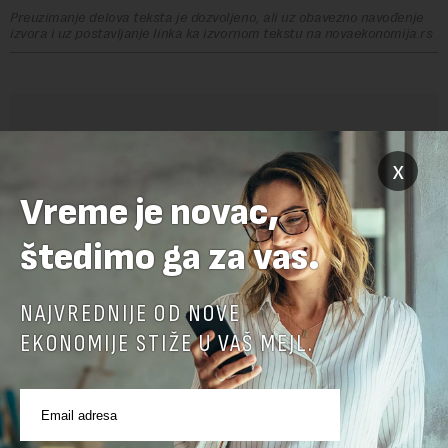
Preuzimanje delova teksta je dozvoljeno, ali uz obavezno navođenje
izvora i uz postavljanje linka ka izvornom tekstu na novaekonomija.rs
OSTAVITE ODGOVOR
x
Vreme je novac,
štedimo ga za vas.
NAJVREDNIJE OD NOVE
EKONOMIJE STIŽE U VAŠ MEJL.
Pre slanja komentara, molimo vas da se upoznate sa
pravilima komentarisanja i pravilima korišćenja sajta.
Sajt je zaštićen pomocu reCaptcha i Google.
Google Politika