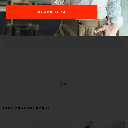
Privatnosti
i
Google Uslovi Korišćenja
su primenjeni.
PRIJAVITE SE
POVEZANI SADRŽAJI