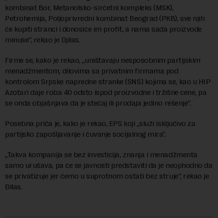
kombinat Bor, Metanolsko-sirćetni kompleks (MSK),
Petrohemija, Poljoprivredni kombinat Beograd (PKB), sve njih
će kupiti stranci i donosiće im profit, a nama sada proizvode
minuse“, rekao je Djilas.
Firme se, kako je rekao, „uništavaju nesposobnim partijskim
menadžmentom, dilovima sa privatnim firmama pod
kontrolom Srpske napredne stranke (SNS) kojima se, kao u HIP
Azotari daje roba 40 odsto ispod proizvodne i tržišne cene, pa
se onda objašnjava da je stečaj ili prodaja jedino rešenje“.
Posebna priča je, kako je rekao, EPS koji „služi isključivo za
partijsko zapošljavanje i čuvanje socijalnog mira“.
„Takva kompanija se bez investicija, znanja i menadžmenta
samo urušava, pa će se javnosti predstaviti da je neophodno da
se privatizuje jer ćemo u suprotnom ostati bez struje“, rekao je
Đilas.