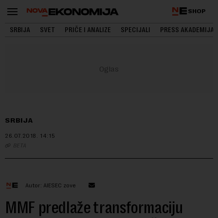
SHOP
SRBIJA
SVET
PRIČE I ANALIZE
SPECIJALI
PRESS AKADEMIJA
SRBIJA
26.07.2018.
14:15
BETA
Autor: AIESEC zove
MMF predlaže transformaciju