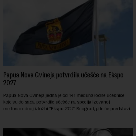
Papua Nova Gvineja potvrdila učešće na Ekspo
2027
Papua Nova Gvineja jedna je od 141 međunarodne učesnice
koje su do sada potvrdile učešće na specijalizovanoj
međunarodnoj izložbi "Ekspu 2027" Beograd, gde će predstaviti
i kao državu sa najvećom jezičkom ra...