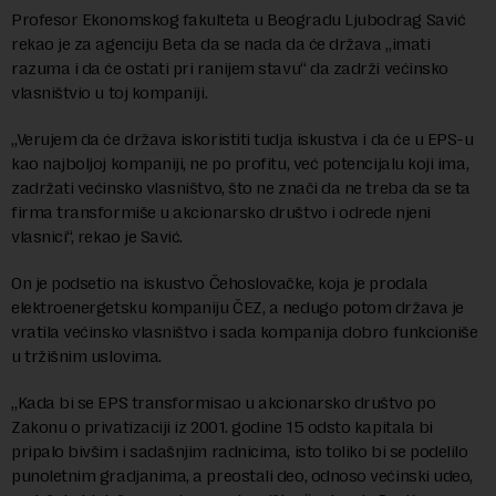
Profesor Ekonomskog fakulteta u Beogradu Ljubodrag Savić
rekao je za agenciju Beta da se nada da će država „imati
razuma i da će ostati pri ranijem stavu“ da zadrži većinsko
vlasništvio u toj kompaniji.
„Verujem da će država iskoristiti tudja iskustva i da će u EPS-u
kao najboljoj kompaniji, ne po profitu, već potencijalu koji ima,
zadržati većinsko vlasništvo, što ne znači da ne treba da se ta
firma transformiše u akcionarsko društvo i odrede njeni
vlasnici“, rekao je Savić.
On je podsetio na iskustvo Čehoslovačke, koja je prodala
elektroenergetsku kompaniju ČEZ, a nedugo potom država je
vratila većinsko vlasništvo i sada kompanija dobro funkcioniše
u tržišnim uslovima.
„Kada bi se EPS transformisao u akcionarsko društvo po
Zakonu o privatizaciji iz 2001. godine 15 odsto kapitala bi
pripalo bivšim i sadašnjim radnicima, isto toliko bi se podelilo
punoletnim gradjanima, a preostali deo, odnoso većinski udeo,