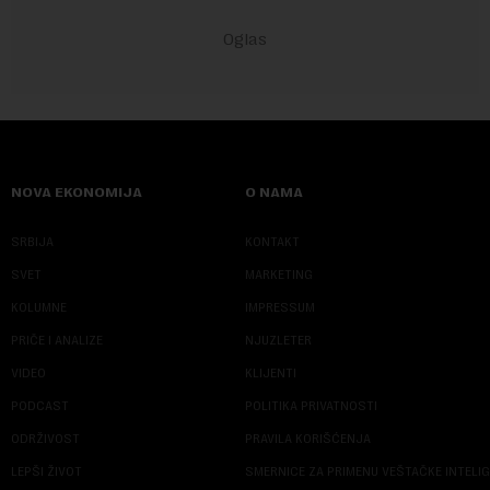
NOVA EKONOMIJA
O NAMA
SRBIJA
KONTAKT
SVET
MARKETING
KOLUMNE
IMPRESSUM
PRIČE I ANALIZE
NJUZLETER
VIDEO
KLIJENTI
PODCAST
POLITIKA PRIVATNOSTI
ODRŽIVOST
PRAVILA KORIŠĆENJA
LEPŠI ŽIVOT
SMERNICE ZA PRIMENU VEŠTAČKE INTELI