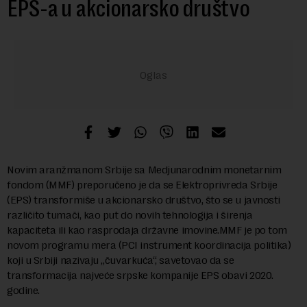
EPS-a u akcionarsko društvo
Novim aranžmanom Srbije sa Medjunarodnim monetarnim
fondom (MMF) preporučeno je da se Elektroprivreda Srbije
(EPS) transformiše u akcionarsko društvo, što se u javnosti
različito tumači, kao put do novih tehnologija i širenja
kapaciteta ili kao rasprodaja državne imovine.MMF je po tom
novom programu mera (PCI instrument koordinacija politika)
koji u Srbiji nazivaju „čuvarkuća“, savetovao da se
transformacija najveće srpske kompanije EPS obavi 2020.
godine.