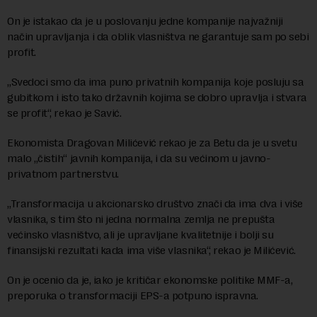
On je istakao da je u poslovanju jedne kompanije najvažniji
način upravljanja i da oblik vlasništva ne garantuje sam po sebi
profit.
„Svedoci smo da ima puno privatnih kompanija koje posluju sa
gubitkom i isto tako državnih kojima se dobro upravlja i stvara
se profit“, rekao je Savić.
Ekonomista Dragovan Milićević rekao je za Betu da je u svetu
malo „čistih“ javnih kompanija, i da su većinom u javno-
privatnom partnerstvu.
„Transformacija u akcionarsko društvo znači da ima dva i više
vlasnika, s tim što ni jedna normalna zemlja ne prepušta
većinsko vlasništvo, ali je upravljane kvalitetnije i bolji su
finansijski rezultati kada ima više vlasnika“, rekao je Milićević.
On je ocenio da je, iako je kritičar ekonomske politike MMF-a,
preporuka o transformaciji EPS-a potpuno ispravna.