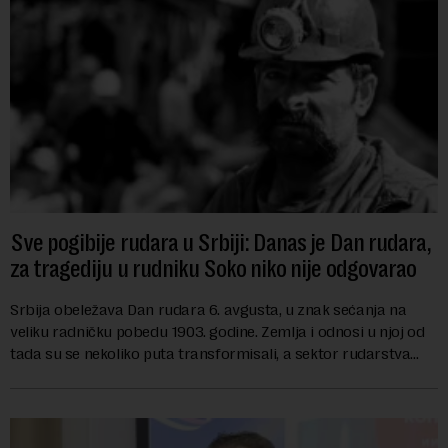
Sve pogibije rudara u Srbiji: Danas je Dan rudara,
za tragediju u rudniku Soko niko nije odgovarao
Srbija obeležava Dan rudara 6. avgusta, u znak sećanja na
veliku radničku pobedu 1903. godine. Zemlja i odnosi u njoj od
tada su se nekoliko puta transformisali, a sektor rudarstva
danas karakterišu velike r...