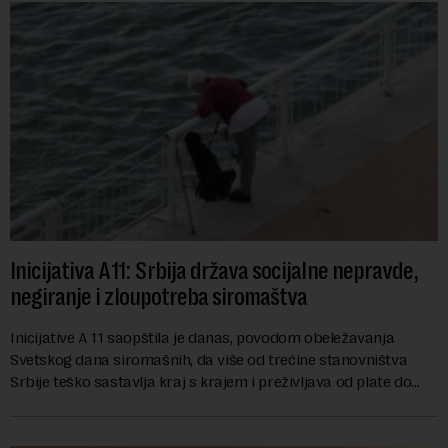
Inicijativa A11: Srbija država socijalne nepravde,
negiranje i zloupotreba siromaštva
Inicijative A 11 saopštila je danas, povodom obeležavanja
Svetskog dana siromašnih, da više od trećine stanovništva
Srbije teško sastavlja kraj s krajem i preživljava od plate do
plate.U saopštenju piše ...