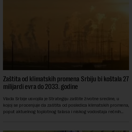
Zaštita od klimatskih promena Srbiju bi koštala 27
milijardi evra do 2033. godine
Vlada Srbije usvojila je Strategiju zaštite životne sredine, u
kojoj se procenjuje da zaštita od posledica klimatskih promena,
poput aktuelnog toplotnog talasa i niskog vodostaja rečnih
slivova, zahteva inve...