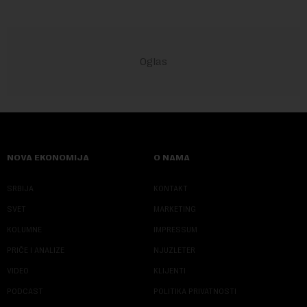
NOVA EKONOMIJA
O NAMA
SRBIJA
KONTAKT
SVET
MARKETING
KOLUMNE
IMPRESSUM
PRIČE I ANALIZE
NJUZLETER
VIDEO
KLIJENTI
PODCAST
POLITIKA PRIVATNOSTI