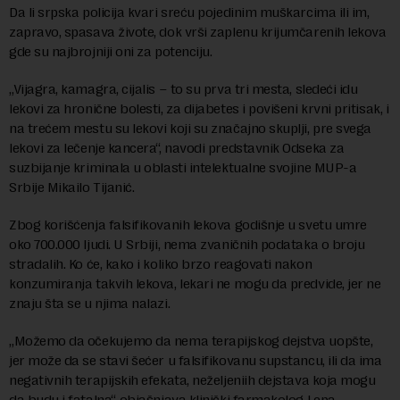
Da li srpska policija kvari sreću pojedinim muškarcima ili im,
zapravo, spasava živote, dok vrši zaplenu krijumčarenih lekova
gde su najbrojniji oni za potenciju.
„Vijagra, kamagra, cijalis – to su prva tri mesta, sledeći idu
lekovi za hronične bolesti, za dijabetes i povišeni krvni pritisak, i
na trećem mestu su lekovi koji su značajno skuplji, pre svega
lekovi za lečenje kancera“, navodi predstavnik Odseka za
suzbijanje kriminala u oblasti intelektualne svojine MUP-a
Srbije Mikailo Tijanić.
Zbog korišćenja falsifikovanih lekova godišnje u svetu umre
oko 700.000 ljudi. U Srbiji, nema zvaničnih podataka o broju
stradalih. Ko će, kako i koliko brzo reagovati nakon
konzumiranja takvih lekova, lekari ne mogu da predvide, jer ne
znaju šta se u njima nalazi.
„Možemo da očekujemo da nema terapijskog dejstva uopšte,
jer može da se stavi šećer u falsifikovanu supstancu, ili da ima
negativnih terapijskih efekata, neželjeniih dejstava koja mogu
da budu i fatalna“, objašnjava klinički farmakolog Lepa