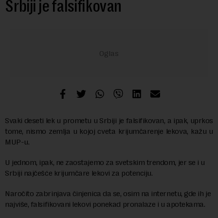
Srbiji je falsifikovan
Svaki deseti lek u prometu u Srbiji je falsifikovan, a ipak, uprkos
tome, nismo zemlja u kojoj cveta krijumčarenje lekova, kažu u
MUP-u.
U jednom, ipak, ne zaostajemo za svetskim trendom, jer se i u
Srbiji najčešće krijumčare lekovi za potenciju.
Naročito zabrinjava činjenica da se, osim na internetu, gde ih je
najviše, falsifikovani lekovi ponekad pronalaze i u apotekama.