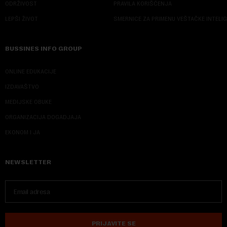
ODRŽIVOST
PRAVILA KORIŠĆENJA
LEPŠI ŽIVOT
SMERNICE ZA PRIMENU VEŠTAČKE INTELI
BUSSINES INFO GROUP
ONLINE EDUKACIJE
IZDAVAŠTVO
MEDIJSKE OBUKE
ORGANIZACIJA DOGADJAJA
EKONOM I JA
NEWSLETTER
PRIJAVITE SE