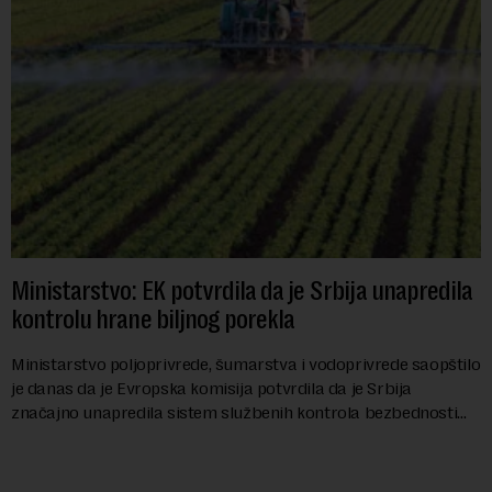
Ministarstvo: EK potvrdila da je Srbija unapredila
kontrolu hrane biljnog porekla
Ministarstvo poljoprivrede, šumarstva i vodoprivrede saopštilo
je danas da je Evropska komisija potvrdila da je Srbija
značajno unapredila sistem službenih kontrola bezbednosti
hrane biljnog porekla, te da k...