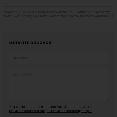
Preuzimanje delova teksta je dozvoljeno, ali uz obavezno navođenje
izvora i uz postavljanje linka ka izvornom tekstu na novaekonomija.rs
OSTAVITE ODGOVOR
Pre slanja komentara, molimo vas da se upoznate sa
pravilima komentarisanja i pravilima korišćenja sajta.