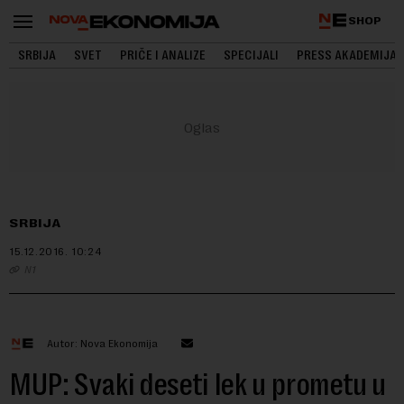
SHOP
SRBIJA
SVET
PRIČE I ANALIZE
SPECIJALI
PRESS AKADEMIJA
SRBIJA
15.12.2016.
10:24
N1
Autor: Nova Ekonomija
MUP: Svaki deseti lek u prometu u