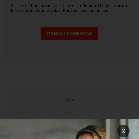
Sajt je zaštićen pomocu reCaptcha i Google.
Google Politika
Privatnosti
i
Google Uslovi Korišćenja
su primenjeni.
POVEZANI SADRŽAJI
x