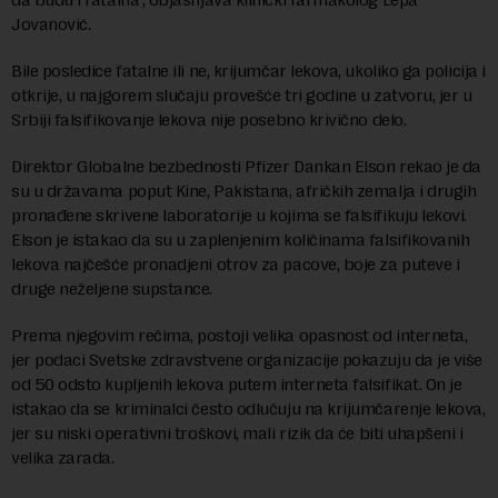
Jovanović.
Bile posledice fatalne ili ne, krijumčar lekova, ukoliko ga policija i
otkrije, u najgorem slučaju provešće tri godine u zatvoru, jer u
Srbiji falsifikovanje lekova nije posebno krivično delo.
Direktor Globalne bezbednosti Pfizer Dankan Elson rekao je da
su u državama poput Kine, Pakistana, afričkih zemalja i drugih
pronađene skrivene laboratorije u kojima se falsifikuju lekovi.
Elson je istakao da su u zaplenjenim količinama falsifikovanih
lekova najčešće pronadjeni otrov za pacove, boje za puteve i
druge neželjene supstance.
Prema njegovim rečima, postoji velika opasnost od interneta,
jer podaci Svetske zdravstvene organizacije pokazuju da je više
od 50 odsto kupljenih lekova putem interneta falsifikat. On je
istakao da se kriminalci često odlučuju na krijumčarenje lekova,
jer su niski operativni troškovi, mali rizik da će biti uhapšeni i
velika zarada.