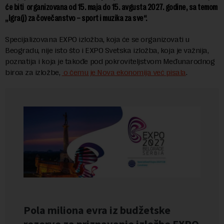
će biti organizovana od 15. maja do 15. avgusta 2027. godine, sa temom
„Igra(j) za čovečanstvo – sport i muzika za sve“.
Specijalizovana EXPO izložba, koja će se organizovati u
Beogradu, nije isto što i EXPO Svetska izložba, koja je važnija,
poznatija i koja je takođe pod pokroviteljstvom Međunarodnog
biroa za izložbe,
o čemu je Nova ekonomija već pisala
.