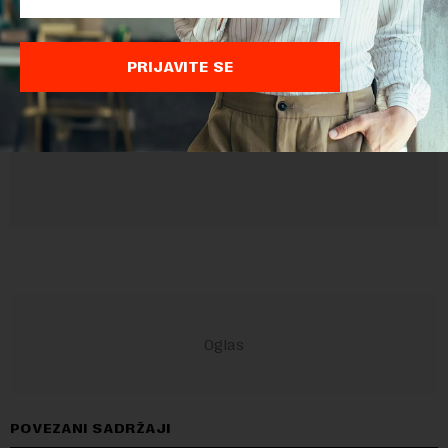
Sajt je zaštićen pomocu reCaptcha i Google.
Google Politika
Privatnosti
i
Google Uslovi Korišćenja
su primenjeni.
PRIJAVITE SE
POVEZANI SADRŽAJI