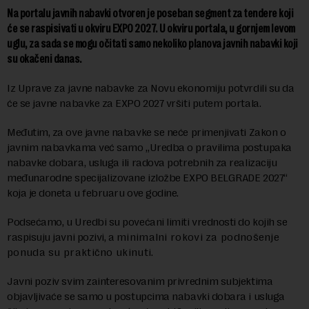
Na portalu javnih nabavki otvoren je poseban segment za tendere koji
će se raspisivati u okviru EXPO 2027. U okviru portala, u gornjem levom
uglu, za sada se mogu očitati samo nekoliko planova javnih nabavki koji
su okačeni danas.
Iz Uprave za javne nabavke za Novu ekonomiju potvrdili su da
će se javne nabavke za EXPO 2027 vršiti putem portala.
Međutim, za ove javne nabavke se neće primenjivati Zakon o
javnim nabavkama već samo „Uredba o pravilima postupaka
nabavke dobara, usluga ili radova potrebnih za realizaciju
međunarodne specijalizovane izložbe EXPO BELGRADE 2027“
koja je doneta u februaru ove godine.
Podsećamo, u Uredbi su povećani limiti vrednosti do kojih se
raspisuju javni pozivi, a
minimalni rokovi za podnošenje
ponuda su praktično ukinuti.
Javni poziv svim zainteresovanim privrednim subjektima
objavljivaće se samo u postupcima nabavki dobara i usluga