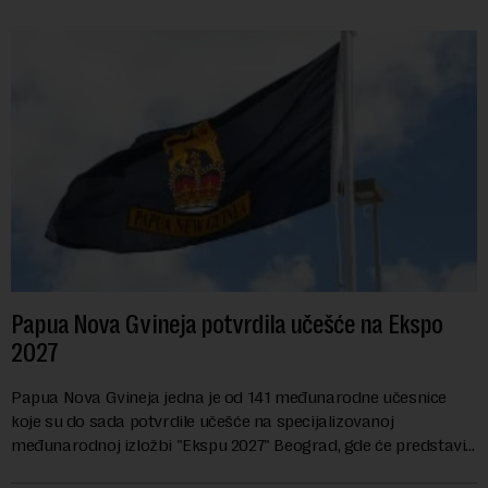
Papua Nova Gvineja potvrdila učešće na Ekspo
2027
Papua Nova Gvineja jedna je od 141 međunarodne učesnice
koje su do sada potvrdile učešće na specijalizovanoj
međunarodnoj izložbi "Ekspu 2027" Beograd, gde će predstaviti
i kao državu sa najvećom jezičkom ra...