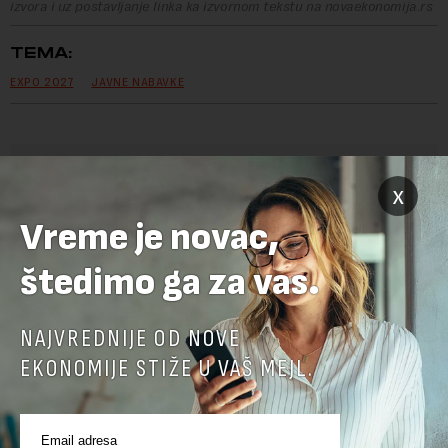
izvora i uz postavljanje linka ka izvornom tekstu na novaekonomija.rs
TEMA:
EXPO 2027
JAVNE NABAVKE
OSTAVITE ODGOVOR
x
Vreme je novac,
štedimo ga za vas.
NAJVREDNIJE OD NOVE
EKONOMIJE STIŽE U VAŠ MEJL.
Pre slanja komentara, molimo vas da se upoznate sa
pravilima komentarisanja i pravilima korišćenja sajta.