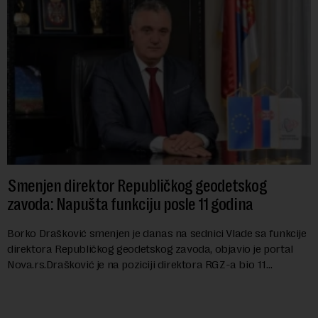
Smenjen direktor Republičkog geodetskog
zavoda: Napušta funkciju posle 11 godina
Borko Drašković smenjen je danas na sednici Vlade sa funkcije
direktora Republičkog geodetskog zavoda, objavio je portal
Nova.rs.Drašković je na poziciji direktora RGZ-a bio 11
godina.Kako piše Nova....