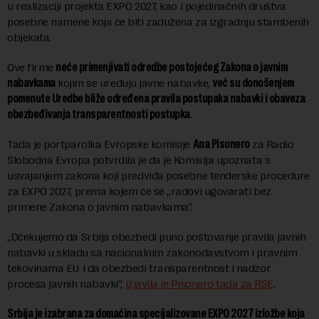
u realizaciji projekta EXPO 2027, kao i pojedinačnih društva
posebne namene koja će biti zadužena za izgradnju stambenih
objekata.
Ove firme
neće primenjivati odredbe postojećeg Zakona o javnim
nabavkama
kojim se uređuju javne nabavke,
već su donošenjem
pomenute Uredbe bliže određena pravila postupaka nabavki i obaveza
obezbeđivanja transparentnosti postupka
.
Tada je portparolka Evropske komisije
Ana Pisonero
za Radio
Slobodna Evropa potvrdila je da je Komisija upoznata s
usvajanjem zakona koji predviđa posebne tenderske procedure
za EXPO 2027, prema kojem će se „radovi ugovarati bez
primene Zakona o javnim nabavkama“.
„Očekujemo da Srbija obezbedi puno poštovanje pravila javnih
nabavki u skladu sa nacionalnim zakonodavstvom i pravnim
tekovinama EU i da obezbedi transparentnost i nadzor
procesa javnih nabavki“,
izjavila je Pisonero tada za RSE
.
Srbija je izabrana za domaćina specijalizovane EXPO 2027 izložbe koja