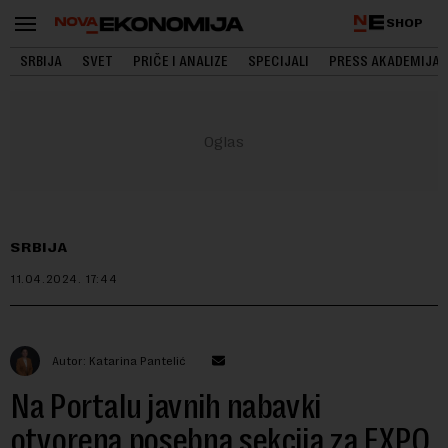
SHOP
SRBIJA
SVET
PRIČE I ANALIZE
SPECIJALI
PRESS AKADEMIJA
SRBIJA
11.04.2024.
17:44
Autor: Katarina Pantelić
Na Portalu javnih nabavki
otvorena posebna sekcija za EXPO