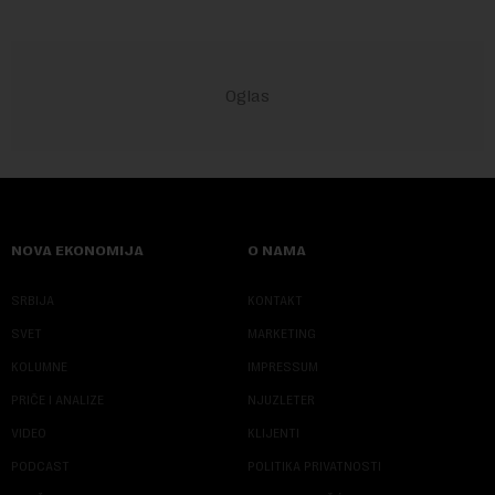
NOVA EKONOMIJA
O NAMA
SRBIJA
KONTAKT
SVET
MARKETING
KOLUMNE
IMPRESSUM
PRIČE I ANALIZE
NJUZLETER
VIDEO
KLIJENTI
PODCAST
POLITIKA PRIVATNOSTI