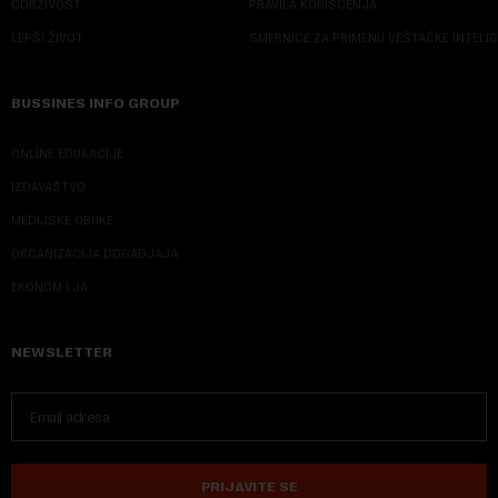
ODRŽIVOST
PRAVILA KORIŠĆENJA
LEPŠI ŽIVOT
SMERNICE ZA PRIMENU VEŠTAČKE INTELI
BUSSINES INFO GROUP
ONLINE EDUKACIJE
IZDAVAŠTVO
MEDIJSKE OBUKE
ORGANIZACIJA DOGADJAJA
EKONOM I JA
NEWSLETTER
PRIJAVITE SE