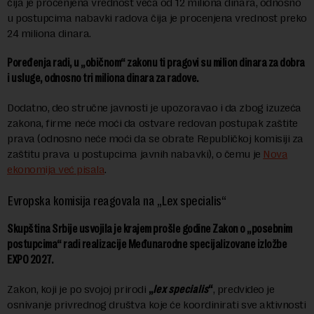
čija je procenjena vrednost veća od 12 miliona dinara, odnosno
u postupcima nabavki radova čija je procenjena vrednost preko
24 miliona dinara.
Poređenja radi, u „običnom“ zakonu ti pragovi su milion dinara za dobra
i usluge, odnosno tri miliona dinara za radove.
Dodatno, deo stručne javnosti je upozoravao i da zbog izuzeća
zakona, firme neće moći da ostvare redovan postupak zaštite
prava (odnosno neće moći da se obrate Republičkoj komisiji za
zaštitu prava u postupcima javnih nabavki), o čemu je
Nova
ekonomija već pisala
.
Evropska komisija reagovala na „Lex specialis“
Skupština Srbije usvojila je krajem prošle godine Zakon o „posebnim
postupcima“ radi realizacije Međunarodne specijalizovane izložbe
EXPO 2027.
Zakon, koji je po svojoj prirodi
„
lex specialis
“
, predvideo je
osnivanje privrednog društva koje će koordinirati sve aktivnosti