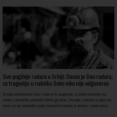
Sve pogibije rudara u Srbiji: Danas je Dan rudara,
za tragediju u rudniku Soko niko nije odgovarao
Srbija obeležava Dan rudara 6. avgusta, u znak sećanja na
veliku radničku pobedu 1903. godine. Zemlja i odnosi u njoj od
tada su se nekoliko puta transformisali, a sektor rudarstva
danas karakterišu velike r...