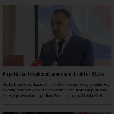
Ko je Borko Drašković, smenjeni direktor RGZ-a
Borko Drašković, dosadašnji direktor Republičkog geodetskog
zavoda, smenjen je danas, odlukom Vlade Srbije.On je na ovoj
funkciji proveo čak 11 godina. Preciznije, on je 23. jula 2015.
izabran za v.d. di...