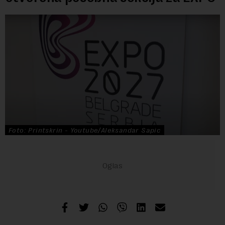
Foto: Printskrin - Youtube/Aleksandar Sapic