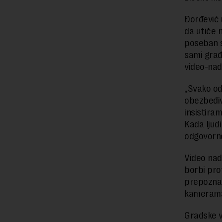
Đorđević 
da utiče n
poseban s
sami građ
video-nad
„Svako od
obezbeđiv
insistiram
Kada ljudi
odgovornos
Video nad
borbi prot
prepoznav
kamerama
Gradske v