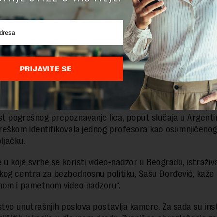
dacija, koja se bavi unapređenjem ljudskih prava i interne
a na moguće zloupotrebe savremene tehnologije video-n
eđu ostalog, omogućava prepoznavanje lica.
de, bez jasnih mehanizama kontrole, neometano nadziran
 ponašanja građana moglo bi biti iskorišćeno za lične ili po
PRIJAVITE SE
sa neistomišljenicima ili pravljenje velikih baza podataka 
siti u komercijalne ili marketinške svrhe.
edan primer manjkavosti sistema za video nadzor pominje 
 pogrešnog prepoznavanje lica, poput slučaja u Argentin
eškom identifikovala jednog profesora kao osumnjičenog
ljačku.
e u koje svrhe se koristi video-nadzor u Beogradu, istraživ
og centra za bezbednosnu politiku, Sašu Đorđević, kaže 
nom i pametnom video nadzoru“.
stvo unutrašnjih poslova postavlja kamere. Za sada su ins