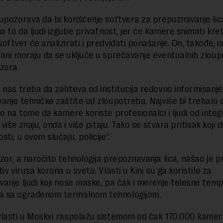
upozorava da bi korišćenje softvera za prepoznavanje li
a to da ljudi izgube privatnost, jer će kamere snimati kret
oftver će analizirati i predviđati ponašanje. On, takođe, i
ani moraju da se uključe u sprečavanje eventualnih zlou
zora.
 nas treba da zahteva od institucija redovno informisanje, 
anje tehničke zaštite od zloupotreba. Najviše bi trebalo 
o na tome da kamere koriste profesionalci i ljudi od integr
 više znaju, onda i više pitaju. Tako se stvara pritisak koji 
ti, u ovom slučaju, policije“.
zor, a naročito tehnologija prepoznavanja lica, našao je p
iv virusa korona u svetu. Vlasti u Kini su ga koristile za
anje ljudi koji nose maske, pa čak i merenje telesne tem
 sa ugrađenom termalnom tehnologijom.
lasti u Moskvi raspolažu sistemom od čak 170.000 kame