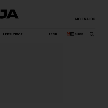
MOJ NALOG
SHOP
LEPŠI ŽIVOT
TECH