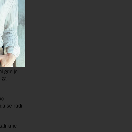
t sloboda,
adzora
je
litičke
koje se
se
i gde je
 za
ač
da se radi
talirane