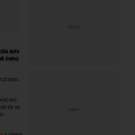
ožda niste
nik Andrej
ručnjaci
aničnici
uje da se
no
ei
s ciljem