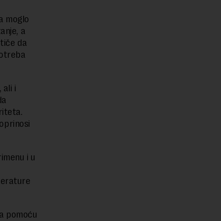
ca moglo
anje, a
stiče da
potreba
ali i
da
iteta.
doprinosi
rimenu i u
perature
ra pomoću