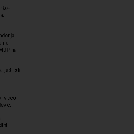
arko-
a.
vođenja
tome,
a MUP na
judi, ali
j video-
đević.
e
ilni