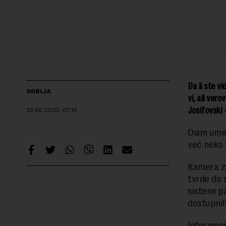
Da li ste v
SRBIJA
vi, ali ver
Josifovski 
29.05.2020.
07:10
Osim umet
već neko
Kamera za
tvrde da 
sistemi p
dostupnih
Informaci