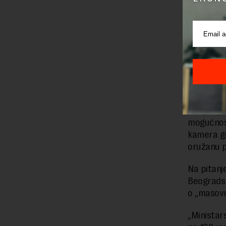
Share fon
upozorav
koja, izm
Kako navo
kretanja i
obračune 
mogu kori
Kao još j
mogućnost
kamera gr
oružanu p
Na pitanj
Beogradsk
o „masov
„Ministar