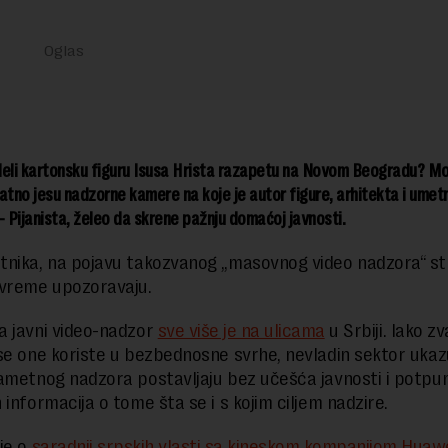
ideli kartonsku figuru Isusa Hrista razapetu na Novom Beogradu? M
ovatno jesu nadzorne kamere na koje je autor figure, arhitekta i umet
– Pijanista, želeo da skrene pažnju domaćoj javnosti.
nika, na pojavu takozvanog „masovnog video nadzora“ st
 vreme upozoravaju.
 javni video-nadzor
sve više je na ulicama
u Srbiji. Iako zv
se one koriste u bezbednosne svrhe, nevladin sektor ukaz
ametnog nadzora postavljaju bez učešća javnosti i potpu
 informacija o tome šta se i s kojim ciljem nadzire.
je o
saradnji srpskih vlasti sa kineskom kompanijom Huaw