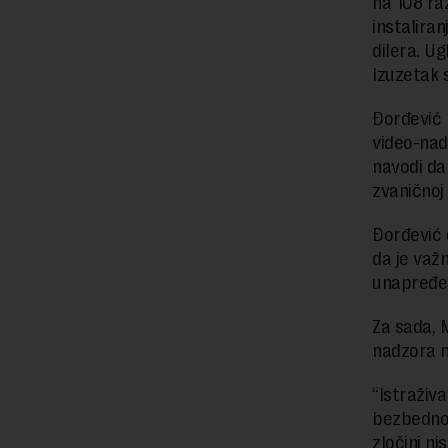
na 108 ra
instalira
dilera. U
Izuzetak s
Đorđević 
video-nad
navodi da
zvaničnoj
Đorđević 
da je važ
unapređen
Za sada, 
nadzora n
“Istraživ
bezbednos
zločini ni