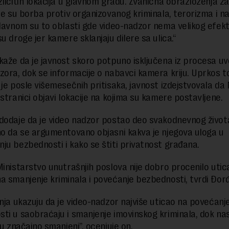
zličitih lokacija u glavnom gradu. Zvanična obrazloženja za
nje su borba protiv organizovanog kriminala, terorizma i n
glavnom su to oblasti gde video-nadzor nema velikog efekt
u droge jer kamere sklanjaju dilere sa ulica.“
kaže da je javnost skoro potpuno isključena iz procesa u
zora, dok se informacije o nabavci kamera kriju. Uprkos 
 je posle višemesečnih pritisaka, javnost izdejstvovala d
 stranici objavi lokacije na kojima su kamere postavljene.
dodaje da je video nadzor postao deo svakodnevnog života l
no da se argumentovano objasni kakva je njegova uloga u
ju bezbednosti i kako se štiti privatnost građana.
Ministarstvo unutrašnjih poslova nije dobro procenilo utica
a smanjenje kriminala i povećanje bezbednosti, tvrdi Đor
anja ukazuju da je video-nadzor najviše uticao na povećanj
ti u saobraćaju i smanjenje imovinskog kriminala, dok nas
su značajno smanjeni”, ocenjuje on.