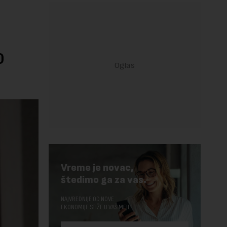
o
Vreme je novac,
štedimo ga za vas.
NAJVREDNIJE OD NOVE
EKONOMIJE STIŽE U VAŠ MEJL.