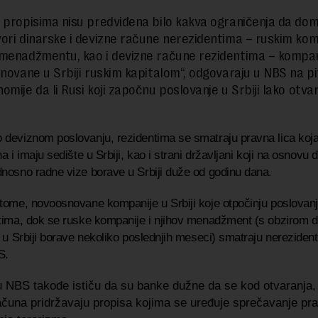
 propisima nisu predviđena bilo kakva ograničenja da do
ori dinarske i devizne račune nerezidentima – ruskim ko
menadžmentu, kao i devizne račune rezidentima – kompa
snovane u Srbiji ruskim kapitalom“, odgovaraju u NBS na pi
omije da li Rusi koji započnu poslovanje u Srbiji lako otva
deviznom poslovanju, rezidentima se smatraju pravna lica koj
a i imaju sedište u Srbiji, kao i strani državljani koji na osnovu 
nosno radne vize borave u Srbiji duže od godinu dana.
tome, novoosnovane kompanije u Srbiji koje otpočinju poslovan
tima, dok se ruske kompanije i njihov menadžment (s obzirom d
a u Srbiji borave nekoliko poslednjih meseci) smatraju nereziden
S.
u NBS takođe ističu da su banke dužne da se kod otvaranja, 
ačuna pridržavaju propisa kojima se uređuje sprečavanje pr