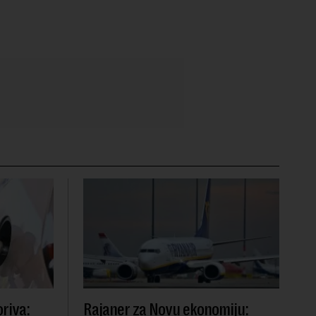
riva:
Rajaner za Novu ekonomiju: