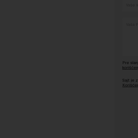
Pre sla
korišćen
Sajt je
Korišće