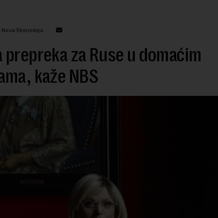
: Nova Ekonomija
 prepreka za Ruse u domaćim
ama, kaže NBS