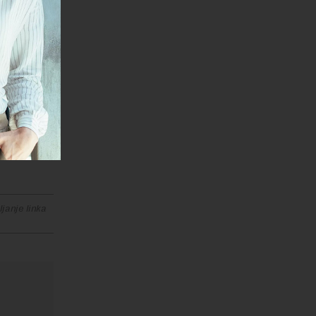
ika.
iznis jer
za
biji
ostati
panzija
 da
janje linka