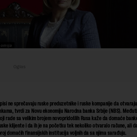
nomija
isi ne sprečavaju ruske preduzetnike i ruske kompanije da otvaraju
nkama, tvrdi za Novu ekonomiju Narodna banka Srbije (NBS). Međuti
ji rade sa velikim brojem novopridošlih Rusa kaže da domaće banke
uske klijente i da ih je na početku tek nekoliko otvaralo račune, ali d
oj domaćih finansijskih institucija voljnih da sa njima sarađuju.