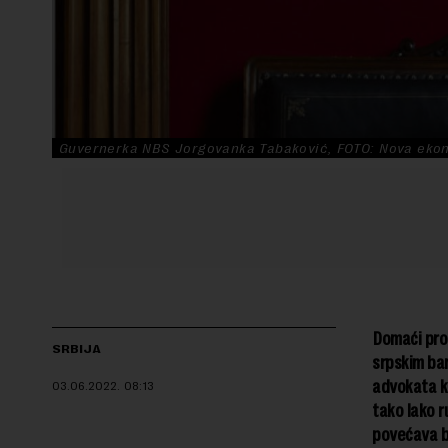
Guvernerka NBS Jorgovanka Tabaković, FOTO: Nova eko
Domaći prop
SRBIJA
srpskim ba
advokata ko
03.06.2022.
08:13
tako lako r
povećava br