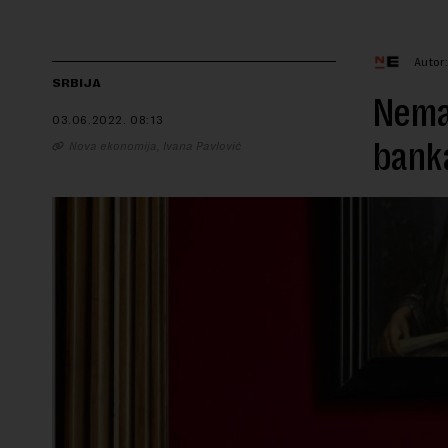
Autor
SRBIJA
Nema
03.06.2022.
08:13
bank
Nova ekonomija, Ivana Pavlović