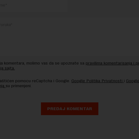
nja komentara, molimo vas da se upoznate sa
pravilima komentarisanja i p
ja sajta.
 zaštićen pomocu reCaptcha i Google.
Google Politika Privatnosti
i
Google
nja
su primenjeni.