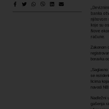
„Deviznim
banka otv
njihovom 
koje su o
Nove ekon
račune.
Zakonom o 
registrovan
boravka od
„Saglasno 
se reziden
licima koj
navodi NB
Nadležni 
gašenja r