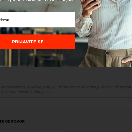
ava da preseli 300 zaposlenih, i Luxoft sa istim brojem radn
trenutno jedina evropska zemlja koja je otvorena za ruski b
 sankcije. Jedan broj ruskih kompanija vidi Srbiju kao hab 
evropskih biznisa nakon početka rata u Ukrajini.
u da će ruske kompanije koje su započele poslovanje u Sr
PRIJAVITE SE
rovatnije još dve, tri godine
. Očekuje se da će se ova eks
dolaska nastaviti u narednom periodu jer je to zasad način
o nastave poslovanje sa svetom u sigurnom okruženju.
delova teksta je dozvoljeno, ali uz obavezno navođenje izvora i uz postavl
 tekstu na novaekonomija.rs
TE ODGOVOR