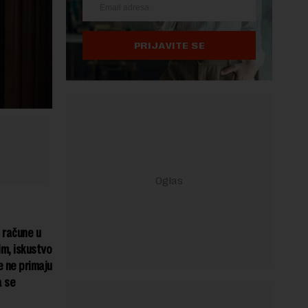
PRIJAVITE SE
 račune u
m, iskustvo
 ne primaju
a se