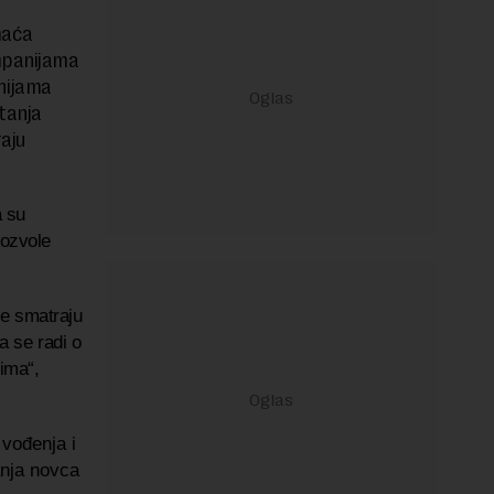
maća
mpanijama
nijama
tanja
raju
a su
dozvole
je smatraju
a se radi o
tima“,
vođenja i
anja novca