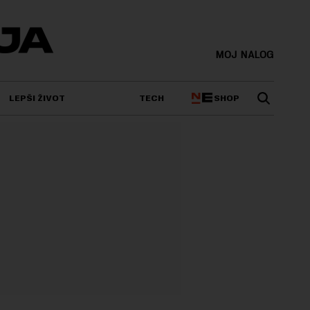
MOJ NALOG
SHOP
LEPŠI ŽIVOT
TECH