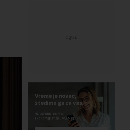
Vreme je novac,
štedimo ga za vas.
NAJVREDNIJE OD NOVE
EKONOMIJE STIŽE U VAŠ MEJL.