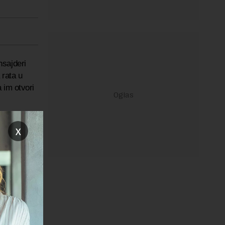
nsajderi
 rata u
 im otvori
ti, ali
x
 kompanija
unarodne
andeks