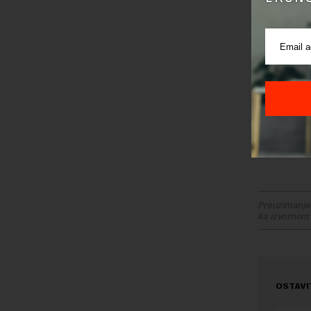
koji namer
Srbija je 
nije uvela
nastavak 
Procene s
ovde najve
njihovog 
nesmetan
Preuzimanje 
ka izvornom
OSTAVI