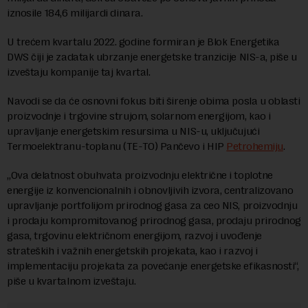
iznosile 184,6 milijardi dinara.
U trećem kvartalu 2022. godine formiran je Blok Energetika
DWS čiji je zadatak ubrzanje energetske tranzicije NIS-a, piše u
izveštaju kompanije taj kvartal.
Navodi se da će osnovni fokus biti širenje obima posla u oblasti
proizvodnje i trgovine strujom, solarnom energijom, kao i
upravljanje energetskim resursima u NIS-u, uključujući
Termoelektranu-toplanu (TE-TO) Pančevo i HIP
Petrohemiju
.
„Ova delatnost obuhvata proizvodnju električne i toplotne
energije iz konvencionalnih i obnovljivih izvora, centralizovano
upravljanje portfolijom prirodnog gasa za ceo NIS, proizvodnju
i prodaju kompromitovanog prirodnog gasa, prodaju prirodnog
gasa, trgovinu električnom energijom, razvoj i uvođenje
strateških i važnih energetskih projekata, kao i razvoj i
implementaciju projekata za povećanje energetske efikasnosti“,
piše u kvartalnom izveštaju.