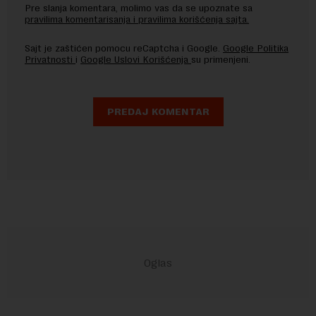
Pre slanja komentara, molimo vas da se upoznate sa
pravilima komentarisanja i pravilima korišćenja sajta.
Sajt je zaštićen pomocu reCaptcha i Google.
Google Politika
Privatnosti
i
Google Uslovi Korišćenja
su primenjeni.