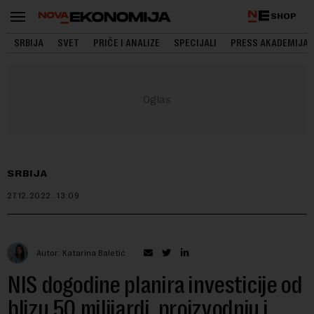
SHOP
SRBIJA
SVET
PRIČE I ANALIZE
SPECIJALI
PRESS AKADEMIJA
SRBIJA
27.12.2022.
13:09
Autor: Katarina Baletić
NIS dogodine planira investicije od
blizu 50 milijardi, proizvodnju i