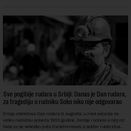
i kao državu sa najvećom jezičkom ra...
Sve pogibije rudara u Srbiji: Danas je Dan rudara,
za tragediju u rudniku Soko niko nije odgovarao
Srbija obeležava Dan rudara 6. avgusta, u znak sećanja na
veliku radničku pobedu 1903. godine. Zemlja i odnosi u njoj od
tada su se nekoliko puta transformisali, a sektor rudarstva