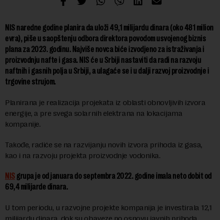
NIS naredne godine planira da uloži 49,1 milijardu dinara (oko 481 milion
evra), piše u saopštenju odbora direktora povodom usvojenog biznis
plana za 2023. godinu. Najviše novca biće izvodjeno za istraživanja i
proizvodnju nafte i gasa. NIS će u Srbiji nastaviti da radi na razvoju
naftnih i gasnih polja u Srbiji, a ulagaće se i u dalji razvoj proizvodnje i
trgovine strujom.
Planirana je realizacija projekata iz oblasti obnovljivih izvora
energije, a pre svega solarnih elektrana na lokacijama
kompanije.
Takođe, radiće se na razvijanju novih izvora prihoda iz gasa,
kao i na razvoju projekta proizvodnje vodonika.
NIS
grupa je od januara do septembra 2022. godine imala neto dobit od
69,4 milijarde dinara.
U tom periodu, u razvojne projekte kompanija je investirala 12,1
milijardu dinara, dok su obaveze po osnovu javnih prihoda