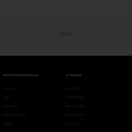
NOVA EKONOMIJA
O NAMA
SRBIJA
KONTAKT
SVET
MARKETING
KOLUMNE
IMPRESSUM
PRIČE I ANALIZE
NJUZLETER
VIDEO
KLIJENTI