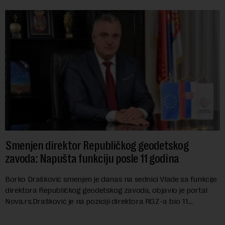
Smenjen direktor Republičkog geodetskog
zavoda: Napušta funkciju posle 11 godina
Borko Drašković smenjen je danas na sednici Vlade sa funkcije
direktora Republičkog geodetskog zavoda, objavio je portal
Nova.rs.Drašković je na poziciji direktora RGZ-a bio 11
godina.Kako piše Nova....