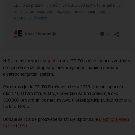
NIS je u novembru
saopštio
da je TE-TO počeo sa proizvodnjom
struje i da se celokupna proizvodnja isporučuje u domaći
elektroenergetski sistem.
Planirano je da TE-TO Pančevo u toku 2023. godine isporuču
oko 1.400 GWh struje, što je dovoljno za snabdevanje oko
300.000 prosečnih domaćinstava u Srbiji godišnje, saopšteno je
tada iz NIS-a.
Dodaje se i da se proizvedena struje isporučuje
Elektroprivredi
Srbije
(
EPS
).