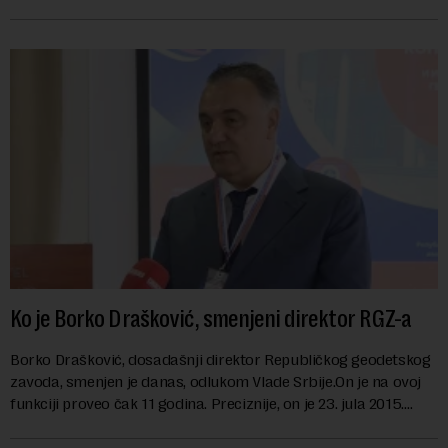
danas karakterišu velike r...
Ko je Borko Drašković, smenjeni direktor RGZ-a
Borko Drašković, dosadašnji direktor Republičkog geodetskog
zavoda, smenjen je danas, odlukom Vlade Srbije.On je na ovoj
funkciji proveo čak 11 godina. Preciznije, on je 23. jula 2015.
izabran za v.d. di...