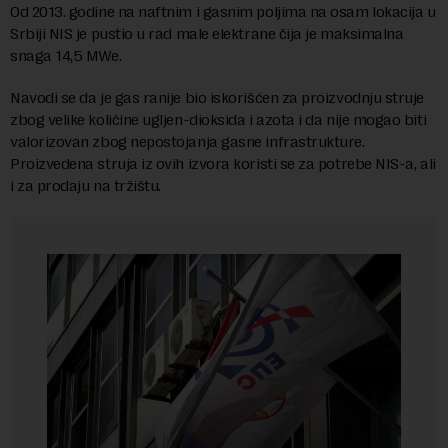
Od 2013. godine na naftnim i gasnim poljima na osam lokacija u
Srbiji NIS je pustio u rad male elektrane čija je maksimalna
snaga 14,5 MWe.
Navodi se da je gas ranije bio iskorišćen za proizvodnju struje
zbog velike količine ugljen-dioksida i azota i da nije mogao biti
valorizovan zbog nepostojanja gasne infrastrukture.
Proizvedena struja iz ovih izvora koristi se za potrebe NIS-a, ali
i za prodaju na tržištu.