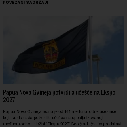
POVEZANI SADRŽAJI
Papua Nova Gvineja potvrdila učešće na Ekspo
2027
Papua Nova Gvineja jedna je od 141 međunarodne učesnice
koje su do sada potvrdile učešće na specijalizovanoj
međunarodnoj izložbi "Ekspu 2027" Beograd, gde će predstaviti