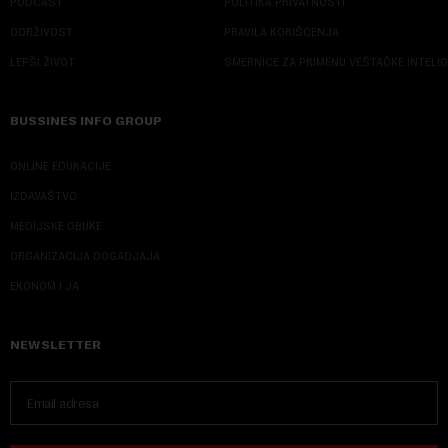
PODCAST
POLITIKA PRIVATNOSTI
ODRŽIVOST
PRAVILA KORIŠĆENJA
LEPŠI ŽIVOT
SMERNICE ZA PRIMENU VEŠTAČKE INTELI
BUSSINES INFO GROUP
ONLINE EDUKACIJE
IZDAVAŠTVO
MEDIJSKE OBUKE
ORGANIZACIJA DOGADJAJA
EKONOM I JA
NEWSLETTER