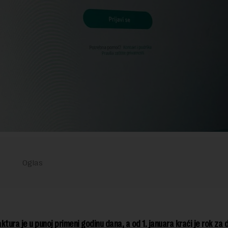
ktura je u punoj primeni godinu dana, a od 1. januara kraći je rok za