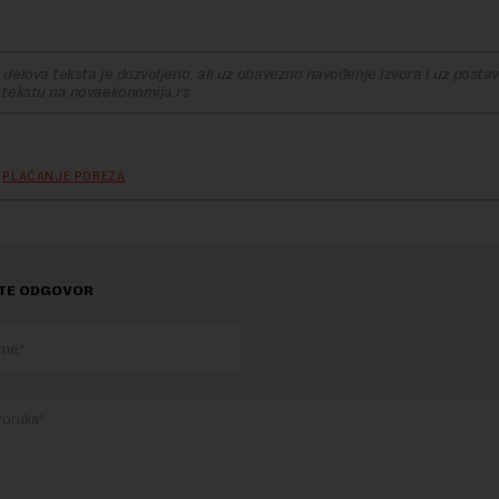
delova teksta je dozvoljeno, ali uz obavezno navođenje izvora i uz postavl
 tekstu na novaekonomija.rs
PLAĆANJE POREZA
TE ODGOVOR