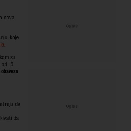
da nova
ju, koje
ja.
 kom su
 od 15
a obaveza
matraju da
ivati da