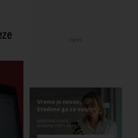
eze
Vreme je novac,
štedimo ga za vas.
NAJVREDNIJE OD NOVE
EKONOMIJE STIŽE U VAŠ MEJL.