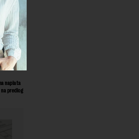
ogledu
nom, tako
om SEF-u“,
tvena
loni
skom
na naplata
 na predlog