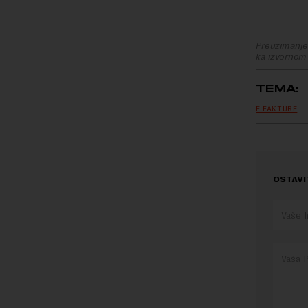
Preuzimanje 
ka izvornom
TEMA:
E FAKTURE
OSTAVI