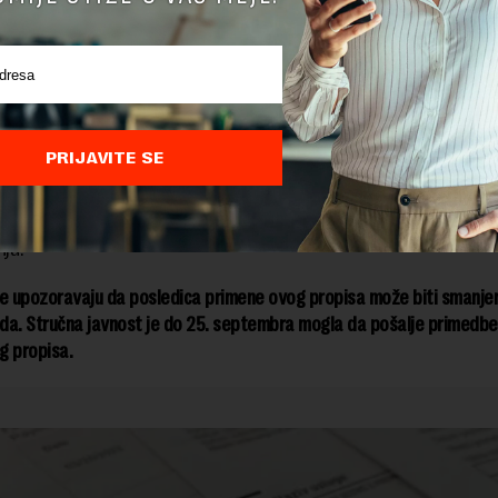
 godine mogu se očekivati i dodatne izmene SEF-a i to u p
gracije sa sistemom za fiskalizaciju, a verovatno i sa cari
aci o plaćenoj carini pri uvozu mogli biti dostupni na sam
 Vasić.
PRIJAVITE SE
omija je u septembru ove godine pisala
da je Računovods
bije poslala ponovo predlog Ministarstvu finansija da otk
e greške u novom Nacrtu o izmenama Zakona o elektron
ju.
 upozoravaju da posledica primene ovog propisa može biti smanje
oda. Stručna javnost je do 25. septembra mogla da pošalje primedbe
g propisa.