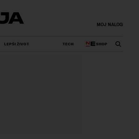
MOJ NALOG
SHOP
LEPŠI ŽIVOT
TECH