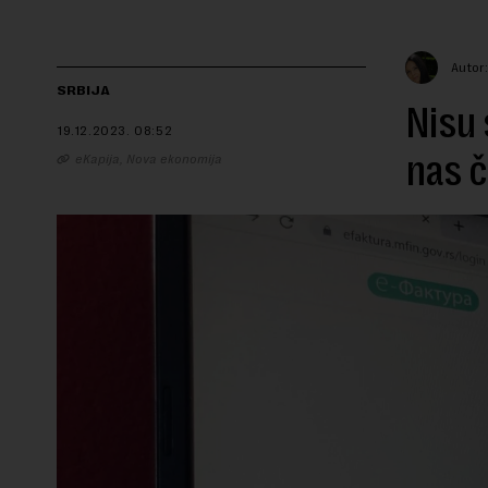
Autor
SRBIJA
Nisu 
19.12.2023.
08:52
nas č
eKapija, Nova ekonomija