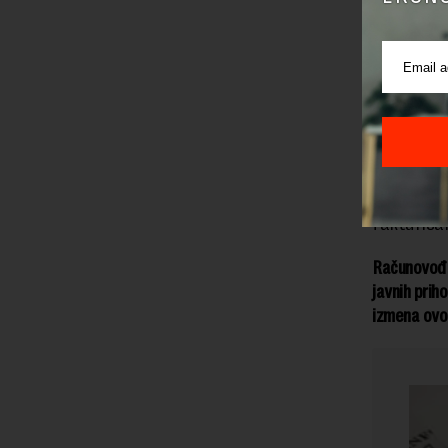
„Do kraja
dalje inte
da bi pod
zaključuje
Nova ekon
komora Sr
sistemsk
fakturisan
Računovođe
javnih prih
izmena ovo