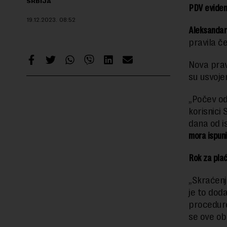
SRBIJA
PDV evidenc
19.12.2023.
08:52
Aleksandar
pravila če
Nova prav
su usvoje
„Počev od
korisnici
dana od i
mora ispuni
Rok za plać
„Skraćenj
je to dod
procedure
se ove ob