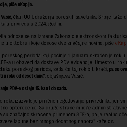
ije, piše eKapija.
 Vasić,
član UO Udruženja poreskih savetnika Srbije kaže 
kaju privredu u 2024. godini.
ila odnose se na izmene Zakona o elektronskom fakturisan
ne u oktobru i koje donose dve značajne novine, piše
eKapi
 poreskog perioda koji počinje 1. januara skraćen je rok u
 SEF-a u obavezi da dostave PDV evidencije. Umesto u roku
steka poreskog perioda, sada će taj rok biti kraći,
pa se ov
ti u roku od deset dana“,
objašnjava Vasić.
anje PDV-a ostaje 15. kao i do sada.
e roka izazvalo je prilično negodovanje privrednika, jer s
atno opterećenje. Sa druge strane mnoge administrativne
 su značajno skraćene primenom SEF-a, pa je realno oček
aveze ispune bez mnogo dodatnog napora“ kaže on.