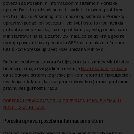
povezan sa Posebnim informacionim sistemom Poreske
uprave. Da je to prihvaćeno ne bi sada bili u ovom problemu
već bi u okviru Posebnog informacionog sistema u Poreskoj
upravi svi podaci bili povezani i vidljivi. Pošto to nisu hteli da
prihvate a nisu znali koji će se problemi pojaviti, podnela sam
Ministarstvu finansija zahtev 25. maja, da se do kraja godine
moraju povezati baze podataka SEF i sistem ulaznih faktura
(SUR) kod Poreske uprave“, kaže Snežana Mitrović.
Računovodstvena komora Srbije podnela je zahtev Ministrstvu
finansija, u maju ove godine, o čemu je
Nova ekonomija pisala
,
da se otklone sistemske greške prilikom reformi e-fiskalizacije i
uvođenja e-faktura, koje su prouzrokovale ogromne probleme i
pravnu nesigurnost u radu.
PORESKA UPRAVA ZATVORILA PRVE RADNJE KOJE NEMAJU
NOVE FISKALNE KASE
Poreska uprava i poseban informacioni sistem
Računovođe su tada predložile da je neophodno da se hitno