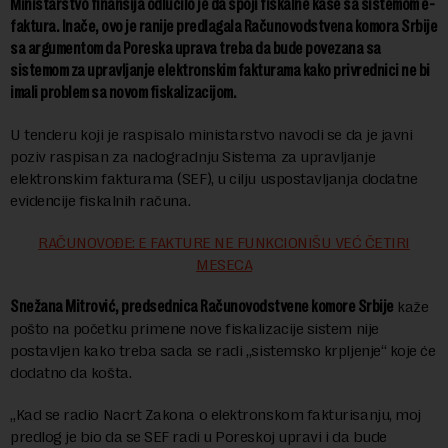
Ministarstvo finansija odlučilo je da spoji fiskalne kase sa sistemom e-
faktura. Inače, ovo je ranije predlagala Računovodstvena komora Srbije
sa argumentom da Poreska uprava treba da bude povezana sa
sistemom za upravljanje elektronskim fakturama kako privrednici ne bi
imali problem sa novom fiskalizacijom.
U tenderu koji je raspisalo ministarstvo navodi se da je javni
poziv raspisan za nadogradnju Sistema za upravljanje
elektronskim fakturama (SEF), u cilju uspostavljanja dodatne
evidencije fiskalnih računa.
RAČUNOVOĐE: E FAKTURE NE FUNKCIONIŠU VEĆ ČETIRI
MESECA
Snežana Mitrović, predsednica Računovodstvene komore Srbije
kaže
pošto na početku primene nove fiskalizacije sistem nije
postavljen kako treba sada se radi „sistemsko krpljenje“ koje će
dodatno da košta.
„Kad se radio Nacrt Zakona o elektronskom fakturisanju, moj
predlog je bio da se SEF radi u Poreskoj upravi i da bude