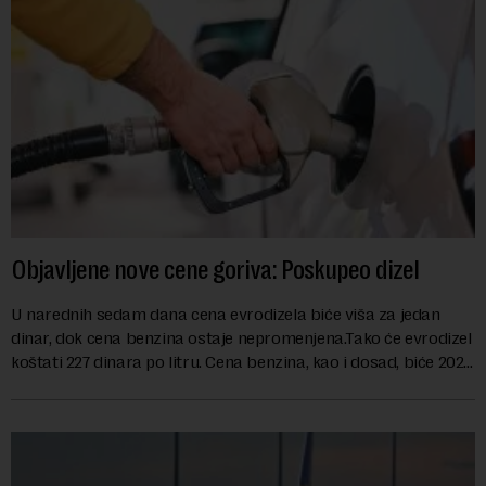
Objavljene nove cene goriva: Poskupeo dizel
U narednih sedam dana cena evrodizela biće viša za jedan
dinar, dok cena benzina ostaje nepromenjena.Tako će evrodizel
koštati 227 dinara po litru. Cena benzina, kao i dosad, biće 202
dinara po litru. ...