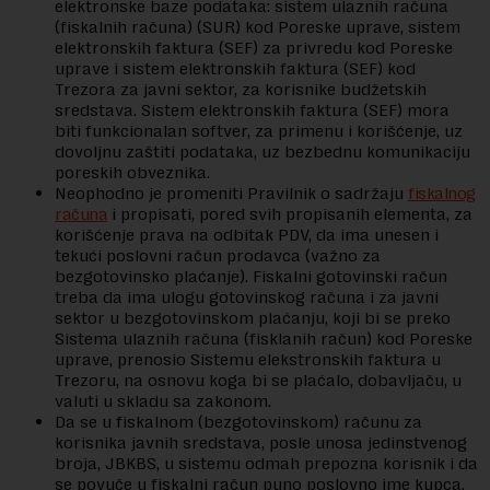
elektronske baze podataka: sistem ulaznih računa
(fiskalnih računa) (SUR) kod Poreske uprave, sistem
elektronskih faktura (SEF) za privredu kod Poreske
uprave i sistem elektronskih faktura (SEF) kod
Trezora za javni sektor, za korisnike budžetskih
sredstava. Sistem elektronskih faktura (SEF) mora
biti funkcionalan softver, za primenu i korišćenje, uz
dovoljnu zaštiti podataka, uz bezbednu komunikaciju
poreskih obveznika.
Neophodno je promeniti Pravilnik o sadržaju
fiskalnog
računa
i propisati, pored svih propisanih elementa, za
korišćenje prava na odbitak PDV, da ima unesen i
tekući poslovni račun prodavca (važno za
bezgotovinsko plaćanje). Fiskalni gotovinski račun
treba da ima ulogu gotovinskog računa i za javni
sektor u bezgotovinskom plaćanju, koji bi se preko
Sistema ulaznih računa (fisklanih račun) kod Poreske
uprave, prenosio Sistemu elekstronskih faktura u
Trezoru, na osnovu koga bi se plaćalo, dobavljaču, u
valuti u skladu sa zakonom.
Da se u fiskalnom (bezgotovinskom) računu za
korisnika javnih sredstava, posle unosa jedinstvenog
broja, JBKBS, u sistemu odmah prepozna korisnik i da
se povuče u fiskalni račun puno poslovno ime kupca,