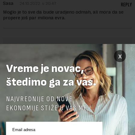
Sasa
24.10.2022. u 20:47
REPLY
Moglo je to sve da bude uradjeno odmah, ali mora da se
propere još par miliona evra.
OSTAVITE ODGOVOR
x
Vreme je novac,
štedimo ga za vas.
NAJVREDNIJE OD NOVE
EKONOMIJE STIŽE U VAŠ MEJL.
Pre slanja komentara, molimo vas da se upoznate sa
pravilima komentarisanja i pravilima korišćenja sajta.