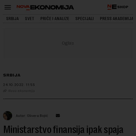
SHOP
SRBIJA
SVET
PRIČE I ANALIZE
SPECIJALI
PRESS AKADEMIJA
SRBIJA
24.10.2022.
11:55
Nova ekonomija
Autor: Olivera Bojić
Ministarstvo finansija ipak spaja