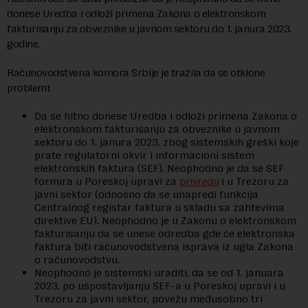
donese Uredba i odloži primena Zakona o elektronskom
fakturisanju za obveznike u javnom sektoru do 1. janura 2023.
godine.
Računovodstvena komora Srbije je tražila da se otklone
problemi:
Da se hitno donese Uredba i odloži primena Zakona o
elektronskom fakturisanju za obveznike u javnom
sektoru do 1. janura 2023. zbog sistemskih greški koje
prate regulatorni okvir i informacioni sistem
elektronskih faktura (SEF). Neophodno je da se SEF
formira u Poreskoj upravi za
privredu
i u Trezoru za
javni sektor (odnosno da se unapredi funkcija
Centralnog registar faktura u skladu sa zahtevima
direktive EU). Neophodno je u Zakonu o elektronskom
fakturisanju da se unese odredba gde će elektronska
faktura biti računovodstvena isprava iz ugla Zakona
o računovodstvu.
Neophodno je sistemski uraditi, da se od 1. januara
2023. po uspostavljanju SEF-a u Poreskoj upravi i u
Trezoru za javni sektor, povežu međusobno tri