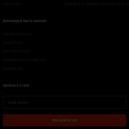
LEPŠI ŽIVOT
SMERNICE ZA PRIMENU VEŠTAČKE INTELI
BUSSINES INFO GROUP
ONLINE EDUKACIJE
IZDAVAŠTVO
MEDIJSKE OBUKE
ORGANIZACIJA DOGADJAJA
EKONOM I JA
NEWSLETTER
PRIJAVITE SE