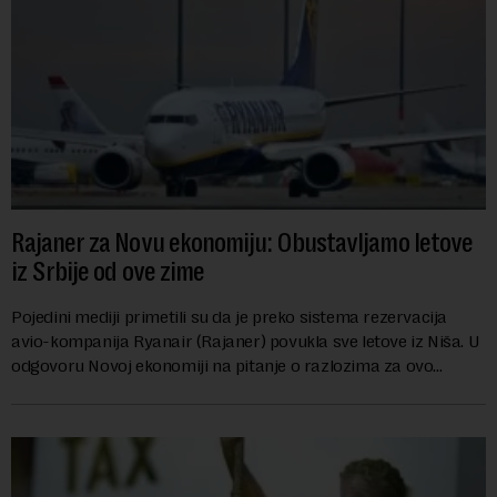
Rajaner za Novu ekonomiju: Obustavljamo letove
iz Srbije od ove zime
Pojedini mediji primetili su da je preko sistema rezervacija
avio-kompanija Ryanair (Rajaner) povukla sve letove iz Niša. U
odgovoru Novoj ekonomiji na pitanje o razlozima za ovo
povlačenje, ovaj avio-gigant...