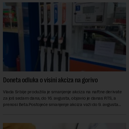
Doneta odluka o visini akciza na gorivo
Vlada Srbije produžila je smanjenje akciza na naftne derivate
za još sedam dana, do 16. avgusta, objavio je danas RTS, a
prenosi Beta.Postojeće smanjenje akciza važi do 9. avgusta
kao mera ublažavanja po...