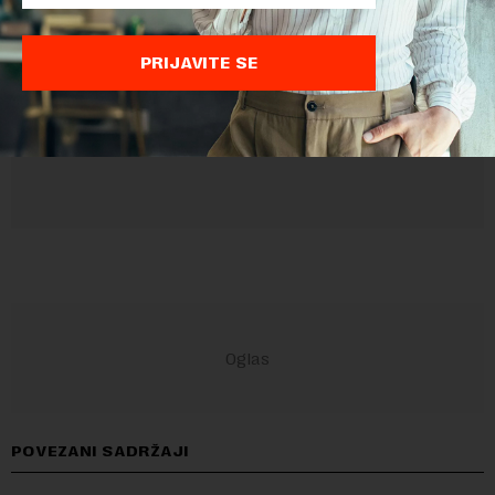
Sajt je zaštićen pomocu reCaptcha i Google.
Google Politika
Privatnosti
i
Google Uslovi Korišćenja
su primenjeni.
PRIJAVITE SE
POVEZANI SADRŽAJI