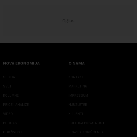
NOVA EKONOMIJA
O NAMA
SRBIJA
KONTAKT
SVET
MARKETING
KOLUMNE
IMPRESSUM
PRIČE I ANALIZE
NJUZLETER
VIDEO
KLIJENTI
PODCAST
POLITIKA PRIVATNOSTI
ODRŽIVOST
PRAVILA KORIŠĆENJA