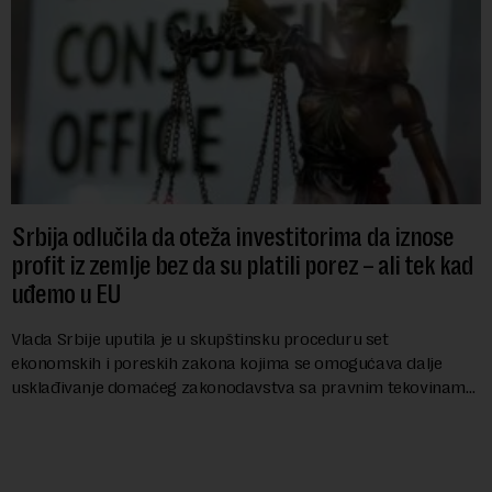
Srbija odlučila da oteža investitorima da iznose
profit iz zemlje bez da su platili porez – ali tek kad
uđemo u EU
Vlada Srbije uputila je u skupštinsku proceduru set
ekonomskih i poreskih zakona kojima se omogućava dalje
usklađivanje domaćeg zakonodavstva sa pravnim tekovinama
Evropske unije i ispunjavaju obaveze predvi...