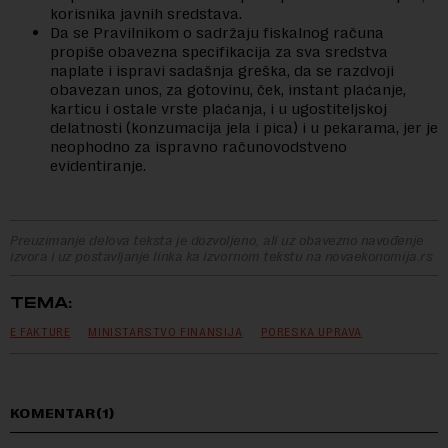
korisnika javnih sredstava.
Da se Pravilnikom o sadržaju fiskalnog računa
propiše obavezna specifikacija za sva sredstva
naplate i ispravi sadašnja greška, da se razdvoji
obavezan unos, za gotovinu, ček, instant plaćanje,
karticu i ostale vrste plaćanja, i u ugostiteljskoj
delatnosti (konzumacija jela i pica) i u pekarama, jer je
neophodno za ispravno računovodstveno
evidentiranje.
Preuzimanje delova teksta je dozvoljeno, ali uz obavezno navođenje
izvora i uz postavljanje linka ka izvornom tekstu na novaekonomija.rs
TEMA:
E FAKTURE
MINISTARSTVO FINANSIJA
PORESKA UPRAVA
KOMENTAR(1)