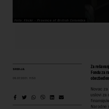
Foto: Flickr - Province of British Columbia
Za rešavanj
SRBIJA
Fondu za ra
obezbeđeno 
05.07.2021.
11:53
Novac za 
uslovi za
finansijsk
Narodne s