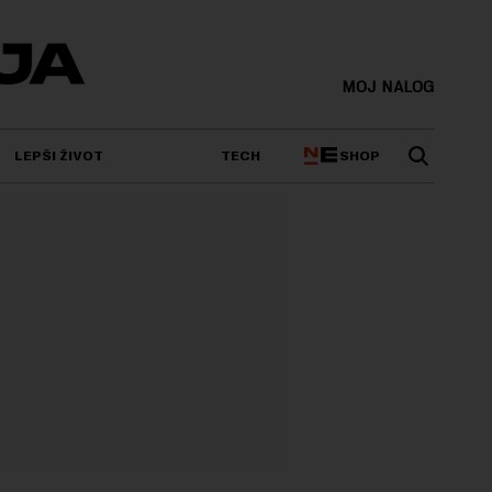
MOJ NALOG
SHOP
LEPŠI ŽIVOT
TECH