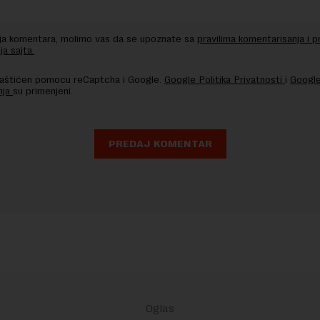
nja komentara, molimo vas da se upoznate sa
pravilima komentarisanja i p
ja sajta.
 zaštićen pomocu reCaptcha i Google.
Google Politika Privatnosti
i
Google
nja
su primenjeni.