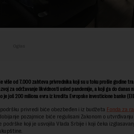
e više od 7.000 zahteva privrednika koji su u toku prošle godine traž
zvoj za održavanje likvidnosti usled pandemije, a koji ga do danas ni
je još 200 miliona evra iz kredita Evropske investicione banke (EI
podršku privredi biće obezbeđen i iz budžeta
Fonda za ra
 dobijanje pozajmice biće regulisani Zakonom o utvrđivanju
e podrške koji je usvojila Vlada Srbije i koji čeka izglasavan
kupštine.