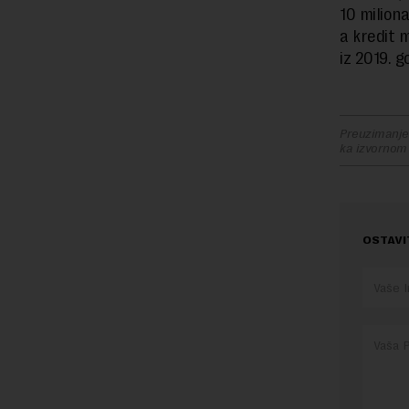
10 miliona
a kredit 
iz 2019. g
Preuzimanje 
ka izvornom
OSTAVI