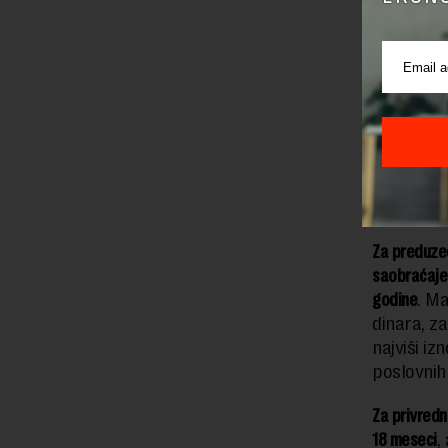
unapred pr
restruktui
Država će 
Za sve kred
privredna d
registrovan
Za preduzeć
saobraćajem
godine
. Ma
dinara, za
najviši i
poslovnih 
Za privredn
18 meseci
,