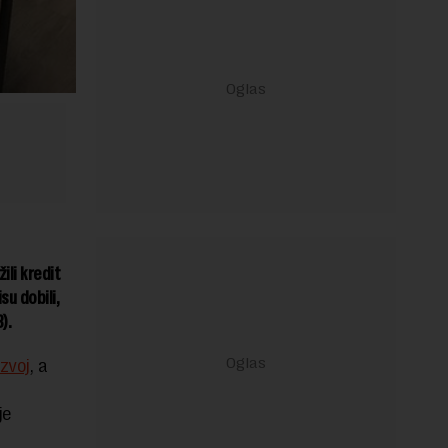
ili kredit
su dobili,
B).
zvoj
, a
je