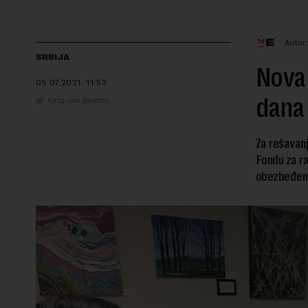
Autor
SRBIJA
Nova 
05.07.2021.
11:53
dana 
Katarina Baletić
Za rešavanj
Fondu za ra
obezbeđeno 