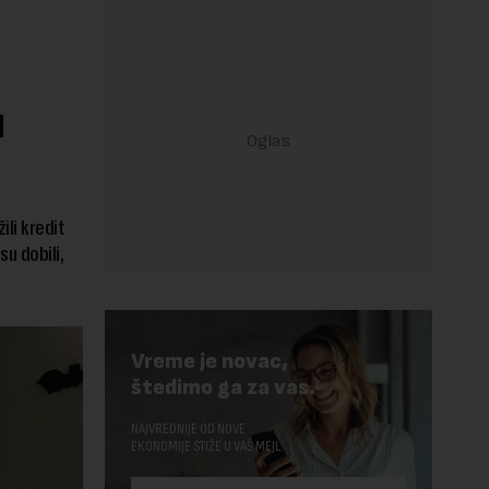
u
ili kredit
u dobili,
Vreme je novac,
štedimo ga za vas.
NAJVREDNIJE OD NOVE
EKONOMIJE STIŽE U VAŠ MEJL.