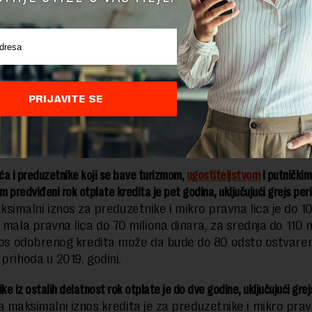
ipremljeni plan reorganizacije, da nije u fazi finansijskog
ranja ili postupka likvidacije.
garantovati vraćanje kredita koje je uzela privreda
PRIJAVITE SE
ite godišnja kamatna stopa je 1 odsto, dok je minimalni iznos kredit
ruštva milion dinara, a za preduzetnike, zadruge i privredne subjekt
e u odgovarajućem registru 200 hiljada dinara.
a i preduzetnike koji se bave turizmom,
ugostiteljstvom
i putničkim
 predviđeni rok otplate kredita je pet godina, uključujući grejs per
ksimalni iznos za preduzetnike i mikro pravna lica je do 10
 mala pravna lica do 70 miliona dinara, za srednja do 110 m
znos odobrenog kredita može da bude do 80 odsto ostvare
prihoda u 2019. godini.
ike iz ostalih delatnost rok otplate je do dve godine, uključujući gre
 a maksimalni iznos kredita je za preduzetnike i mikro prav