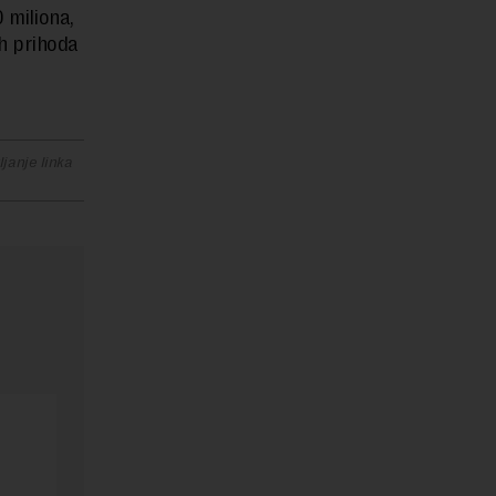
 miliona,
h prihoda
janje linka