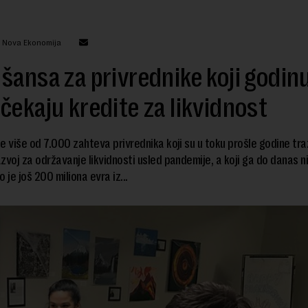
: Nova Ekonomija
šansa za privrednike koji godin
čekaju kredite za likvidnost
e više od 7.000 zahteva privrednika koji su u toku prošle godine traž
zvoj za održavanje likvidnosti usled pandemije, a koji ga do danas nis
je još 200 miliona evra iz...