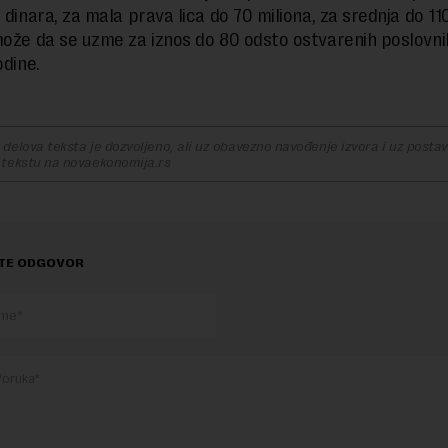
 dinara, za mala prava lica do 70 miliona, za srednja do 110
može da se uzme za iznos do 80 odsto ostvarenih poslovni
odine.
delova teksta je dozvoljeno, ali uz obavezno navođenje izvora i uz postavl
 tekstu na novaekonomija.rs
TE ODGOVOR