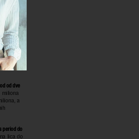
a za
e
iod od dve
 miliona
iliona, a
nih
js period do
na lica do