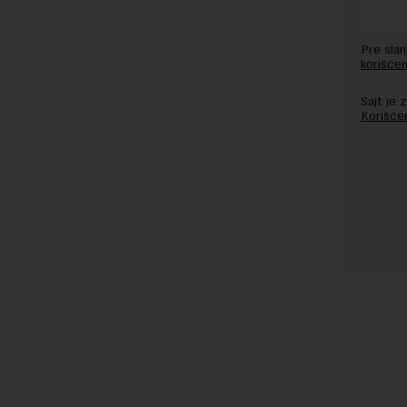
Pre sla
korišćen
Sajt je
Korišće