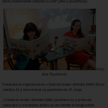
školu matematike odlazeći u svet“, piše u saopštenju.
Foto:
Ana Paunković
Postavka je organizovana u Galeriji nauke i tehnike SANU (Đure
Jakšića 2), a otvorena je za posetioce do 31. maja.
„U Galeriji nauke i tehnike SANU posetioci su u prilici da
zakorače u vremeplov, sednu za sto bečke ili beogradske