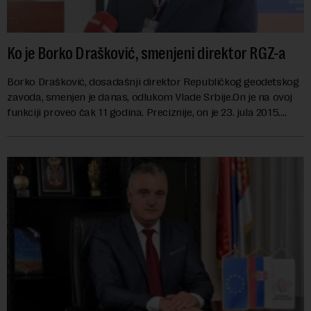
Ko je Borko Drašković, smenjeni direktor RGZ-a
Borko Drašković, dosadašnji direktor Republičkog geodetskog
zavoda, smenjen je danas, odlukom Vlade Srbije.On je na ovoj
funkciji proveo čak 11 godina. Preciznije, on je 23. jula 2015.
izabran za v.d. di...