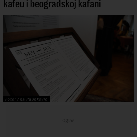
kafeu i beogradskoj kafani
Foto: Ana Paunković