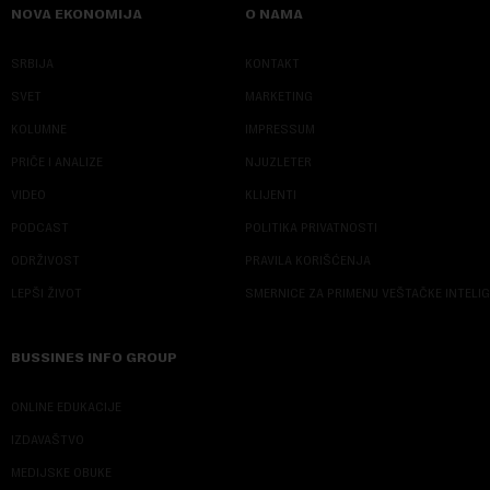
NOVA EKONOMIJA
O NAMA
SRBIJA
KONTAKT
SVET
MARKETING
KOLUMNE
IMPRESSUM
PRIČE I ANALIZE
NJUZLETER
VIDEO
KLIJENTI
PODCAST
POLITIKA PRIVATNOSTI
ODRŽIVOST
PRAVILA KORIŠĆENJA
LEPŠI ŽIVOT
SMERNICE ZA PRIMENU VEŠTAČKE INTELI
BUSSINES INFO GROUP
ONLINE EDUKACIJE
IZDAVAŠTVO
MEDIJSKE OBUKE