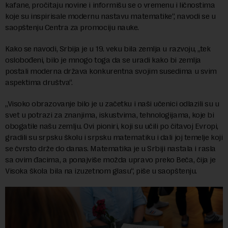
kafane, pročitaju novine i informišu se o vremenu i ličnostima
koje su inspirisale modernu nastavu matematike“, navodi se u
saopštenju Centra za promociju nauke.
Kako se navodi, Srbija je u 19. veku bila zemlja u razvoju, „tek
oslobođeni, bilo je mnogo toga da se uradi kako bi zemlja
postali moderna država konkurentna svojim susedima u svim
aspektima društva“.
„Visoko obrazovanje bilo je u začetku i naši učenici odlazili su u
svet u potrazi za znanjima, iskustvima, tehnologijama, koje bi
obogatile našu zemlju. Ovi pioniri, koji su učili po čitavoj Evropi,
gradili su srpsku školu i srpsku matematiku i dali joj temelje koji
se čvrsto drže do danas. Matematika je u Srbiji nastala i rasla
sa ovim đacima, a ponajviše možda upravo preko Beča, čija je
Visoka škola bila na izuzetnom glasu“, piše u saopštenju.