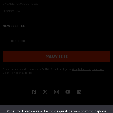
ORGANIZACIJA DOGADJAJA
EKONOM I JA
NEWSLETTER
PRIJAVITE SE
Ova stranica je zaštićena sa reCAPTCHA i primenjuju se
Google Politika privatnosti
i
Uslovi korišćenja usluge
Koristimo kolačiće kako bismo osigurali da vam pružimo najbolje