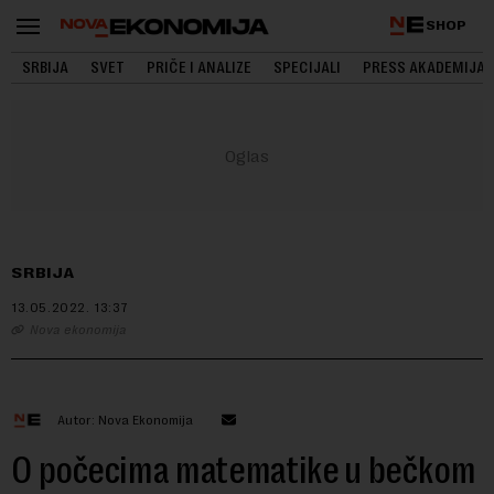
SHOP
SRBIJA
SVET
PRIČE I ANALIZE
SPECIJALI
PRESS AKADEMIJA
SRBIJA
13.05.2022.
13:37
Nova ekonomija
Autor: Nova Ekonomija
O počecima matematike u bečkom