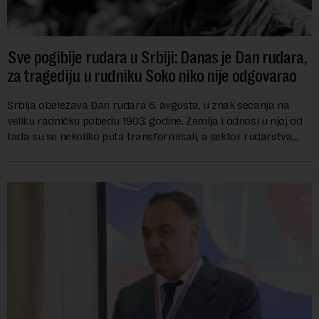
Sve pogibije rudara u Srbiji: Danas je Dan rudara,
za tragediju u rudniku Soko niko nije odgovarao
Srbija obeležava Dan rudara 6. avgusta, u znak sećanja na
veliku radničku pobedu 1903. godine. Zemlja i odnosi u njoj od
tada su se nekoliko puta transformisali, a sektor rudarstva
danas karakterišu velike r...