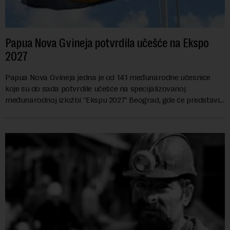
Papua Nova Gvineja potvrdila učešće na Ekspo
2027
Papua Nova Gvineja jedna je od 141 međunarodne učesnice
koje su do sada potvrdile učešće na specijalizovanoj
međunarodnoj izložbi "Ekspu 2027" Beograd, gde će predstaviti
i kao državu sa najvećom jezičkom ra...