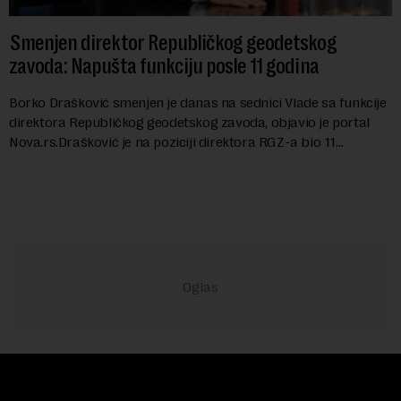
Smenjen direktor Republičkog geodetskog
zavoda: Napušta funkciju posle 11 godina
Borko Drašković smenjen je danas na sednici Vlade sa funkcije
direktora Republičkog geodetskog zavoda, objavio je portal
Nova.rs.Drašković je na poziciji direktora RGZ-a bio 11
godina.Kako piše Nova....