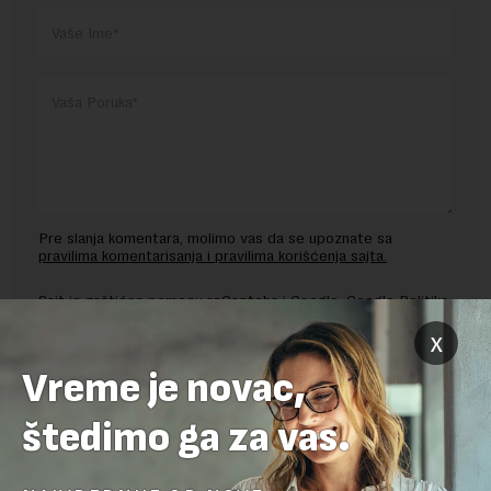
Pre slanja komentara, molimo vas da se upoznate sa
pravilima komentarisanja i pravilima korišćenja sajta.
Sajt je zaštićen pomocu reCaptcha i Google.
Google Politika
Privatnosti
i
Google Uslovi Korišćenja
su primenjeni.
x
Vreme je novac,
štedimo ga za vas.