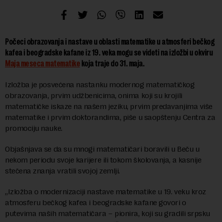
Počeci obrazovanja i nastave u oblasti matematike u atmosferi bečkog
kafea i beogradske kafane iz 19. veka mogu se videti na izložbi u okviru
Maja meseca matematike
koja traje do 31. maja.
Izložba je posvećena nastanku modernog matematičkog
obrazovanja, prvim udžbenicima, onima koji su krojili
matematičke iskaze na našem jeziku, prvim predavanjima više
matematike i prvim doktorandima, piše u saopštenju Centra za
promociju nauke.
Objašnjava se da su mnogi matematičari boravili u Beču u
nekom periodu svoje karijere ili tokom školovanja, a kasnije
stečena znanja vratili svojoj zemlji.
„Izložba o modernizaciji nastave matematike u 19. veku kroz
atmosferu bečkog kafea i beogradske kafane govori o
putevima naših matematičara – pionira, koji su gradili srpsku