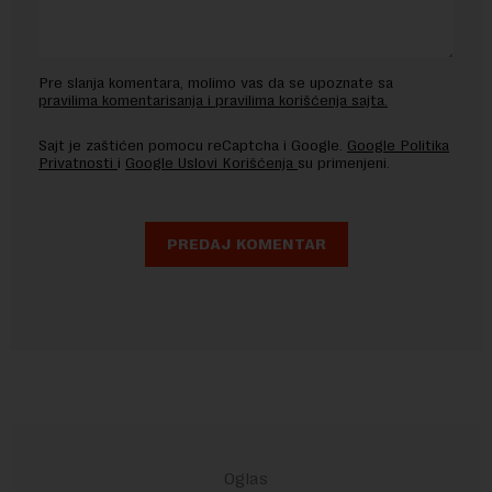
Pre slanja komentara, molimo vas da se upoznate sa
pravilima komentarisanja i pravilima korišćenja sajta.
Sajt je zaštićen pomocu reCaptcha i Google.
Google Politika
Privatnosti
i
Google Uslovi Korišćenja
su primenjeni.