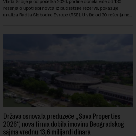
Vlada Srbije je od početka 2026. godine donela više od 130
rešenja o upotrebi novca iz budžetske rezerve, pokazuje
analiza Radija Slobodne Evrope (RSE). U više od 30 rešenja ne
navodi se tačan iznos koji će ...
Država osnovala preduzeće „Sava Properties
2026“, nova firma dobila imovinu Beogradskog
sajma vrednu 13,6 milijardi dinara