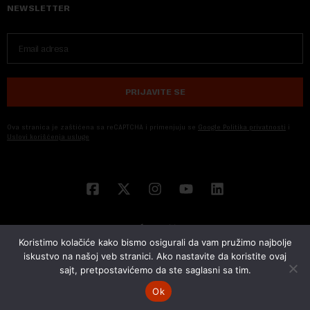
NEWSLETTER
PRIJAVITE SE
Ova stranica je zaštićena sa reCAPTCHA i primenjuju se
Google Politika privatnosti
i
Uslovi korišćenja usluge
Koristimo kolačiće kako bismo osigurali da vam pružimo najbolje
iskustvo na našoj veb stranici. Ako nastavite da koristite ovaj
sajt, pretpostavićemo da ste saglasni sa tim.
© 2026 NOVA EKONOMIJA | SVA PRAVA ZADŽANA | DEVELOPED BY
CUBES
Ok