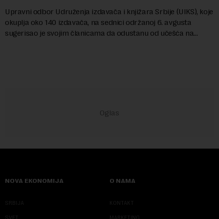
Upravni odbor Udruženja izdavača i knjižara Srbije (UIKS), koje
okuplja oko 140 izdavača, na sednici održanoj 6. avgusta
sugerisao je svojim članicama da odustanu od učešća na
predstojećem Sajmu knjiga. Vrem...
NOVA EKONOMIJA
O NAMA
SRBIJA
KONTAKT
SVET
MARKETING