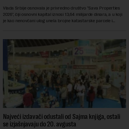
Vlada Srbije osnovala je privredno društvo "Sava Properties
2026", čiji osnovni kapital iznosi 13,64 milijarde dinara, a u koji
je kao nenovčani ulog unela brojne katastarske parcele i
objekte u okviru kompl...
Najveći izdavači odustali od Sajma knjiga, ostali
se izjašnjavaju do 20. avgusta