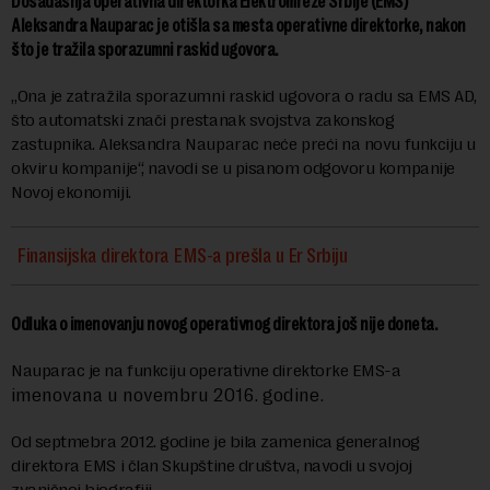
Dosadašnja operativna direktorka Elektromreže Srbije (EMS)
Aleksandra Nauparac je otišla sa mesta operativne direktorke, nakon
što je tražila sporazumni raskid ugovora.
„Ona je zatražila sporazumni raskid ugovora o radu sa EMS AD,
što automatski znači prestanak svojstva zakonskog
zastupnika. Aleksandra Nauparac neće preći na novu funkciju u
okviru kompanije“, navodi se u pisanom odgovoru kompanije
Novoj ekonomiji.
Finansijska direktora EMS-a prešla u Er Srbiju
Odluka o imenovanju novog operativnog direktora još nije doneta.
Nauparac je na funkciju operativne direktorke EMS-a
imenovana u novembru 2016. godine.
Od septmebra 2012. godine je bila zamenica generalnog
direktora EMS i član Skupštine društva, navodi u svojoj
zvaničnoj biografiji.