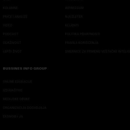
KOLUMNE
IMPRESSUM
PRIČE I ANALIZE
NJUZLETER
VIDEO
KLIJENTI
PODCAST
POLITIKA PRIVATNOSTI
ODRŽIVOST
PRAVILA KORIŠĆENJA
LEPŠI ŽIVOT
SMERNICE ZA PRIMENU VEŠTAČKE INTELI
BUSSINES INFO GROUP
ONLINE EDUKACIJE
IZDAVAŠTVO
MEDIJSKE OBUKE
ORGANIZACIJA DOGADJAJA
EKONOM I JA