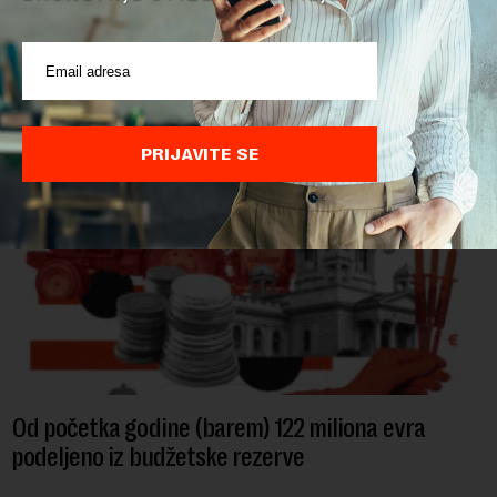
Ministarstvo poljoprivrede, šumarstva i vodoprivrede saopštilo
je danas da je Evropska komisija potvrdila da je Srbija
značajno unapredila sistem službenih kontrola bezbednosti
hrane biljnog porekla, te da k...
PRIJAVITE SE
Od početka godine (barem) 122 miliona evra
podeljeno iz budžetske rezerve