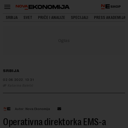
SHOP
SRBIJA
SVET
PRIČE I ANALIZE
SPECIJALI
PRESS AKADEMIJA
SRBIJA
02.06.2022.
13:31
Katarina Baletić
Autor: Nova Ekonomija
Operativna direktorka EMS-a