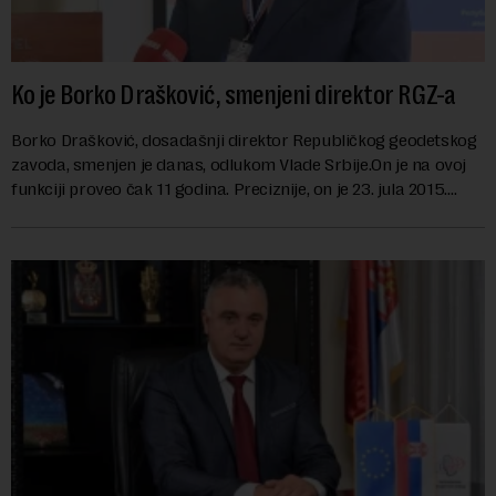
Ko je Borko Drašković, smenjeni direktor RGZ-a
Borko Drašković, dosadašnji direktor Republičkog geodetskog
zavoda, smenjen je danas, odlukom Vlade Srbije.On je na ovoj
funkciji proveo čak 11 godina. Preciznije, on je 23. jula 2015.
izabran za v.d. di...