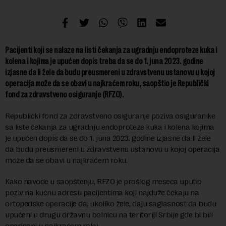
Pacijenti koji se nalaze na listi čekanja za ugradnju endoproteze kuka i
kolena i kojima je upućen dopis treba da se do 1. juna 2023. godine
izjasne da li žele da budu preusmereni u zdravstvenu ustanovu u kojoj
operacija može da se obavi u najkraćem roku, saopštio je Republički
fond za zdravstveno osiguranje (RFZO).
Republički fond za zdravstveno osiguranje poziva osiguranike
sa liste čekanja za ugradnju endoproteze kuka i kolena kojima
je upućen dopis da se do 1. juna 2023. godine izjasne da li žele
da budu preusmereni u zdravstvenu ustanovu u kojoj operacija
može da se obavi u najkraćem roku.
Kako navode u saopštenju, RFZO je prošlog meseca uputio
poziv na kućnu adresu pacijentima koji najduže čekaju na
ortopedske operacije da, ukoliko žele, daju saglasnost da budu
upućeni u drugu državnu bolnicu na teritoriji Srbije gde bi bili
operisani u najkraćem roku.