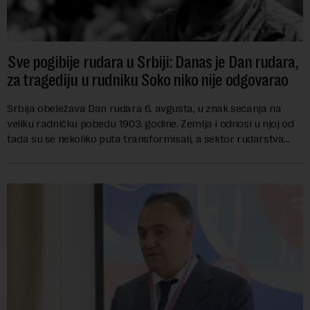
Sve pogibije rudara u Srbiji: Danas je Dan rudara,
za tragediju u rudniku Soko niko nije odgovarao
Srbija obeležava Dan rudara 6. avgusta, u znak sećanja na
veliku radničku pobedu 1903. godine. Zemlja i odnosi u njoj od
tada su se nekoliko puta transformisali, a sektor rudarstva
danas karakterišu velike r...