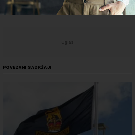
POVEZANI SADRŽAJI