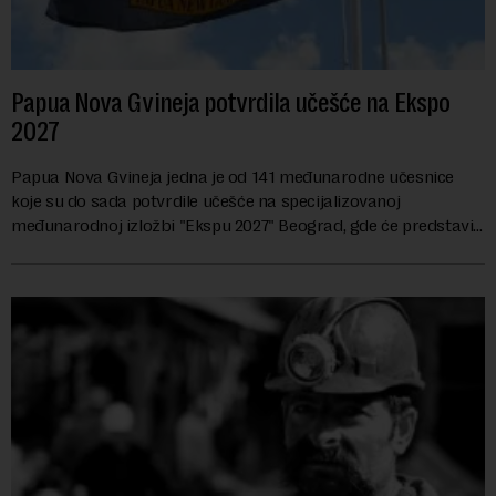
Papua Nova Gvineja potvrdila učešće na Ekspo
2027
Papua Nova Gvineja jedna je od 141 međunarodne učesnice
koje su do sada potvrdile učešće na specijalizovanoj
međunarodnoj izložbi "Ekspu 2027" Beograd, gde će predstaviti
i kao državu sa najvećom jezičkom ra...