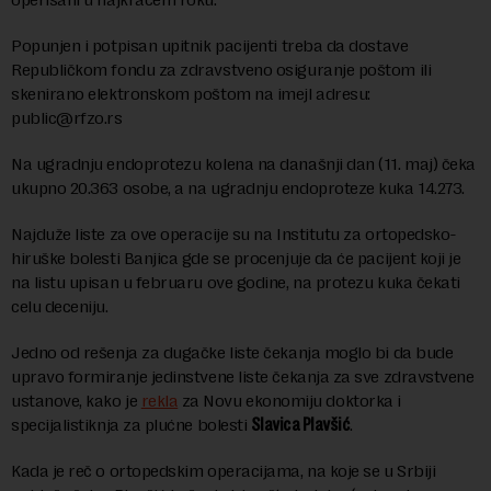
Popunjen i potpisan upitnik pacijenti treba da dostave
Republičkom fondu za zdravstveno osiguranje poštom ili
skenirano elektronskom poštom na imejl adresu:
public@rfzo.rs
Na ugradnju endoprotezu kolena na današnji dan (11. maj) čeka
ukupno 20.363 osobe, a na ugradnju endoproteze kuka 14.273.
Najduže liste za ove operacije su na Institutu za ortopedsko-
hiruške bolesti Banjica gde se procenjuje da će pacijent koji je
na listu upisan u februaru ove godine, na protezu kuka čekati
celu deceniju.
Jedno od rešenja za dugačke liste čekanja moglo bi da bude
upravo formiranje jedinstvene liste čekanja za sve zdravstvene
ustanove, kako je
rekla
za Novu ekonomiju doktorka i
specijalistiknja za plućne bolesti
Slavica Plavšić
.
Kada je reč o ortopedskim operacijama, na koje se u Srbiji