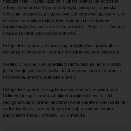
najduže čeka, Plavšić kaže da bi opšte bolnice (sekundarne
zdravstvene bolnice) širom države, koje imaju ortopedska
odeljenja, trebalo da preuzmu sve jednostavnije operacije, a da
se samo komplikovaniji zahtevi prebaciju na ustanove
tercijarnog nivoa zaštite kao što je Insitut “Banjica” ili “Dedinje”
(kada su u pitanju kariološki zahvati).
Ortopedske operacije bi pre svega mogle da se preduhitre i
boljom preventivnom i primarnom zdravstvenom zaštitom.
Ukoliko bi se one predupredile, do lista čekanja ne bi ni došlo,
jer bi manje pacijenata došlo do stadijuma kada je operacija
neophodna, smatra doktroka Plavšić.
Ortopedske operacije mogle bi da spreče boljim pristupom
fizikalnoj terapiji, pristupačnijim banjskim lečenjem, ali i
reorganizacijom primarne zdrasvtvene zaštite u kojoj sada ne
radi dovooljno lekara opšte prakse koji za rad sa jednim
pacijentom imaju u proseku 10-15 minuta.