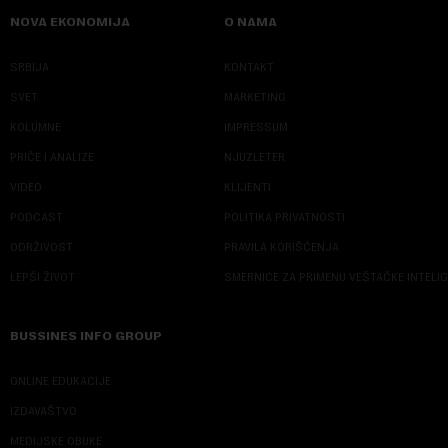
NOVA EKONOMIJA
O NAMA
SRBIJA
KONTAKT
SVET
MARKETING
KOLUMNE
IMPRESSUM
PRIČE I ANALIZE
NJUZLETER
VIDEO
KLIJENTI
PODCAST
POLITIKA PRIVATNOSTI
ODRŽIVOST
PRAVILA KORIŠĆENJA
LEPŠI ŽIVOT
SMERNICE ZA PRIMENU VEŠTAČKE INTELI
BUSSINES INFO GROUP
ONLINE EDUKACIJE
IZDAVAŠTVO
MEDIJSKE OBUKE