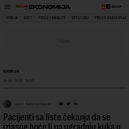
SHOP
SRBIJA
SVET
PRIČE I ANALIZE
SPECIJALI
PRESS AKADEMIJA
SRBIJA
10.05.2023.
15:53
Autor: Katarina Baletić
Pacijenti sa liste čekanja da se
izjasne hoće li na ugradnju kuka u