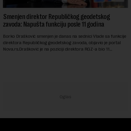
Smenjen direktor Republičkog geodetskog
zavoda: Napušta funkciju posle 11 godina
Borko Drašković smenjen je danas na sednici Vlade sa funkcije
direktora Republičkog geodetskog zavoda, objavio je portal
Nova.rs.Drašković je na poziciji direktora RGZ-a bio 11
godina.Kako piše Nova....