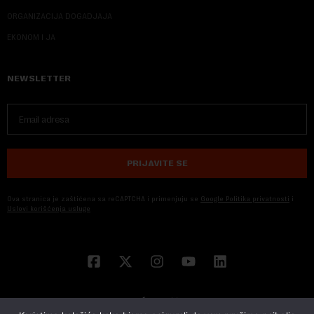
ORGANIZACIJA DOGADJAJA
EKONOM I JA
NEWSLETTER
PRIJAVITE SE
Ova stranica je zaštićena sa reCAPTCHA i primenjuju se
Google Politika privatnosti
i
Uslovi korišćenja usluge