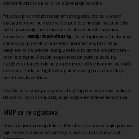
ekonomiju ističe da su bili u obavezi da to učine.
“Nijedan predmet izvršenja krivičnog dela, što su u ovom
slučaju isprave, ne može se oduzeti bez naloga. Kada policija
uđe u prostorije, nevažno da li su stambene ili kao sada,
kancelarije,
moraju da pokažu nalog
i da se legitimišu. Oni kasnije
sastavljaju potvrdu o oduzetim predmetima, tako da je
neophodno da prilože nalog. Zašto je to danas bio problem –
meni je enigma. Postoji mogućnost da policija dođe na
razgovor, obavesti da su potrebne određene isprave, pa dođu
sutradan, kada se legitimišu, pokažu nalog i oduzmu šta je
potrebno“, kaže Ninić.
Ukoliko je to slučaj, nije jasno zbog čega su pripadnici policije
danas bili naoružani, zaključuje sagovornik Nove ekonomije.
MUP se ne oglašava
Do objavljivanja ovog teksta, Ministarstvo unutrašnjih poslova
nije izdalo zvanično saopštenje o ulasku u prostorije ovih