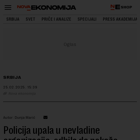
SHOP
SRBIJA
SVET
PRIČE I ANALIZE
SPECIJALI
PRESS AKADEMIJA
SRBIJA
25.02.2025.
15:39
Nova ekonomija
Autor: Dunja Marić
Policija upala u nevladine