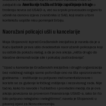
zaključiti da
Amerika nije tražila od Srbije započinjanje istrage
o
trošenju novca od USAID-a, već su srpski pravosudni organi to
učinili na osnovu izjava zvaničnika iz SAD, koji inače u tom
kontekstu uopšte nisu pominjali Srbiju.
Naoružani policajci ušli u kancelarije
Maja Stojanović ispred Građanskih inicijativa je navela da je u
Kuću ljudskih prava ušlo dvadesetak naoružanih policajaca koji
su odbili da pokažu nalog, a da je ova akcija „ništa drugo do
klasične demonstracije sile i pokušaj zastrašivanja”.
“Upad u kancelarije Građanskih inicijativa i drugih organizacija
bez validnog naloga samo potvrđuje ono na šta upozoravamo
godinama – institucije su potpuno instrumentalizovane i
koriste se za gušenje kritičkog mišljenja i nezavisnog rada. Nije
tačno, kako to navode i Tužilaštvo i provladini mediji, da je ova
akcija povezana sa proverom finansiranja USAID-a, iako bi i to
bilo potpuno nelegalno i nelegitimno”, navela je Stojanović u
pisanoj izjavi za Novu ekonomiju.