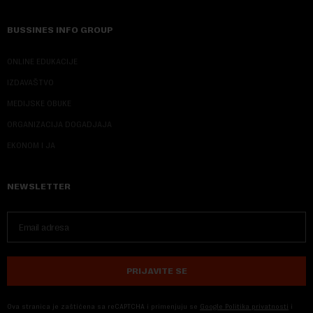
BUSSINES INFO GROUP
ONLINE EDUKACIJE
IZDAVAŠTVO
MEDIJSKE OBUKE
ORGANIZACIJA DOGADJAJA
EKONOM I JA
NEWSLETTER
PRIJAVITE SE
Ova stranica je zaštićena sa reCAPTCHA i primenjuju se
Google Politika privatnosti
i