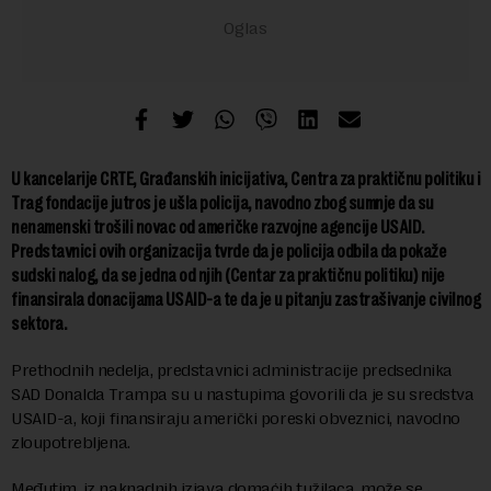
U kancelarije CRTE, Građanskih inicijativa, Centra za praktičnu politiku i
Trag fondacije jutros je ušla policija, navodno zbog sumnje da su
nenamenski trošili novac od američke razvojne agencije USAID.
Predstavnici ovih organizacija tvrde da je policija odbila da pokaže
sudski nalog, da se jedna od njih (Centar za praktičnu politiku) nije
finansirala donacijama USAID-a te da je u pitanju zastrašivanje civilnog
sektora.
Prethodnih nedelja, predstavnici administracije predsednika
SAD Donalda Trampa su u nastupima govorili da je su sredstva
USAID-a, koji finansiraju američki poreski obveznici, navodno
zloupotrebljena.
Međutim, iz naknadnih izjava domaćih tužilaca, može se