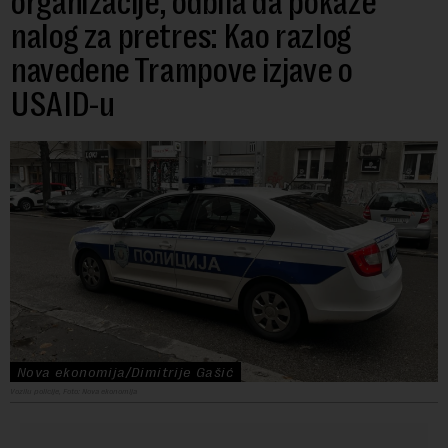
organizacije, odbila da pokaže
nalog za pretres: Kao razlog
navedene Trampove izjave o
USAID-u
Nova ekonomija/Dimitrije Gašić
Vozilu policije, Foto: Nova ekonomija