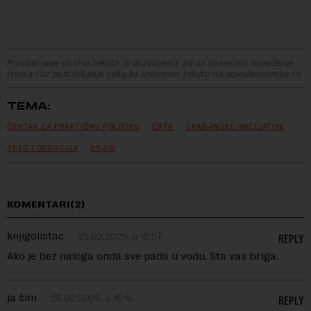
Preuzimanje delova teksta je dozvoljeno, ali uz obavezno navođenje
izvora i uz postavljanje linka ka izvornom tekstu na novaekonomija.rs
TEMA:
CENTAR ZA PRAKTIČNU POLITIKU
CRTA
GRAĐANSKE INICIJATIVE
TRAG FONDACIJA
USAID
KOMENTARI(2)
knjigolistac
25.02.2025. u 15:57
REPLY
Ako je bez naloga onda sve pada u vodu. Sta vas briga.
ja šim
25.02.2025. u 16:16
REPLY