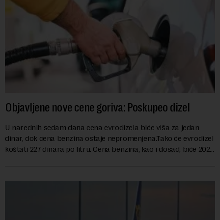
Objavljene nove cene goriva: Poskupeo dizel
U narednih sedam dana cena evrodizela biće viša za jedan
dinar, dok cena benzina ostaje nepromenjena.Tako će evrodizel
koštati 227 dinara po litru. Cena benzina, kao i dosad, biće 202
dinara po litru. ...