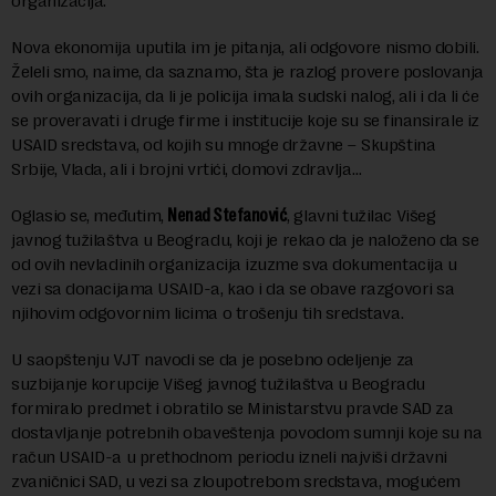
organizacija.
Nova ekonomija uputila im je pitanja, ali odgovore nismo dobili.
Želeli smo, naime, da saznamo, šta je razlog provere poslovanja
ovih organizacija, da li je policija imala sudski nalog, ali i da li će
se proveravati i druge firme i institucije koje su se finansirale iz
USAID sredstava, od kojih su mnoge državne – Skupština
Srbije, Vlada, ali i brojni vrtići, domovi zdravlja…
Oglasio se, međutim,
Nenad Stefanović
, glavni tužilac Višeg
javnog tužilaštva u Beogradu, koji je rekao da je naloženo da se
od ovih nevladinih organizacija izuzme sva dokumentacija u
vezi sa donacijama USAID-a, kao i da se obave razgovori sa
njihovim odgovornim licima o trošenju tih sredstava.
U saopštenju VJT navodi se da je posebno odeljenje za
suzbijanje korupcije Višeg javnog tužilaštva u Beogradu
formiralo predmet i obratilo se Ministarstvu pravde SAD za
dostavljanje potrebnih obaveštenja povodom sumnji koje su na
račun USAID-a u prethodnom periodu izneli najviši državni
zvaničnici SAD, u vezi sa zloupotrebom sredstava, mogućem