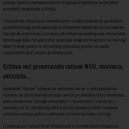
pranju novca i nenamenskom trošenju sredstava američkih
poreskih obveznika u Srbiji.
“Obraćanje resornom ministarstvu u SAD usledilo je povodom
predistražnog postupka koji je Posebno odeljenje za suzbijanje
korupcije pokrenulo u pravcu utvrđivanja postojanja elemenata
krivičnog dela Zloupotreba položaja odgovornog lica i krivičnog
dela Pranje novca iz Кrivičnog zakonika, protiv za sada
nepoznatih lica”, naveo je Stefanović.
Država već proveravala račune NVO, novinara,
aktivista…
Nedeljnik “Radar” objavio je nedavno da se u dokumentima
Uprave za sprečavanje pranja novca pri Ministarstvu finansija,
pod oznakama “strogo poverljivo” i “poverljivo”, vidi da je u
periodu od 31. decemrba 2024. do 23. januara 2025. tražena
provera računa petoro aktivista od svih banaka u Srbiji.
U pitanju su računi Maje Stojanović iz Građanskih inicijativa,