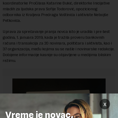
koordinatorke ProGlasa Katarine Đukić, direktorke Inicijative
mladih za ljudska prava Sofije Todorović, opozicionog
odbornika iz Kraljeva Predraga Voštinića i aktiviste Nebojše
Petkovića.
Uprava za sprečavanje pranja novca isto je uradila i pre šest
godina, 1. januara 2019, kada je tražila proveru bankovnih
računa i transakcija za 20 novinara, političara i aktivista, kao i
37 organizacija, među kojima su se našle i novinarske redakcije.
Dobijene informacije kasnije su objavljene u medijima bliskim
režimu.
x
Vreme je novac,