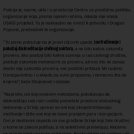
Policija je, naime, ušla i u prostorije Centra za praktičnu politiku,
organizacije koja, prema njenim rečima, nikada nije imala
USAID projekat. To je naknadno na mreži X potvrdio i Dragan
Popović, predsednik te organizacije.
“To jasno pokazuje da je pravi cilj ovih upada
zastrašivanje i
pokušaj diskreditacije civilnog sektora
, a ne bilo kakva zakonita
provera. Ako postoji bilo kakva sumnja u rad civilnog društva,
postoje zakonski mehanizmi za proveru, ali ovo što se danas
desilo nije zakonita provera, već politički pritisak. Mi radimo
transparentno i u skladu sa svim propisima, i nemamo šta da
krijemo”, kaže Stojanović i dodaje:
“Naprotiv, oni koji ovakvim metodama pokušavaju da
diskredituju naš rad i unište preostale prostore slobodnog
delovanja u Srbiji, upravo su oni koji zloupotrebljavaju
institucije i štite one koji se bave pranjem para i korupcijom.
Ovo je nastavak napada na sve građane Srbije koji žele društvo
u kome se zakoni poštuju, a ne selektivno primenjuju. Nećemo
se povući pred ovakvim pritiscima. Nastavljamo da radimo i da