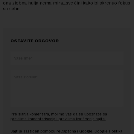
ona zlobna hulja nema mira…sve čini kako bi skrenuo fokus
sa sebe
OSTAVITE ODGOVOR
Pre slanja komentara, molimo vas da se upoznate sa
pravilima komentarisanja i pravilima korišćenja sajta.
Sajt je zaštićen pomocu reCaptcha i Google.
Google Politika