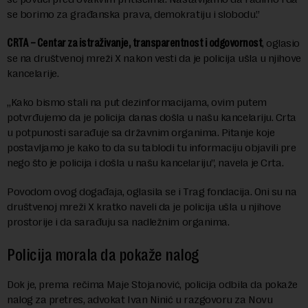
se borimo za građanska prava, demokratiju i slobodu.”
CRTA – Centar za istraživanje, transparentnost i odgovornost
, oglasio
se na društvenoj mreži X nakon vesti da je policija ušla u njihove
kancelarije.
„Kako bismo stali na put dezinformacijama, ovim putem
potvrđujemo da je policija danas došla u našu kancelariju. Crta
u potpunosti sarađuje sa državnim organima. Pitanje koje
postavljamo je kako to da su tablodi tu informaciju objavili pre
nego što je policija i došla u našu kancelariju”, navela je Crta.
Povodom ovog događaja, oglasila se i Trag fondacija. Oni su na
društvenoj mreži X kratko naveli da je policija ušla u njihove
prostorije i da sarađuju sa nadležnim organima.
Policija morala da pokaže nalog
Dok je, prema rečima Maje Stojanović, policija odbila da pokaže
nalog za pretres, advokat Ivan Ninić u razgovoru za Novu