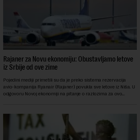
Rajaner za Novu ekonomiju: Obustavljamo letove
iz Srbije od ove zime
Pojedini mediji primetili su da je preko sistema rezervacija
avio-kompanija Ryanair (Rajaner) povukla sve letove iz Niša. U
odgovoru Novoj ekonomiji na pitanje o razlozima za ovo
povlačenje, ovaj avio-gigant...