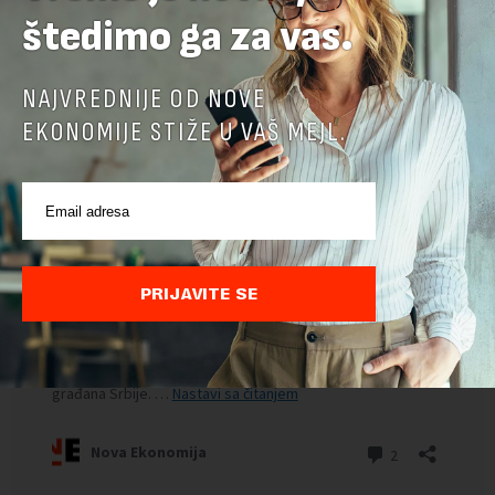
štedimo ga za vas.
NAJVREDNIJE OD NOVE
EKONOMIJE STIŽE U VAŠ MEJL.
PRIJAVITE SE