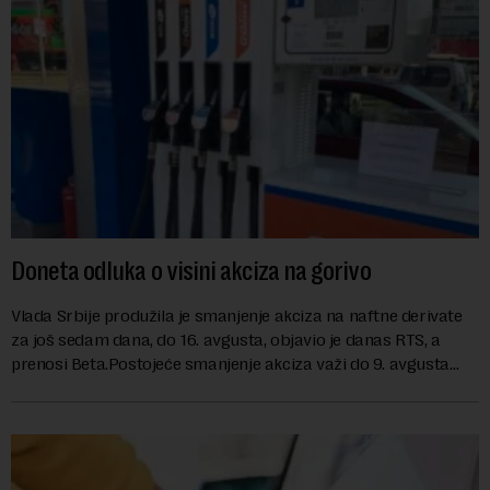
Doneta odluka o visini akciza na gorivo
Vlada Srbije produžila je smanjenje akciza na naftne derivate
za još sedam dana, do 16. avgusta, objavio je danas RTS, a
prenosi Beta.Postojeće smanjenje akciza važi do 9. avgusta
kao mera ublažavanja po...