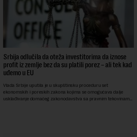
Srbija odlučila da oteža investitorima da iznose
profit iz zemlje bez da su platili porez – ali tek kad
uđemo u EU
Vlada Srbije uputila je u skupštinsku proceduru set
ekonomskih i poreskih zakona kojima se omogućava dalje
usklađivanje domaćeg zakonodavstva sa pravnim tekovinama
Evropske unije i ispunjavaju obaveze predvi...