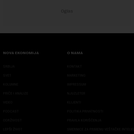
NOVA EKONOMIJA
O NAMA
SRBIJA
KONTAKT
SVET
MARKETING
KOLUMNE
IMPRESSUM
PRIČE I ANALIZE
NJUZLETER
VIDEO
KLIJENTI
PODCAST
POLITIKA PRIVATNOSTI
ODRŽIVOST
PRAVILA KORIŠĆENJA
LEPŠI ŽIVOT
SMERNICE ZA PRIMENU VEŠTAČKE INTELI