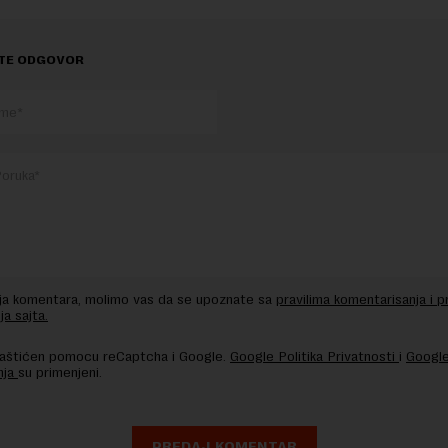
TE ODGOVOR
nja komentara, molimo vas da se upoznate sa
pravilima komentarisanja i p
ja sajta.
 zaštićen pomocu reCaptcha i Google.
Google Politika Privatnosti
i
Google
nja
su primenjeni.