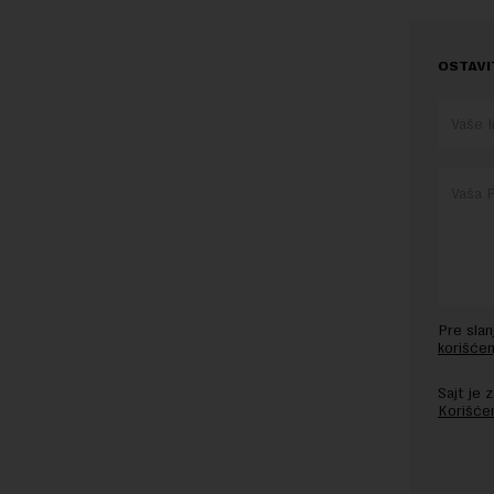
OSTAVI
Pre sla
korišćen
Sajt je
Korišće