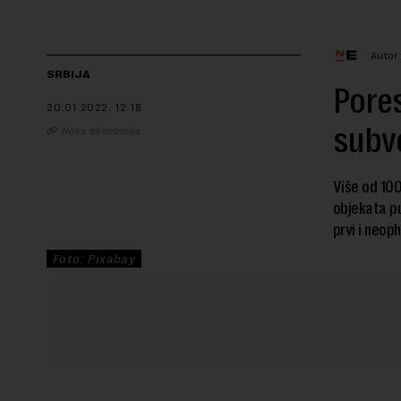
Autor
SRBIJA
Pores
20.01.2022.
12:18
subve
Nova ekonomija
Više od 100
objekata pu
prvi i neop
Foto: Pixabay