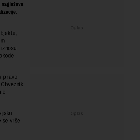
e naglašava
lizacije.
bjekte,
om
 iznosu
takođe
ju pravo
. Obveznik
u o
ijsku
e se vrše