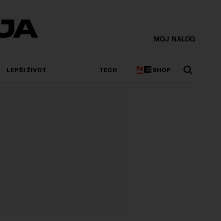
MOJ NALOG
SHOP
LEPŠI ŽIVOT
TECH