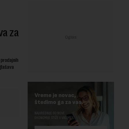
va za
 prodajnih
aglašava
Vreme je novac,
štedimo ga za vas.
NAJVREDNIJE OD NOVE
EKONOMIJE STIŽE U VAŠ MEJL.