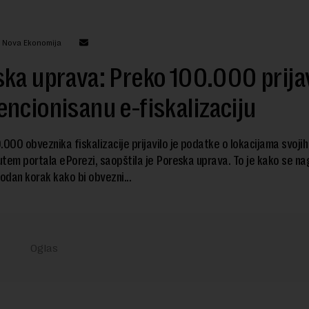
: Nova Ekonomija
ka uprava: Preko 100.000 prija
ncionisanu e-fiskalizaciju
.000 obveznika fiskalizacije prijavilo je podatke o lokacijama svojih
tem portala ePorezi, saopštila je Poreska uprava. To je kako se n
hodan korak kako bi obvezni...