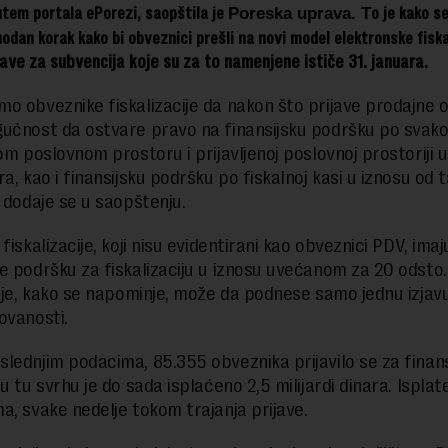
tem portala ePorezi, saopštila je
o je kako s
Poreska uprava. T
hodan korak kako bi obveznici prešli na novi model elektronske fiska
jave za subvencija koje su za to namenjene ističe 31. januara.
o obveznike fiskalizacije da nakon što prijave prodajne o
ućnost da ostvare pravo na finansijsku podršku po svak
om poslovnom prostoru i prijavljenoj poslovnoj prostoriji u
a, kao i finansijsku podršku po fiskalnoj kasi u iznosu od 
, dodaje se u saopštenju.
fiskalizacije, koji nisu evidentirani kao obveznici PDV, ima
e podršku za fiskalizaciju u iznosu uvećanom za 20 odsto
cije, kako se napominje, može da podnese samo jednu izjav
ovanosti.
lednjim podacima, 85.355 obveznika prijavilo se za finans
u tu svrhu je do sada isplaćeno 2,5 milijardi dinara. Isplat
a, svake nedelje tokom trajanja prijave.