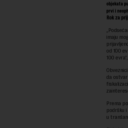
objekata pu
prvi i neop
Rok za pri
„Podsećam
imaju mog
prijavljen
od 100 evr
100 evra“
Obveznici 
da ostvar
fiskaliza
zainteres
Prema pos
podršku i 
u tranšam