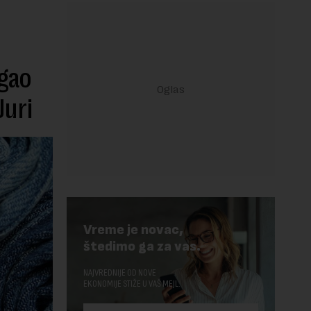
igao
Juri
Vreme je novac,
štedimo ga za vas.
NAJVREDNIJE OD NOVE
EKONOMIJE STIŽE U VAŠ MEJL.