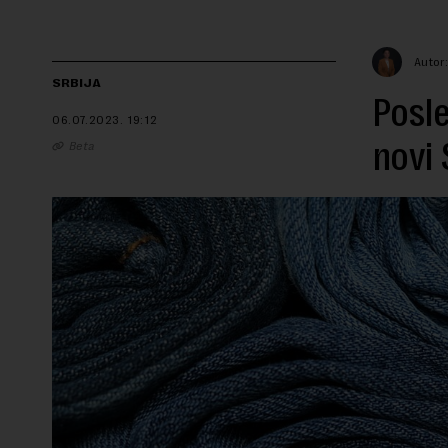
Autor:
SRBIJA
Posle
06.07.2023.
19:12
novi 
Beta