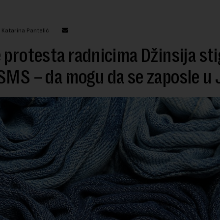
 Katarina Pantelić
 protesta radnicima Džinsija st
SMS – da mogu da se zaposle u 