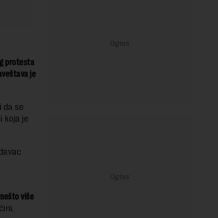
og protesta
baveštava je
i da se
 koja je
odavac
 nešto više
ini.