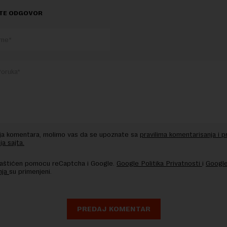
TE ODGOVOR
nja komentara, molimo vas da se upoznate sa
pravilima komentarisanja i p
ja sajta.
 zaštićen pomocu reCaptcha i Google.
Google Politika Privatnosti
i
Google
nja
su primenjeni.