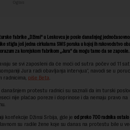
urske fabrike „Džinsi“ u Leskovcu je posle današnjeg jednočasovn
ike stigla još jedna cirkularna SMS poruka u kojoj ih rukovodstvo o
porazum za korejskom fabrikom „Jura“ da mogu tamo da se zaposle.
vaju se svi zaposleni da će moći od sutra počev od 11 sat
 kompaniji Jura radi obavljanja intervjua“, navodi se u poruci
im radnicima,
piše Beta
.
 današnjem protestu radnici su saznali da im turski posl
eci nije plaćao poreze i doprinose i da nemaju pravo na
nu.
i konfekcije Džinsi Srbija, gde je
od preko 700 radnika ostalo
glavnom su radile žene koje su danas na protestu bile u već