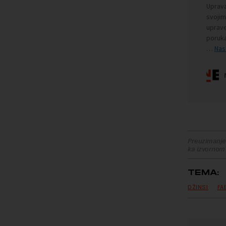
Preuzimanje 
ka izvornom
TEMA:
DŽINSI
FA