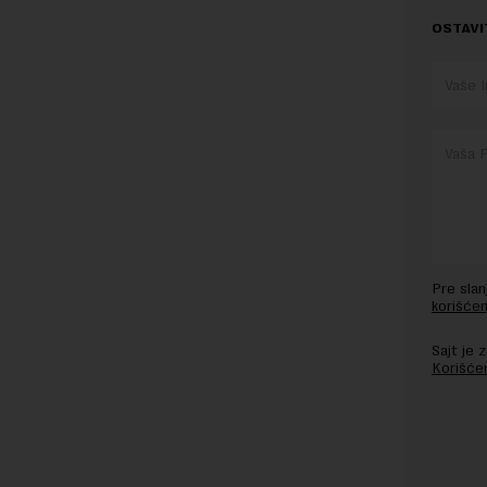
OSTAVI
Pre sla
korišćen
Sajt je
Korišće