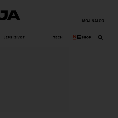
MOJ NALOG
SHOP
LEPŠI ŽIVOT
TECH