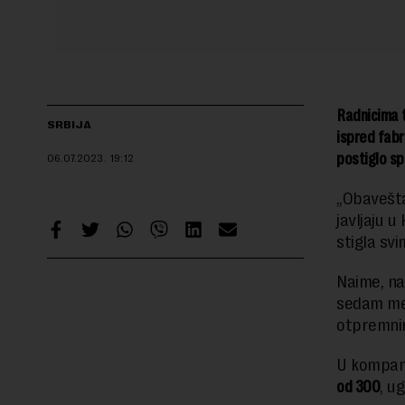
Radnicima t
SRBIJA
ispred fabr
postiglo s
06.07.2023.
19:12
„Obavešta
javljaju u
stigla sv
Naime, na
sedam mes
otpremni
U kompanij
od 300
, u