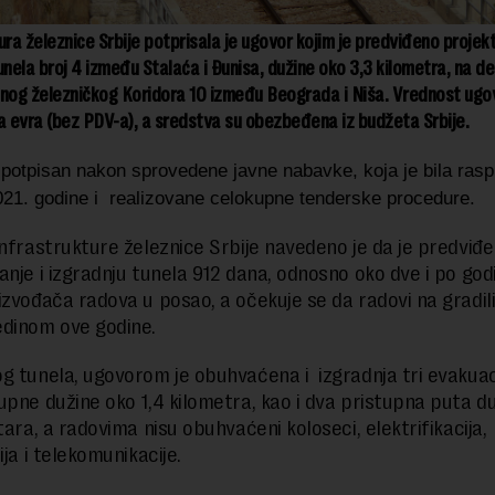
ura železnice Srbije potprisala je ugovor kojim je predviđeno projekt
unela broj 4 između Stalaća i Đunisa, dužine oko 3,3 kilometra, na de
og železničkog Koridora 10 između Beograda i Niša. Vrednost ugov
a evra (bez PDV-a), a sredstva su obezbeđena iz budžeta Srbije.
 potpisan nakon sprovedene javne nabavke, koja je bila rasp
021. godine i realizovane celokupne tenderske procedure.
Infrastrukture železnice Srbije navedeno je da je predviđe
anje i izgradnju tunela 912 dana, odnosno oko dve i po god
izvođača radova u posao, a očekuje se da radovi na gradil
dinom ove godine.
g tunela, ugovorom je obuhvaćena i izgradnja tri evakua
upne dužine oko 1,4 kilometra, kao i dva pristupna puta d
tara, a radovima nisu obuhvaćeni koloseci, elektrifikacija,
ija i telekomunikacije.