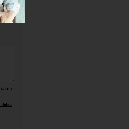
ravilima
 Uslovi