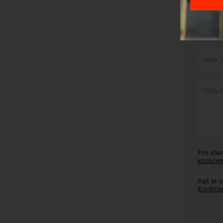
OSTAVI
Pre sla
korišćen
Sajt je
Korišće