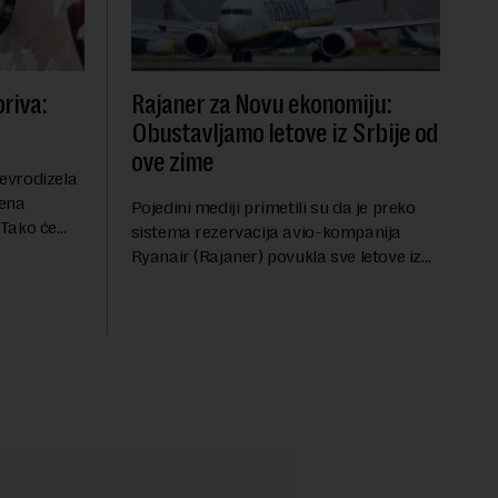
riva:
Rajaner za Novu ekonomiju:
Obustavljamo letove iz Srbije od
ove zime
evrodizela
cena
Pojedini mediji primetili su da je preko
.Tako će
sistema rezervacija avio-kompanija
litru.
Ryanair (Rajaner) povukla sve letove iz
će 202
Niša. U odgovoru Novoj ekonomiji na
pitanje o razlozima za ovo povlačenje,
ovaj avio-gigant...