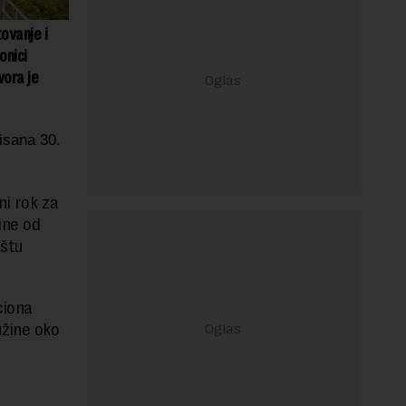
ovanje i
onici
ora je
isana 30.
ni rok za
ine od
ištu
ciona
užine oko