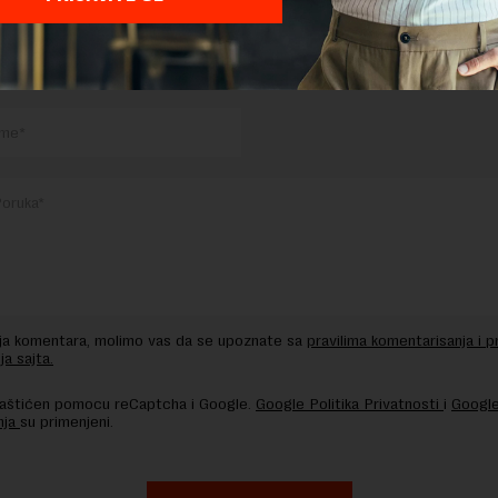
TE ODGOVOR
nja komentara, molimo vas da se upoznate sa
pravilima komentarisanja i p
ja sajta.
 zaštićen pomocu reCaptcha i Google.
Google Politika Privatnosti
i
Google
nja
su primenjeni.