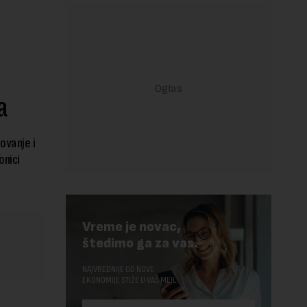
a
ovanje i
onici
Vreme je novac,
štedimo ga za vas.
NAJVREDNIJE OD NOVE
EKONOMIJE STIŽE U VAŠ MEJL.