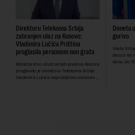
Direktoru Telekoma Srbija
Doneta o
zabranjen ulaz na Kosovo:
gorivo
Vladimira Lučića Priština
Vlada Srbij
proglasila personom non grata
akciza na 
dana, do 16
Ministarstvo unutrašnjih poslova Kosova
RTS, a pre
proglasilo je direktora Telekoma Srbije
akciza važ
Vladimira Lučića nepoželjnom osobom i
ublažavanja
trajno mu zabranilo ulazak, tranzit i
boravak na Kosovu, navodeći kao razlog
njegove javn...