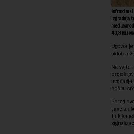
Infrastrukt
izgradnja t
međunarodn
40,8 milion
Ugovor je
oktobra 2
Na sajtu 
projektov
uvođenja 
počnu sre
Pored ovo
tunela uk
1,7 kilome
signalizac