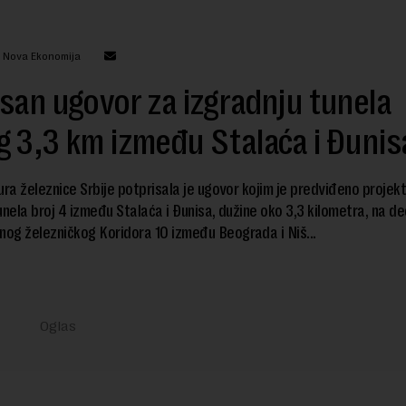
: Nova Ekonomija
san ugovor za izgradnju tunela
 3,3 km između Stalaća i Đunis
ura železnice Srbije potprisala je ugovor kojim je predviđeno projekt
unela broj 4 između Stalaća i Đunisa, dužine oko 3,3 kilometra, na de
og železničkog Koridora 10 između Beograda i Niš...