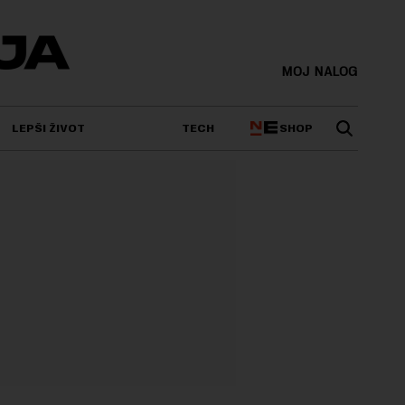
MOJ NALOG
SHOP
LEPŠI ŽIVOT
TECH