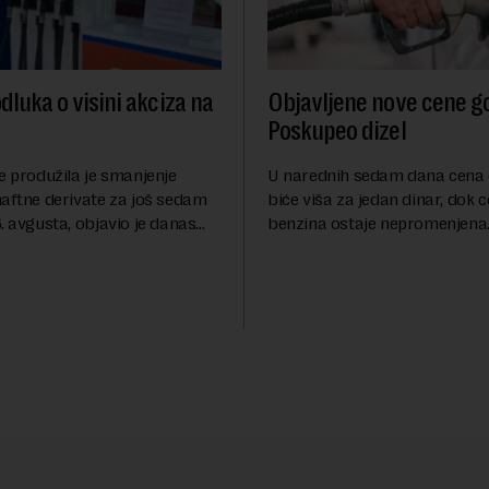
dluka o visini akciza na
Objavljene nove cene go
Poskupeo dizel
e produžila je smanjenje
U narednih sedam dana cena 
naftne derivate za još sedam
biće viša za jedan dinar, dok 
. avgusta, objavio je danas
benzina ostaje nepromenjena
nosi Beta.Postojeće smanjenje
evrodizel koštati 227 dinara po 
i do 9. avgusta kao mera
Cena benzina, kao i dosad, bi
 po...
dinara po litru. ...