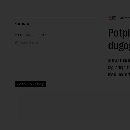
Autor
SRBIJA
Potpi
21.02.2022.
13:47
dugog
Saopštenje
Infrastrukt
izgradnja t
međunarodn
Foto: Pixabay