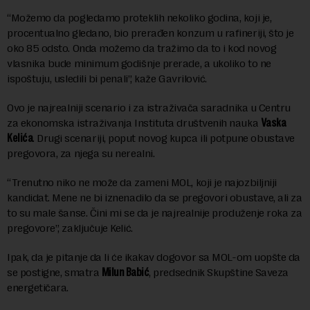
“Možemo da pogledamo proteklih nekoliko godina, koji je,
procentualno gledano, bio prerađen konzum u rafineriji, što je
oko 85 odsto. Onda možemo da tražimo da to i kod novog
vlasnika bude minimum godišnje prerade, a ukoliko to ne
ispoštuju, usledili bi penali”, kaže Gavrilović.
Ovo je najrealniji scenario i za istraživača saradnika u Centru
za ekonomska istraživanja Instituta društvenih nauka
Vaska
Kelića
. Drugi scenariji, poput novog kupca ili potpune obustave
pregovora, za njega su nerealni.
“Trenutno niko ne može da zameni MOL, koji je najozbiljniji
kandidat. Mene ne bi iznenadilo da se pregovori obustave, ali za
to su male šanse. Čini mi se da je najrealnije produženje roka za
pregovore”, zaključuje Kelić.
Ipak, da je pitanje da li će ikakav dogovor sa MOL-om uopšte da
se postigne, smatra
Milun Babić
, predsednik Skupštine Saveza
energetičara.