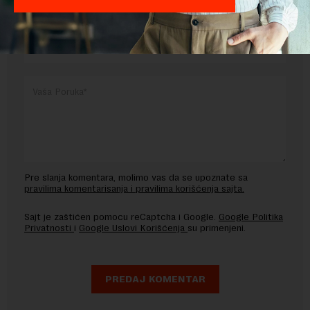
OSTAVITE ODGOVOR
Pre slanja komentara, molimo vas da se upoznate sa
pravilima komentarisanja i pravilima korišćenja sajta.
Sajt je zaštićen pomocu reCaptcha i Google.
Google Politika
Privatnosti
i
Google Uslovi Korišćenja
su primenjeni.