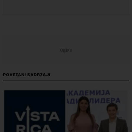
POVEZANI SADRŽAJI