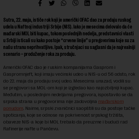
Sutra, 22. maja, ističe rok koji je američki OFAC dao za prodaju ruskog
udela u Naftnoj industriji Srbije (NIS). Iako je mesecima delovalo da će
mađarski MOL biti kupac, tokom poslednjih nedelja, predstavnici vlasti
u Srbiji isticali su kako postoje “crvene linije” u pregovorima koje su za
našu stranu neprihvatljive. Ipak, stručnjaci su saglasni da je najrealniji
scenario – produženje roka za prodaju.
Američki OFAC dao je ruskim kompanijama Gasprom i
Gaspromnjeft, koji imaju većinski udeo u NIS-u od 56 odsto, rok
do 22. maja da prodaju svoj udeo. Mesecima unazad, vodili su
se pregovori sa MOL-om koji je izgledao kao najozbiljniji kupac.
Međutim, u poslednjim nedeljama pregovora, ispostavilo se da
srpska strana u pregovorima nije zadovoljna
mađarskom
ponudom
. Naime, srpski zvaničnici saopštili su da postoje tačke
spoticanja, koje se odnose na pokrivenost srpskog tržišta,
obaveze NIS-a koje bi MOL trebalo da preuzme i budući rad
Rafinerije nafte u Pančevu.