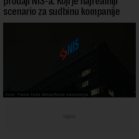
prodaji NIS-a: Koji je najrealniji
scenario za sudbinu kompanije
Foto: Paola Felix Meza/Nova ekonomija