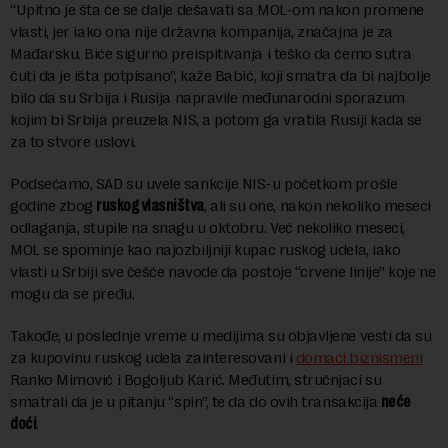
“Upitno je šta će se dalje dešavati sa MOL-om nakon promene
vlasti, jer iako ona nije državna kompanija, značajna je za
Mađarsku. Biće sigurno preispitivanja i teško da ćemo sutra
čuti da je išta potpisano”, kaže Babić, koji smatra da bi najbolje
bilo da su Srbija i Rusija napravile međunarodni sporazum
kojim bi Srbija preuzela NIS, a potom ga vratila Rusiji kada se
za to stvore uslovi.
Podsećamo, SAD su uvele sankcije NIS-u početkom prošle
godine zbog
ruskog vlasništva
, ali su one, nakon nekoliko meseci
odlaganja, stupile na snagu u oktobru. Već nekoliko meseci,
MOL se spominje kao najozbiljniji kupac ruskog udela, iako
vlasti u Srbiji sve češće navode da postoje “crvene linije” koje ne
mogu da se pređu.
Takođe, u poslednje vreme u medijima su objavljene vesti da su
za kupovinu ruskog udela zainteresovani i
domaći biznismeni
Ranko Mimović i Bogoljub Karić. Međutim, stručnjaci su
smatrali da je u pitanju “spin”, te da do ovih transakcija
neće
doći
.