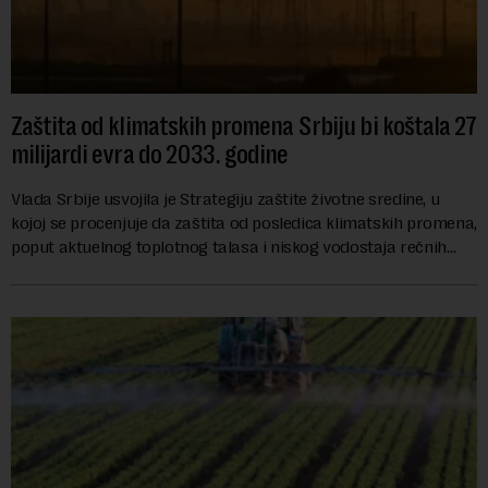
Zaštita od klimatskih promena Srbiju bi koštala 27
milijardi evra do 2033. godine
Vlada Srbije usvojila je Strategiju zaštite životne sredine, u
kojoj se procenjuje da zaštita od posledica klimatskih promena,
poput aktuelnog toplotnog talasa i niskog vodostaja rečnih
slivova, zahteva inve...