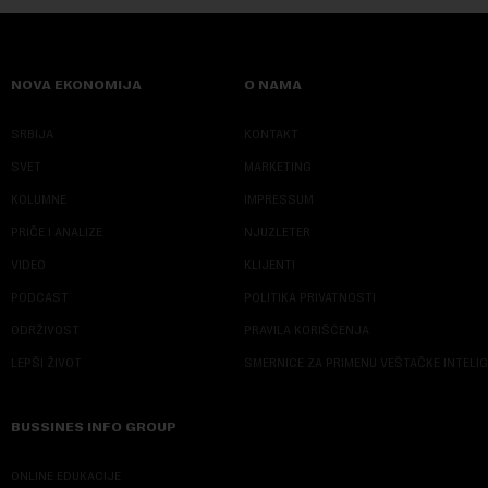
NOVA EKONOMIJA
O NAMA
SRBIJA
KONTAKT
SVET
MARKETING
KOLUMNE
IMPRESSUM
PRIČE I ANALIZE
NJUZLETER
VIDEO
KLIJENTI
PODCAST
POLITIKA PRIVATNOSTI
ODRŽIVOST
PRAVILA KORIŠĆENJA
LEPŠI ŽIVOT
SMERNICE ZA PRIMENU VEŠTAČKE INTELI
BUSSINES INFO GROUP
ONLINE EDUKACIJE