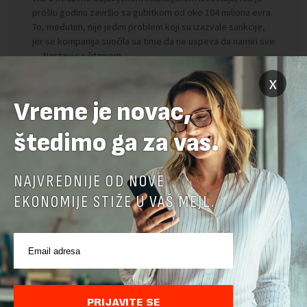
x
Vreme je novac,
štedimo ga za vas.
NAJVREDNIJE OD NOVE
Preuzimanje delova teksta je dozvoljeno, ali uz obavezno navođenje
izvora i uz postavljanje linka ka izvornom tekstu na novaekonomija.rs
EKONOMIJE STIŽE U VAŠ MEJL.
TEMA:
MILUN BABIĆ
MOL
NIS
VASKO KELIĆ
VELIMIR GAVRILOVIĆ
PRIJAVITE SE