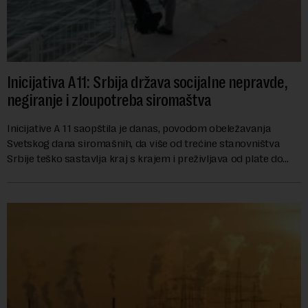
Inicijativa A11: Srbija država socijalne nepravde,
negiranje i zloupotreba siromaštva
Inicijative A 11 saopštila je danas, povodom obeležavanja
Svetskog dana siromašnih, da više od trećine stanovništva
Srbije teško sastavlja kraj s krajem i preživljava od plate do
plate.U saopštenju piše ...