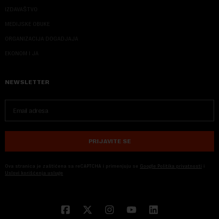
IZDAVAŠTVO
MEDIJSKE OBUKE
ORGANIZACIJA DOGADJAJA
EKONOM I JA
NEWSLETTER
PRIJAVITE SE
Ova stranica je zaštićena sa reCAPTCHA i primenjuju se
Google Politika privatnosti
i
Uslovi korišćenja usluge