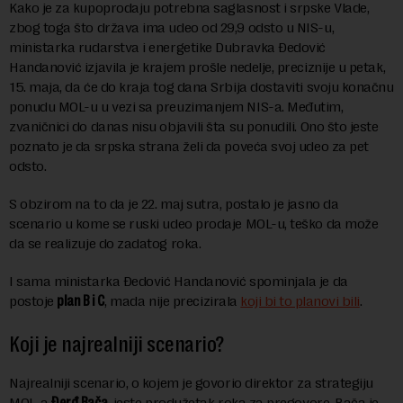
Kako je za kupoprodaju potrebna saglasnost i srpske Vlade,
zbog toga što država ima udeo od 29,9 odsto u NIS-u,
ministarka rudarstva i energetike Dubravka Đedović
Handanović izjavila je krajem prošle nedelje, preciznije u petak,
15. maja, da će do kraja tog dana Srbija dostaviti svoju konačnu
ponudu MOL-u u vezi sa preuzimanjem NIS-a. Međutim,
zvaničnici do danas nisu objavili šta su ponudili. Ono što jeste
poznato je da srpska strana želi da poveća svoj udeo za pet
odsto.
S obzirom na to da je 22. maj sutra, postalo je jasno da
scenario u kome se ruski udeo prodaje MOL-u, teško da može
da se realizuje do zadatog roka.
I sama ministarka Đedović Handanović spominjala je da
postoje
plan B i C
, mada nije precizirala
koji bi to planovi bili
.
Koji je najrealniji scenario?
Najrealniji scenario, o kojem je govorio direktor za strategiju
MOL-a
Đerđ Bača
, jeste produžetak roka za pregovore. Bača je,