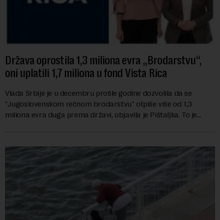
Država oprostila 1,3 miliona evra „Brodarstvu“,
oni uplatili 1,7 miliona u fond Vista Rica
Vlada Srbije je u decembru prošle godine dozvolila da se
"Jugoslovenskom rečnom brodarstvu" otpiše više od 1,3
miliona evra duga prema državi, objavila je Pištaljka. To je
učinjeno zaključkom koji do danas n...