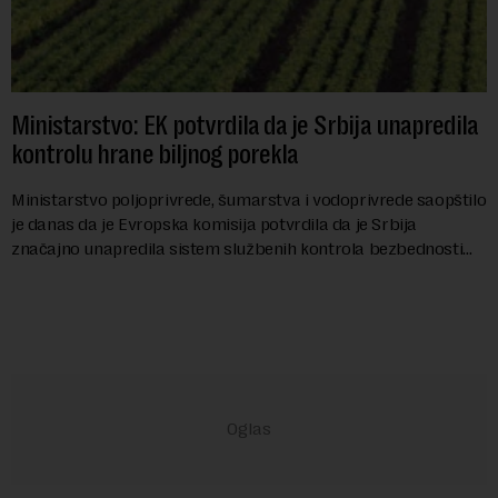
Ministarstvo: EK potvrdila da je Srbija unapredila
kontrolu hrane biljnog porekla
Ministarstvo poljoprivrede, šumarstva i vodoprivrede saopštilo
je danas da je Evropska komisija potvrdila da je Srbija
značajno unapredila sistem službenih kontrola bezbednosti
hrane biljnog porekla, te da k...