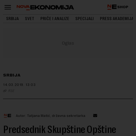
SHOP
SRBIJA
SVET
PRIČE I ANALIZE
SPECIJALI
PRESS AKADEMIJA
SRBIJA
14.03.2019.
13:03
RSE
Autor: Tatjana Matić, državna sekretarka
Predsednik Skupštine Opštine