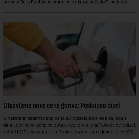
prenosi Beta.Postojeće smanjenje akciza važi do 9. avgusta
kao mera ublažavanja po...
Objavljene nove cene goriva: Poskupeo dizel
U narednih sedam dana cena evrodizela biće viša za jedan
dinar, dok cena benzina ostaje nepromenjena.Tako će evrodizel
koštati 227 dinara po litru. Cena benzina, kao i dosad, biće 202
dinara po litru. ...