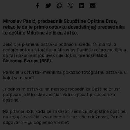
Miroslav Panić, predsednik Skupštine Opštine Brus,
rekao je da je primio ostavku dosadašnjeg predsednika
te opštine Milutina Jeličića Jutke.
Jeličić je pismenu ostavku podneo u sredu, 11. marta, a
nedugo potom istog dana Miroslav Panić je rekao medijima
da taj dokument još uvek nije dobio, prenosi
Radio
Slobodna Evropa (RSE).
Panić je u četvrtak medijima pokazao fotografiju ostavke, u
kojoj se navodi:
„Podnosim ostavku na mesto predsednika Opštine Brus“,
potpisan je Miroslav Jeličić i vidi se pečat predsednika
opštine.
Na pitanje RSE, kada će zakazati sednicu Skupštine opštine,
na kojoj će Jeličić i zvanićno biti razrešen dužnosti, Panić
odgovara – „u dogledno vreme“.