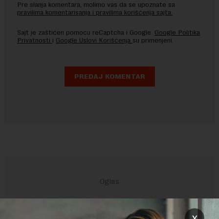
Pre slanja komentara, molimo vas da se upoznate sa
pravilima komentarisanja i pravilima korišćenja sajta.
Sajt je zaštićen pomocu reCaptcha i Google.
Google Politika
Privatnosti
i
Google Uslovi Korišćenja
su primenjeni.
x