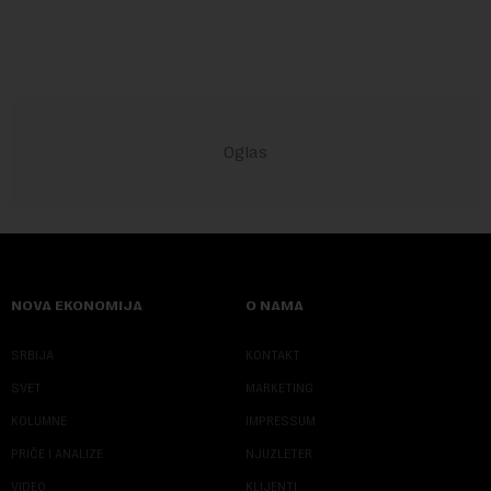
NOVA EKONOMIJA
O NAMA
SRBIJA
KONTAKT
SVET
MARKETING
KOLUMNE
IMPRESSUM
PRIČE I ANALIZE
NJUZLETER
VIDEO
KLIJENTI