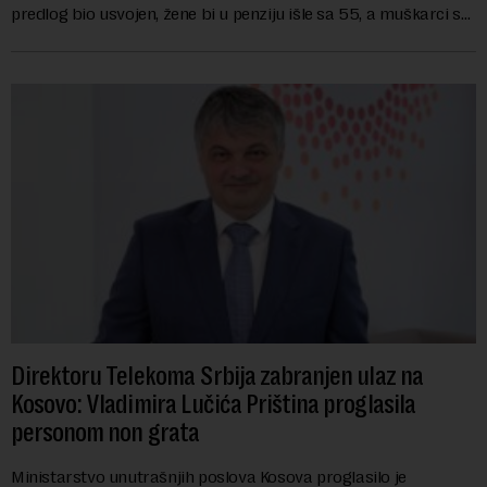
predlog bio usvojen, žene bi u penziju išle sa 55, a muškarci sa
60 godina. Iako bi se ver...
Direktoru Telekoma Srbija zabranjen ulaz na
Kosovo: Vladimira Lučića Priština proglasila
personom non grata
Ministarstvo unutrašnjih poslova Kosova proglasilo je