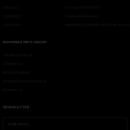
PODCAST
POLITIKA PRIVATNOSTI
ODRŽIVOST
PRAVILA KORIŠĆENJA
LEPŠI ŽIVOT
SMERNICE ZA PRIMENU VEŠTAČKE INTELI
BUSSINES INFO GROUP
ONLINE EDUKACIJE
IZDAVAŠTVO
MEDIJSKE OBUKE
ORGANIZACIJA DOGADJAJA
EKONOM I JA
NEWSLETTER