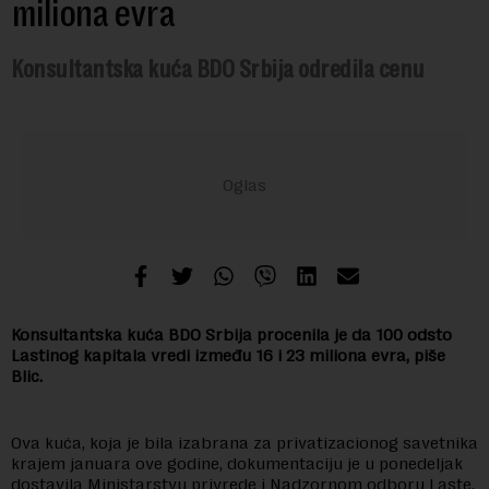
miliona evra
Konsultantska kuća BDO Srbija odredila cenu
Konsultantska kuća BDO Srbija procenila je da 100 odsto
Lastinog kapitala vredi između 16 i 23 miliona evra, piše
Blic.
Ova kuća, koja je bila izabrana za privatizacionog savetnika
krajem januara ove godine, dokumentaciju je u ponedeljak
dostavila Ministarstvu privrede i Nadzornom odboru Laste,