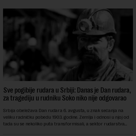
Sve pogibije rudara u Srbiji: Danas je Dan rudara,
za tragediju u rudniku Soko niko nije odgovarao
Srbija obeležava Dan rudara 6. avgusta, u znak sećanja na
veliku radničku pobedu 1903. godine. Zemlja i odnosi u njoj od
tada su se nekoliko puta transformisali, a sektor rudarstva
danas karakterišu velike r...