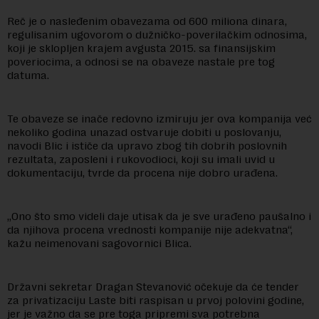
Reč je o nasleđenim obavezama od 600 miliona dinara,
regulisanim ugovorom o dužničko-poverilačkim odnosima,
koji je sklopljen krajem avgusta 2015. sa finansijskim
poveriocima, a odnosi se na obaveze nastale pre tog
datuma.
Te obaveze se inače redovno izmiruju jer ova kompanija već
nekoliko godina unazad ostvaruje dobiti u poslovanju,
navodi Blic i ističe da upravo zbog tih dobrih poslovnih
rezultata, zaposleni i rukovodioci, koji su imali uvid u
dokumentaciju, tvrde da procena nije dobro urađena.
„Ono što smo videli daje utisak da je sve urađeno paušalno i
da njihova procena vrednosti kompanije nije adekvatna“,
kažu neimenovani sagovornici Blica.
Državni sekretar Dragan Stevanović očekuje da će tender
za privatizaciju Laste biti raspisan u prvoj polovini godine,
jer je važno da se pre toga pripremi sva potrebna