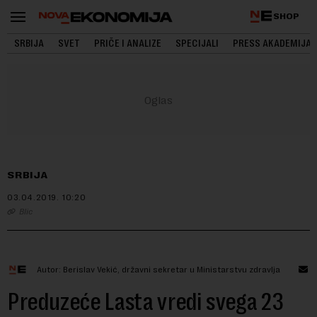
SHOP
SRBIJA
SVET
PRIČE I ANALIZE
SPECIJALI
PRESS AKADEMIJA
SRBIJA
03.04.2019.
10:20
Blic
Autor: Berislav Vekić, državni sekretar u Ministarstvu zdravlja
Preduzeće Lasta vredi svega 23