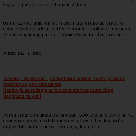
koji će u petak razmotriti njene detalje.
Osim razmatranja, oni ne mogu ništa drugo da urade jer
cenu državnog udela, koji će se prodati, i rokove za prodaju
77 posto njihovog paketa, definiše Ministarstvo privrede.
PROČITAJTE JOŠ:
Direktor, rukovodioci i predsednici sindikata ‘Laste’ spiskali u
restoranu 5,9 miliona dinara
Nastavlja se rušenje autobuske stanice Lasta zbog
Beograda na vodi
Pored vrednosti ukupnog kapitala, BDO Srbija je utvrdila, na
osnovu dostavljene dokumentacije, i model po kojem će
dugovi biti namirani kroz prodaju, dodaje list.