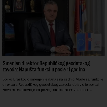
Smenjen direktor Republičkog geodetskog
zavoda: Napušta funkciju posle 11 godina
Borko Drašković smenjen je danas na sednici Vlade sa funkcije
direktora Republičkog geodetskog zavoda, objavio je portal
Nova.rs.Drašković je na poziciji direktora RGZ-a bio 11
godina.Kako piše Nova....