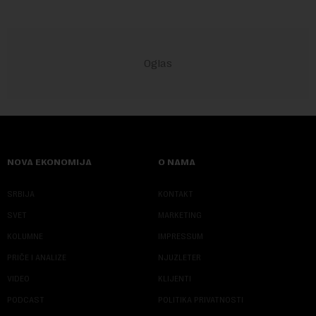
NOVA EKONOMIJA
O NAMA
SRBIJA
KONTAKT
SVET
MARKETING
KOLUMNE
IMPRESSUM
PRIČE I ANALIZE
NJUZLETER
VIDEO
KLIJENTI
PODCAST
POLITIKA PRIVATNOSTI