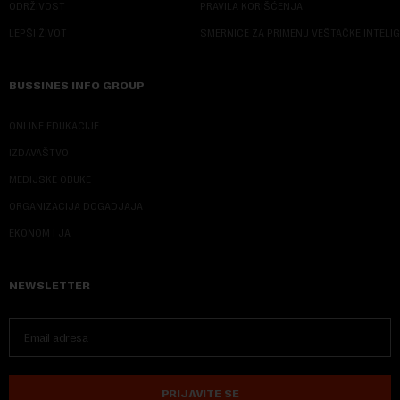
ODRŽIVOST
PRAVILA KORIŠĆENJA
LEPŠI ŽIVOT
SMERNICE ZA PRIMENU VEŠTAČKE INTELI
BUSSINES INFO GROUP
ONLINE EDUKACIJE
IZDAVAŠTVO
MEDIJSKE OBUKE
ORGANIZACIJA DOGADJAJA
EKONOM I JA
NEWSLETTER
PRIJAVITE SE