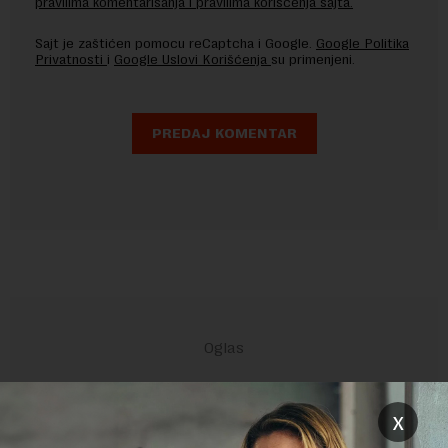
pravilima komentarisanja i pravilima korišćenja sajta.
Sajt je zaštićen pomocu reCaptcha i Google.
Google Politika
Privatnosti
i
Google Uslovi Korišćenja
su primenjeni.
x
POVEZANI SADRŽAJI