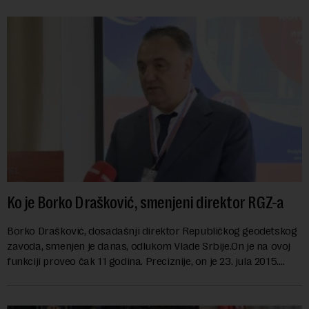
Ko je Borko Drašković, smenjeni direktor RGZ-a
Borko Drašković, dosadašnji direktor Republičkog geodetskog
zavoda, smenjen je danas, odlukom Vlade Srbije.On je na ovoj
funkciji proveo čak 11 godina. Preciznije, on je 23. jula 2015.
izabran za v.d. di...