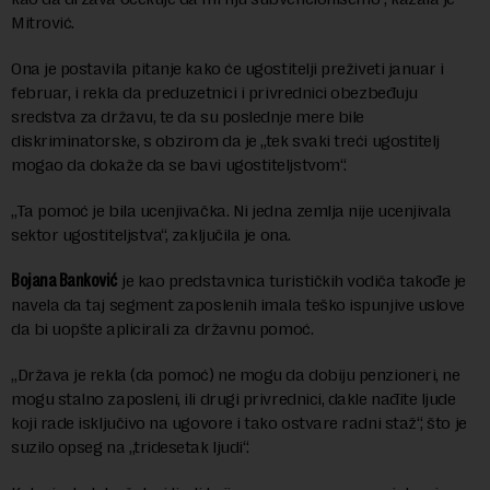
Mitrović.
Ona je postavila pitanje kako će ugostitelji preživeti januar i
februar, i rekla da preduzetnici i privrednici obezbeđuju
sredstva za državu, te da su poslednje mere bile
diskriminatorske, s obzirom da je „tek svaki treći ugostitelj
mogao da dokaže da se bavi ugostiteljstvom“.
„Ta pomoć je bila ucenjivačka. Ni jedna zemlja nije ucenjivala
sektor ugostiteljstva“, zaključila je ona.
Bojana Banković
je kao predstavnica turističkih vodiča takođe je
navela da taj segment zaposlenih imala teško ispunjive uslove
da bi uopšte aplicirali za državnu pomoć.
„Država je rekla (da pomoć) ne mogu da dobiju penzioneri, ne
mogu stalno zaposleni, ili drugi privrednici, dakle nađite ljude
koji rade isključivo na ugovore i tako ostvare radni staž“, što je
suzilo opseg na „tridesetak ljudi“.