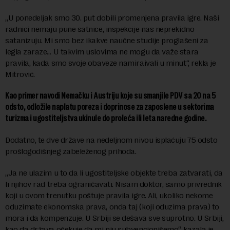
„U ponedeljak smo 30. put dobili promenjena pravila igre. Naši
radnici nemaju pune satnice, inspekcije nas neprekidno
satanizuju. Mi smo bez ikakve naučne studije proglašeni za
legla zaraze… U takvim uslovima ne mogu da važe stara
pravila, kada smo svoje obaveze namiraivali u minut“, rekla je
Mitrović.
Kao primer navodi Nemačku i Austriju koje su smanjile PDV sa 20 na 5
odsto, odložile naplatu poreza i doprinose za zaposlene u sektorima
turizma i ugostiteljstva ukinule do proleća ili leta naredne godine.
Dodatno, te dve države na nedeljnom nivou isplaćuju 75 odsto
prošlogodišnjeg zabeleženog prihoda.
„Ja ne ulazim u to da li ugostiteljske objekte treba zatvarati, da
li njihov rad treba ograničavati. Nisam doktor, samo privrednik
koji u ovom trenutku poštuje pravila igre. Ali, ukoliko nekome
oduzimate ekonomska prava, onda taj (koji oduzima prava) to
mora i da kompenzuje. U Srbiji se dešava sve suprotno. U Srbiji,
kao da država očekuje da mi nju subvencionišemo“, kazala je