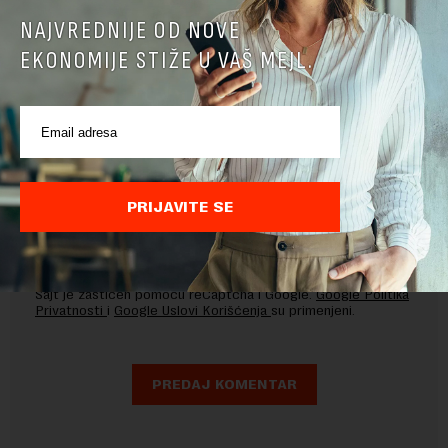
NAJVREDNIJE OD NOVE
EKONOMIJE STIŽE U VAŠ MEJL.
PRIJAVITE SE
Pre slanja komentara, molimo vas da se upoznate sa
pravilima komentarisanja i pravilima korišćenja sajta.
Sajt je zaštićen pomocu reCaptcha i Google.
Google Politika
Privatnosti
i
Google Uslovi Korišćenja
su primenjeni.