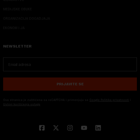
MEDIJSKE OBUKE
ORGANIZACIJA DOGADJAJA
EKONOM I JA
NEWSLETTER
PRIJAVITE SE
Ova stranica je zaštićena sa reCAPTCHA i primenjuju se
Google Politika privatnosti
i
Uslovi korišćenja usluge