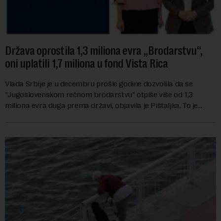
Država oprostila 1,3 miliona evra „Brodarstvu“,
oni uplatili 1,7 miliona u fond Vista Rica
Vlada Srbije je u decembru prošle godine dozvolila da se
"Jugoslovenskom rečnom brodarstvu" otpiše više od 1,3
miliona evra duga prema državi, objavila je Pištaljka. To je
učinjeno zaključkom koji do danas n...