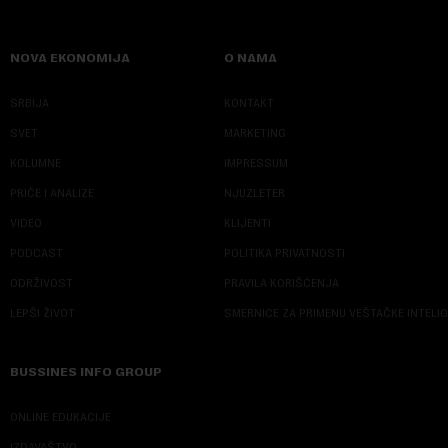
NOVA EKONOMIJA
O NAMA
SRBIJA
KONTAKT
SVET
MARKETING
KOLUMNE
IMPRESSUM
PRIČE I ANALIZE
NJUZLETER
VIDEO
KLIJENTI
PODCAST
POLITIKA PRIVATNOSTI
ODRŽIVOST
PRAVILA KORIŠĆENJA
LEPŠI ŽIVOT
SMERNICE ZA PRIMENU VEŠTAČKE INTELI
BUSSINES INFO GROUP
ONLINE EDUKACIJE
IZDAVAŠTVO