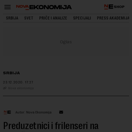
SHOP
SRBIJA
SVET
PRIČE I ANALIZE
SPECIJALI
PRESS AKADEMIJA
SRBIJA
23.12.2020.
17:27
Nova ekonomija
Autor: Nova Ekonomija
Preduzetnici i frilenseri na