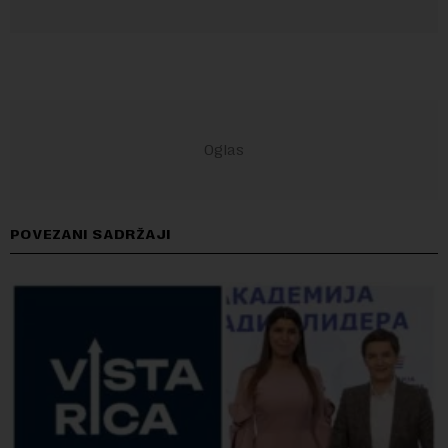
POVEZANI SADRŽAJI