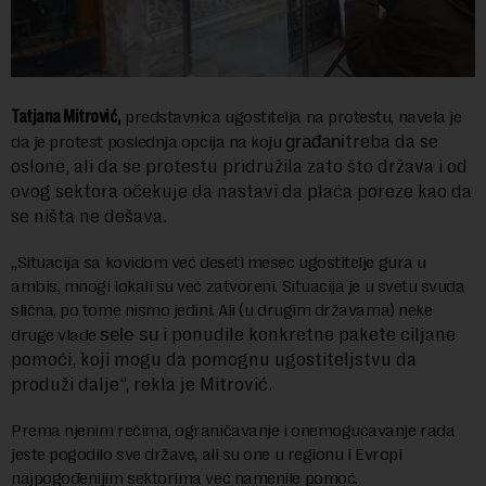
Tatjana Mitrović,
predstavnica ugostitelja na protestu, navela je
treba da se
da je protest poslednja opcija na koju
građani
oslone, ali da se protestu pridružila zato što država i od
ovog sektora očekuje da nastavi da plaća poreze kao da
se ništa ne dešava.
„Situacija sa kovidom već deseti mesec ugostitelje gura u
ambis, mnogi lokali su već zatvoreni. Situacija je u svetu svuda
slična, po tome nismo jedini. Ali (u drugim državama) neke
i ponudile konkretne pakete ciljane
druge vlade
sele
su
pomoći, koji mogu da pomognu ugostiteljstvu da
produži dalje“, rekla je Mitrović.
Prema njenim rečima, ograničavanje i onemogućavanje rada
jeste pogodilo sve države, ali su one u regionu i Evropi
najpogođenijim sektorima već namenile pomoć.