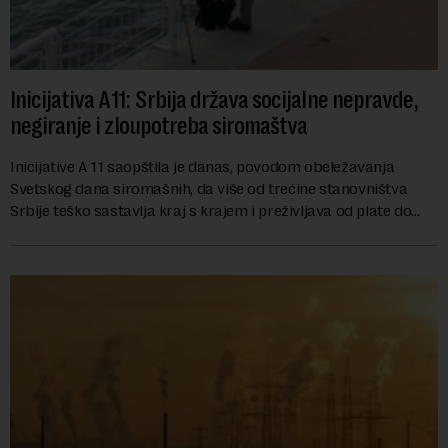
Inicijativa A11: Srbija država socijalne nepravde,
negiranje i zloupotreba siromaštva
Inicijative A 11 saopštila je danas, povodom obeležavanja
Svetskog dana siromašnih, da više od trećine stanovništva
Srbije teško sastavlja kraj s krajem i preživljava od plate do
plate.U saopštenju piše ...