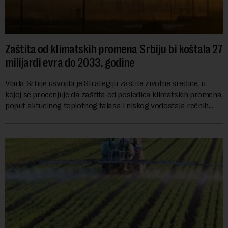
Zaštita od klimatskih promena Srbiju bi koštala 27
milijardi evra do 2033. godine
Vlada Srbije usvojila je Strategiju zaštite životne sredine, u
kojoj se procenjuje da zaštita od posledica klimatskih promena,
poput aktuelnog toplotnog talasa i niskog vodostaja rečnih
slivova, zahteva inve...