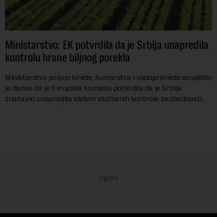
Ministarstvo: EK potvrdila da je Srbija unapredila
kontrolu hrane biljnog porekla
Ministarstvo poljoprivrede, šumarstva i vodoprivrede saopštilo
je danas da je Evropska komisija potvrdila da je Srbija
značajno unapredila sistem službenih kontrola bezbednosti
hrane biljnog porekla, te da k...