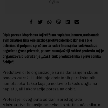
Otpis poreza i doprinosa koji stižu na naplatu u januaru, nadoknada
svim delatnostima koje su zbog protivepidemioloških mera bile
delimično ili potpuno sprečene da rade i finansijska nadoknada za
pogođene grane privrede, ponovo su najvažniji zahtevi protesta koji je
organizovalo udruženje „Zaštitnik preduzetnika i privrednika
Srbije“.
Predstavnici te organizacije su na današnjem skupu
ponovo zatražili i ukidanje dodatanih parafiskalnih
nameta, eko-takse koja je nedavno takođe stigla na
naplatu, ali i akontacije poreza na dobit.
Protest je i ovog puta održan ispred zgrade
Ministarstva finansija, sa nekoliko stotina učesnika, a