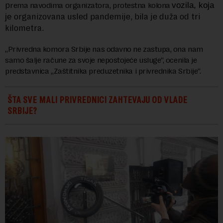
p
rema navodima organizatora, protestna kolona
vozila, koja
organizovana usled pandemije, bila je duža od tri
je
kilometra.
„Privredna komora Srbije nas odavno ne zastupa, ona nam
samo šalje račune za svoje nepostojeće usluge“, ocenila je
predstavnica „Zaštitnika preduzetnika i privrednika Srbije“.
ŠTA SVE MALI PRIVREDNICI ZAHTEVAJU OD VLADE
SRBIJE?