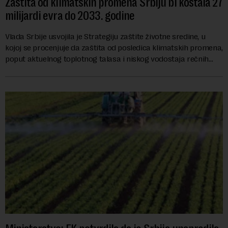
Zaštita od klimatskih promena Srbiju bi koštala 27
milijardi evra do 2033. godine
Vlada Srbije usvojila je Strategiju zaštite životne sredine, u
kojoj se procenjuje da zaštita od posledica klimatskih promena,
poput aktuelnog toplotnog talasa i niskog vodostaja rečnih
slivova, zahteva inve...