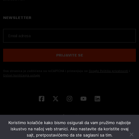
NEWSLETTER
PRIJAVITE SE
Ova stranica je zaštićena sa reCAPTCHA i primenjuju se
Google Politika privatnosti
i
Uslovi korišćenja usluge
Koristimo kolačiće kako bismo osigurali da vam pružimo najbolje
iskustvo na našoj veb stranici. Ako nastavite da koristite ovaj
sajt, pretpostavićemo da ste saglasni sa tim.