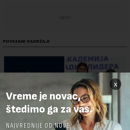
POVEZANI SADRŽAJI
x
Vreme je novac,
štedimo ga za vas.
NAJVREDNIJE OD NOVE