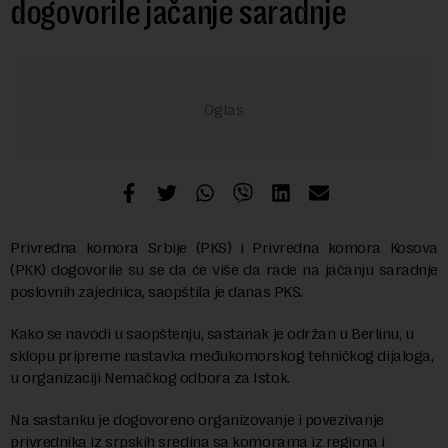
dogovorile jačanje saradnje
Privredna komora Srbije (PKS) i Privredna komora Kosova
(PKK) dogovorile su se da će više da rade na jačanju saradnje
poslovnih zajednica, saopštila je danas PKS.
Kako se navodi u saopštenju, sastanak je održan u Berlinu, u
sklopu pripreme nastavka međukomorskog tehničkog dijaloga,
u organizaciji Nemačkog odbora za Istok.
Na sastanku je dogovoreno organizovanje i povezivanje
privrednika iz srpskih sredina sa komorama iz regiona i