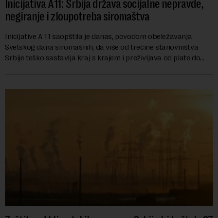
Inicijativa A11: Srbija država socijalne nepravde,
negiranje i zloupotreba siromaštva
Inicijative A 11 saopštila je danas, povodom obeležavanja
Svetskog dana siromašnih, da više od trećine stanovništva
Srbije teško sastavlja kraj s krajem i preživljava od plate do
plate.U saopštenju piše ...