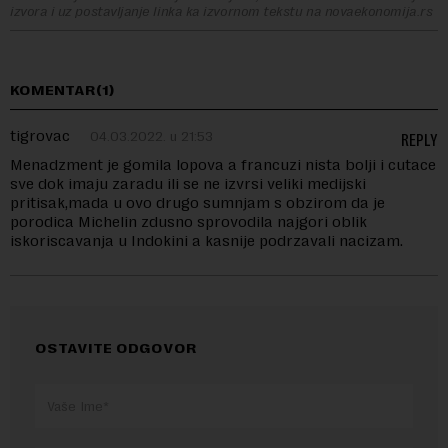
izvora i uz postavljanje linka ka izvornom tekstu na novaekonomija.rs
KOMENTAR(1)
tigrovac
04.03.2022. u 21:53
REPLY
Menadzment je gomila lopova a francuzi nista bolji i cutace
sve dok imaju zaradu ili se ne izvrsi veliki medijski
pritisak,mada u ovo drugo sumnjam s obzirom da je
porodica Michelin zdusno sprovodila najgori oblik
iskoriscavanja u Indokini a kasnije podrzavali nacizam.
OSTAVITE ODGOVOR