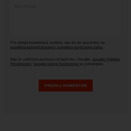
Pre slanja komentara, molimo vas da se upoznate sa
pravilima komentarisanja i pravilima korišćenja sajta.
Sajt je zaštićen pomocu reCaptcha i Google.
Google Politika
Privatnosti
i
Google Uslovi Korišćenja
su primenjeni.