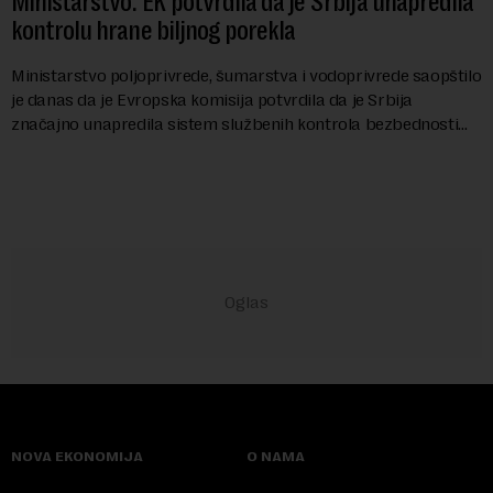
Ministarstvo: EK potvrdila da je Srbija unapredila
kontrolu hrane biljnog porekla
Ministarstvo poljoprivrede, šumarstva i vodoprivrede saopštilo
je danas da je Evropska komisija potvrdila da je Srbija
značajno unapredila sistem službenih kontrola bezbednosti
hrane biljnog porekla, te da k...
NOVA EKONOMIJA
O NAMA