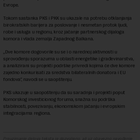
Evrope.
Tokom sastanka PKS i PKK su ukazale na potrebu otklanjanja
birokratskih barijera za poslovanje i nesmetan protok ljudi,
robe i usluga u regionu, kroz jačanje partnerskog dijaloga
komora i vlada zemalja Zapadnog Balkana.
„Dve komore dogovorile su se i o narednoj aktivnosti u
sprovođenju sporazuma u oblasti energetike i građevinarstva,
a analizirani su projekti podrške privredi kojima će dve komore
zajedno konkurisati za sredstva bilateralnih donatora i EU
fondova“, navodi se u saopštenju.
PKS ukazuje u saopoštenju da su saradnja i projekti poput
Komorskog investicionog foruma, snažna su podrška
stabilnosti, povezivanju, ekonomskom jačanju i evropskim
integracijama regiona.
Preuzimanje delova teksta je dozvoljeno, ali uz obavezno navođenje