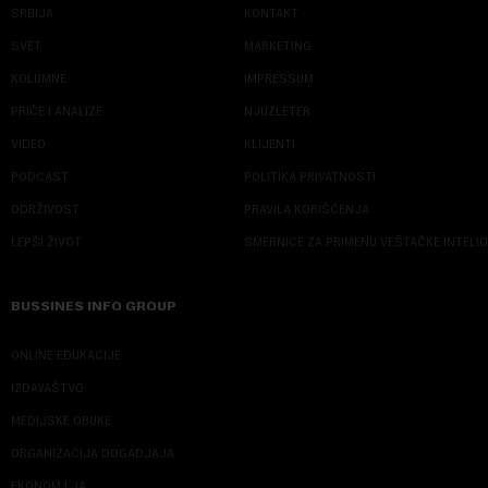
SRBIJA
KONTAKT
SVET
MARKETING
KOLUMNE
IMPRESSUM
PRIČE I ANALIZE
NJUZLETER
VIDEO
KLIJENTI
PODCAST
POLITIKA PRIVATNOSTI
ODRŽIVOST
PRAVILA KORIŠĆENJA
LEPŠI ŽIVOT
SMERNICE ZA PRIMENU VEŠTAČKE INTELI
BUSSINES INFO GROUP
ONLINE EDUKACIJE
IZDAVAŠTVO
MEDIJSKE OBUKE
ORGANIZACIJA DOGADJAJA
EKONOM I JA