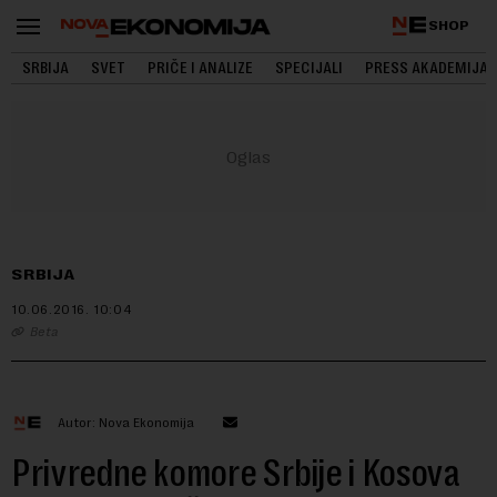
SHOP
SRBIJA
SVET
PRIČE I ANALIZE
SPECIJALI
PRESS AKADEMIJA
SRBIJA
10.06.2016.
10:04
Beta
Autor: Nova Ekonomija
Privredne komore Srbije i Kosova