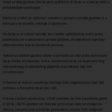
maja prošle godine bilo je pod zaštitom države, a u julu je ušlo u
predstečajni postupak.
Stečaj je u IMK 14. oktobar uveden u januaru prošle godine, a u
februaru je doneto rešenje o bankrotu.
Od tada je prodaja fabrike kao celine oglašavana četiri puta,
poslednji put u decembru prošle godine, ali nijednom nije bilo
interesenata koji bi dostavili ponudu.
Tokom proteklih godinu dana u javnosti se više puta pominjalo
da je češka kompanija Tatra zainteresovana za kupovinu tog
nekadašnjeg kruševačkog giganta koji nikada nije bio
privatizovan.
U fabrici je nakon uvođenja stečaja bilo angažovano oko 160
radnika, a trenutno ih je oko 130.
Prema ranijim podacima, 1.558 radnika na ime zaostalih plata
iz 2014. i 2015. godine od fabrike potražuje više od milijardu
dinara, ukupna potraživanja poverilaca iznose 13,6 milijardi