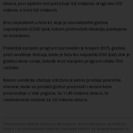
dinara, prvi isplatni red potražuje 3,8 milijardi, drugi oko 210
miliona, a treći 9,6 milijardi.
Broj zaposlenih u fabrici, koja je osamdesetih godina
zapošljavala 8.500 ljudi, tokom prethodnih decenija postepeno
se smanjivao.
Poslednji socijalni program sproveden je krajem 2015. godine,
pred uvođenje stečaja, kada je fabriku napustilo 690 ljudi, dok je
godinu dana ranije, takođe kroz socijalni program otišlo 750
radnika.
Nakon uvođenja stečaja održana je jedna prodaja pokretne
imovine, kada su prodati gotovi proizvodi i nezavršena
proizvodnja u više pogona, za 11,46 miliona dinara, te
rashodovane mašine za 1,8 miliona dinara.
Preuzimanje delova teksta je dozvoljeno, ali uz obavezno navođenje
izvora i uz postavljanje linka ka izvornom tekstu na novaekonomija.rs