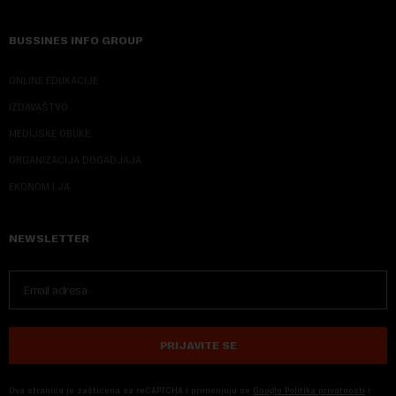
BUSSINES INFO GROUP
ONLINE EDUKACIJE
IZDAVAŠTVO
MEDIJSKE OBUKE
ORGANIZACIJA DOGADJAJA
EKONOM I JA
NEWSLETTER
PRIJAVITE SE
Ova stranica je zaštićena sa reCAPTCHA i primenjuju se
Google Politika privatnosti
i