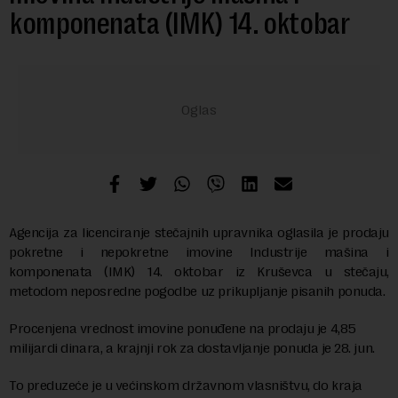
komponenata (IMK) 14. oktobar
Agencija za licenciranje stečajnih upravnika oglasila je prodaju
pokretne i nepokretne imovine Industrije mašina i
komponenata (IMK) 14. oktobar iz Kruševca u stečaju,
metodom neposredne pogodbe uz prikupljanje pisanih ponuda.
Procenjena vrednost imovine ponuđene na prodaju je 4,85
milijardi dinara, a krajnji rok za dostavljanje ponuda je 28. jun.
To preduzeće je u većinskom državnom vlasništvu, do kraja