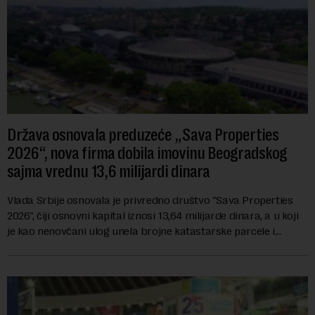
Država osnovala preduzeće „Sava Properties
2026“, nova firma dobila imovinu Beogradskog
sajma vrednu 13,6 milijardi dinara
Vlada Srbije osnovala je privredno društvo "Sava Properties
2026", čiji osnovni kapital iznosi 13,64 milijarde dinara, a u koji
je kao nenovčani ulog unela brojne katastarske parcele i
objekte u okviru kompl...