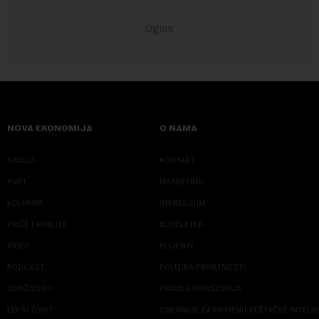
NOVA EKONOMIJA
O NAMA
SRBIJA
KONTAKT
SVET
MARKETING
KOLUMNE
IMPRESSUM
PRIČE I ANALIZE
NJUZLETER
VIDEO
KLIJENTI
PODCAST
POLITIKA PRIVATNOSTI
ODRŽIVOST
PRAVILA KORIŠĆENJA
LEPŠI ŽIVOT
SMERNICE ZA PRIMENU VEŠTAČKE INTELI