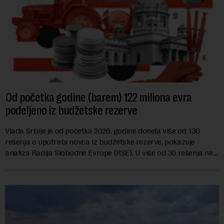
Od početka godine (barem) 122 miliona evra
podeljeno iz budžetske rezerve
Vlada Srbije je od početka 2026. godine donela više od 130
rešenja o upotrebi novca iz budžetske rezerve, pokazuje
analiza Radija Slobodne Evrope (RSE). U više od 30 rešenja ne
navodi se tačan iznos koji će ...