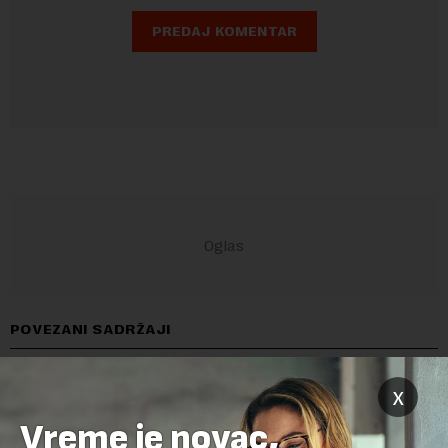
POVEZANI SADRŽAJI
x
Vreme je novac,