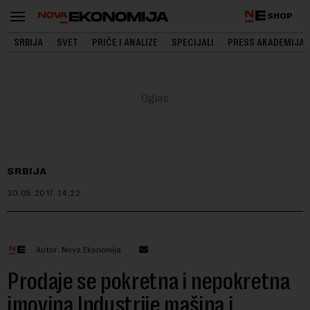
SHOP
SRBIJA
SVET
PRIČE I ANALIZE
SPECIJALI
PRESS AKADEMIJA
SRBIJA
30.05.2017.
14:22
Autor: Nova Ekonomija
Prodaje se pokretna i nepokretna
imovina Industrije mašina i