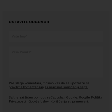
OSTAVITE ODGOVOR
Pre slanja komentara, molimo vas da se upoznate sa
pravilima komentarisanja i pravilima korišćenja sajta.
Sajt je zaštićen pomocu reCaptcha i Google.
Google Politika
Privatnosti
i
Google Uslovi Korišćenja
su primenjeni.