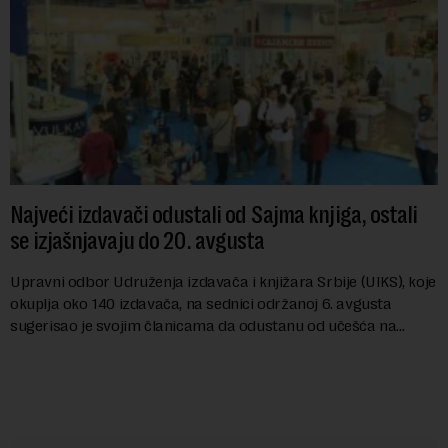
Najveći izdavači odustali od Sajma knjiga, ostali
se izjašnjavaju do 20. avgusta
Upravni odbor Udruženja izdavača i knjižara Srbije (UIKS), koje
okuplja oko 140 izdavača, na sednici održanoj 6. avgusta
sugerisao je svojim članicama da odustanu od učešća na
predstojećem Sajmu knjiga. Vrem...