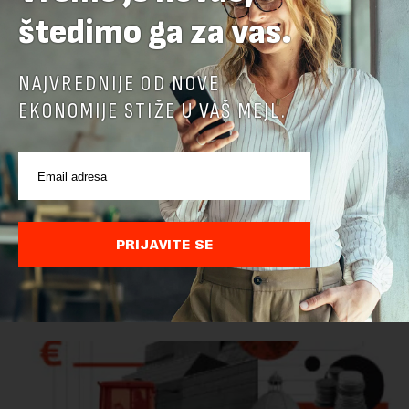
štedimo ga za vas.
NAJVREDNIJE OD NOVE
EKONOMIJE STIŽE U VAŠ MEJL.
Ministarstvo: EK potvrdila da je Srbija unapredila
kontrolu hrane biljnog porekla
Ministarstvo poljoprivrede, šumarstva i vodoprivrede saopštilo
PRIJAVITE SE
je danas da je Evropska komisija potvrdila da je Srbija
značajno unapredila sistem službenih kontrola bezbednosti
hrane biljnog porekla, te da k...