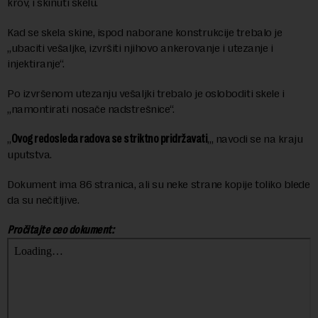
krov, i skinuti skelu.
Kad se skela skine, ispod naborane konstrukcije trebalo je
„ubaciti vešaljke, izvršiti njihovo ankerovanje i utezanje i
injektiranje“.
Po izvršenom utezanju vešaljki trebalo je osloboditi skele i
„namontirati nosače nadstrešnice“.
„
Ovog redosleda radova se striktno pridržavati
„, navodi se na kraju
uputstva.
Dokument ima 86 stranica, ali su neke strane kopije toliko blede
da su nečitljive.
Pročitajte ceo dokument: