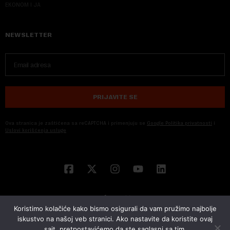
EKONOM I JA
NEWSLETTER
PRIJAVITE SE
Ova stranica je zaštićena sa reCAPTCHA i primenjuju se
Google Politika privatnosti
i
Uslovi korišćenja usluge
Koristimo kolačiće kako bismo osigurali da vam pružimo najbolje
iskustvo na našoj veb stranici. Ako nastavite da koristite ovaj
sajt, pretpostavićemo da ste saglasni sa tim.