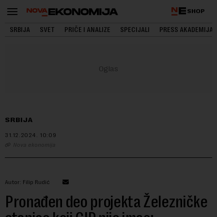
SHOP
SRBIJA
SVET
PRIČE I ANALIZE
SPECIJALI
PRESS AKADEMIJA
SRBIJA
31.12.2024.
10:09
Nova ekonomija
Autor: Filip Rudić
Pronađen deo projekta Železničke