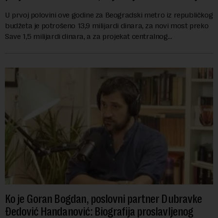
U prvoj polovini ove godine za Beogradski metro iz republičkog
budžeta je potrošeno 13,9 milijardi dinara, za novi most preko
Save 1,5 milijardi dinara, a za projekat centralnog
kanalizacionog sistema u Beog...
Ko je Goran Bogdan, poslovni partner Dubravke
Đedović Handanović: Biografija proslavljenog