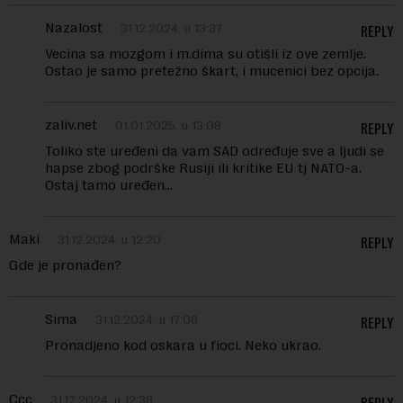
Nazalost
31.12.2024. u 13:37
REPLY
Vecina sa mozgom i m.dima su otišli iz ove zemlje.
Ostao je samo pretežno škart, i mucenici bez opcija.
zaliv.net
01.01.2025. u 13:08
REPLY
Toliko ste uređeni da vam SAD određuje sve a ljudi se
hapse zbog podrške Rusiji ili kritike EU tj NATO-a.
Ostaj tamo uređen…
Maki
31.12.2024. u 12:20
REPLY
Gde je pronađen?
Sima
31.12.2024. u 17:08
REPLY
Pronadjeno kod oskara u fioci. Neko ukrao.
Ccc
31.12.2024. u 12:38