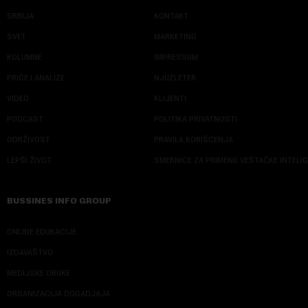
SRBIJA
KONTAKT
SVET
MARKETING
KOLUMNE
IMPRESSUM
PRIČE I ANALIZE
NJUZLETER
VIDEO
KLIJENTI
PODCAST
POLITIKA PRIVATNOSTI
ODRŽIVOST
PRAVILA KORIŠĆENJA
LEPŠI ŽIVOT
SMERNICE ZA PRIMENU VEŠTAČKE INTELI
BUSSINES INFO GROUP
ONLINE EDUKACIJE
IZDAVAŠTVO
MEDIJSKE OBUKE
ORGANIZACIJA DOGADJAJA