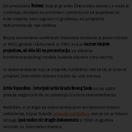
Od preduzeća
Neimar
, koje je gradilo Železničku stanicu a sada je
u stečaju, dobijeni su predmeri i predračuni za pojedinačna
krila objekta, kao i ugovori o građenju, ali projektna
dokumentacija nije nađena.
Muzej savremene umetnosti Vojvodine dostavio je jedan članak
iz 1963. godine i dokument iz 1962. koji je
nazvan idejnim
projektom, ali više liči na prezentaciju
, sa slikama
trodimenzionalnog modela buduće stanice i dva nacrta.
Iz dokumentacije koju je objavilo tužilaštvo vidi se da je izvorni
projekat Železničke stanice tražen na više adresa.
Arhiv Vojvodine
i
Istorijski arhiv Grada Novog Sada
su na upite
policije odgovorili da ne poseduju traženu dokumentaciju.
Međutim, iz priloga sa dokumentacijom korišćenom tokom
veštačenja, koji je takođe
objavilo tužilaštvo
, vidi se da je tokom
istrage
ipak nađen niz drugih dokumenata
iz 1960-ih godina
vezanih za Železničku stanicu.