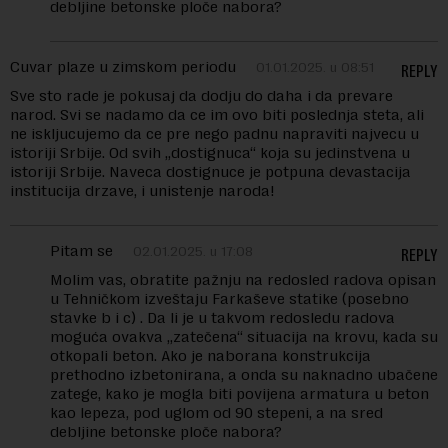
debljine betonske ploče nabora?
Cuvar plaze u zimskom periodu
01.01.2025. u 08:51
REPLY
Sve sto rade je pokusaj da dodju do daha i da prevare
narod. Svi se nadamo da ce im ovo biti poslednja steta, ali
ne iskljucujemo da ce pre nego padnu napraviti najvecu u
istoriji Srbije. Od svih „dostignuca“ koja su jedinstvena u
istoriji Srbije. Naveca dostignuce je potpuna devastacija
institucija drzave, i unistenje naroda!
Pitam se
02.01.2025. u 17:08
REPLY
Molim vas, obratite pažnju na redosled radova opisan
u Tehničkom izveštaju Farkaševe statike (posebno
stavke b i c) . Da li je u takvom redosledu radova
moguća ovakva „zatečena“ situacija na krovu, kada su
otkopali beton. Ako je naborana konstrukcija
prethodno izbetonirana, a onda su naknadno ubačene
zatege, kako je mogla biti povijena armatura u beton
kao lepeza, pod uglom od 90 stepeni, a na sred
debljine betonske ploče nabora?