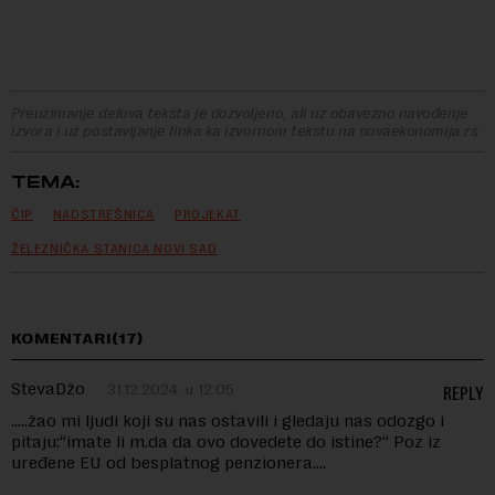
Preuzimanje delova teksta je dozvoljeno, ali uz obavezno navođenje
izvora i uz postavljanje linka ka izvornom tekstu na novaekonomija.rs
TEMA:
ČIP
NADSTREŠNICA
PROJEKAT
ŽELEZNIČKA STANICA NOVI SAD
KOMENTARI(17)
StevaDžo
31.12.2024. u 12:05
REPLY
…..žao mi ljudi koji su nas ostavili i gledaju nas odozgo i
pitaju:“imate li m.da da ovo dovedete do istine?“ Poz iz
uređene EU od besplatnog penzionera….