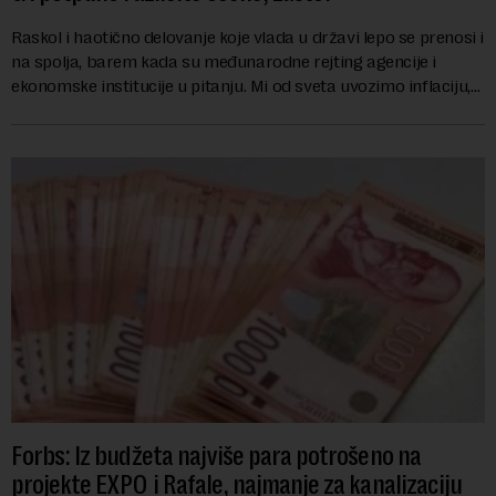
Raskol i haotično delovanje koje vlada u državi lepo se prenosi i
na spolja, barem kada su međunarodne rejting agencije i
ekonomske institucije u pitanju. Mi od sveta uvozimo inflaciju,
robu lošijeg kvalitet...
Forbs: Iz budžeta najviše para potrošeno na
projekte EXPO i Rafale, najmanje za kanalizaciju