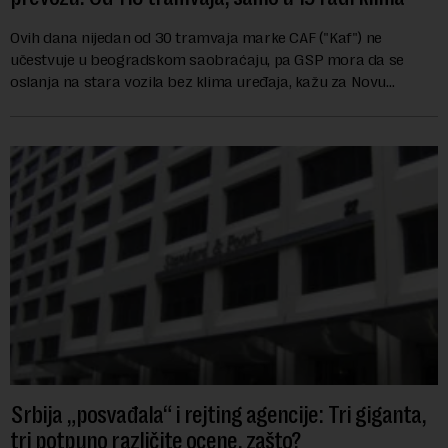
Ovih dana nijedan od 30 tramvaja marke CAF ("Kaf") ne
učestvuje u beogradskom saobraćaju, pa GSP mora da se
oslanja na stara vozila bez klima uređaja, kažu za Novu
ekonomiju iz Sindikata Centar – GSP i Centr...
Srbija „posvađala“ i rejting agencije: Tri giganta,
tri potpuno različite ocene, zašto?