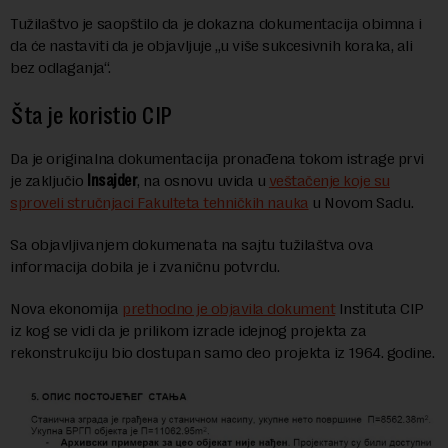
Tužilaštvo je saopštilo da je dokazna dokumentacija obimna i
da će nastaviti da je objavljuje „u više sukcesivnih koraka, ali
bez odlaganja“.
Šta je koristio CIP
Da je originalna dokumentacija pronađena tokom istrage prvi
je zaključio
Insajder
, na osnovu uvida u
veštačenje koje su
sproveli stručnjaci Fakulteta tehničkih nauka
u Novom Sadu.
Sa objavljivanjem dokumenata na sajtu tužilaštva ova
informacija dobila je i zvaničnu potvrdu.
Nova ekonomija
prethodno je objavila dokument
Instituta CIP
iz kog se vidi da je prilikom izrade idejnog projekta za
rekonstrukciju bio dostupan samo deo projekta iz 1964. godine.