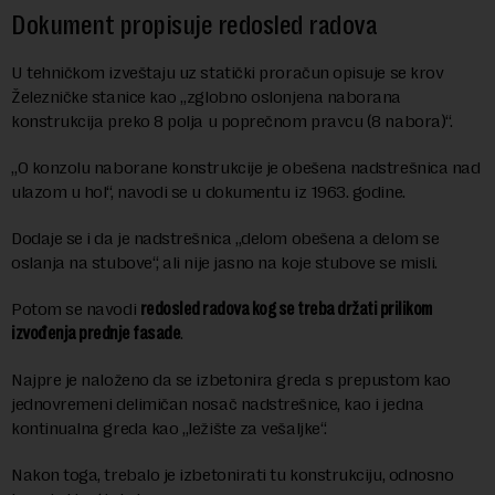
Dokument propisuje redosled radova
U tehničkom izveštaju uz statički proračun opisuje se krov
Železničke stanice kao „zglobno oslonjena naborana
konstrukcija preko 8 polja u poprečnom pravcu (8 nabora)“.
„O konzolu naborane konstrukcije je obešena nadstrešnica nad
ulazom u hol“, navodi se u dokumentu iz 1963. godine.
Dodaje se i da je nadstrešnica „delom obešena a delom se
oslanja na stubove“, ali nije jasno na koje stubove se misli.
Potom se navodi
redosled radova kog se treba držati prilikom
izvođenja prednje fasade
.
Najpre je naloženo da se izbetonira greda s prepustom kao
jednovremeni delimičan nosač nadstrešnice, kao i jedna
kontinualna greda kao „ležište za vešaljke“.
Nakon toga, trebalo je izbetonirati tu konstrukciju, odnosno