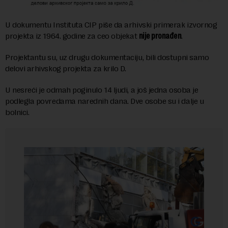
U dokumentu Instituta CIP piše da arhivski primerak izvornog
projekta iz 1964. godine za ceo objekat
nije pronađen
.
Projektantu su, uz drugu dokumentaciju, bili dostupni samo
delovi arhivskog projekta za krilo D.
U nesreći je odmah poginulo 14 ljudi, a još jedna osoba je
podlegla povredama narednih dana. Dve osobe su i dalje u
bolnici.