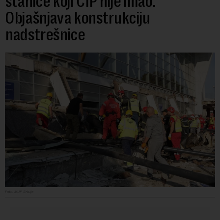
stanice koji CIP nije imao:
Objašnjava konstrukciju
nadstrešnice
Foto: MUP Srbije