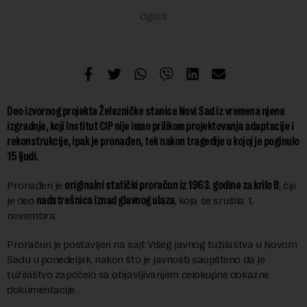
Deo izvornog projekta Železničke stanice Novi Sad iz vremena njene
izgradnje, koji Institut CIP nije imao prilikom projektovanja adaptacije i
rekonstrukcije, ipak je pronađen, tek nakon tragedije u kojoj je poginulo
15 ljudi.
Pronađen je
originalni statički proračun iz 1963. godine za krilo B
, čiji
je deo
nadstrešnica iznad glavnog ulaza
, koja se srušila 1.
novembra.
Proračun je postavljen na sajt Višeg javnog tužilaštva u Novom
Sadu u ponedeljak, nakon što je javnosti saopšteno da je
tužilaštvo započelo sa objavljivanjem celokupne dokazne
dokumentacije.