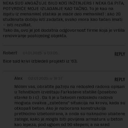
NEKA SUD ANGAŽUJE BILO KOG INŽENJERS I NEKA GA PITA,
POTVRDIĆE MOJE IZLAGANJE KAO TAČNO. To je kao na
ispitu iz mehanike( statika je inače deo mehanike) : ako 20
studenata dobiju isti zadatak, svako mora kao tačan imati
– isti rezultat.
Tako da, ovo je još dodatna odgovornost firme koja je vršila
renoviranje postojećeg objekta.
Robert
01.01.2025. u 03:05
REPLY
Bice sad krivi izbledeli projekti iz ’63.
Alex
02.01.2025. u 18:37
REPLY
Molim vas, obratite pažnju na redosled radova opisan
u Tehničkom izveštaju Farkaševe statike (posebno
stavke b i c) . Da li je u takvom redosledu radova
moguća ovakva „zatečena“ situacija na krovu, kada su
otkopali beton. Ako je naborana konstrukcija
prethodno izbetonirana, a onda su naknadno ubačene
zatege, kako je mogla biti povijena armatura u beton
kao lepeza, pod uglom od 90 stepeni, a na sred