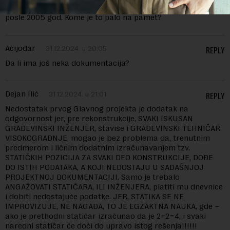
„Sekcija za održavanje zgrada – Kraljevo“ ukinuta oko ili
posle 2005 god. Kome je to palo na pamet?
Acijodar
31.12.2024. u 20:05
REPLY
Da li ima još neka dokumentacija?
Dejan Ilić
31.12.2024. u 21:01
REPLY
Nedostatak prvog Glavnog projekta je dodatak na
odgovornost jer, pre rekonstrukcije, SVAKI ISKUSAN
GRAĐEVINSKI INŽENJER, štaviše i GRAĐEVINSKI TEHNIČAR
VISOKOGRADNJE, mogao je bez problema da, trenutnim
predmerom i ličnim dodatnim izračunavanjem tzv.
STATIČKIH POZICIJA ZA SVAKI DEO KONSTRUKCIJE, DOĐE
DO ISTIH PODATAKA, A KOJI NEDOSTAJU U SADAŠNJOJ
PROJEKTNOJ DOKUMENTACIJI. Samo je trebalo
ANGAŽOVATI STATIČARA, ILI INŽENJERA, platiti mu dnevnice
i dobiti nedostajuće podatke. JER, STATIKA SE NE
IMPROVIZUJE, NE NAGAĐA, TO JE EGZAKTNA NAUKA, gde –
ako je prethodni statičar izračunao da je 2+2=4, i svaki
naredni statičar će doći do upravo istog rešenja!!!!!!