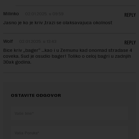
Milinko
02.01.2025. u 09:59
REPLY
Jasno je ko je kriv ,trazi se olaksavajuca okolnost
Wolf
02.01.2025. u 13:43
REPLY
Bice kriv „bager“ …kao i u Zemunu kad onomad stradase 4
coveka. Sud je osudio bager! Toliko o celoj bagri u zadnjih
30ak godina.
OSTAVITE ODGOVOR