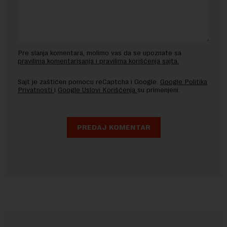
Pre slanja komentara, molimo vas da se upoznate sa
pravilima komentarisanja i pravilima korišćenja sajta.
Sajt je zaštićen pomocu reCaptcha i Google.
Google Politika
Privatnosti
i
Google Uslovi Korišćenja
su primenjeni.