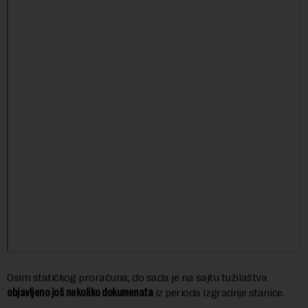
Osim statičkog proračuna, do sada je na sajtu tužilaštva
objavljeno još nekoliko dokumenata
iz perioda izgradnje stanice.