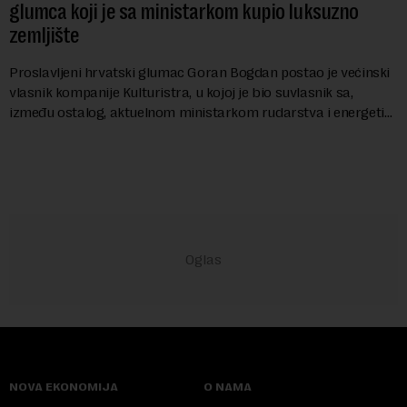
glumca koji je sa ministarkom kupio luksuzno
zemljište
Proslavljeni hrvatski glumac Goran Bogdan postao je većinski
vlasnik kompanije Kulturistra, u kojoj je bio suvlasnik sa,
između ostalog, aktuelnom ministarkom rudarstva i energetike
u Vladi Srbije, Dubravkom...
NOVA EKONOMIJA
O NAMA