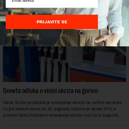
PRIJAVITE SE
Doneta odluka o visini akciza na gorivo
Vlada Srbije produžila je smanjenje akciza na naftne derivate
za još sedam dana, do 16. avgusta, objavio je danas RTS, a
prenosi Beta.Postojeće smanjenje akciza važi do 9. avgusta
kao mera ublažavanja po...