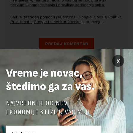
Pre slanja komentara, molimo vas da se upoznate sa
pravilima komentarisanja i pravilima korišćenja sajta.
Sajt je zaštićen pomocu reCaptcha i Google.
Google Politika
Privatnosti
i
Google Uslovi Korišćenja
su primenjeni.
x
Vreme je novac,
štedimo ga za vas.
NAJVREDNIJE OD NOVE
EKONOMIJE STIŽE U VAŠ MEJL.
POVEZANI SADRŽAJI