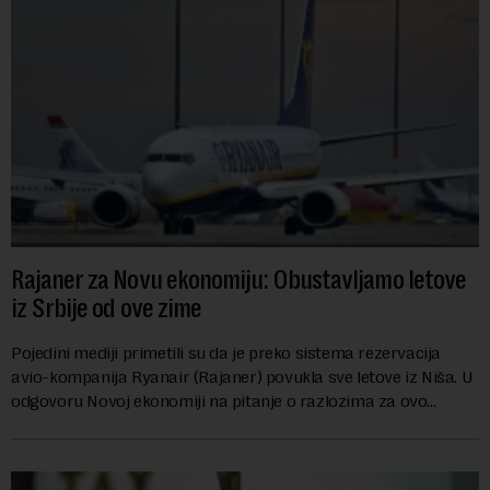
Rajaner za Novu ekonomiju: Obustavljamo letove
iz Srbije od ove zime
Pojedini mediji primetili su da je preko sistema rezervacija
avio-kompanija Ryanair (Rajaner) povukla sve letove iz Niša. U
odgovoru Novoj ekonomiji na pitanje o razlozima za ovo
povlačenje, ovaj avio-gigant...