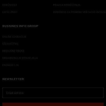
ODRŽIVOST
PRAVILA KORIŠĆENJA
LEPŠI ŽIVOT
SMERNICE ZA PRIMENU VEŠTAČKE INTELI
BUSSINES INFO GROUP
ONLINE EDUKACIJE
IZDAVAŠTVO
MEDIJSKE OBUKE
ORGANIZACIJA DOGADJAJA
EKONOM I JA
NEWSLETTER