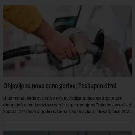
Objavljene nove cene goriva: Poskupeo dizel
U narednih sedam dana cena evrodizela biće viša za jedan
dinar, dok cena benzina ostaje nepromenjena.Tako će evrodizel
koštati 227 dinara po litru. Cena benzina, kao i dosad, biće 202
dinara po litru. ...