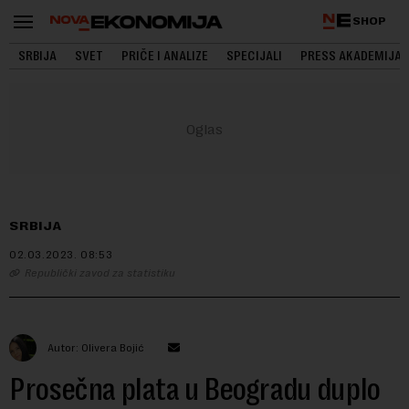
SHOP
SRBIJA
SVET
PRIČE I ANALIZE
SPECIJALI
PRESS AKADEMIJA
SRBIJA
02.03.2023.
08:53
Republički zavod za statistiku
Autor: Olivera Bojić
Prosečna plata u Beogradu duplo