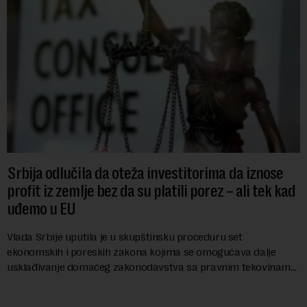
Srbija odlučila da oteža investitorima da iznose
profit iz zemlje bez da su platili porez – ali tek kad
uđemo u EU
Vlada Srbije uputila je u skupštinsku proceduru set
ekonomskih i poreskih zakona kojima se omogućava dalje
usklađivanje domaćeg zakonodavstva sa pravnim tekovinama
Evropske unije i ispunjavaju obaveze predvi...