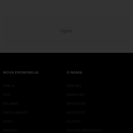
NOVA EKONOMIJA
O NAMA
SRBIJA
KONTAKT
SVET
MARKETING
KOLUMNE
IMPRESSUM
PRIČE I ANALIZE
NJUZLETER
VIDEO
KLIJENTI
PODCAST
POLITIKA PRIVATNOSTI