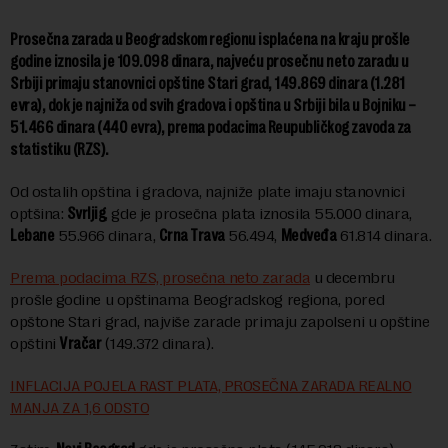
Prosečna zarada u Beogradskom regionu isplaćena na kraju prošle
godine iznosila je 109.098 dinara, najveću prosečnu neto zaradu u
Srbiji primaju stanovnici opštine Stari grad, 149.869 dinara (1.281
evra), dok je najniža od svih gradova i opština u Srbiji bila u Bojniku –
51.466 dinara (440 evra), prema podacima Reupubličkog zavoda za
statistiku (RZS).
Od ostalih opština i gradova, najniže plate imaju stanovnici
optšina:
Svrljig
, gde je prosečna plata iznosila 55.000 dinara,
Lebane
55.966 dinara,
Crna Trava
56.494,
Medveđa
61.814 dinara.
Prema podacima RZS, prosečna neto zarada
u decembru
prošle godine u opštinama Beogradskog regiona, pored
opštone Stari grad, najviše zarade primaju zapolseni u opštine
opštini
Vračar
(149.372 dinara).
INFLACIJA POJELA RAST PLATA, PROSEČNA ZARADA REALNO
MANJA ZA 1,6 ODSTO