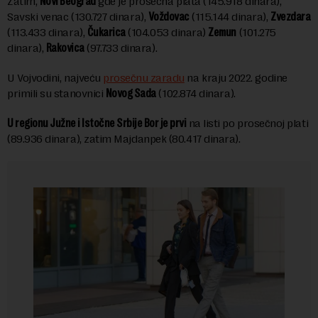
Zatim,
Novi Beograd
gde je prosečna plata (145.918 dinara),
Savski venac (130.727 dinara),
Voždovac
(115.144 dinara),
Zvezdara
(113.433 dinara),
Čukarica
(104.053 dinara)
Zemun
(101.275
dinara),
Rakovica
(97.733 dinara).
U Vojvodini, najveću
prosečnu zaradu
na kraju 2022. godine
primili su stanovnici
Novog Sada
(102.874 dinara).
U regionu Južne i Istočne Srbije Bor je prvi
na listi po prosečnoj plati
(89.936 dinara), zatim Majdanpek (80.417 dinara).