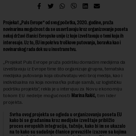
Projekat „Puls Evrope“ od svog početka, 2020. godine, pruža
novinarima mogućnost da se usavršavaju kroz organizovanje poseta
nekoj državi članici Evropske unije iz koje izveštavaju o temi koja ih
interesuje. Uz to, EU im pokriva troškove putovanja, boravka kao i
novinarskog rada dok su u inostranstvu.
„Projekat Puls Evrope pruža podršku domaćim medijima da
izveštavaju iz Evrope time što organizuje grupna, tematska
medijska putovanja koja obuhvataju veći broj medija, kao i
individualna na koja novinar/ka putuje sam/a, uz logističku
podršku projekta“, rekla je u intervjuu z
a Novu ekonomiju
tokom EU nedelje mogućnosti
Marina Rakić,
tim lider
projekta.
Svrha ovog projekta se ogleda u organizovanju poseta EU
kako bi se građanima kroz medijske izveštaje približio
proces evropskih integracija, tačnije, kako bi im se ukazalo
na to kako su sadašnje članice prevazišle izazove sa kojima