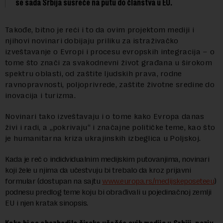
se sada Srbija susreće na putu do članstva u EU.
Takođe, bitno je reći i to da ovim projektom mediji i
njihovi novinari dobijaju priliku za istraživačko
izveštavanje o Evropi i procesu evropskih integracija – o
tome što znači za svakodnevni život građana u širokom
spektru oblasti, od zaštite ljudskih prava, rodne
ravnopravnosti, poljoprivrede, zaštite životne sredine do
inovacija i turizma.
Novinari tako izveštavaju i o tome kako Evropa danas
živi i radi, a „pokrivaju“ i značajne političke teme, kao što
je humanitarna kriza ukrajinskih izbeglica u Poljskoj.
Kada je reč o indidvidualnim medijskim putovanjima, novinari
koji žele u njima da učestvuju bi trebalo da kroz prijavni
formular (dostupan na sajtu
www.europa.rs/medijskeposeteeu
)
podnesu predlog teme koju bi obrađivali u pojedinačnoj zemlji
EU i njen kratak sinopsis.