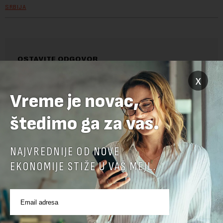
SRBIJA
OSTAVITE ODGOVOR
x
Vreme je novac,
štedimo ga za vas.
NAJVREDNIJE OD NOVE
EKONOMIJE STIŽE U VAŠ MEJL.
Pre slanja komentara, molimo vas da se upoznate sa
pravilima komentarisanja i pravilima korišćenja sajta.
Sajt je zaštićen pomocu reCaptcha i Google.
Google Politika
Privatnosti
i
Google Uslovi Korišćenja
su primenjeni.