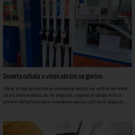
Doneta odluka o visini akciza na gorivo
Vlada Srbije produžila je smanjenje akciza na naftne derivate
za još sedam dana, do 16. avgusta, objavio je danas RTS, a
prenosi Beta.Postojeće smanjenje akciza važi do 9. avgusta
kao mera ublažavanja po...