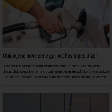
Objavljene nove cene goriva: Poskupeo dizel
U narednih sedam dana cena evrodizela biće viša za jedan
dinar, dok cena benzina ostaje nepromenjena.Tako će evrodizel
koštati 227 dinara po litru. Cena benzina, kao i dosad, biće 202
dinara po litru. ...