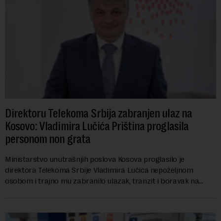
Direktoru Telekoma Srbija zabranjen ulaz na
Kosovo: Vladimira Lučića Priština proglasila
personom non grata
Ministarstvo unutrašnjih poslova Kosova proglasilo je
direktora Telekoma Srbije Vladimira Lučića nepoželjnom
osobom i trajno mu zabranilo ulazak, tranzit i boravak na
Kosovu, navodeći kao razlog njegove javn...