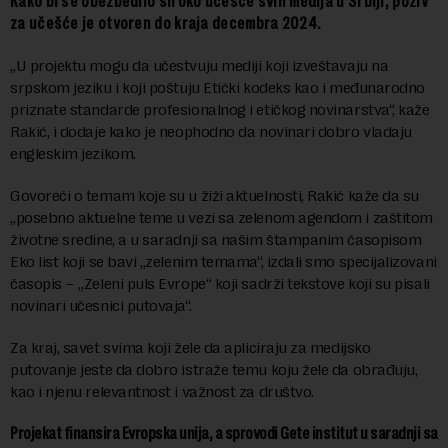
Kako bi se obezbedilo široko učešće svih medija u Srbiji, poziv
za učešće je otvoren do kraja decembra 2024.
„U projektu mogu da učestvuju mediji koji izveštavaju na
srpskom jeziku i koji poštuju Etički kodeks kao i međunarodno
priznate standarde profesionalnog i etičkog novinarstva“, kaže
Rakić, i dodaje kako je neophodno da novinari dobro vladaju
engleskim jezikom.
Govoreći o temam koje su u žiži aktuelnosti, Rakić kaže da su
„posebno aktuelne teme u vezi sa zelenom agendom i zaštitom
životne sredine, a u saradnji sa našim štampanim časopisom
Eko list koji se bavi „zelenim temama“, izdali smo specijalizovani
časopis – „Zeleni puls Evrope“ koji sadrži tekstove koji su pisali
novinari učesnici putovaja“.
Za kraj, savet svima koji žele da apliciraju za medijsko
putovanje jeste da dobro istraže temu koju žele da obrađuju,
kao i njenu relevantnost i važnost za društvo.
Projekat finansira Evropska unija, a sprovodi Gete institut u saradnji sa