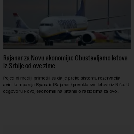
Rajaner za Novu ekonomiju: Obustavljamo letove
iz Srbije od ove zime
Pojedini mediji primetili su da je preko sistema rezervacija
avio-kompanija Ryanair (Rajaner) povukla sve letove iz Niša. U
odgovoru Novoj ekonomiji na pitanje o razlozima za ovo
povlačenje, ovaj avio-gigant...