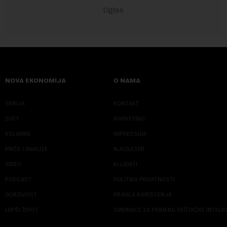
NOVA EKONOMIJA
O NAMA
SRBIJA
KONTAKT
SVET
MARKETING
KOLUMNE
IMPRESSUM
PRIČE I ANALIZE
NJUZLETER
VIDEO
KLIJENTI
PODCAST
POLITIKA PRIVATNOSTI
ODRŽIVOST
PRAVILA KORIŠĆENJA
LEPŠI ŽIVOT
SMERNICE ZA PRIMENU VEŠTAČKE INTELI