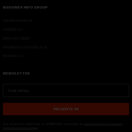
BUSSINES INFO GROUP
ONLINE EDUKACIJE
IZDAVAŠTVO
MEDIJSKE OBUKE
ORGANIZACIJA DOGADJAJA
EKONOM I JA
NEWSLETTER
PRIJAVITE SE
Ova stranica je zaštićena sa reCAPTCHA i primenjuju se
Google Politika privatnosti
i
Uslovi korišćenja usluge