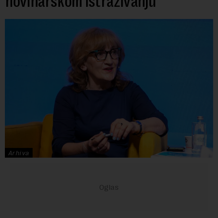
novinarskom istraživanju“
Arhiva