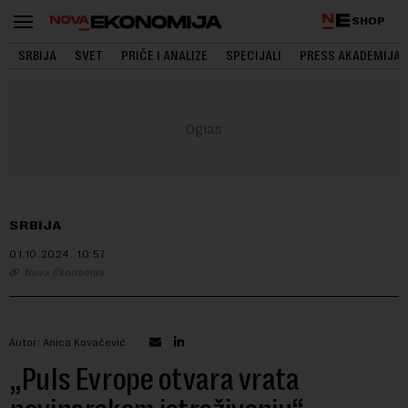
SHOP
SRBIJA
SVET
PRIČE I ANALIZE
SPECIJALI
PRESS AKADEMIJA
SRBIJA
01.10.2024.
10:57
Nova Ekonomija
Autor: Anica Kovačević
„Puls Evrope otvara vrata