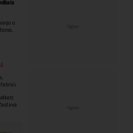
indikata
panju u
atama,
m
JA
a,
fabrici.
dikati:
 Zastava