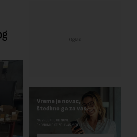
og
Vreme je novac,
štedimo ga za vas.
NAJVREDNIJE OD NOVE
EKONOMIJE STIŽE U VAŠ MEJL.