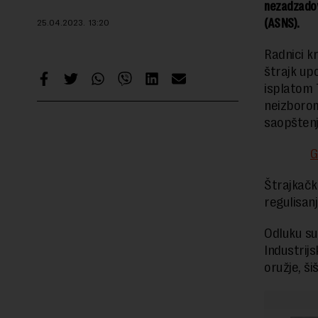
nezadzadovl
(ASNS).
25.04.2023.
13:20
Radnici k
štrajk up
isplatom 
neizborom
saopštenj
G
Štrajkačk
regulisan
Odluku su
Industrijs
oružje, š