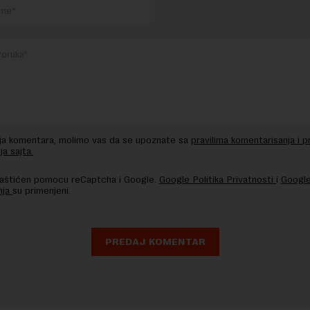
nja komentara, molimo vas da se upoznate sa
pravilima komentarisanja i p
ja sajta.
 zaštićen pomocu reCaptcha i Google.
Google Politika Privatnosti
i
Google
nja
su primenjeni.