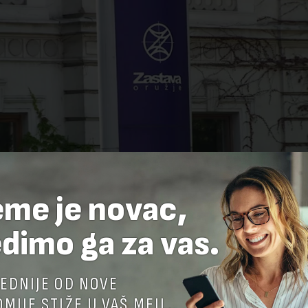
eme je novac,
dimo ga za vas.
EDNIJE OD NOVE
MIJE STIŽE U VAŠ MEJL.