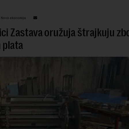
: Nova ekonomija
ci Zastava oružuja štrajkuju zb
 plata