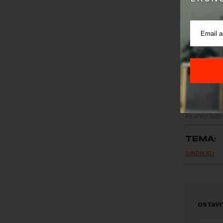
Preuzimanje 
ka izvornom
TEMA:
SINDIKATI
OSTAVI