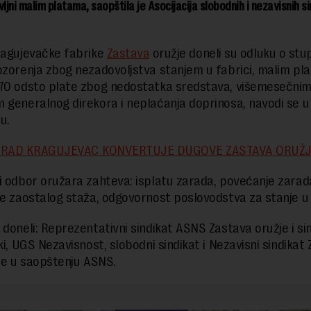
jni malim platama, saopštila je Asocijacija slobodnih i nezavisnih s
ragujevačke fabrike
Zastava
oružje doneli su odluku o stu
ozorenja zbog nezadovoljstva stanjem u fabrici, malim pl
70 odsto plate zbog nedostatka sredstava, višemesečni
 generalnog direkora i neplaćanja doprinosa, navodi se u
u.
RAD KRAGUJEVAC KONVERTUJE DUGOVE ZASTAVA ORUŽ
i odbor oružara zahteva: isplatu zarada, povećanje zarad
je zaostalog staža, odgovornost poslovodstva za stanje u 
 doneli: Reprezentativni sindikat ASNS Zastava oružje i sin
ki, UGS Nezavisnost, slobodni sindikat i Nezavisni sindikat
iše u saopštenju ASNS.