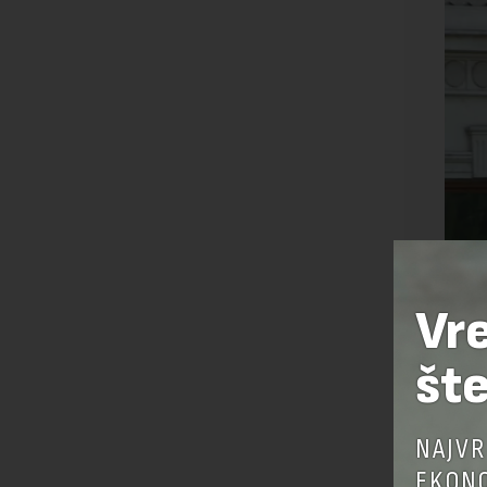
Vr
šte
NAJVR
EKONO