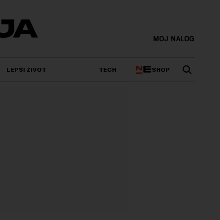
MOJ NALOG
SHOP
LEPŠI ŽIVOT
TECH