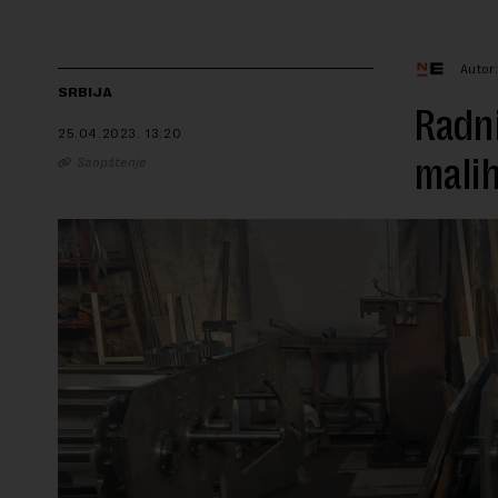
Autor
SRBIJA
Radni
25.04.2023.
13:20
malih
Saopštenje