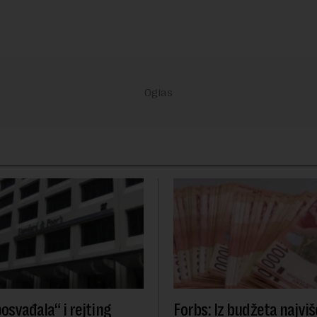
osvađala“ i rejting
Forbs: Iz budžeta najviš