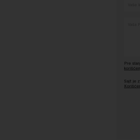
Pre sla
korišćen
Sajt je
Korišće