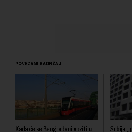
POVEZANI SADRŽAJI
Kada će se Beograđani voziti u
Srbija „p