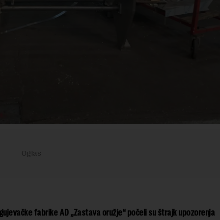
gujevačke fabrike AD „Zastava oružje“ počeli su štrajk upozorenja