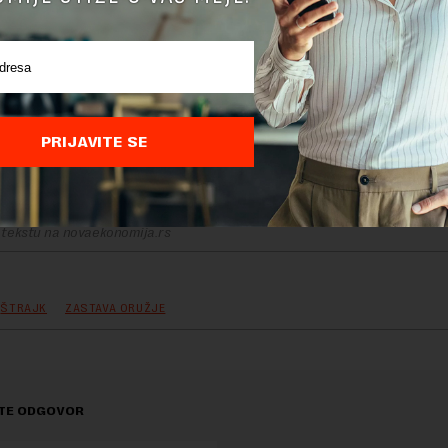
PRIJAVITE SE
delova teksta je dozvoljeno, ali uz obavezno navođenje izvora i uz postavl
 tekstu na novaekonomija.rs
ŠTRAJK
ZASTAVA ORUŽJE
TE ODGOVOR