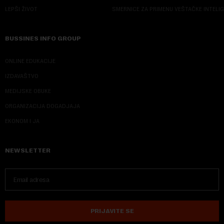
LEPŠI ŽIVOT
SMERNICE ZA PRIMENU VEŠTAČKE INTELI
BUSSINES INFO GROUP
ONLINE EDUKACIJE
IZDAVAŠTVO
MEDIJSKE OBUKE
ORGANIZACIJA DOGADJAJA
EKONOM I JA
NEWSLETTER
PRIJAVITE SE