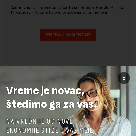
Sajt je zaštićen pomocu reCaptcha i Google.
Google Politika
Privatnosti
i
Google Uslovi Korišćenja
su primenjeni.
x
Vreme je novac,
štedimo ga za vas.
NAJVREDNIJE OD NOVE
POVEZANI SADRŽAJI
EKONOMIJE STIŽE U VAŠ MEJL.