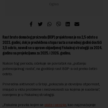
Rast bruto domaćeg proizvoda (BDP) projektovan je na 2,5 odsto u
2023. godini, dok je predviđena stopa rasta u narednoj godini dostići
3,5 odsto, navodi se u upravo objavljenoj
Fiskalnoj strategiji za 2024.
godinu sa projekcijama za 2025. i 2026. godinu.
Nakon tog perioda, očekuje se povratak na „putanju
potencijalnog rasta“, na godišnji rast BDP-a od preko četiri
odsto.
Privredna aktivnost u Srbiji „pokazala je dovoljnu otpornost,
imajući u vidu probleme i neizvesnosti sa kojima je suočena“,
ocenjeno je u Fiskalnoj strategiji.
„Fiskalna pravila kojim se
plate i penzije
, kao najznačajnije