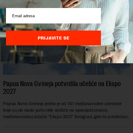
PRIJAVITE SE
Papua Nova Gvineja potvrdila učešće na Ekspo
2027
Papua Nova Gvineja jedna je od 141 međunarodne učesnice
koje su do sada potvrdile učešće na specijalizovanoj
međunarodnoj izložbi "Ekspu 2027" Beograd, gde će predstaviti
i kao državu sa najvećom jezičkom ra...