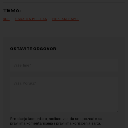
TEMA:
BDP
FISKALNA POLITIKA
FISKLANI SAVET
OSTAVITE ODGOVOR
Pre slanja komentara, molimo vas da se upoznate sa
pravilima komentarisanja i pravilima korišćenja sajta.