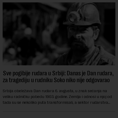
Sve pogibije rudara u Srbiji: Danas je Dan rudara,
za tragediju u rudniku Soko niko nije odgovarao
Srbija obeležava Dan rudara 6. avgusta, u znak sećanja na
veliku radničku pobedu 1903. godine. Zemlja i odnosi u njoj od
tada su se nekoliko puta transformisali, a sektor rudarstva
danas karakterišu velike r...