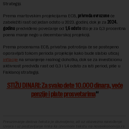
Strategiji.
Prema martovskim projekcijama ECB,
privreda evrozone
će
zabeležiti rast od jedan odsto u 2023. godini, dok je za
2024.
godinu
predviđeno povećanje od
1,6 odsto
što je za 0,3 procentna
poena manje nego u decembarskoj projekciji.
Prema procenama ECB, privatna potrošnja će se postepeno
oporavljati tokom perioda projekcije kako bude slabio uticaj
inflacije
na smanjenje realnog dohotka, dok se za investicionu
aktivnost predviđa rast od 0,3 i 1,4 odsto za isti period, piše u
Fisklanoj strategiji.
STIŽU DINARI: Za svako dete 10.000 dinara, veće
penzije i plate prosvetarima
Preuzimanje delova teksta je dozvoljeno, ali uz obavezno navođenje
izvora i uz postavljanje linka ka izvornom tekstu na novaekonomija.rs