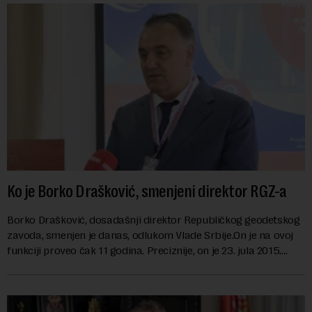
Ko je Borko Drašković, smenjeni direktor RGZ-a
Borko Drašković, dosadašnji direktor Republičkog geodetskog
zavoda, smenjen je danas, odlukom Vlade Srbije.On je na ovoj
funkciji proveo čak 11 godina. Preciznije, on je 23. jula 2015.
izabran za v.d. di...