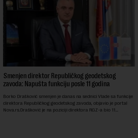
Smenjen direktor Republičkog geodetskog
zavoda: Napušta funkciju posle 11 godina
Borko Drašković smenjen je danas na sednici Vlade sa funkcije
direktora Republičkog geodetskog zavoda, objavio je portal
Nova.rs.Drašković je na poziciji direktora RGZ-a bio 11
godina.Kako piše Nova....