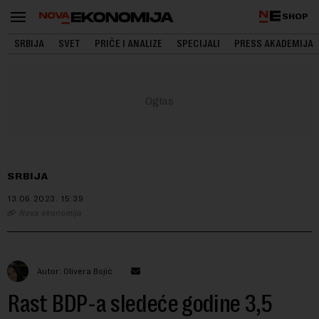
SHOP
SRBIJA
SVET
PRIČE I ANALIZE
SPECIJALI
PRESS AKADEMIJA
SRBIJA
13.06.2023.
15:39
Nova ekonomija
Autor: Olivera Bojić
Rast BDP-a sledeće godine 3,5