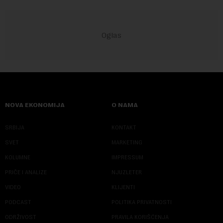
NOVA EKONOMIJA
O NAMA
SRBIJA
KONTAKT
SVET
MARKETING
KOLUMNE
IMPRESSUM
PRIČE I ANALIZE
NJUZLETER
VIDEO
KLIJENTI
PODCAST
POLITIKA PRIVATNOSTI
ODRŽIVOST
PRAVILA KORIŠĆENJA