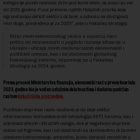
kategorije javnih rashoda drže pod kontrolom, na snazi su već
od 2023. godine. Puna primena opštih fiskalnih pravila koja
ograničavaju deficit sektora države, u odnosu na dostignuti
nivo duga, predviđena je za 2025″, piše u Fiskalnoj strategiji.
Rizici makroekonomskog okvira u najvećoj meri
potiču od neizvesnosti u pogledu razvoja situacije u
Ukrajini i uticaja novih međunarodnih ekonomskih i
političkih odnosa, kao i od stabilnosti globalnog
finansijskog sistema, napominje se u Fiskalnoj
strategiji za 2024. godini.
Prema proceni Ministarstva finansija, ekonomski rast u prvom kvartalu
2023. godine bio je vođen uslužnim delatnostima i dodatno podržan
rastom
industrijske proizvodnje
.
Pozitivan doprinos rastu nastavio je da daje sektor
informaciono-komunikacionih tehnologija (IКT), turizma, kao i
administrativnih i stručnih usluga, dok je negativan doprinos
došao od trgovine, kao i od delatnosti sa dominantno državnim
učešćem (obrazovanje, zdravstvo, javna uprava), navodi se u