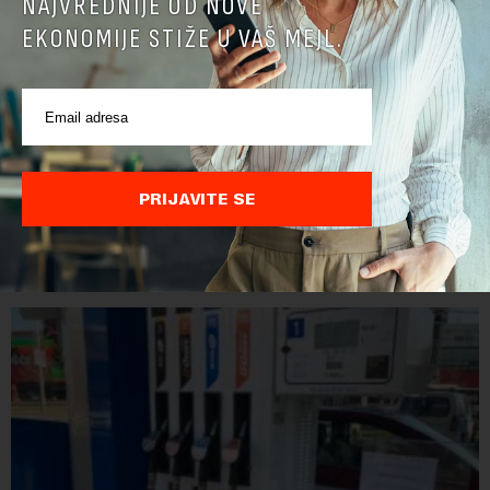
NAJVREDNIJE OD NOVE
EKONOMIJE STIŽE U VAŠ MEJL.
Direktoru Telekoma Srbija zabranjen ulaz na
Kosovo: Vladimira Lučića Priština proglasila
personom non grata
Ministarstvo unutrašnjih poslova Kosova proglasilo je
PRIJAVITE SE
direktora Telekoma Srbije Vladimira Lučića nepoželjnom
osobom i trajno mu zabranilo ulazak, tranzit i boravak na
Kosovu, navodeći kao razlog njegove javn...