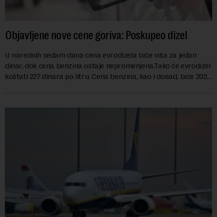
Objavljene nove cene goriva: Poskupeo dizel
U narednih sedam dana cena evrodizela biće viša za jedan
dinar, dok cena benzina ostaje nepromenjena.Tako će evrodizel
koštati 227 dinara po litru. Cena benzina, kao i dosad, biće 202
dinara po litru. ...