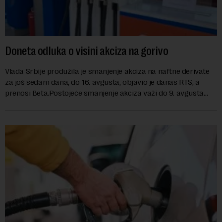
Doneta odluka o visini akciza na gorivo
Vlada Srbije produžila je smanjenje akciza na naftne derivate
za još sedam dana, do 16. avgusta, objavio je danas RTS, a
prenosi Beta.Postojeće smanjenje akciza važi do 9. avgusta
kao mera ublažavanja po...