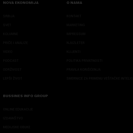
NOVA EKONOMIJA
O NAMA
SRBIJA
KONTAKT
SVET
MARKETING
KOLUMNE
IMPRESSUM
PRIČE I ANALIZE
NJUZLETER
VIDEO
KLIJENTI
PODCAST
POLITIKA PRIVATNOSTI
ODRŽIVOST
PRAVILA KORIŠĆENJA
LEPŠI ŽIVOT
SMERNICE ZA PRIMENU VEŠTAČKE INTELI
BUSSINES INFO GROUP
ONLINE EDUKACIJE
IZDAVAŠTVO
MEDIJSKE OBUKE