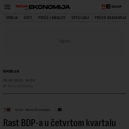
SHOP
SRBIJA
SVET
PRIČE I ANALIZE
SPECIJALI
PRESS AKADEMIJA
SRBIJA
28.02.2022.
14:02
Nova ekonomija
Autor: Nova Ekonomija
Rast BDP-a u četvrtom kvartalu