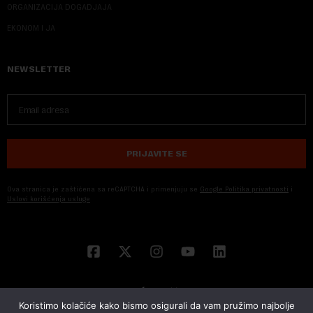
ORGANIZACIJA DOGADJAJA
EKONOM I JA
NEWSLETTER
PRIJAVITE SE
Ova stranica je zaštićena sa reCAPTCHA i primenjuju se
Google Politika privatnosti
i
Uslovi korišćenja usluge
Koristimo kolačiće kako bismo osigurali da vam pružimo najbolje