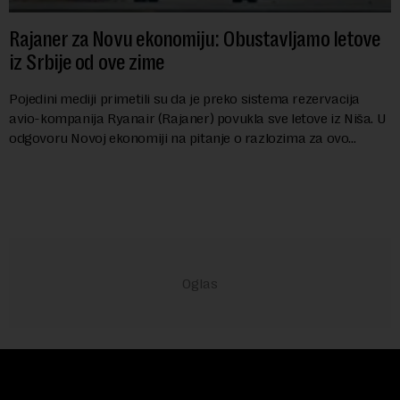
Rajaner za Novu ekonomiju: Obustavljamo letove
iz Srbije od ove zime
Pojedini mediji primetili su da je preko sistema rezervacija
avio-kompanija Ryanair (Rajaner) povukla sve letove iz Niša. U
odgovoru Novoj ekonomiji na pitanje o razlozima za ovo
povlačenje, ovaj avio-gigant...