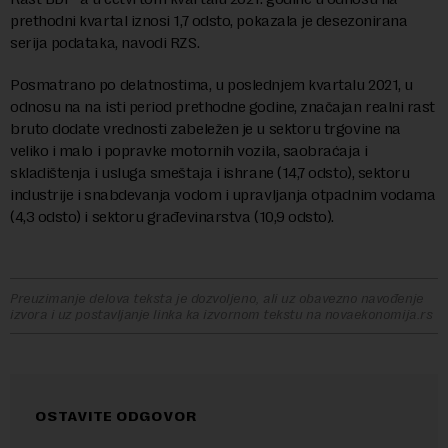
prethodni kvartal iznosi 1,7 odsto, pokazala je desezonirana
serija podataka, navodi RZS.
Posmatrano po delatnostima, u poslednjem kvartalu 2021, u
odnosu na na isti period prethodne godine, značajan realni rast
bruto dodate vrednosti zabeležen je u sektoru trgovine na
veliko i malo i popravke motornih vozila, saobraćaja i
skladištenja i usluga smeštaja i ishrane (14,7 odsto), sektoru
industrije i snabdevanja vodom i upravljanja otpadnim vodama
(4,3 odsto) i sektoru građevinarstva (10,9 odsto).
Preuzimanje delova teksta je dozvoljeno, ali uz obavezno navođenje
izvora i uz postavljanje linka ka izvornom tekstu na novaekonomija.rs
OSTAVITE ODGOVOR