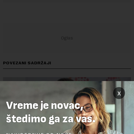
POVEZANI SADRŽAJI
x
Vreme je novac,
štedimo ga za vas.