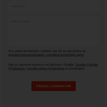
Pre slanja komentara, molimo vas da se upoznate sa
pravilima komentarisanja i pravilima korišćenja sajta.
Sajt je zaštićen pomocu reCaptcha i Google.
Google Politika
Privatnosti
i
Google Uslovi Korišćenja
su primenjeni.