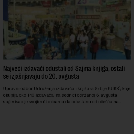
Najveći izdavači odustali od Sajma knjiga, ostali
se izjašnjavaju do 20. avgusta
Upravni odbor Udruženja izdavača i knjižara Srbije (UIKS), koje
okuplja oko 140 izdavača, na sednici održanoj 6. avgusta
sugerisao je svojim članicama da odustanu od učešća na
predstojećem Sajmu knjiga. Vrem...