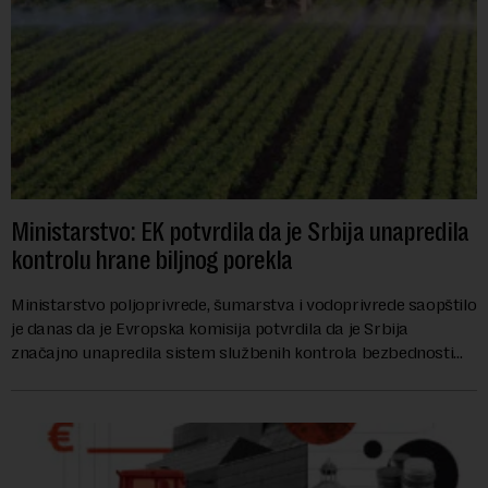
Ministarstvo: EK potvrdila da je Srbija unapredila
kontrolu hrane biljnog porekla
Ministarstvo poljoprivrede, šumarstva i vodoprivrede saopštilo
je danas da je Evropska komisija potvrdila da je Srbija
značajno unapredila sistem službenih kontrola bezbednosti
hrane biljnog porekla, te da k...