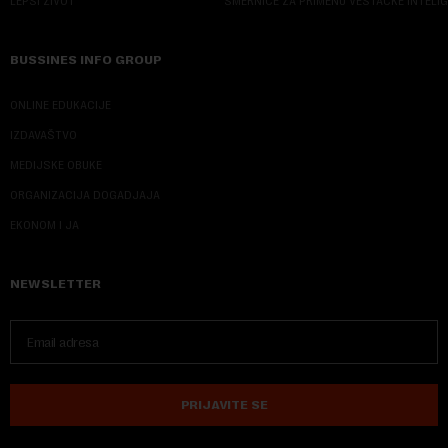
LEPŠI ŽIVOT
SMERNICE ZA PRIMENU VEŠTAČKE INTELI
BUSSINES INFO GROUP
ONLINE EDUKACIJE
IZDAVAŠTVO
MEDIJSKE OBUKE
ORGANIZACIJA DOGADJAJA
EKONOM I JA
NEWSLETTER
PRIJAVITE SE