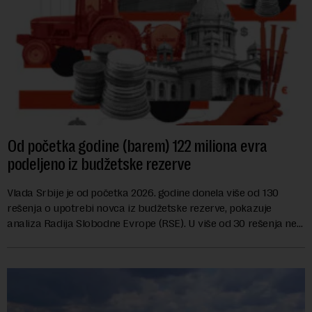
Od početka godine (barem) 122 miliona evra
podeljeno iz budžetske rezerve
Vlada Srbije je od početka 2026. godine donela više od 130
rešenja o upotrebi novca iz budžetske rezerve, pokazuje
analiza Radija Slobodne Evrope (RSE). U više od 30 rešenja ne
navodi se tačan iznos koji će ...