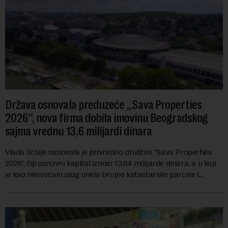
Država osnovala preduzeće „Sava Properties
2026“, nova firma dobila imovinu Beogradskog
sajma vrednu 13,6 milijardi dinara
Vlada Srbije osnovala je privredno društvo "Sava Properties
2026", čiji osnovni kapital iznosi 13,64 milijarde dinara, a u koji
je kao nenovčani ulog unela brojne katastarske parcele i
objekte u okviru kompl...