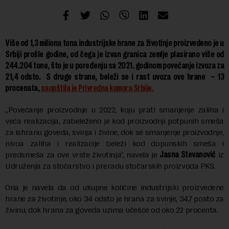
Više od 1,3 miliona tona industrijske hrane za životinje proizvedeno je u
Srbiji prošle godine, od čega je izvan granica zemlje plasirano više od
244.204 tone, što je u poređenju sa 2021. godinom povećanje izvoza za
21,4 odsto. S druge strane, beleži se i rast uvoza ove hrane – 13
procenata,
saopštila je Privredna komora Srbije.
„Povećanje proizvodnje u 2022, koju prati smanjenje zaliha i
veća realizacija, zabeleženo je kod proizvodnji potpunih smeša
za ishranu goveda, svinja i živine, dok se smanjenje proizvodnje,
nivoa zaliha i realizacije beleži kod dopunskih smeša i
predsmeša za ove vrste životinja“, navela je
Jasna Stevanović
iz
Udruženja za stočarstvo i preradu stočarskih proizvoda PKS.
Ona je navela da od ukupne količine industrijski proizvedene
hrane za životinje, oko 34 odsto je hrana za svinje, 34,7 posto za
živinu, dok hrana za goveda uzima učešće od oko 22 procenta.