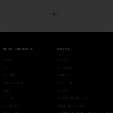
NOVA EKONOMIJA
O NAMA
SRBIJA
KONTAKT
SVET
MARKETING
KOLUMNE
IMPRESSUM
PRIČE I ANALIZE
NJUZLETER
VIDEO
KLIJENTI
PODCAST
POLITIKA PRIVATNOSTI
ODRŽIVOST
PRAVILA KORIŠĆENJA