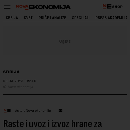
SHOP
SRBIJA
SVET
PRIČE I ANALIZE
SPECIJALI
PRESS AKADEMIJA
SRBIJA
09.03.2023.
09:40
Nova ekonomija
Autor: Nova ekonomija
Raste i uvoz i izvoz hrane za