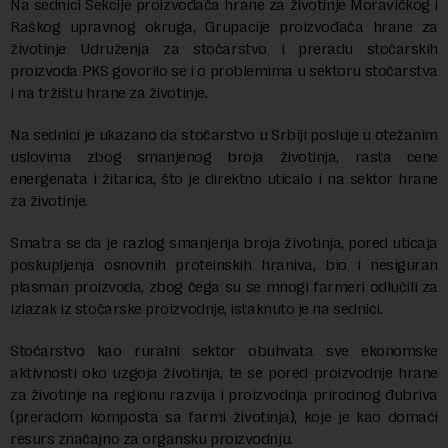
Na sednici Sekcije proizvođača hrane za životinje Moravičkog i
Raškog upravnog okruga, Grupacije proizvođača hrane za
životinje Udruženja za stočarstvo i preradu stočarskih
proizvoda PKS govorilo se i o problemima u sektoru stočarstva
i na tržištu hrane za životinje.
Na sednici je ukazano da stočarstvo u Srbiji posluje u otežanim
uslovima zbog smanjenog broja životinja, rasta cene
energenata i žitarica, što je direktno uticalo i na sektor hrane
za životinje.
Smatra se da je razlog smanjenja broja životinja, pored uticaja
poskupljenja osnovnih proteinskih hraniva, bio i nesiguran
plasman proizvoda, zbog čega su se mnogi farmeri odlučili za
izlazak iz stočarske proizvodnje, istaknuto je na sednici.
Stočarstvo kao ruralni sektor obuhvata sve ekonomske
aktivnosti oko uzgoja životinja, te se pored proizvodnje hrane
za životinje na regionu razvija i proizvodnja prirodnog đubriva
(preradom komposta sa farmi životinja), koje je kao domaći
resurs značajno za organsku proizvodnju.