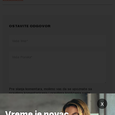
OSTAVITE ODGOVOR
Pre slanja komentara, molimo vas da se upoznate sa
pravilima komentarisanja i pravilima korišćenja sajta.
x
Sajt je zaštićen pomocu reCaptcha i Google.
Google Politika
Privatnosti
i
Google Uslovi Korišćenja
su primenjeni.
Vreme je novac,