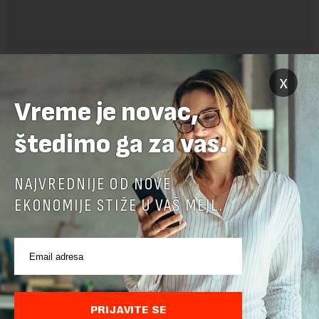
x
Vreme je novac,
štedimo ga za vas.
NAJVREDNIJE OD NOVE
POVEZANI SADRŽAJI
EKONOMIJE STIŽE U VAŠ MEJL.
PRIJAVITE SE