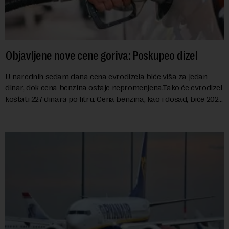
Objavljene nove cene goriva: Poskupeo dizel
U narednih sedam dana cena evrodizela biće viša za jedan
dinar, dok cena benzina ostaje nepromenjena.Tako će evrodizel
koštati 227 dinara po litru. Cena benzina, kao i dosad, biće 202
dinara po litru. ...