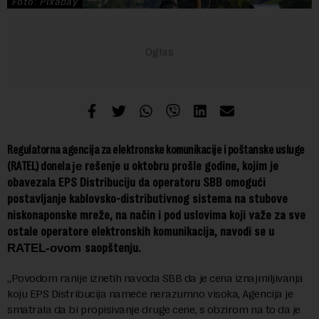
Foto: Pixabay
Regulatorna agencija za elektronske komunikacije i poštanske usluge
rešenje u oktobru prošle godine, kojim je
(RATEL) donela
je
obavezala EPS Distribuciju da operatoru SBB omogući
postavljanje kablovsko-distributivnog sistema na stubove
niskonaponske mreže, na način i pod uslovima koji važe za sve
ostale operatore elektronskih komunikacija, navodi se u
saopštenju.
RATEL-ovom
„Povodom ranije iznetih navoda SBB da je cena iznajmiljivanja
koju EPS Distribucija nameće nerazumno visoka, Agencija je
smatrala da bi propisivanje druge cene, s obzirom na to da je