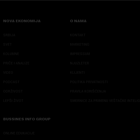
NOVA EKONOMIJA
O NAMA
SRBIJA
KONTAKT
SVET
MARKETING
KOLUMNE
IMPRESSUM
PRIČE I ANALIZE
NJUZLETER
VIDEO
KLIJENTI
PODCAST
POLITIKA PRIVATNOSTI
ODRŽIVOST
PRAVILA KORIŠĆENJA
LEPŠI ŽIVOT
SMERNICE ZA PRIMENU VEŠTAČKE INTELI
BUSSINES INFO GROUP
ONLINE EDUKACIJE