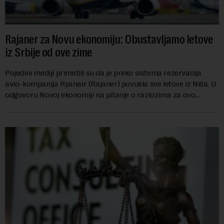
Rajaner za Novu ekonomiju: Obustavljamo letove
iz Srbije od ove zime
Pojedini mediji primetili su da je preko sistema rezervacija
avio-kompanija Ryanair (Rajaner) povukla sve letove iz Niša. U
odgovoru Novoj ekonomiji na pitanje o razlozima za ovo
povlačenje, ovaj avio-gigant...