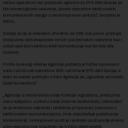
većina operatora već potpisala ugovore sa EPS Distribucija po
tim komercijalnim uslovima, dovelo operatore elektronskih
komunikacionih usluga u neravnopravan položaj“, saopštio je
RATEL.
Dodaje se da je rešenjem utvrđeno da SBB ima pravo pristupa
stubovima niskonaponske mreže pod jednakim uslovima kao i
ostali operatori elektronskih komunikacija koji koriste iste
stubove.
Protiv ovakvog rešenja Agencije podneta je tužba Upravnom
sudu i od strane operatora SBB i od strane EPS distribucija, a
kako su sudski postupci u toku Agencija se „ograđuje od svakih
daljih komentara“.
„Agencija u ostvarivanju svoje funkcije regulatora, preduzima
mere isključivo u okviru svoje stvarne nadležnosti, rukovodeći
se prvenstveno ciljevima i načelima propisanim Zakonom o
elektronskim komunikacijama, čime obezbeđuje podsticanje
konkurencije, ravnopravan pristup i jednako postupanje prema
svim operatorima prisutnim na tržištu elektronskih