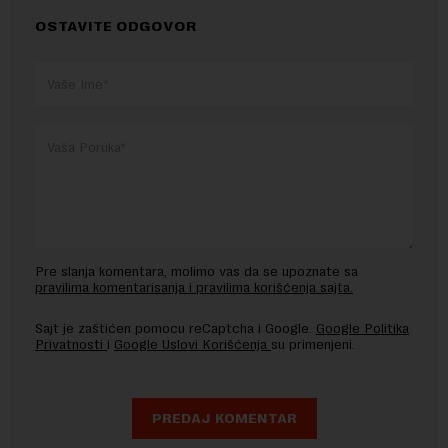
OSTAVITE ODGOVOR
Pre slanja komentara, molimo vas da se upoznate sa
pravilima komentarisanja i pravilima korišćenja sajta.
Sajt je zaštićen pomocu reCaptcha i Google.
Google Politika
Privatnosti
i
Google Uslovi Korišćenja
su primenjeni.