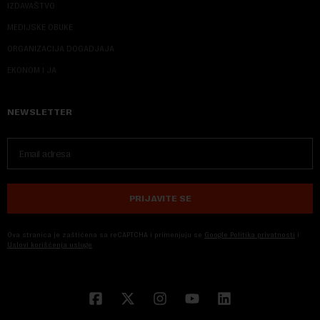
IZDAVAŠTVO
MEDIJSKE OBUKE
ORGANIZACIJA DOGADJAJA
EKONOM I JA
NEWSLETTER
PRIJAVITE SE
Ova stranica je zaštićena sa reCAPTCHA i primenjuju se
Google Politika privatnosti
i
Uslovi korišćenja usluge