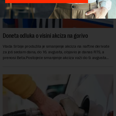
Doneta odluka o visini akciza na gorivo
Vlada Srbije produžila je smanjenje akciza na naftne derivate
za još sedam dana, do 16. avgusta, objavio je danas RTS, a
prenosi Beta.Postojeće smanjenje akciza važi do 9. avgusta
kao mera ublažavanja po...