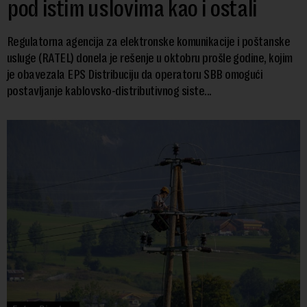
pod istim uslovima kao i ostali
Regulatorna agencija za elektronske komunikacije i poštanske
usluge (RATEL) donela je rešenje u oktobru prošle godine, kojim
je obavezala EPS Distribuciju da operatoru SBB omogući
postavljanje kablovsko-distributivnog siste...