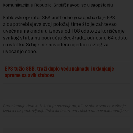
komunikacija u Republici Srbiji“, navodi se u saopštenju.
Kablovski operator SBB prethodno je saopštio da je EPS
zloupotreblajava svoj položaj time što je zahtevao
uvećanu naknadu u iznosu od 108 odsto za korišćenje
svakog stuba na području Beograda, odnosno 64 odsto
u ostatku Srbije, ne navodeći nijedan razlog za
uvećanje cene.
EPS tužio SBB, traži duplo veću naknadu i uklanjanje
opreme sa svih stubova
Preuzimanje delova teksta je dozvoljeno, ali uz obavezno navođenje
izvora i uz postavljanje linka ka izvornom tekstu na novaekonomija.rs