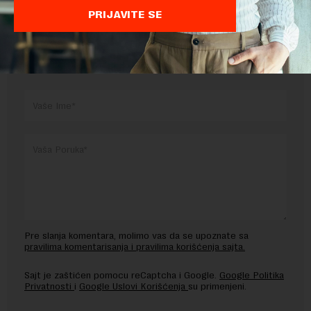
PRIJAVITE SE
OSTAVITE ODGOVOR
Pre slanja komentara, molimo vas da se upoznate sa
pravilima komentarisanja i pravilima korišćenja sajta.
Sajt je zaštićen pomocu reCaptcha i Google.
Google Politika
Privatnosti
i
Google Uslovi Korišćenja
su primenjeni.