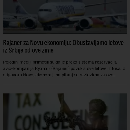
Rajaner za Novu ekonomiju: Obustavljamo letove
iz Srbije od ove zime
Pojedini mediji primetili su da je preko sistema rezervacija
avio-kompanija Ryanair (Rajaner) povukla sve letove iz Niša. U
odgovoru Novoj ekonomiji na pitanje o razlozima za ovo
povlačenje, ovaj avio-gigant...