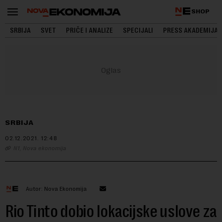
SHOP
SRBIJA
SVET
PRIČE I ANALIZE
SPECIJALI
PRESS AKADEMIJA
SRBIJA
02.12.2021.
12:48
N1, Nova ekonomija
Autor: Nova Ekonomija
Rio Tinto dobio lokacijske uslove za