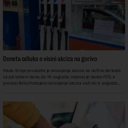
Doneta odluka o visini akciza na gorivo
Vlada Srbije produžila je smanjenje akciza na naftne derivate
za još sedam dana, do 16. avgusta, objavio je danas RTS, a
prenosi Beta.Postojeće smanjenje akciza važi do 9. avgusta
kao mera ublažavanja po...