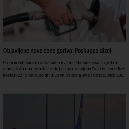
Objavljene nove cene goriva: Poskupeo dizel
U narednih sedam dana cena evrodizela biće viša za jedan
dinar, dok cena benzina ostaje nepromenjena.Tako će evrodizel
koštati 227 dinara po litru. Cena benzina, kao i dosad, biće 202
dinara po litru. ...