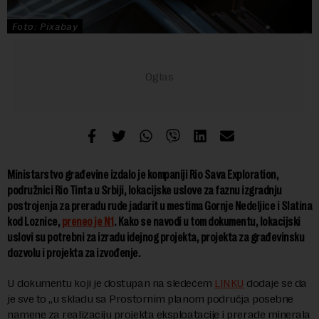
Foto: Pixabay
Ministarstvo građevine izdalo je kompaniji Rio Sava Exploration,
podružnici Rio Tinta u Srbiji, lokacijske uslove za faznu izgradnju
postrojenja za preradu rude jadarit u mestima Gornje Nedeljice i Slatina
kod Loznice,
preneo je N1
. Kako se navodi u tom dokumentu, lokacijski
uslovi su potrebni za izradu idejnog projekta, projekta za građevinsku
dozvolu i projekta za izvođenje.
U dokumentu koji je dostupan na sledećem
LINKU
dodaje se da
je sve to „u skladu sa Prostornim planom područja posebne
namene za realizaciju projekta eksploatacije i prerade minerala