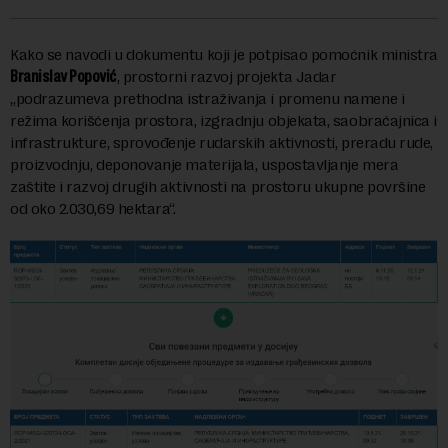
Kako se navodi u dokumentu koji je potpisao pomoćnik ministra
Branislav Popović
, prostorni razvoj projekta Jadar
„podrazumeva prethodna istraživanja i promenu namene i
režima korišćenja prostora, izgradnju objekata, saobraćajnica i
infrastrukture, sprovođenje rudarskih aktivnosti, preradu rude,
proizvodnju, deponovanje materijala, uspostavljanje mera
zaštite i razvoj drugih aktivnosti na prostoru ukupne površine
od oko 2.030,69 hektara“.