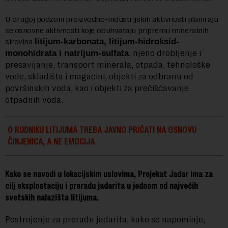
U drugoj podzoni proizvodno-industrijskih aktivnosti planiraju
se osnovne aktivnosti koje obuhvataju pripremu mineralnih
sirovina
litijum-karbonata, litijum-hidroksid-
, njeno drobljenje i
monohidrata i natrijum-sulfata
presavijanje, transport minerala, otpada, tehnološke
vode, skladišta i magacini, objekti za odbranu od
površinskih voda, kao i objekti za prečišćavanje
otpadnih voda.
O RUDNIKU LITIJUMA TREBA JAVNO PRIČATI NA OSNOVU
ČINJENICA, A NE EMOCIJA
Kako se navodi u lokacijskim uslovima, Projekat Jadar ima za
cilj eksploataciju i preradu jadarita u jednom od najvećih
svetskih nalazišta litijuma.
Postrojenje za preradu jadarita, kako se napominje,