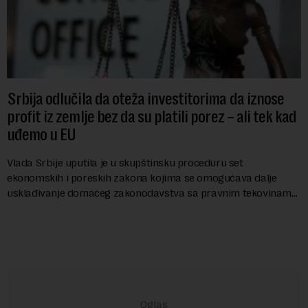
Srbija odlučila da oteža investitorima da iznose
profit iz zemlje bez da su platili porez – ali tek kad
uđemo u EU
Vlada Srbije uputila je u skupštinsku proceduru set
ekonomskih i poreskih zakona kojima se omogućava dalje
usklađivanje domaćeg zakonodavstva sa pravnim tekovinama
Evropske unije i ispunjavaju obaveze predvi...