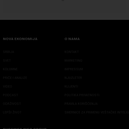
NOVA EKONOMIJA
O NAMA
SRBIJA
KONTAKT
SVET
MARKETING
KOLUMNE
IMPRESSUM
PRIČE I ANALIZE
NJUZLETER
VIDEO
KLIJENTI
PODCAST
POLITIKA PRIVATNOSTI
ODRŽIVOST
PRAVILA KORIŠĆENJA
LEPŠI ŽIVOT
SMERNICE ZA PRIMENU VEŠTAČKE INTELI