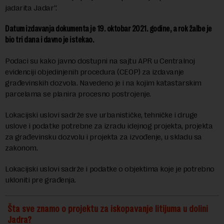
jadarita Jadar“.
Datum izdavanja dokumenta je 19. oktobar 2021. godine, a rok žalbe je
bio tri dana i davno je istekao.
Podaci su kako javno dostupni na sajtu APR u Centralnoj
evidenciji objedinjenih procedura (CEOP) za izdavanje
građevinskih dozvola. Navedeno je i na kojim katastarskim
parcelama se planira procesno postrojenje.
Lokacijski uslovi sadrže sve urbanističke, tehničke i druge
uslove i podatke potrebne za izradu idejnog projekta, projekta
za građevinsku dozvolu i projekta za izvođenje, u skladu sa
zakonom.
Lokacijski uslovi sadrže i podatke o objektima koje je potrebno
ukloniti pre građenja.
Šta sve znamo o projektu za iskopavanje litijuma u dolini
Jadra?