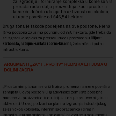
za izgradnju i formiranje kompleksa u kome se vrši
prerada rude i dalja proizvodnja, kao i prostor u
kome će doći do uticaja tih aktivnosti na okolinu,
ukupne površine od 646,54 hektara.
Druga zona je takođe podeljena na dve podzone. Njena
p
rva podzona zauzima površinu od 79,8 hektara, gde treba da
se izgradi kompleks za preradu rude i proizvodnju
litijum-
karbonata, natrijum-sulfata i borne-kiseline
, železnička i putna
infrastruktura.
ARGUMENTI „ZA“ I „PROTIV“ RUDNIKA LITIJUMA U
DOLINI JADRA
„Prostornim planom se vrši trajna promena namene površina i
zemljišta u ovoj podzoni u građevinsko zemljište posebne
namene za proizvodno-industrijske i druge prateće objekte i
aktivnosti. U ovoj podzoni se planira izgradnja industrijskog
železničkog koloseka, internih saobraćajnica i drugih
infrastrukturnih sistema i objekata“, navodi se u dokumentu.