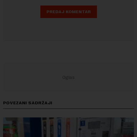
POVEZANI SADRŽAJI