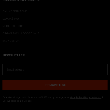
BUSSINES INFO GROUP
ONLINE EDUKACIJE
IZDAVAŠTVO
MEDIJSKE OBUKE
ORGANIZACIJA DOGADJAJA
EKONOM I JA
NEWSLETTER
PRIJAVITE SE
Ova stranica je zaštićena sa reCAPTCHA i primenjuju se
Google Politika privatnosti
i
Uslovi korišćenja usluge