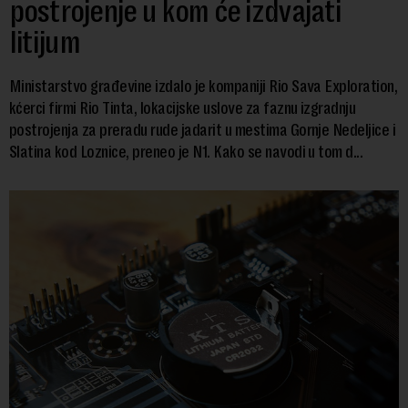
postrojenje u kom će izdvajati
litijum
Ministarstvo građevine izdalo je kompaniji Rio Sava Exploration,
kćerci firmi Rio Tinta, lokacijske uslove za faznu izgradnju
postrojenja za preradu rude jadarit u mestima Gornje Nedeljice i
Slatina kod Loznice, preneo je N1. Kako se navodi u tom d...