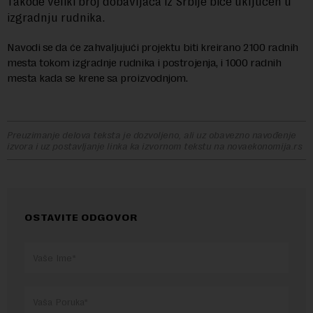
Takođe veliki broj dobavljača iz Srbije biće uključen u
izgradnju rudnika.
Navodi se da će zahvaljujući projektu biti kreirano 2100 radnih
mesta tokom izgradnje rudnika i postrojenja, i 1000 radnih
mesta kada se krene sa proizvodnjom.
Preuzimanje delova teksta je dozvoljeno, ali uz obavezno navođenje
izvora i uz postavljanje linka ka izvornom tekstu na novaekonomija.rs
OSTAVITE ODGOVOR