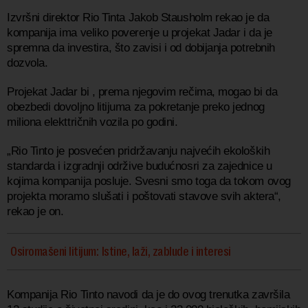
Izvršni direktor Rio Tinta Jakob Stausholm rekao je da
kompanija ima veliko poverenje u projekat Jadar i da je
spremna da investira, što zavisi i od dobijanja potrebnih
dozvola.
Projekat Jadar bi , prema njegovim rečima, mogao bi da
obezbedi dovoljno litijuma za pokretanje preko jednog
miliona elekttričnih vozila po godini.
„Rio Tinto je posvećen pridržavanju najvećih ekoloških
standarda i izgradnji održive budućnosri za zajednice u
kojima kompanija posluje. Svesni smo toga da tokom ovog
projekta moramo slušati i poštovati stavove svih aktera“,
rekao je on.
Osiromašeni litijum: Istine, laži, zablude i interesi
Kompanija Rio Tinto navodi da je do ovog trenutka završila