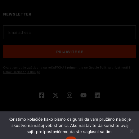
NEWSLETTER
PRIJAVITE SE
Ova stranica je zaštićena sa reCAPTCHA i primenjuju se
Google Politika privatnosti
i
Uslovi korišćenja usluge
Koristimo kolačiće kako bismo osigurali da vam pružimo najbolje
iskustvo na našoj veb stranici. Ako nastavite da koristite ovaj
sajt, pretpostavićemo da ste saglasni sa tim.
© 2026 NOVA EKONOMIJA | SVA PRAVA ZADŽANA | DEVELOPED BY
CUBES