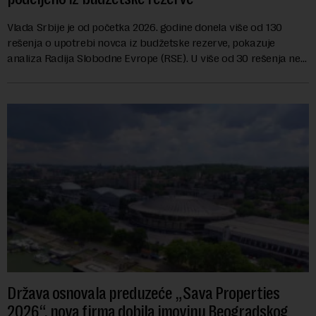
Vlada Srbije je od početka 2026. godine donela više od 130
rešenja o upotrebi novca iz budžetske rezerve, pokazuje
analiza Radija Slobodne Evrope (RSE). U više od 30 rešenja ne
navodi se tačan iznos koji će ...
Država osnovala preduzeće „Sava Properties
2026“, nova firma dobila imovinu Beogradskog