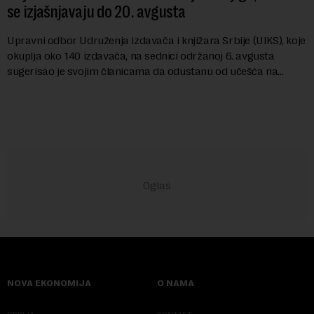
se izjašnjavaju do 20. avgusta
Upravni odbor Udruženja izdavača i knjižara Srbije (UIKS), koje
okuplja oko 140 izdavača, na sednici održanoj 6. avgusta
sugerisao je svojim članicama da odustanu od učešća na
predstojećem Sajmu knjiga. Vrem...
NOVA EKONOMIJA
O NAMA