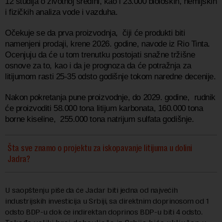
12 studija o životnoj sredini, kao i 23.000 bioloških, hemijskih
i fizičkih analiza vode i vazduha.
Očekuje se da prva proizvodnja, čiji će produkti biti
namenjeni prodaji, krene 2026. godine, navode iz Rio Tinta.
Ocenjuju da će u tom trenutku postojati snažne tržišne
osnove za to, kao i da je prognoza da će potražnja za
litijumom rasti 25-35 odsto godišnje tokom naredne decenije.
Nakon pokretanja pune proizvodnje, do 2029. godine, rudnik
će proizvoditi 58.000 tona litijum karbonata, 160.000 tona
borne kiseline, 255.000 tona natrijum sulfata godišnje.
Šta sve znamo o projektu za iskopavanje litijuma u dolini
Jadra?
U saopštenju piše da će Jadar biti jedna od najvećih
industrijskih investicija u Srbiji, sa direktnim doprinosom od 1
odsto BDP-u dok će indirektan doprinos BDP-u biti 4 odsto.