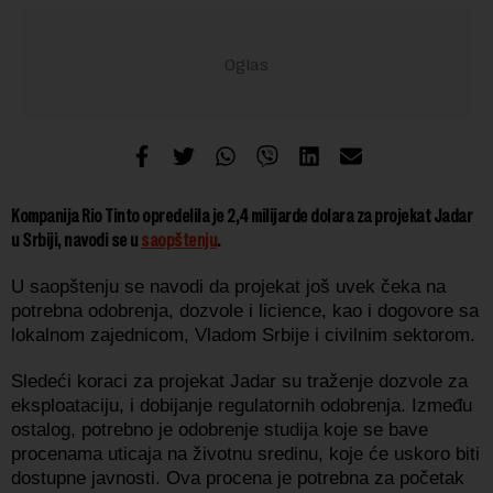
Kompanija Rio Tinto opredelila je 2,4 milijarde dolara za projekat Jadar
u Srbiji, navodi se u
saopštenju
.
U saopštenju se navodi da projekat još uvek čeka na
potrebna odobrenja, dozvole i licience, kao i dogovore sa
lokalnom zajednicom, Vladom Srbije i civilnim sektorom.
Sledeći koraci za projekat Jadar su traženje dozvole za
eksploataciju, i dobijanje regulatornih odobrenja. Između
ostalog, potrebno je odobrenje studija koje se bave
procenama uticaja na životnu sredinu, koje će uskoro biti
dostupne javnosti. Ova procena je potrebna za početak