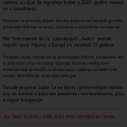
radova, a cilj je da izgradnja krene u 2022. godini, navodi
se u saopštenju.
Projekat za preradu litijum-borata jedan je od najvećih grinfild
projekata litijuma na svetu, navodi se u saopštenju kompanije.
Rio Tinto navodi da će zahvaljujući „Jadru“ postati
najveći izvor litijuma u Evropi za narednih 15 godina.
Projekat Jadar odnosi se na proizvodnju litijum- karbonata koji
je potreban za proizvodnju baterija. Radi se o kritičnom
mineralu koji se koristi za široku lepzu baterija za električna
vozila i skladištenje obnovljive energije.
Takođe projekat Jadar će se baviti i proizvodnjom borata
koji se koriste u solarnim panelima i vetroturbinama, piše
u objavi kompanije.
Rio Tinto: Vodama u dolini Jadra ćemo upravljati po zakonu