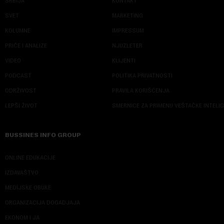
SRBIJA
KONTAKT
SVET
MARKETING
KOLUMNE
IMPRESSUM
PRIČE I ANALIZE
NJUZLETER
VIDEO
KLIJENTI
PODCAST
POLITIKA PRIVATNOSTI
ODRŽIVOST
PRAVILA KORIŠĆENJA
LEPŠI ŽIVOT
SMERNICE ZA PRIMENU VEŠTAČKE INTELI
BUSSINES INFO GROUP
ONLINE EDUKACIJE
IZDAVAŠTVO
MEDIJSKE OBUKE
ORGANIZACIJA DOGADJAJA
EKONOM I JA