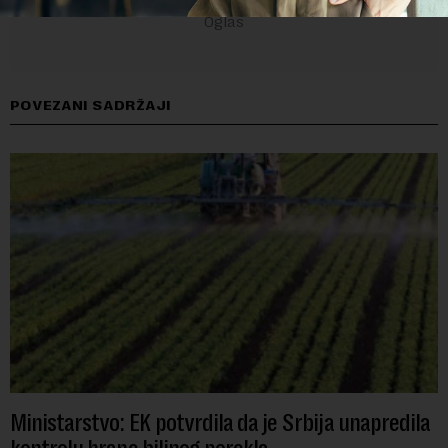
POVEZANI SADRŽAJI
Ministarstvo: EK potvrdila da je Srbija unapredila