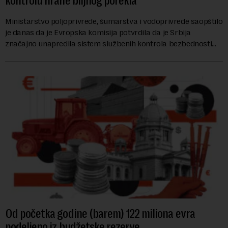
kontrolu hrane biljnog porekla
Ministarstvo poljoprivrede, šumarstva i vodoprivrede saopštilo
je danas da je Evropska komisija potvrdila da je Srbija
značajno unapredila sistem službenih kontrola bezbednosti
hrane biljnog porekla, te da k...
Od početka godine (barem) 122 miliona evra
podeljeno iz budžetske rezerve