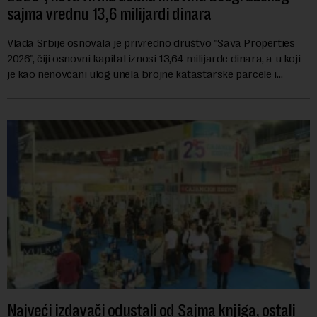
sajma vrednu 13,6 milijardi dinara
Vlada Srbije osnovala je privredno društvo "Sava Properties
2026", čiji osnovni kapital iznosi 13,64 milijarde dinara, a u koji
je kao nenovčani ulog unela brojne katastarske parcele i
objekte u okviru kompl...
Najveći izdavači odustali od Sajma knjiga, ostali