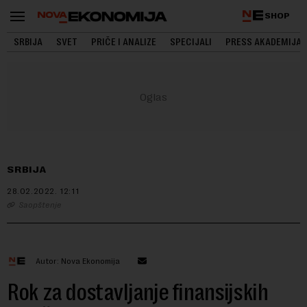
SHOP
SRBIJA
SVET
PRIČE I ANALIZE
SPECIJALI
PRESS AKADEMIJA
SRBIJA
28.02.2022.
12:11
Saopštenje
Autor: Nova Ekonomija
Rok za dostavljanje finansijskih