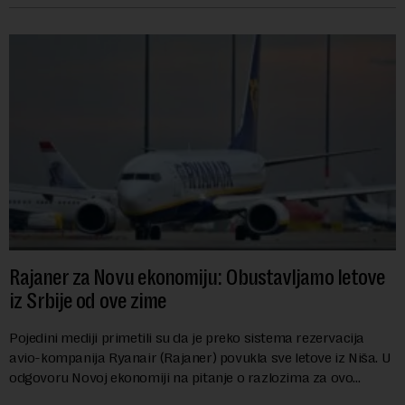
Rajaner za Novu ekonomiju: Obustavljamo letove
iz Srbije od ove zime
Pojedini mediji primetili su da je preko sistema rezervacija
avio-kompanija Ryanair (Rajaner) povukla sve letove iz Niša. U
odgovoru Novoj ekonomiji na pitanje o razlozima za ovo
povlačenje, ovaj avio-gigant...