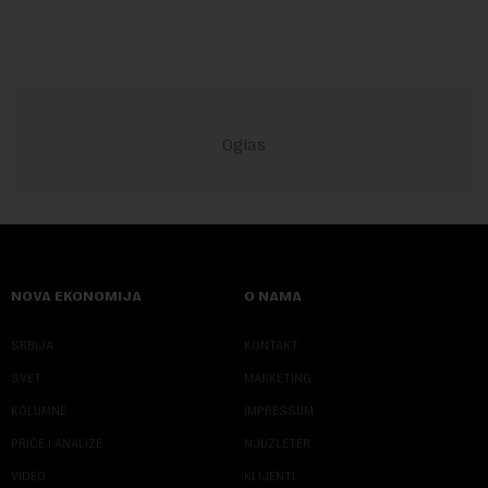
NOVA EKONOMIJA
O NAMA
SRBIJA
KONTAKT
SVET
MARKETING
KOLUMNE
IMPRESSUM
PRIČE I ANALIZE
NJUZLETER
VIDEO
KLIJENTI