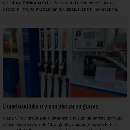
direktora Telekoma Srbije Vladimira Lučića nepoželjnom
osobom i trajno mu zabranilo ulazak, tranzit i boravak na
Kosovu, navodeći kao razlog njegove javn...
Doneta odluka o visini akciza na gorivo
Vlada Srbije produžila je smanjenje akciza na naftne derivate
za još sedam dana, do 16. avgusta, objavio je danas RTS, a