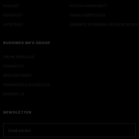
PODCAST
POLITIKA PRIVATNOSTI
ODRŽIVOST
PRAVILA KORIŠĆENJA
LEPŠI ŽIVOT
SMERNICE ZA PRIMENU VEŠTAČKE INTELI
BUSSINES INFO GROUP
ONLINE EDUKACIJE
IZDAVAŠTVO
MEDIJSKE OBUKE
ORGANIZACIJA DOGADJAJA
EKONOM I JA
NEWSLETTER