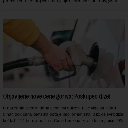
prenosi Beta.Postojeće smanjenje akciza važi do 9. avgusta
kao mera ublažavanja po...
Objavljene nove cene goriva: Poskupeo dizel
U narednih sedam dana cena evrodizela biće viša za jedan
dinar, dok cena benzina ostaje nepromenjena.Tako će evrodizel
koštati 227 dinara po litru. Cena benzina, kao i dosad, biće 202
dinara po litru. ...