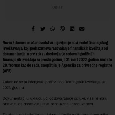
Novim Zakonom o računovodstvu najavljen je novi model finansijskog
izveštavanja, koji podrazumeva razdvajanje finansijskih izveštaja od
dokumentacije, a prvi rok za dostavljanje redovnih godišnjih
finansijskih izveštaja za prošlu godinu je 31. mart 2022. godine, umesto
28. februar kao do sada,
saopštila je Agencija za privredne registre
(APR).
Zakon će se primenjivati počevši od finansijskih izveštaja za
2021. godinu.
Dokumentaciju, uključujući odgovarajuće odluke, više nemaju
obavezu da dostavljaju sva preduzeća i preduzetnici.
Ta obaveza dostavljanja dokumentacije važi samo obveznike