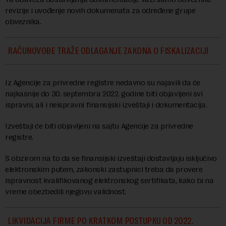
revizije i uvođenje novih dokumenata za određene grupe
obveznika.
RAČUNOVOĐE TRAŽE ODLAGANJE ZAKONA O FISKALIZACIJI
Iz Agencije za privredne registre nedavno su najavili da će
najkasnije do 30. septembra 2022. godine biti objavljeni svi
ispravni, ali i neispravni finansijski izveštaji i dokumentacija.
Izveštaji će biti objavljeni na sajtu Agencije za privredne
registre.
S obzirom na to da se finansijski izveštaji dostavljaju isključivo
elektronskim putem, zakonski zastupnici treba da provere
ispravnost kvalifikovanog elektronskog sertifikata, kako bi na
vreme obezbedili njegovu validnost.
LIKVIDACIJA FIRME PO KRATKOM POSTUPKU OD 2022.