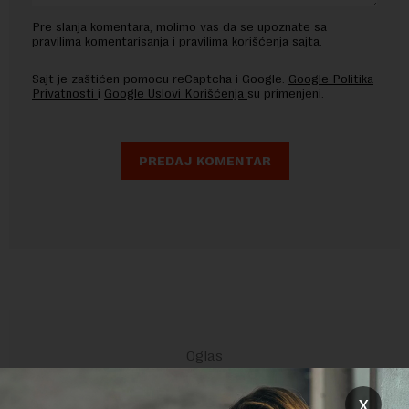
Pre slanja komentara, molimo vas da se upoznate sa
pravilima komentarisanja i pravilima korišćenja sajta.
Sajt je zaštićen pomocu reCaptcha i Google.
Google Politika
Privatnosti
i
Google Uslovi Korišćenja
su primenjeni.
x