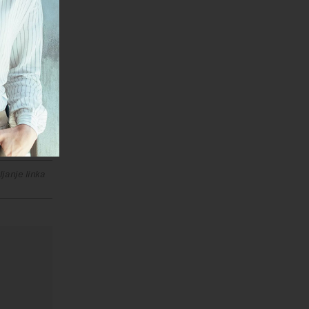
je novih,
sništvu
alazi u
janje linka