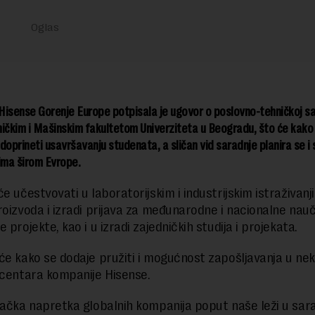
isense Gorenje Europe potpisala je ugovor o poslovno-tehničkoj sa
ičkim i Mašinskim fakultetom Univerziteta u Beogradu, što će kako
doprineti usavršavanju studenata, a sličan vid saradnje planira se i 
ima širom Evrope.
e učestvovati u laboratorijskim i industrijskim istraživanj
roizvoda i izradi prijava za međunarodne i nacionalne nauč
 projekte, kao i u izradi zajedničkih studija i projekata.
će kako se dodaje pružiti i mogućnost zapošljavanja u ne
 centara kompanije Hisense.
tačka napretka globalnih kompanija poput naše leži u sara