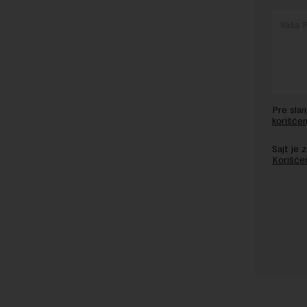
Pre sla
korišćen
Sajt je
Korišće