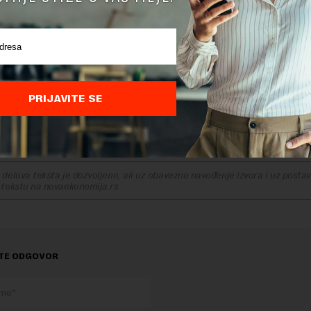
pošljava oko 7.000 inženjera čiji je glavni zadatak razvijan
h i visoko kvalitetnih proizvoda.
enje ove godine obeležava i 70 godina poslovanja, a u vla
rupe je od 2018. godine.
PRIJAVITE SE
Srbiji posluje oveć 14 godina, a u fabrici koja se od tada n
apošljava oko 2.000 radnika.
delova teksta je dozvoljeno, ali uz obavezno navođenje izvora i uz postavl
 tekstu na novaekonomija.rs
TE ODGOVOR