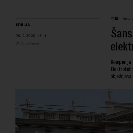
Autor
SRBIJA
Šans
09.12.2020.
16:11
elekt
Saopštenje
Kompanija H
Elektrotehn
objašnjava 