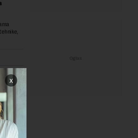
a
jama
tehnike,
ruži
x
tivnim
 napredak
 fakultet
u