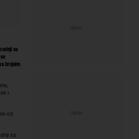
radnji sa
 se
sa brojnim
ima,
ne i
kim od
dnji sa