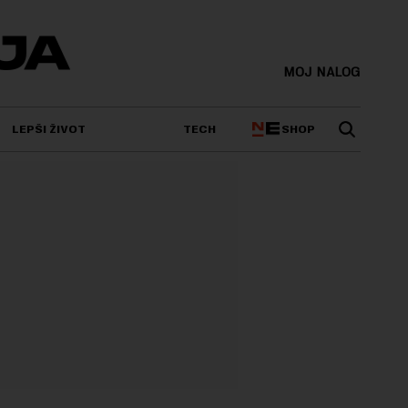
MOJ NALOG
SHOP
LEPŠI ŽIVOT
TECH