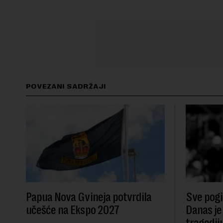
POVEZANI SADRŽAJI
Papua Nova Gvineja potvrdila
Sve pogib
učešće na Ekspo 2027
Danas je