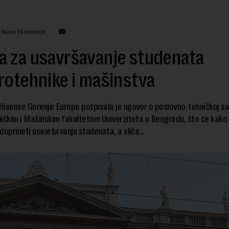
: Nova Ekonomija
a za usavršavanje studenata
rotehnike i mašinstva
isense Gorenje Europe potpisala je ugovor o poslovno-tehničkoj sa
ičkim i Mašinskim fakultetom Univerziteta u Beogradu, što će kako
doprineti usavršavanju studenata, a sliča...