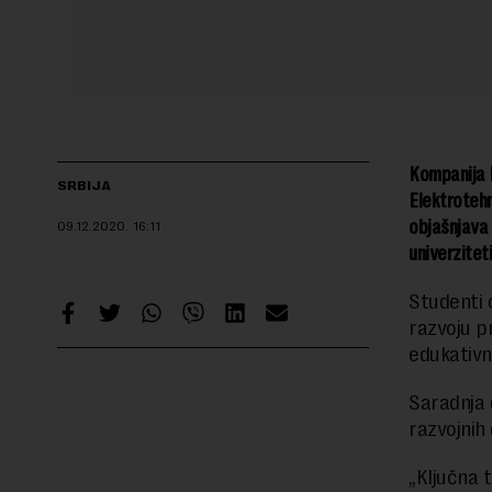
Kompanija H
SRBIJA
Elektrotehn
objašnjava 
09.12.2020.
16:11
univerzitet
Studenti ć
razvoju p
edukativne
Saradnja 
razvojnih
„Ključna 