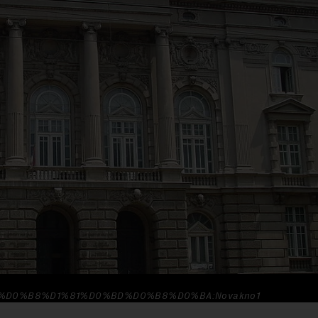
1%80%D0%B8%D1%81%D0%BD%D0%B8%D0%BA:Novakno1