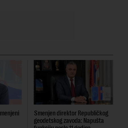
smenjeni
Smenjen direktor Republičkog
geodetskog zavoda: Napušta