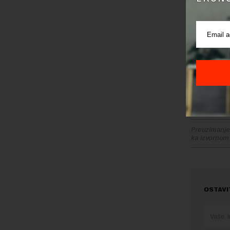
Hisense za
inovativni
Brend Gor
Hisense G
Gorenje u 
Valjevu z
Preuzimanje 
ka izvornom
OSTAVI