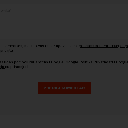
nja komentara, molimo vas da se upoznate sa
pravilima komentarisanja i p
ja sajta.
 zaštićen pomocu reCaptcha i Google.
Google Politika Privatnosti
i
Google
nja
su primenjeni.