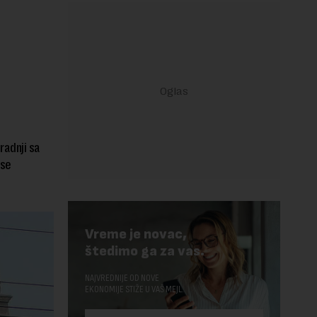
radnji sa
 se
Vreme je novac,
štedimo ga za vas.
NAJVREDNIJE OD NOVE
EKONOMIJE STIŽE U VAŠ MEJL.