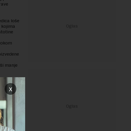
drave
edica loše
u kojima
stotine
 tokom
oizvedene
oši manje
x
janje linka