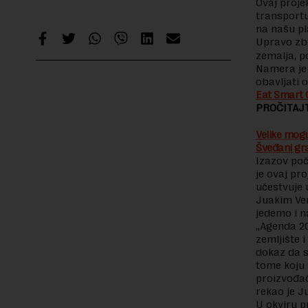
Ovaj proje
transport
na našu p
Upravo zbo
zemalja, 
Namera je 
obavljati o
Eat Smart 
PROČITAJT
Velike mogu
Šveđani gra
Izazov poč
je ovaj pr
učestvuje 
Juakim Ver
jedemo i n
„Agenda 20
zemljište i
dokaz da s
tome koju 
proizvođača
rekao je J
U okviru 