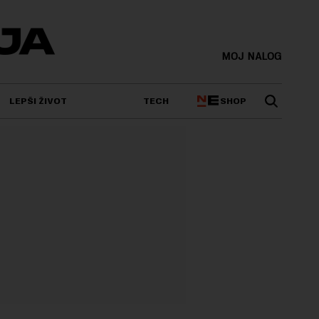
MOJ NALOG
SHOP
LEPŠI ŽIVOT
TECH