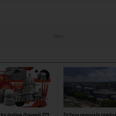
ka godine (barem) 122
Država osnovala predu