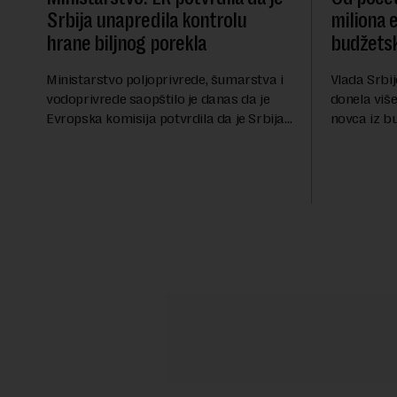
Srbija unapredila kontrolu
miliona 
hrane biljnog porekla
budžetsk
Ministarstvo poljoprivrede, šumarstva i
Vlada Srbij
vodoprivrede saopštilo je danas da je
donela više
Evropska komisija potvrdila da je Srbija
novca iz b
značajno unapredila sistem službenih
analiza Ra
kontrola bezbednosti hrane biljnog
više od 30 
porekla, te da k...
iznos koji će