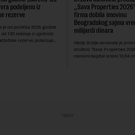
evra podeljeno iz
„Sava Properties 2026“
e rezerve
firma dobila imovinu
Beogradskog sajma vre
e je od početka 2026. godine
milijardi dinara
 od 130 rešenja o upotrebi
udžetske rezerve, pokazuje
Vlada Srbije osnovala je priv
dija Slobodne Evrope (RSE). U
društvo "Sava Properties 2026",
rešenja ne navodi se tačan
osnovni kapital iznosi 13,64 mi
 ...
dinara, a u koji je kao nenovča
unela brojne katastarske parc
objekte u okviru kompl...