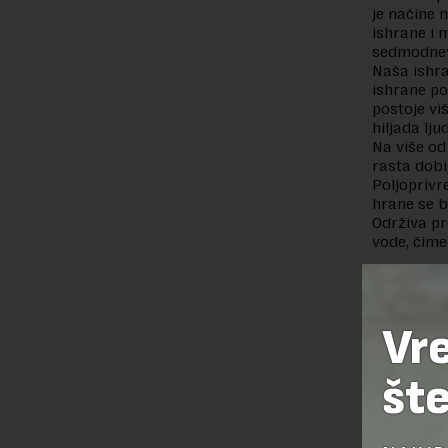
je načine 
ishrane i m
sedmodnev
Naša ishra
ishrane po
postoje vi
hiljada lju
Na više od
rasta dobi
Poljoprivr
hrane se b
Održiva pr
vode, čime
Preuzimanje 
ka izvornom
Vr
šte
OSTAVI