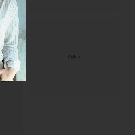
ravilima
 Uslovi