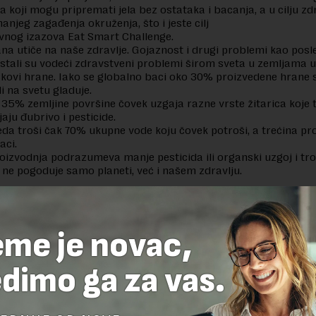
na koji mogu pripremati jela bez ostataka i bacanja, a u cilju z
anjeg zagađenja okruženja, što i jeste cilj
nog izazova Eat Smart Challenge.
na utiče na naše zdravlje. Gojaznost i drugi problemi kao posl
stali su vodeći zdravstveni problemi širom sveta u zemljama 
škovi hrane. Iako se globalno baci oko 30% proizvedene hrane 
di na svetu gladuje.
 35% zemljine površine čovek uzgaja razne vrste žitarica koje
jaju đubrivo i pesticide.
eda troši čak 70% ukupne vode koju čovek potroši, a trećina pr
aci.
oizvodnja podrazumeva manje pesticida ili organski uzgoj i tr
 ne pogoduje samo planeti, već i našem zdravlju.
delova teksta je dozvoljeno, ali uz obavezno navođenje izvora i uz postavl
 tekstu na novaekonomija.rs
eme je novac,
dimo ga za vas.
TE ODGOVOR