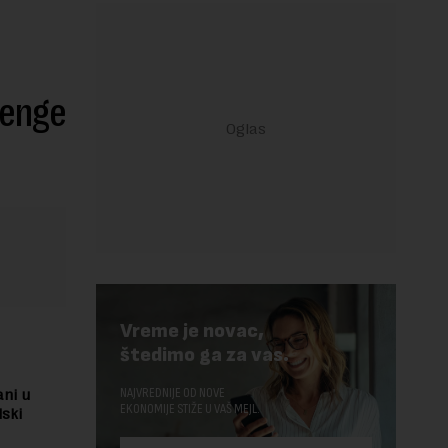
lenge
Vreme je novac,
štedimo ga za vas.
NAJVREDNIJE OD NOVE
ni u
EKONOMIJE STIŽE U VAŠ MEJL.
dski