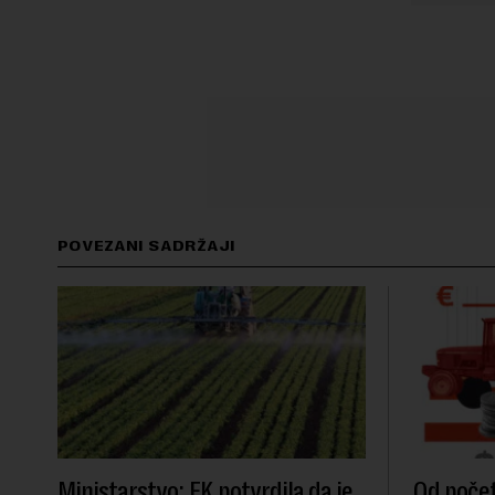
POVEZANI SADRŽAJI
Ministarstvo: EK potvrdila da je
Od počet