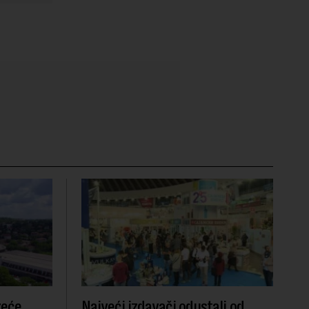
zeće
Najveći izdavači odustali od