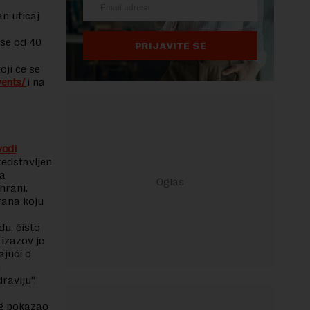
n uticaj
iše od 40
PRIJAVITE SE
oji će se
vents/
i na
vodi
redstavljen
da
hrani.
rana koju
u, čisto
 izazov je
ajući o
h
ravlju“,
rg pokazao