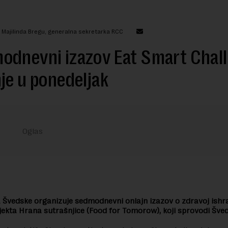
: Majilinda Bregu, generalna sekretarka RCC
odnevni izazov Eat Smart Chal
je u ponedeljak
vedske organizuje sedmodnevni onlajn izazov o zdravoj ishra
jekta Hrana sutrašnjice (Food for Tomorow), koji sprovodi Šve