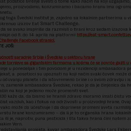
kat podstiče širenje svesti o tome kako način na koji uzgajamo,
ujemo, proizvodimo, konzumiramo i bacamo hranu ima ogroma
lanetu.
g toga Švedski institut je, zajedno sa lokalnim partnerima u v
Smart Challenge.
pokrenuo izazov Eat
da se svako inspiriše da razmisli o hrani kroz sedam izazova k
nlajn od 8. do 14. aprila na platformi
https://eat-smart.confetti.e
Challenge Facebook stranici.
E JOŠ:
ćnosti saradnje Srbije i Švedske u sektoru hrane
de tornjeve sa gigantskim farmama u kojima će se povrće gajiti u 
inje u ponedeljak i tim povodom je u rezidenciji ambasadora p
ojekat, a posetioci su upoznati na koji način svaki čovek može 
u očuvanju planete i da istovremeno brine i o svom zdravlju i is
n, zamenik ambasadora Švedske, rekao je da je činjenica da h
ačin na koji je jedemo može promeniti svet.
30 kaže da, da bismo se hranili zdravo moramo imati čistu vod
 čist vazduh, kao i fokus na održivosti u proizvodnji hrane. Ovaj
vako može da učestvuje i da doprinese promeni sveta razmišlj
vrstu hrane konzumiramo – da li je to organska hrana lokalni
 ili je, naprotiv, puna pesticida i šta takva hrana čini našem zd
uakim Vern.
predstavljanja projekta, kuvar ambasadora Švedske Lars Ekbe