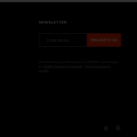
NEWSLETTER
PRIJAVITE SE
Ova stranica je zaštićena sa reCAPTCHA i primenjuju
se
Google Politika privatnosti
i
Uslovi korišćenja
usluge