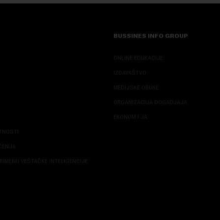
BUSSINES INFO GROUP
ONLINE EDUKACIJE
IZDAVAŠTVO
MEDIJSKE OBUKE
ORGANIZACIJA DOGADJAJA
EKONOM I JA
ATNOSTI
ŠĆENJA
RIMENU VEŠTAČKE INTELIGENCIJE