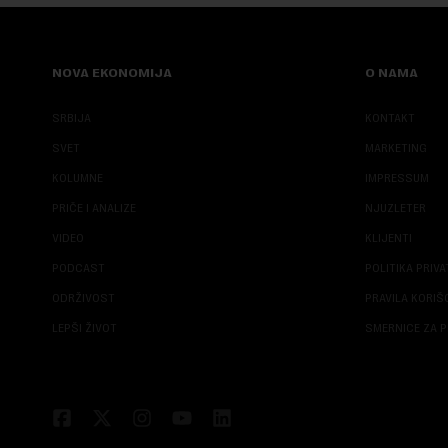
NOVA EKONOMIJA
O NAMA
SRBIJA
KONTAKT
SVET
MARKETING
KOLUMNE
IMPRESSUM
PRIČE I ANALIZE
NJUZLETER
VIDEO
KLIJENTI
PODCAST
POLITIKA PRIV
ODRŽIVOST
PRAVILA KORI
LEPŠI ŽIVOT
SMERNICE ZA P