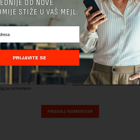
EDNIJE OD NOVE
MIJE STIŽE U VAŠ MEJL.
PRIJAVITE SE
nja komentara, molimo vas da se upoznate sa
pravilima komentarisanja i p
ja sajta.
 zaštićen pomocu reCaptcha i Google.
Google Politika Privatnosti
i
Google
nja
su primenjeni.