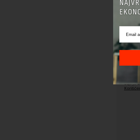
NAJVR
EKONO
Pre sla
korišćen
Sajt je
Korišće