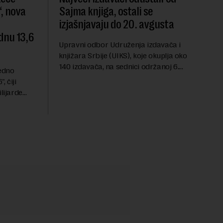
, nova
Sajma knjiga, ostali se
izjašnjavaju do 20. avgusta
dnu 13,6
Upravni odbor Udruženja izdavača i
knjižara Srbije (UIKS), koje okuplja oko
140 izdavača, na sednici održanoj 6.
redno
avgusta sugerisao je svojim članicama
 čiji
da odustanu od učešća na predstojećem
lijarde
Sajmu knjiga. Vrem...
ni ulog
ele i