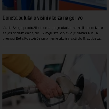
Doneta odluka o visini akciza na gorivo
Vlada Srbije produžila je smanjenje akciza na naftne derivate
za još sedam dana, do 16. avgusta, objavio je danas RTS, a
prenosi Beta.Postojeće smanjenje akciza važi do 9. avgusta
kao mera ublažavanja po...