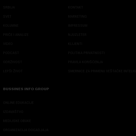
SRBIJA
KONTAKT
SVET
MARKETING
KOLUMNE
IMPRESSUM
PRIČE I ANALIZE
NJUZLETER
VIDEO
KLIJENTI
PODCAST
POLITIKA PRIVATNOSTI
ODRŽIVOST
PRAVILA KORIŠĆENJA
LEPŠI ŽIVOT
SMERNICE ZA PRIMENU VEŠTAČKE INTELI
BUSSINES INFO GROUP
ONLINE EDUKACIJE
IZDAVAŠTVO
MEDIJSKE OBUKE
ORGANIZACIJA DOGADJAJA