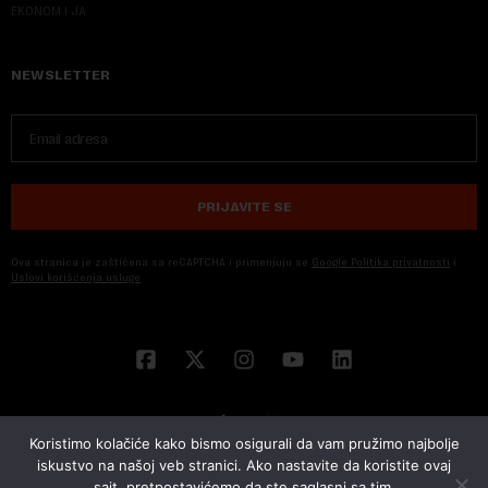
EKONOM I JA
NEWSLETTER
PRIJAVITE SE
Ova stranica je zaštićena sa reCAPTCHA i primenjuju se
Google Politika privatnosti
i
Uslovi korišćenja usluge
Koristimo kolačiće kako bismo osigurali da vam pružimo najbolje
iskustvo na našoj veb stranici. Ako nastavite da koristite ovaj
sajt, pretpostavićemo da ste saglasni sa tim.