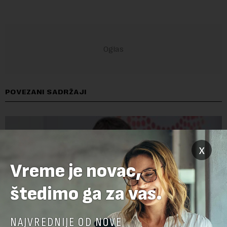
POVEZANI SADRŽAJI
x
Vreme je novac,
štedimo ga za vas.
NAJVREDNIJE OD NOVE