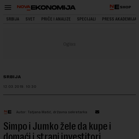
SHOP
SRBIJA
SVET
PRIČE I ANALIZE
SPECIJALI
PRESS AKADEMIJA
SRBIJA
12.03.2019.
10:30
Autor: Tatjana Matić, državna sekretarka
Simpo i Jumko žele da kupe i
domaći i strani investitori