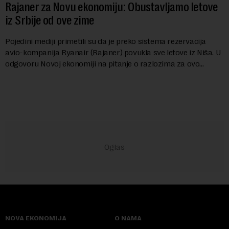
Rajaner za Novu ekonomiju: Obustavljamo letove
iz Srbije od ove zime
Pojedini mediji primetili su da je preko sistema rezervacija
avio-kompanija Ryanair (Rajaner) povukla sve letove iz Niša. U
odgovoru Novoj ekonomiji na pitanje o razlozima za ovo
povlačenje, ovaj avio-gigant...
NOVA EKONOMIJA
O NAMA