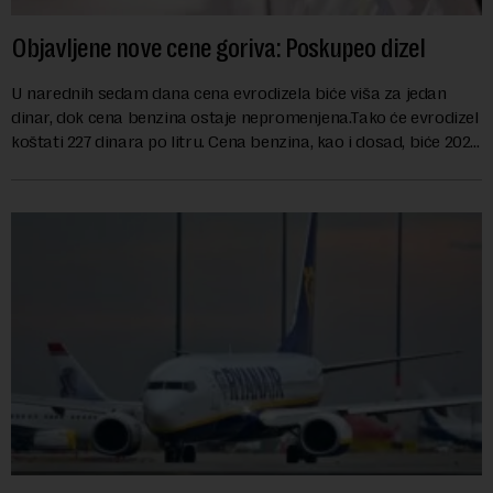
Objavljene nove cene goriva: Poskupeo dizel
U narednih sedam dana cena evrodizela biće viša za jedan
dinar, dok cena benzina ostaje nepromenjena.Tako će evrodizel
koštati 227 dinara po litru. Cena benzina, kao i dosad, biće 202
dinara po litru. ...