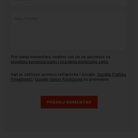
Pre slanja komentara, molimo vas da se upoznate sa
pravilima komentarisanja i pravilima korišćenja sajta.
Sajt je zaštićen pomocu reCaptcha i Google.
Google Politika
Privatnosti
i
Google Uslovi Korišćenja
su primenjeni.