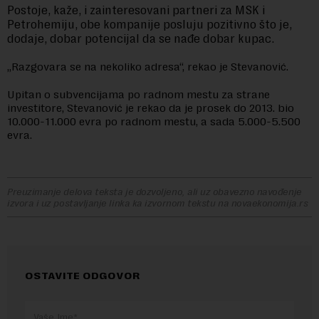
Postoje, kaže, i zainteresovani partneri za MSK i
Petrohemiju, obe kompanije posluju pozitivno što je,
dodaje, dobar potencijal da se nađe dobar kupac.
„Razgovara se na nekoliko adresa“, rekao je Stevanović.
Upitan o subvencijama po radnom mestu za strane
investitore, Stevanović je rekao da je prosek do 2013. bio
10.000-11.000 evra po radnom mestu, a sada 5.000-5.500
evra.
Preuzimanje delova teksta je dozvoljeno, ali uz obavezno navođenje
izvora i uz postavljanje linka ka izvornom tekstu na novaekonomija.rs
OSTAVITE ODGOVOR