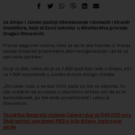
Za Simpo i Jumko postoji interesovanje i domaćih i stranih
investitora, kaže državni sekretar u Ministarstvu privrede
Dragan Stevanović.
Prema njegovim rečima, čeka se da te dve fabrike iz Vranja
usvoje Unapred pripremljeni plan reorganizacije i da se za
njih nađu partneri.
On je za Blic rekao da je za 2.400 ljudi koji rade u Simpu, ali i
za 1.500 zaposlenih u Jumku država mnogo uradila.
„Oni sada rade, a ne kao 2013. kada su bili na ulicama. To
nije urađeno da bi ostale u vlasništvu države već da bi se
konsolidovale, pa tek onda privatizovale“, rekao je
Stevanović.
Skupština Beograda otpisala Galenici dug od 640.000 evra
Bivši radnici i penzioneri PKB-a tuže državu, traže svoje
akcije