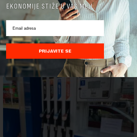
EKONOMIJE STIŽE U VAŠ MEJL.
Direktoru Telekoma Srbija zabranjen ulaz na
Kosovo: Vladimira Lučića Priština proglasila
personom non grata
Ministarstvo unutrašnjih poslova Kosova proglasilo je
direktora Telekoma Srbije Vladimira Lučića nepoželjnom
PRIJAVITE SE
osobom i trajno mu zabranilo ulazak, tranzit i boravak na
Kosovu, navodeći kao razlog njegove javn...