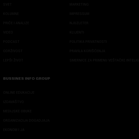
SVET
MARKETING
KOLUMNE
IMPRESSUM
PRIČE I ANALIZE
NJUZLETER
VIDEO
KLIJENTI
PODCAST
POLITIKA PRIVATNOSTI
ODRŽIVOST
PRAVILA KORIŠĆENJA
LEPŠI ŽIVOT
SMERNICE ZA PRIMENU VEŠTAČKE INTELI
BUSSINES INFO GROUP
ONLINE EDUKACIJE
IZDAVAŠTVO
MEDIJSKE OBUKE
ORGANIZACIJA DOGADJAJA
EKONOM I JA