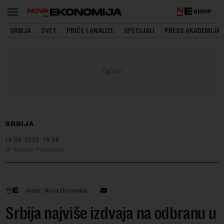
SHOP
SRBIJA
SVET
PRIČE I ANALIZE
SPECIJALI
PRESS AKADEMIJA
SRBIJA
14.03.2022.
19:38
Nevena Petaković
Autor: Nova Ekonomija
Srbija najviše izdvaja na odbranu u