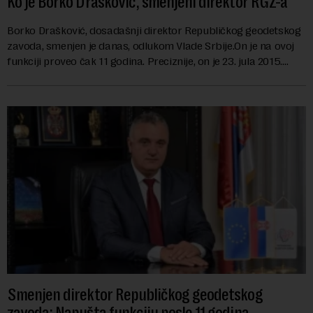
Ko je Borko Drašković, smenjeni direktor RGZ-a
Borko Drašković, dosadašnji direktor Republičkog geodetskog
zavoda, smenjen je danas, odlukom Vlade Srbije.On je na ovoj
funkciji proveo čak 11 godina. Preciznije, on je 23. jula 2015.
izabran za v.d. di...
Smenjen direktor Republičkog geodetskog
zavoda: Napušta funkciju posle 11 godina