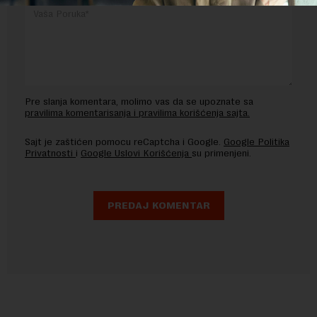
Pre slanja komentara, molimo vas da se upoznate sa
pravilima komentarisanja i pravilima korišćenja sajta.
Sajt je zaštićen pomocu reCaptcha i Google.
Google Politika
Privatnosti
i
Google Uslovi Korišćenja
su primenjeni.