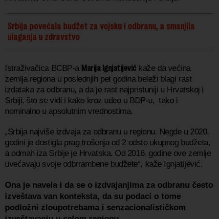
Srbija povećala budžet za vojsku i odbranu, a smanjila
ulaganja u zdravstvo
Marija Ignjatijević
Istraživačica BCBP-a
kaže da većina
zemlja regiona u poslednjih pet godina beleži blagi rast
izdataka za odbranu, a da je rast najpristuniji u Hrvatskoj i
Srbiji, što se vidi i kako kroz udeo u BDP-u, tako i
nominalno u apsolutnim vrednostima.
„Srbija najviše izdvaja za odbranu u regionu. Negde u 2020.
godini je dostigla prag trošenja od 2 odsto ukupnog budžeta,
a odmah iza Srbije je Hrvatska. Od 2016. godine ove zemlje
uvećavaju svoje odbrrambene budžete“, kaže Ignjatijević.
Ona je navela i da se o izdvajanjima za odbranu često
izveštava van konteksta, da su podaci o tome
podložni zloupotrebama i senzacionalističkom
izveštavanju u celom regionu.