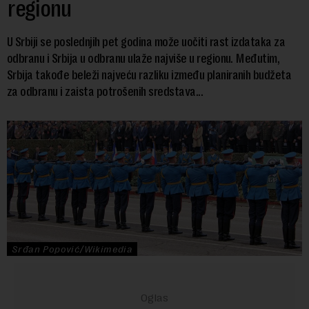
regionu
U Srbiji se poslednjih pet godina može uočiti rast izdataka za
odbranu i Srbija u odbranu ulaže najviše u regionu. Međutim,
Srbija takođe beleži najveću razliku između planiranih budžeta
za odbranu i zaista potrošenih sredstava...
Srđan Popović/Wikimedia