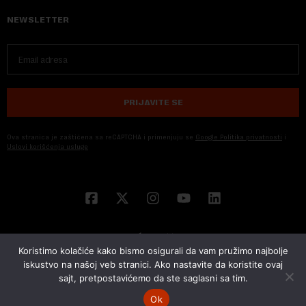
NEWSLETTER
PRIJAVITE SE
Ova stranica je zaštićena sa reCAPTCHA i primenjuju se
Google Politika privatnosti
i
Uslovi korišćenja usluge
Koristimo kolačiće kako bismo osigurali da vam pružimo najbolje
iskustvo na našoj veb stranici. Ako nastavite da koristite ovaj
sajt, pretpostavićemo da ste saglasni sa tim.
© 2026 NOVA EKONOMIJA | SVA PRAVA ZADŽANA | DEVELOPED BY
CUBES
Ok