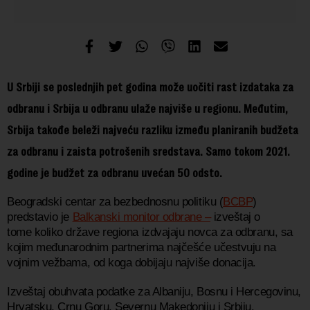
U Srbiji se poslednjih pet godina može uočiti rast izdataka za
odbranu i Srbija u odbranu ulaže najviše u regionu. Međutim,
Srbija takođe beleži najveću razliku između planiranih budžeta
za odbranu i zaista potrošenih sredstava. Samo tokom 2021.
godine je budžet za odbranu uvećan 50 odsto.
Beogradski centar za bezbednosnu politiku (
BCBP
)
predstavio je
Balkanski monitor odbrane –
izveštaj o
tome koliko države regiona izdvajaju novca za odbranu, sa
kojim međunarodnim partnerima najčešće učestvuju na
vojnim vežbama, od koga dobijaju najviše donacija.
Izveštaj obuhvata podatke za Albaniju, Bosnu i Hercegovinu,
Hrvatsku, Crnu Goru, Severnu Makedoniju i Srbiju.