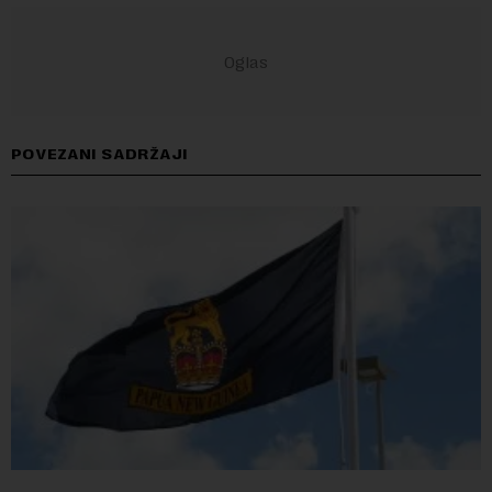
POVEZANI SADRŽAJI