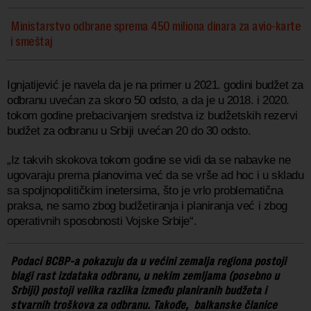
Ministarstvo odbrane sprema 450 miliona dinara za avio-karte
i smeštaj
Ignjatijević je navela da je na primer u 2021. godini budžet za
odbranu uvećan za skoro 50 odsto, a da je u 2018. i 2020.
tokom godine prebacivanjem sredstva iz budžetskih rezervi
budžet za odbranu u Srbiji uvećan 20 do 30 odsto.
„Iz takvih skokova tokom godine se vidi da se nabavke ne
ugovaraju prema planovima već da se vrše ad hoc i u skladu
sa spoljnopolitičkim inetersima, što je vrlo problematična
praksa, ne samo zbog budžetiranja i planiranja već i zbog
operativnih sposobnosti Vojske Srbije“.
Podaci BCBP-a pokazuju da u većini zemalja regiona postoji
blagi rast izdataka odbranu, u nekim zemljama (posebno u
Srbiji) postoji velika razlika između planiranih budžeta i
stvarnih troškova za odbranu. Takođe, balkanske članice