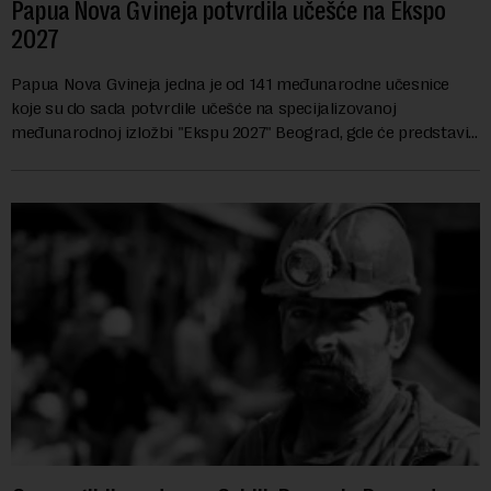
Papua Nova Gvineja potvrdila učešće na Ekspo
2027
Papua Nova Gvineja jedna je od 141 međunarodne učesnice
koje su do sada potvrdile učešće na specijalizovanoj
međunarodnoj izložbi "Ekspu 2027" Beograd, gde će predstaviti
i kao državu sa najvećom jezičkom ra...