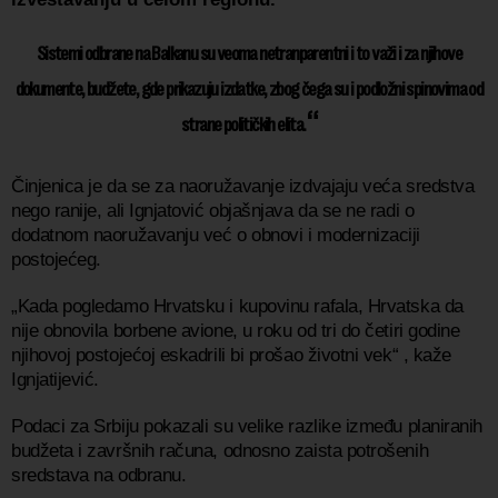
Sistemi odbrane na Balkanu su veoma netranparentni i to važi i za njihove
dokumente, budžete, gde prikazuju izdatke, zbog čega su i podložni spinovima od
strane političkih elita.
Činjenica je da se za naoružavanje izdvajaju veća sredstva
nego ranije, ali Ignjatović objašnjava da se ne radi o
dodatnom naoružavanju već o obnovi i modernizaciji
postojećeg.
„Kada pogledamo Hrvatsku i kupovinu rafala, Hrvatska da
nije obnovila borbene avione, u roku od tri do četiri godine
njihovoj postojećoj eskadrili bi prošao životni vek“ , kaže
Ignjatijević.
Podaci za Srbiju pokazali su velike razlike između planiranih
budžeta i završnih računa, odnosno zaista potrošenih
sredstava na odbranu.