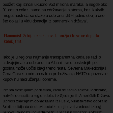
budžet koji iznosi ukuono 950 miliona maraka, a negde oko
91 odsto odlazi samo na održavanje sistema, bez ikakvih
mogućnosti da se ulaže u odbranu. „BiH jedino dobija ono
što dolazi u vidu donacija iz partnerskih država“.
Ekonomist: Srbija se nakupovala oružja i to se ne dopada
komšijama
Iako je u regionu najmanje transparentna kada se radi o
izdvajnjima za odbranu, i u Albaniji se u poslednjih pet
godina može uočiti blagi trend rasta. Severna Makedonija i
Crna Gora su odmah nakon prdruživanja NATO-u povećale
kupovinu naoružanja i opreme.
Prema dostupnim podacima, kada se radi o sektoru odbrane,
najviše donacija u region dolazi iz Sjedinjenih Američkih Država.
Uprkos značajnim donacijama iz Rusije, Ministarstvo odbrane
Srbije odbija da dostavi podatke o njihovoj vrednosti zbog
njihove „tajnosti i poverljivosti“. Značajan donator u oblasti