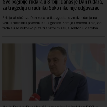
Sve pogibije rudara u Srbiji: Danas je Dan rudara,
za tragediju u rudniku Soko niko nije odgovarao
Srbija obeležava Dan rudara 6. avgusta, u znak sećanja na
veliku radničku pobedu 1903. godine. Zemlja i odnosi u njoj od
tada su se nekoliko puta transformisali, a sektor rudarstva
danas karakterišu velike r...