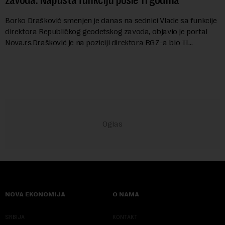
Borko Drašković smenjen je danas na sednici Vlade sa funkcije
direktora Republičkog geodetskog zavoda, objavio je portal
Nova.rs.Drašković je na poziciji direktora RGZ-a bio 11
godina.Kako piše Nova....
NOVA EKONOMIJA
O NAMA
SRBIJA
KONTAKT