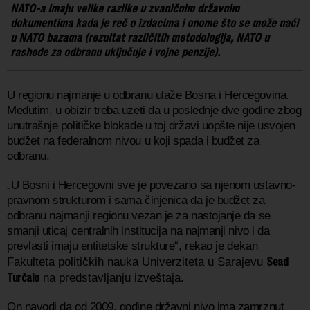
NATO-a imaju velike razlike u zvaničnim državnim
dokumentima kada je reč o izdacima i onome što se može naći
u NATO bazama (rezultat različitih metodologija, NATO u
rashode za odbranu uključuje i vojne penzije).
U regionu najmanje u odbranu ulaže Bosna i Hercegovina.
Međutim, u obizir treba uzeti da u poslednje dve godine zbog
unutrašnje političke blokade u toj državi uopšte nije usvojen
budžet na federalnom nivou u koji spada i budžet za
odbranu.
„U Bosni i Hercegovni sve je povezano sa njenom ustavno-
pravnom strukturom i sama činjenica da je budžet za
odbranu najmanji regionu vezan je za nastojanje da se
smanji uticaj centralnih institucija na najmanji nivo i da
prevlasti imaju entitetske strukture“, rekao je
dekan
Sead
Fakulteta političkih nauka Univerziteta u Sarajevu
Turčalo
na predstavljanju izveštaja.
On navodi da od 2009. godine državni nivo ima zamrznut