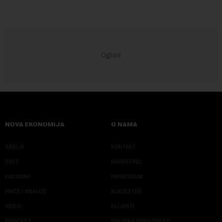
NOVA EKONOMIJA
O NAMA
SRBIJA
KONTAKT
SVET
MARKETING
KOLUMNE
IMPRESSUM
PRIČE I ANALIZE
NJUZLETER
VIDEO
KLIJENTI
PODCAST
POLITIKA PRIVATNOSTI