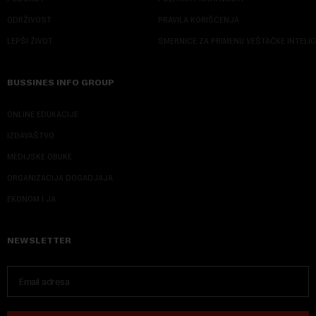
ODRŽIVOST
PRAVILA KORIŠĆENJA
LEPŠI ŽIVOT
SMERNICE ZA PRIMENU VEŠTAČKE INTELI
BUSSINES INFO GROUP
ONLINE EDUKACIJE
IZDAVAŠTVO
MEDIJSKE OBUKE
ORGANIZACIJA DOGADJAJA
EKONOM I JA
NEWSLETTER