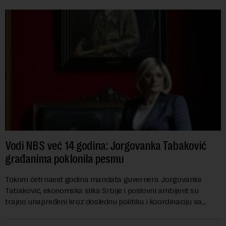
Vodi NBS već 14 godina: Jorgovanka Tabaković
građanima poklonila pesmu
Tokom četrnaest godina mandata guvernera Jorgovanke
Tabaković, ekonomska slika Srbije i poslovni ambijent su
trajno unapređeni kroz doslednu politiku i koordinaciju sa
Vladom, saopštila je Narodna banka Srbi...