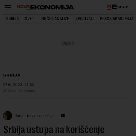
SHOP
SRBIJA
SVET
PRIČE I ANALIZE
SPECIJALI
PRESS AKADEMIJA
SRBIJA
27.10.2023.
15:59
Nova ekonomija
Autor: Nova ekonomija
Srbija ustupa na korišćenje