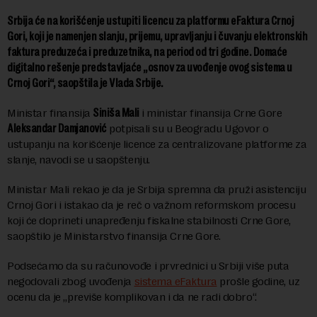
Srbija će na korišćenje ustupiti licencu za platformu eFaktura Crnoj
Gori, koji je namenjen slanju, prijemu, upravljanju i čuvanju elektronskih
faktura preduzeća i preduzetnika, na period od tri godine. Domaće
digitalno rešenje
predstavljaće „osnov za uvođenje ovog sistema u
Crnoj Gori“, saopštila je Vlada Srbije.
Ministar finansija
Siniša Mali
i ministar finansija Crne Gore
Aleksandar Damjanović
potpisali su u Beogradu Ugovor o
ustupanju na korišćenje licence za centralizovane platforme za
slanje, navodi se u saopštenju.
Ministar Mali rekao je da je Srbija spremna da pruži asistenciju
Crnoj Gori i istakao da je reč o važnom reformskom procesu
koji će doprineti unapređenju fiskalne stabilnosti Crne Gore,
saopštilo je Ministarstvo finansija Crne Gore.
Podsećamo da su računovođe i prvrednici u Srbiji više puta
negodovali zbog uvođenja
sistema eFaktura
prošle godine, uz
ocenu da je „previše komplikovan i da ne radi dobro“.