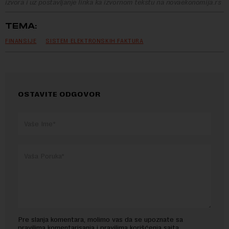
izvora i uz postavljanje linka ka izvornom tekstu na novaekonomija.rs
TEMA:
FINANSIJE
SISTEM ELEKTRONSKIH FAKTURA
OSTAVITE ODGOVOR
Pre slanja komentara, molimo vas da se upoznate sa
pravilima komentarisanja i pravilima korišćenja sajta.