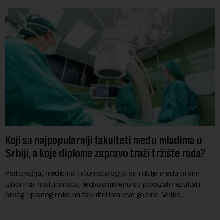
Koji su najpopularniji fakulteti među mladima u
Srbiji, a koje diplome zapravo traži tržište rada?
Psihologija, medicina i stomatologija su i dalje među prvim
izborima maturanata, nedvosmisleno su pokazali rezultati
prvog upisnog roka na fakultetima ove godine. Veliko
interesovanje beleže i FON i Ekonomsk...