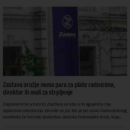
Zastava oružje nema para za plate radnicima,
direktor ih moli za strpljenje
Zaposlenima u fabrici Zastava oružje u Kragujevcu nije
isplaćena akontacija zarade za jul, što je po oceni Samostalnog
sindikata te fabrike posledica duboke finansijske krize, koja
ugrožava egzistenciju 2.20...