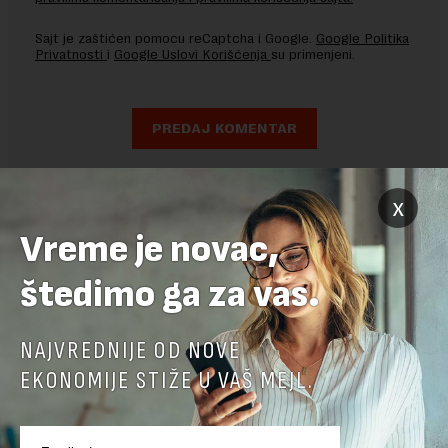
Sajt je zaštićen pomocu reCaptcha i Google.
Google Politika
Privatnosti
i
Google Uslovi Korišćenja
su primenjeni.
x
Vreme je novac,
štedimo ga za vas.
NAJVREDNIJE OD NOVE
EKONOMIJE STIŽE U VAŠ MEJL.
POVEZANI SADRŽAJI