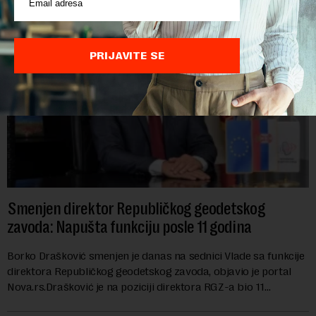
PRIJAVITE SE
Smenjen direktor Republičkog geodetskog
zavoda: Napušta funkciju posle 11 godina
Borko Drašković smenjen je danas na sednici Vlade sa funkcije
direktora Republičkog geodetskog zavoda, objavio je portal
Nova.rs.Drašković je na poziciji direktora RGZ-a bio 11
godina.Kako piše Nova....