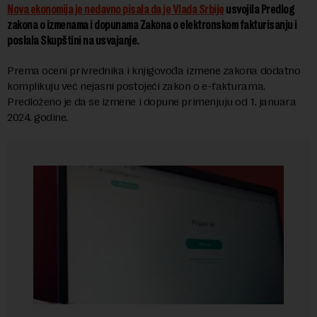
Nova ekonomija je nedavno pisala da je Vlada Srbije
usvojila Predlog
zakona o izmenama i dopunama Zakona o elektronskom fakturisanju i
poslala Skupštini na usvajanje.
Prema oceni privrednika i knjigovođa izmene zakona dodatno
komplikuju već nejasni postojeći zakon o e-fakturama.
Predloženo je da se izmene i dopune primenjuju od 1. januara
2024. godine.