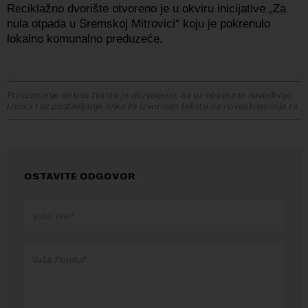
Reciklažno dvorište otvoreno je u okviru inicijative „Za
nula otpada u Sremskoj Mitrovici“ koju je pokrenulo
lokalno komunalno preduzeće.
Preuzimanje delova teksta je dozvoljeno, ali uz obavezno navođenje
izvora i uz postavljanje linka ka izvornom tekstu na novaekonomija.rs
OSTAVITE ODGOVOR