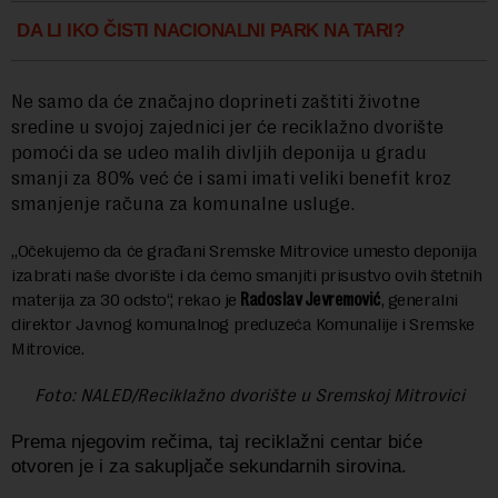
DA LI IKO ČISTI NACIONALNI PARK NA TARI?
Ne samo da će značajno doprineti zaštiti životne
sredine u svojoj zajednici jer će reciklažno dvorište
pomoći da se udeo malih divljih deponija u gradu
smanji za 80% već će i sami imati veliki benefit kroz
smanjenje računa za komunalne usluge.
„Očekujemo da će građani Sremske Mitrovice umesto deponija
izabrati naše dvorište i da ćemo smanjiti prisustvo ovih štetnih
materija za 30 odsto“, rekao je
Radoslav Jevremović
, generalni
direktor Javnog komunalnog preduzeća Komunalije i Sremske
Mitrovice.
Foto: NALED/Reciklažno dvorište u Sremskoj Mitrovici
Prema njegovim rečima, taj reciklažni centar biće
otvoren je i za sakupljače sekundarnih sirovina.