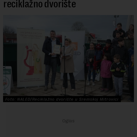
reciklažno dvorište
Foto: NALED/Reciklažno dvorište u Sremskoj Mitrovici