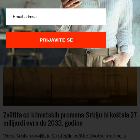
POVEZANI SADRŽAJI
PRIJAVITE SE
Zaštita od klimatskih promena Srbiju bi koštala 27
milijardi evra do 2033. godine
Vlada Srbije usvojila je Strategiju zaštite životne sredine, u