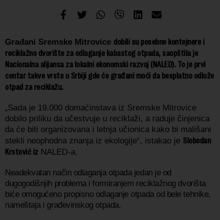
dobili su posebne kontejnere i
Građani Sremske Mitrovice
reciklažno dvorište za odlaganje kabastog otpada,
saopštila je
Nacionalna alijansa za lokalni ekonomski razvoj (NALED).
To je prvi
centar takve vrste u Srbiji gde će g
rađani moći da besplatno odlože
otpad za reciklažu.
„Sada je 19.000 domaćinstava iz Sremske Mitrovice
dobilo priliku da učestvuje u reciklaži, a raduje činjenica
da će biti organizovana i letnja učionica kako bi mališani
Slobodan
stekli neophodna znanja iz ekologije“, istakao je
Krstović iz
NALED-a.
Neadekvatan način odlaganja otpada jedan je od
dugogodišnjih problema i formiranjem reciklažnog dvorišta
biće omogućeno propisno odlaganje otpada od bele tehnike,
nameštaja i građevinskog otpada.