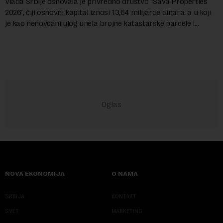
Vlada Srbije osnovala je privredno društvo "Sava Properties
2026", čiji osnovni kapital iznosi 13,64 milijarde dinara, a u koji
je kao nenovčani ulog unela brojne katastarske parcele i
objekte u okviru kompl...
NOVA EKONOMIJA
O NAMA
SRBIJA
KONTAKT
SVET
MARKETING