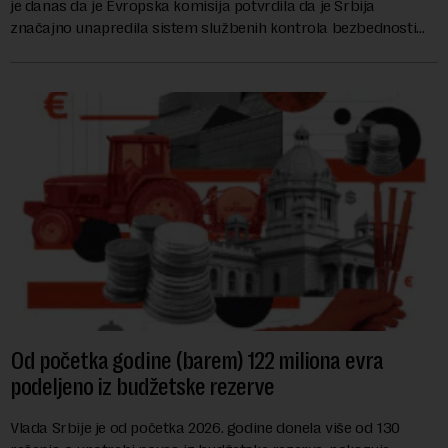
je danas da je Evropska komisija potvrdila da je Srbija
značajno unapredila sistem službenih kontrola bezbednosti
hrane biljnog porekla, te da k...
Od početka godine (barem) 122 miliona evra
podeljeno iz budžetske rezerve
Vlada Srbije je od početka 2026. godine donela više od 130