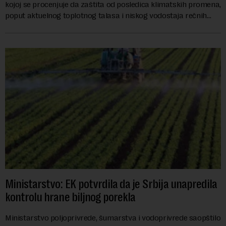
kojoj se procenjuje da zaštita od posledica klimatskih promena,
poput aktuelnog toplotnog talasa i niskog vodostaja rečnih
slivova, zahteva inve...
Ministarstvo: EK potvrdila da je Srbija unapredila
kontrolu hrane biljnog porekla
Ministarstvo poljoprivrede, šumarstva i vodoprivrede saopštilo