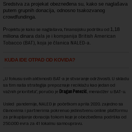
Sredstva za projekat obezneđena su, kako se naglašava
putem grupnih donacija, odnosno tsakozvanog
crowdfundinga.
P
rojektu je kako se naglašava, finansijsku podršku od
1,18
dala je i kompanija British American
miliona dinara
Tobacco (BAT), koja je članica NALED-a.
KUDA IDE OTPAD OD KOVIDA?
„U fokusu svih aktivnosti BAT-a je stvaranje održivosti. U skladu
sa tim naša strategija prepoznaje reciklažu kao jedan od
važnih prioriteta“, poručio je
Dragan Penezić
, menadžer u BAT-u.
Usled pandemije, NALED je početkom aprila 2020. zajedno sa
članovima i partnerima pokrenuo jedinstvenu online platformu
za prikupljanje donacija tokom koje je obezbeđena podrška od
250.000 evra za 41 lokalnu samoupravu.