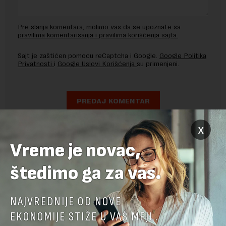
Pre slanja komentara, molimo vas da se upoznate sa
pravilima komentarisanja i pravilima korišćenja sajta.
Sajt je zaštićen pomocu reCaptcha i Google.
Google Politika
Privatnosti
i
Google Uslovi Korišćenja
su primenjeni.
x
Vreme je novac,
štedimo ga za vas.
NAJVREDNIJE OD NOVE
EKONOMIJE STIŽE U VAŠ MEJL.