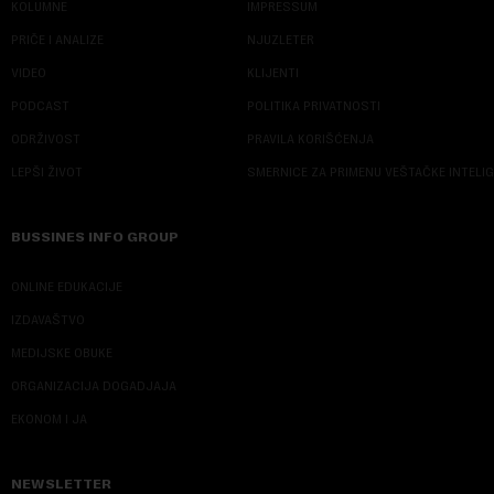
KOLUMNE
IMPRESSUM
PRIČE I ANALIZE
NJUZLETER
VIDEO
KLIJENTI
PODCAST
POLITIKA PRIVATNOSTI
ODRŽIVOST
PRAVILA KORIŠĆENJA
LEPŠI ŽIVOT
SMERNICE ZA PRIMENU VEŠTAČKE INTELI
BUSSINES INFO GROUP
ONLINE EDUKACIJE
IZDAVAŠTVO
MEDIJSKE OBUKE
ORGANIZACIJA DOGADJAJA
EKONOM I JA
NEWSLETTER