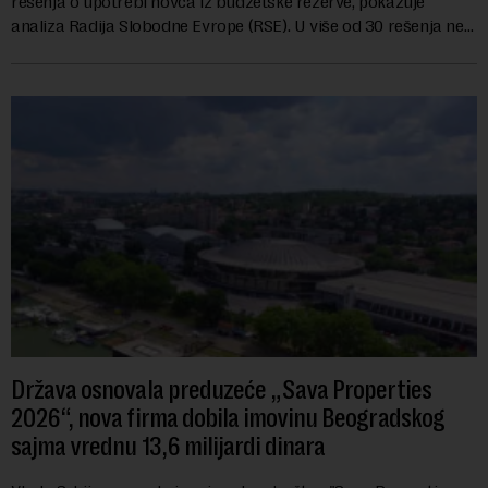
rešenja o upotrebi novca iz budžetske rezerve, pokazuje
analiza Radija Slobodne Evrope (RSE). U više od 30 rešenja ne
navodi se tačan iznos koji će ...
Država osnovala preduzeće „Sava Properties
2026“, nova firma dobila imovinu Beogradskog
sajma vrednu 13,6 milijardi dinara