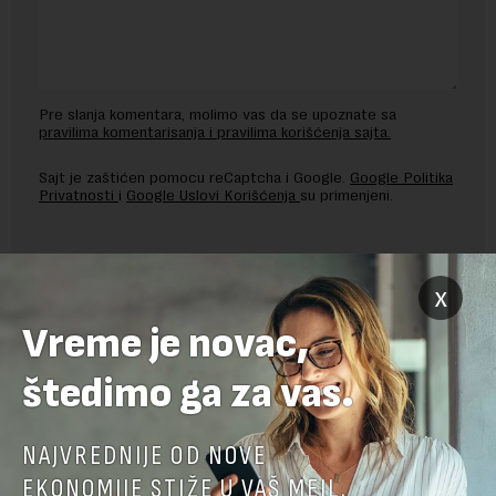
Pre slanja komentara, molimo vas da se upoznate sa
pravilima komentarisanja i pravilima korišćenja sajta.
Sajt je zaštićen pomocu reCaptcha i Google.
Google Politika
Privatnosti
i
Google Uslovi Korišćenja
su primenjeni.
x
Vreme je novac,
štedimo ga za vas.
NAJVREDNIJE OD NOVE
EKONOMIJE STIŽE U VAŠ MEJL.