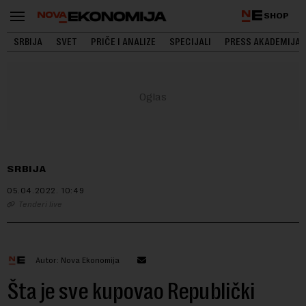
SHOP
SRBIJA
SVET
PRIČE I ANALIZE
SPECIJALI
PRESS AKADEMIJA
SRBIJA
05.04.2022.
10:49
Tenderi live
Autor: Nova Ekonomija
Šta je sve kupovao Republički