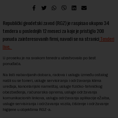
Republički geodetski zavod (RGZ) je raspisao ukupno 34
tendera u poslednjih 12 meseci za koje je pristiglo 208
ponuda zainteresovanih firmi, navodi se na stranici
Tenderi
live.
U proseku je na svakom tenedru učestvovalo po šest
ponuđača.
Na listi nabavljanih dobara, radova i usluga između ostalog
našli su se toneri, usluge servisiranja i održavanja klima
uređaja, kancelarijski nameštaj, usluge fizičko-tehničkog
obezbeđenja, računarska oprema, usluge održavanja
komunikacionih linkova, usluga održavanja aplikacije eŽalba,
usluge servisiranja i održavanja vozila, čišćenje i održavanje
higijene u objektima RGZ-a.