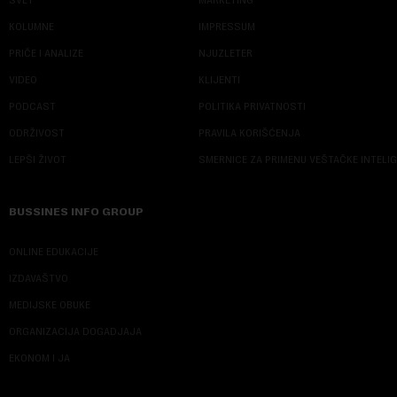
SVET
MARKETING
KOLUMNE
IMPRESSUM
PRIČE I ANALIZE
NJUZLETER
VIDEO
KLIJENTI
PODCAST
POLITIKA PRIVATNOSTI
ODRŽIVOST
PRAVILA KORIŠĆENJA
LEPŠI ŽIVOT
SMERNICE ZA PRIMENU VEŠTAČKE INTELI
BUSSINES INFO GROUP
ONLINE EDUKACIJE
IZDAVAŠTVO
MEDIJSKE OBUKE
ORGANIZACIJA DOGADJAJA
EKONOM I JA