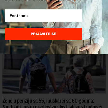
POVEZANI SADRŽAJI
PRIJAVITE SE
Žene u penziju sa 55, muškarci sa 60 godina:
Sindikati imaju predlog za vlast, ali su stručnjaci