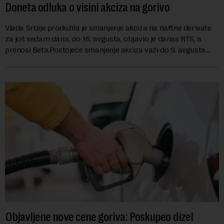
Doneta odluka o visini akciza na gorivo
Vlada Srbije produžila je smanjenje akciza na naftne derivate
za još sedam dana, do 16. avgusta, objavio je danas RTS, a
prenosi Beta.Postojeće smanjenje akciza važi do 9. avgusta
kao mera ublažavanja po...
Objavljene nove cene goriva: Poskupeo dizel