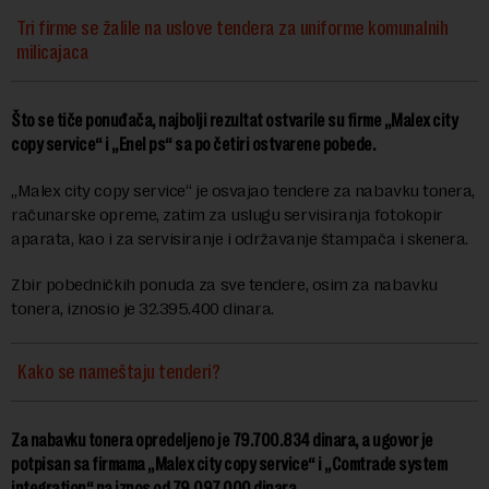
Tri firme se žalile na uslove tendera za uniforme komunalnih
milicajaca
Što se tiče ponuđača, najbolji rezultat ostvarile su firme „Malex city
copy service“ i „Enel ps“ sa po četiri ostvarene pobede.
„Malex city copy service“ je osvajao tendere za nabavku tonera,
računarske opreme, zatim za uslugu servisiranja fotokopir
aparata, kao i za servisiranje i održavanje štampača i skenera.
Zbir pobedničkih ponuda za sve tendere, osim za nabavku
tonera, iznosio je 32.395.400 dinara.
Kako se nameštaju tenderi?
Za nabavku tonera opredeljeno je 79.700.834 dinara, a ugovor je
potpisan sa firmama „Malex city copy service“ i „Comtrade system
integration“ na iznos od 79.097.000 dinara.