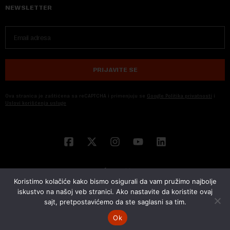
NEWSLETTER
PRIJAVITE SE
Ova stranica je zaštićena sa reCAPTCHA i primenjuju se
Google Politika privatnosti
i
Uslovi korišćenja usluge
Koristimo kolačiće kako bismo osigurali da vam pružimo najbolje
iskustvo na našoj veb stranici. Ako nastavite da koristite ovaj
sajt, pretpostavićemo da ste saglasni sa tim.
© 2026 NOVA EKONOMIJA | SVA PRAVA ZADŽANA | DEVELOPED BY
CUBES
Ok