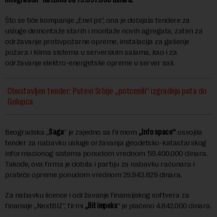
Što se tiče kompanije „Enel ps“, ona je dobijala tendere za
usluge demontaže starih i montaže novih agregata, zatim za
održavanje protivpožarne opreme, instalacija za gašenje
požara i klima sistema u serverskim salama, kao i za
održavanje elektro-energetske opreme u server sali.
Obustavljen tender: Putevi Srbije „potcenili“ izgradnju puta do
Golupca
Beogradska „
Saga
“ je zajedno sa firmom
„Info space“
osvojila
tender za nabavku usluge oržavanja geodetsko-katastarskog
informacionog sistema ponudom vrednom 59.400.000 dinara.
Takođe, ova firma je dobila i partiju za nabavku računara i
prateće opreme ponudom vrednom 29.943.829 dinara.
Za nabavku licence i održavanje finansijskog softvera za
finansije „NextBIZ“, firmi
„Bit impeks
“ je plaćeno 4.842.000 dinara.