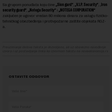
Sa grupom ponuđača koju čine
„Sion gard“
,
„V.I.P. Security“
, „
Iron
security guard“
,
„Notega Security“
i
„NOTEGA CORPORATION“
zaključen je ugovor vredan 80 miliona dinara za uslugu fizičko-
tehničkog obezbeđenja i protivpožarne zaštite objekata RGZ-
a.
Preuzimanje delova teksta je dozvoljeno, ali uz obavezno navođenje
izvora i uz postavljanje linka ka izvornom tekstu na novaekonomija.rs
OSTAVITE ODGOVOR