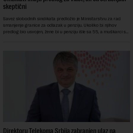
skeptični
Savez slobodnih sindikata predložio je Ministarstvu za rad
smanjenje granice za odlazak u penziju. Ukoliko bi njihov
predlog bio usvojen, žene bi u penziju išle sa 55, a muškarci sa
60 godina. Iako bi se ver...
Direktoru Telekoma Srbija zabranjen ulaz na