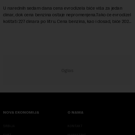
U narednih sedam dana cena evrodizela biće viša za jedan
dinar, dok cena benzina ostaje nepromenjena.Tako će evrodizel
koštati 227 dinara po litru. Cena benzina, kao i dosad, biće 202
dinara po litru. ...
NOVA EKONOMIJA
O NAMA
SRBIJA
KONTAKT