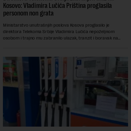
Kosovo: Vladimira Lučića Priština proglasila
personom non grata
Ministarstvo unutrašnjih poslova Kosova proglasilo je
direktora Telekoma Srbije Vladimira Lučića nepoželjnom
osobom i trajno mu zabranilo ulazak, tranzit i boravak na
Kosovu, navodeći kao razlog njegove javn...