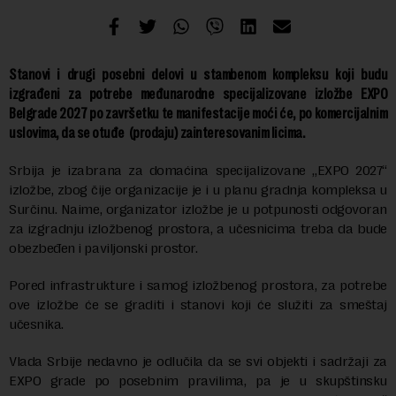
Stanovi i drugi posebni delovi u stambenom kompleksu koji budu
izgrađeni za potrebe međunarodne specijalizovane izložbe EXPO
Belgrade 2027 po završetku te manifestacije moći će, po komercijalnim
uslovima, da se otuđe (prodaju) zainteresovanim licima.
Srbija je izabrana za domaćina specijalizovane „EXPO 2027“
izložbe, zbog čije organizacije je i u planu gradnja kompleksa u
Surčinu. Naime, organizator izložbe je u potpunosti odgovoran
za izgradnju izložbenog prostora, a učesnicima treba da bude
obezbeđen i paviljonski prostor.
Pored infrastrukture i samog izložbenog prostora, za potrebe
ove izložbe će se graditi i stanovi koji će služiti za smeštaj
učesnika.
Vlada Srbije nedavno je odlučila da se svi objekti i sadržaji za
EXPO grade po posebnim pravilima, pa je u skupštinsku