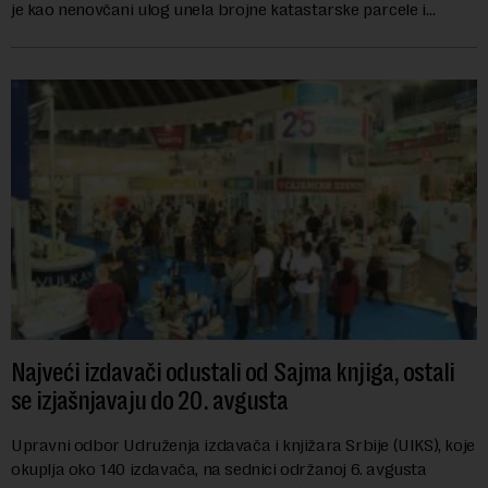
je kao nenovčani ulog unela brojne katastarske parcele i
objekte u okviru kompl...
Najveći izdavači odustali od Sajma knjiga, ostali
se izjašnjavaju do 20. avgusta
Upravni odbor Udruženja izdavača i knjižara Srbije (UIKS), koje
okuplja oko 140 izdavača, na sednici održanoj 6. avgusta