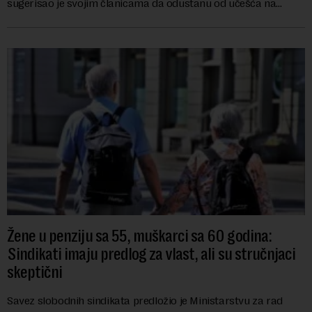
sugerisao je svojim članicama da odustanu od učešća na
predstojećem Sajmu knjiga. Vrem...
Žene u penziju sa 55, muškarci sa 60 godina:
Sindikati imaju predlog za vlast, ali su stručnjaci
skeptični
Savez slobodnih sindikata predložio je Ministarstvu za rad