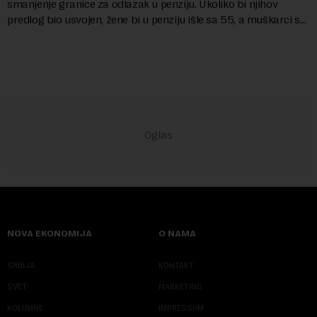
smanjenje granice za odlazak u penziju. Ukoliko bi njihov
predlog bio usvojen, žene bi u penziju išle sa 55, a muškarci sa
60 godina. Iako bi se ver...
NOVA EKONOMIJA
O NAMA
SRBIJA
KONTAKT
SVET
MARKETING
KOLUMNE
IMPRESSUM