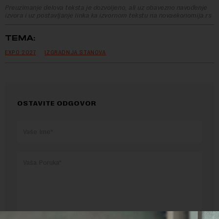
Preuzimanje delova teksta je dozvoljeno, ali uz obavezno navođenje
izvora i uz postavljanje linka ka izvornom tekstu na novaekonomija.rs
TEMA:
EXPO 2027
IZGRADNJA STANOVA
OSTAVITE ODGOVOR