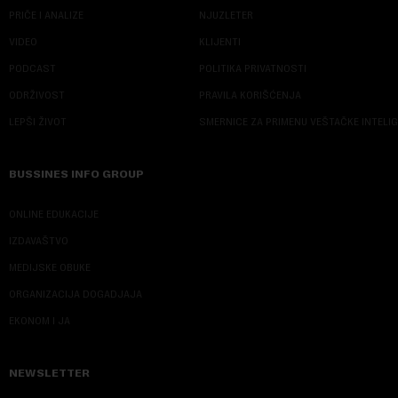
PRIČE I ANALIZE
NJUZLETER
VIDEO
KLIJENTI
PODCAST
POLITIKA PRIVATNOSTI
ODRŽIVOST
PRAVILA KORIŠĆENJA
LEPŠI ŽIVOT
SMERNICE ZA PRIMENU VEŠTAČKE INTELI
BUSSINES INFO GROUP
ONLINE EDUKACIJE
IZDAVAŠTVO
MEDIJSKE OBUKE
ORGANIZACIJA DOGADJAJA
EKONOM I JA
NEWSLETTER