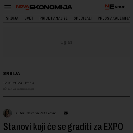
SHOP
SRBIJA
SVET
PRIČE I ANALIZE
SPECIJALI
PRESS AKADEMIJA
SRBIJA
12.10.2023.
12:30
Nova ekonomija
Autor: Nevena Petaković
Stanovi koji će se graditi za EXPO