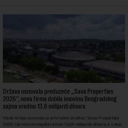
navodi se tačan iznos koji će ...
Država osnovala preduzeće „Sava Properties
2026“, nova firma dobila imovinu Beogradskog
sajma vrednu 13,6 milijardi dinara
Vlada Srbije osnovala je privredno društvo "Sava Properties
2026", čiji osnovni kapital iznosi 13,64 milijarde dinara, a u koji