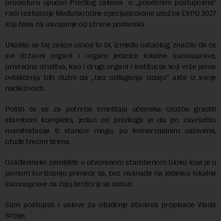
proceduru upućen Predlog zakona o „posebnim postupcima“
radi realizacije Međunarodne specijalizovane izložbe EXPO 2027
koji čeka na usvajanje od strane poslanika.
Ukoliko se taj zakon usvoji to bi, između ostaolog, značilo da će
svi državni organi i organi jedinice lokalne samouprave,
privredna društva, kao i drugi organi i institucije koji vrše javna
ovlašćenja biti dužni da „bez odlaganja izdaju“ akte iz svoje
nadležnosti.
Pošto će se za potrebe smeštaja učesnika izložbe graditi
stambeni kompleks, jedan od predloga je da po završetku
manifestacije ti stanovi mogu, po komercijalnim uslovima,
otuđe trećim licima.
Građevinsko zemljište u otvorenom stambenom bloku koje je u
javnom korišćenju preneće se, bez naknade na jedinicu lokalne
samouprave na čijoj teritoriji se nalazi.
Sam postupak i uslove za otuđenje stanova propisaće Vlada
Srbije.