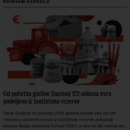
POVEZANI SADRŽAJI
Od početka godine (barem) 122 miliona evra
podeljeno iz budžetske rezerve
Vlada Srbije je od početka 2026. godine donela više od 130
rešenja o upotrebi novca iz budžetske rezerve, pokazuje
analiza Radija Slobodne Evrope (RSE). U više od 30 rešenja ne