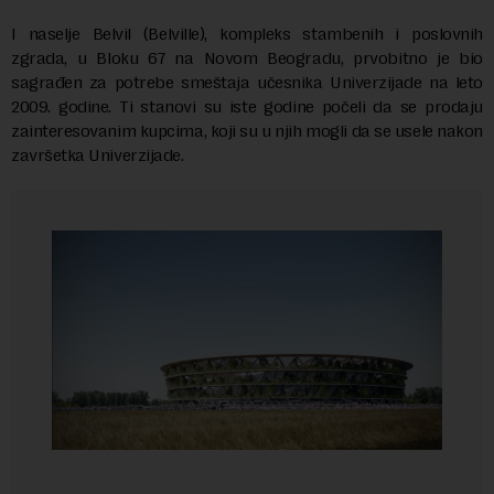
I naselje Belvil (Belville), kompleks stambenih i poslovnih
zgrada, u Bloku 67 na Novom Beogradu, prvobitno je bio
sagrađen za potrebe smeštaja učesnika Univerzijade na leto
2009. godine. Ti stanovi su iste godine počeli da se prodaju
zainteresovanim kupcima, koji su u njih mogli da se usele nakon
završetka Univerzijade.