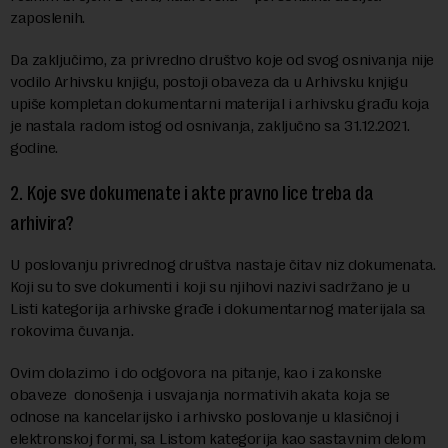
zaposlenih.
Da zaključimo, za privredno društvo koje od svog osnivanja nije
vodilo Arhivsku knjigu, postoji obaveza da u Arhivsku knjigu
upiše kompletan dokumentarni materijal i arhivsku građu koja
je nastala radom istog od osnivanja, zaključno sa 31.12.2021.
godine.
2.
Koje sve dokumenate i akte pravno lice treba da
arhivira?
U poslovanju privrednog društva nastaje čitav niz dokumenata.
Koji su to sve dokumenti i koji su njihovi nazivi sadržano je u
Listi kategorija arhivske građe i dokumentarnog materijala sa
rokovima čuvanja.
Ovim dolazimo i do odgovora na pitanje, kao i zakonske
obaveze donošenja i usvajanja normativih akata koja se
odnose na kancelarijsko i arhivsko poslovanje u klasičnoj i
elektronskoj formi, sa Listom kategorija kao sastavnim delom