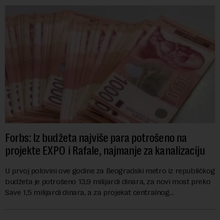
Forbs: Iz budžeta najviše para potrošeno na
projekte EXPO i Rafale, najmanje za kanalizaciju
U prvoj polovini ove godine za Beogradski metro iz republičkog
budžeta je potrošeno 13,9 milijardi dinara, za novi most preko
Save 1,5 milijardi dinara, a za projekat centralnog
kanalizacionog sistema u Beog...