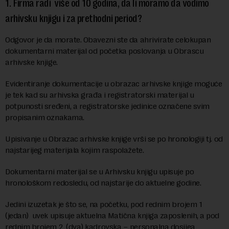
1.
Firma radi više od 10 godina, da li moramo da vodimo
arhivsku knjigu i za prethodni period?
Odgovor je da morate. Obavezni ste da ahrivirate celokupan
dokumentarni materijal od početka poslovanja u Obrascu
arhivske knjige.
Evidentiranje dokumentacije u obrazac arhivske knjige moguće
je tek kad su arhivska građa i registratorski materijal u
potpunosti sređeni, a registratorske jedinice označene svim
propisanim oznakama.
Upisivanje u Obrazac arhivske knjige vrši se po hronologiji tj. od
najstarijeg materijala kojim raspolažete.
Dokumentarni materijal se u Arhivsku knjigu upisuje po
hronološkom redosledu, od najstarije do aktuelne godine.
Jedini izuzetak je što se, na početku, pod rednim brojem 1
(jedan) uvek upisuje aktuelna Matična knjiga zaposlenih, a pod
rednim brojem 2 (dva) kadrovska – personalna dosijea