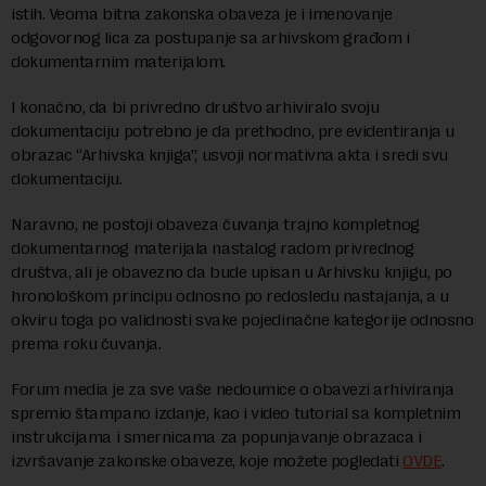
istih. Veoma bitna zakonska obaveza je i imenovanje
odgovornog lica za postupanje sa arhivskom građom i
dokumentarnim materijalom.
I konačno, da bi privredno društvo arhiviralo svoju
dokumentaciju potrebno je da prethodno, pre evidentiranja u
obrazac “Arhivska knjiga”, usvoji normativna akta i sredi svu
dokumentaciju.
Naravno, ne postoji obaveza čuvanja trajno kompletnog
dokumentarnog materijala nastalog radom privrednog
društva, ali je obavezno da bude upisan u Arhivsku knjigu, po
hronološkom principu odnosno po redosledu nastajanja, a u
okviru toga po validnosti svake pojedinačne kategorije odnosno
prema roku čuvanja.
Forum media je za sve vaše nedoumice o obavezi arhiviranja
spremio štampano izdanje, kao i video tutorial sa kompletnim
instrukcijama i smernicama za popunjavanje obrazaca i
izvršavanje zakonske obaveze, koje možete pogledati
OVDE
.