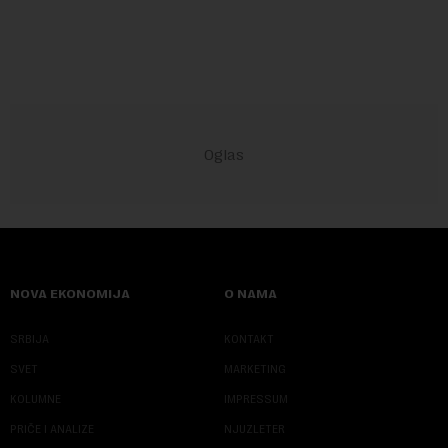
u Vladi Srbije, Dubravkom...
NOVA EKONOMIJA
O NAMA
SRBIJA
KONTAKT
SVET
MARKETING
KOLUMNE
IMPRESSUM
PRIČE I ANALIZE
NJUZLETER