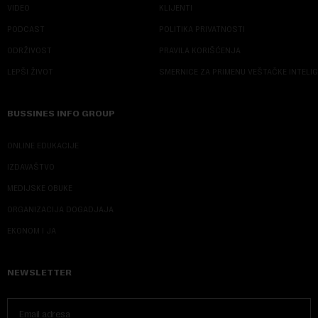
VIDEO
KLIJENTI
PODCAST
POLITIKA PRIVATNOSTI
ODRŽIVOST
PRAVILA KORIŠĆENJA
LEPŠI ŽIVOT
SMERNICE ZA PRIMENU VEŠTAČKE INTELI
BUSSINES INFO GROUP
ONLINE EDUKACIJE
IZDAVAŠTVO
MEDIJSKE OBUKE
ORGANIZACIJA DOGADJAJA
EKONOM I JA
NEWSLETTER