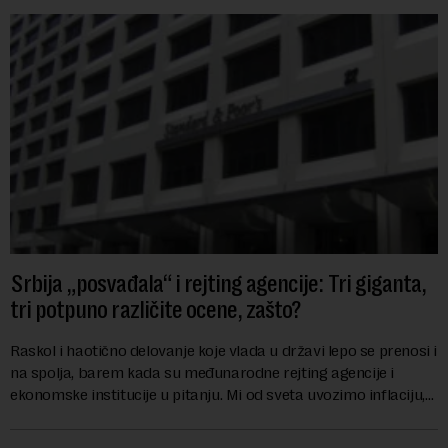
Srbija „posvađala“ i rejting agencije: Tri giganta,
tri potpuno različite ocene, zašto?
Raskol i haotično delovanje koje vlada u državi lepo se prenosi i
na spolja, barem kada su međunarodne rejting agencije i
ekonomske institucije u pitanju. Mi od sveta uvozimo inflaciju,
robu lošijeg kvalitet...