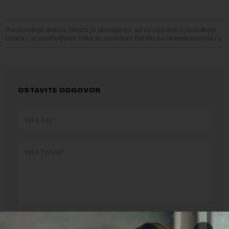
Preuzimanje delova teksta je dozvoljeno, ali uz obavezno navođenje
izvora i uz postavljanje linka ka izvornom tekstu na novaekonomija.rs
OSTAVITE ODGOVOR
Pre slanja komentara, molimo vas da se upoznate sa
pravilima komentarisanja i pravilima korišćenja sajta.