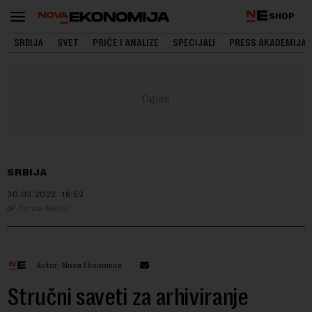
SHOP
SRBIJA
SVET
PRIČE I ANALIZE
SPECIJALI
PRESS AKADEMIJA
SRBIJA
30.03.2022.
16:52
Forum Media
Autor: Nova Ekonomija
Stručni saveti za arhiviranje