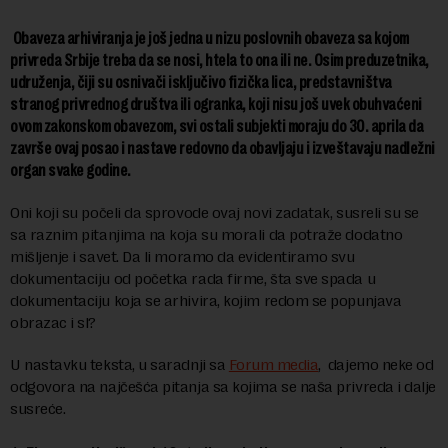
Obaveza arhiviranja je još jedna u nizu poslovnih obaveza sa kojom
privreda Srbije treba da se nosi, htela to ona ili ne. Osim preduzetnika,
udruženja, čiji su osnivači isključivo fizička lica, predstavništva
stranog privrednog društva ili ogranka, koji nisu još uvek obuhvaćeni
ovom zakonskom obavezom, svi ostali subjekti moraju do 30. aprila da
završe ovaj posao i nastave redovno da obavljaju i izveštavaju nadležni
organ svake godine.
Oni koji su počeli da sprovode ovaj novi zadatak, susreli su se
sa raznim pitanjima na koja su morali da potraže dodatno
mišljenje i savet. Da li moramo da evidentiramo svu
dokumentaciju od početka rada firme, šta sve spada u
dokumentaciju koja se arhivira, kojim redom se popunjava
obrazac i sl?
U nastavku teksta, u saradnji sa
Forum media
, dajemo neke od
odgovora na najčešća pitanja sa kojima se naša privreda i dalje
susreće.