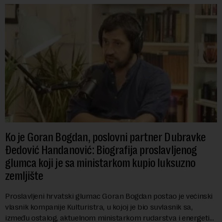
Ko je Goran Bogdan, poslovni partner Dubravke
Đedović Handanović: Biografija proslavljenog
glumca koji je sa ministarkom kupio luksuzno
zemljište
Proslavljeni hrvatski glumac Goran Bogdan postao je većinski
vlasnik kompanije Kulturistra, u kojoj je bio suvlasnik sa,
između ostalog, aktuelnom ministarkom rudarstva i energetike