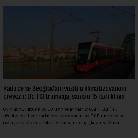
Kada će se Beograđani voziti u klimatizovanom
prevozu: Od 113 tramvaja, samo u 15 radi klima
Ovih dana nijedan od 30 tramvaja marke CAF ("Kaf") ne
učestvuje u beogradskom saobraćaju, pa GSP mora da se
oslanja na stara vozila bez klima uređaja, kažu za Novu
ekonomiju iz Sindikata Centar – GSP i Centr...