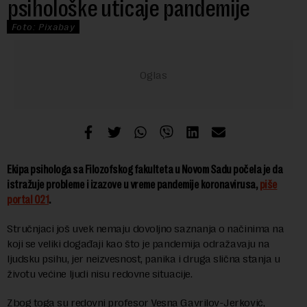
psihološke uticaje pandemije
Foto: Pixabay
Ekipa psihologa sa Filozofskog fakulteta u Novom Sadu počela je da
istražuje probleme i izazove u vreme pandemije koronavirusa,
piše
portal 021
.
Stručnjaci još uvek nemaju dovoljno saznanja o načinima na
koji se veliki događaji kao što je pandemija odražavaju na
ljudsku psihu, jer neizvesnost, panika i druga slična stanja u
životu većine ljudi nisu redovne situacije.
Zbog toga su redovni profesor Vesna Gavrilov-Jerković,