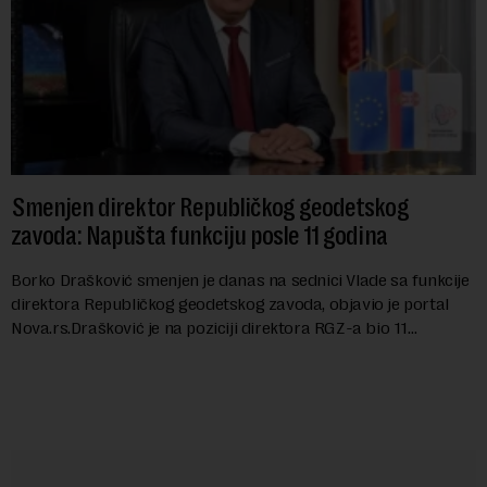
Smenjen direktor Republičkog geodetskog
zavoda: Napušta funkciju posle 11 godina
Borko Drašković smenjen je danas na sednici Vlade sa funkcije
direktora Republičkog geodetskog zavoda, objavio je portal
Nova.rs.Drašković je na poziciji direktora RGZ-a bio 11
godina.Kako piše Nova....