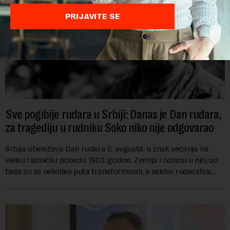
PRIJAVITE SE
Sve pogibije rudara u Srbiji: Danas je Dan rudara,
za tragediju u rudniku Soko niko nije odgovarao
Srbija obeležava Dan rudara 6. avgusta, u znak sećanja na
veliku radničku pobedu 1903. godine. Zemlja i odnosi u njoj od
tada su se nekoliko puta transformisali, a sektor rudarstva
danas karakterišu velike r...