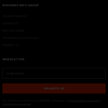
BUSSINES INFO GROUP
ONLINE EDUKACIJE
IZDAVAŠTVO
MEDIJSKE OBUKE
ORGANIZACIJA DOGADJAJA
EKONOM I JA
NEWSLETTER
PRIJAVITE SE
Ova stranica je zaštićena sa reCAPTCHA i primenjuju se
Google Politika privatnosti
i
Uslovi korišćenja usluge