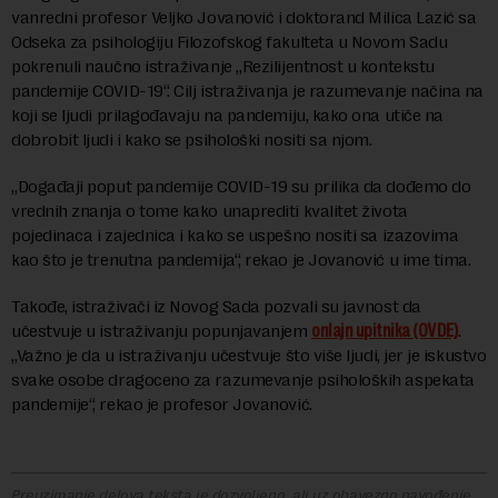
vanredni profesor Veljko Jovanović i doktorand Milica Lazić sa
Odseka za psihologiju Filozofskog fakulteta u Novom Sadu
pokrenuli naučno istraživanje „Rezilijentnost u kontekstu
pandemije COVID-19“. Cilj istraživanja je razumevanje načina na
koji se ljudi prilagođavaju na pandemiju, kako ona utiče na
dobrobit ljudi i kako se psihološki nositi sa njom.
„Događaji poput pandemije COVID-19 su prilika da dođemo do
vrednih znanja o tome kako unaprediti kvalitet života
pojedinaca i zajednica i kako se uspešno nositi sa izazovima
kao što je trenutna pandemija“, rekao je Jovanović u ime tima.
Takođe, istraživači iz Novog Sada pozvali su javnost da
učestvuje u istraživanju popunjavanjem
onlajn upitnika (OVDE)
.
„Važno je da u istraživanju učestvuje što više ljudi, jer je iskustvo
svake osobe dragoceno za razumevanje psiholoških aspekata
pandemije“, rekao je profesor Jovanović.
Preuzimanje delova teksta je dozvoljeno, ali uz obavezno navođenje