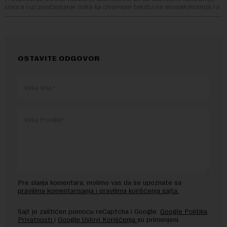
izvora i uz postavljanje linka ka izvornom tekstu na novaekonomija.rs
OSTAVITE ODGOVOR
Pre slanja komentara, molimo vas da se upoznate sa
pravilima komentarisanja i pravilima korišćenja sajta.
Sajt je zaštićen pomocu reCaptcha i Google.
Google Politika
Privatnosti
i
Google Uslovi Korišćenja
su primenjeni.