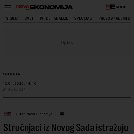
SHOP
SRBIJA
SVET
PRIČE I ANALIZE
SPECIJALI
PRESS AKADEMIJA
SRBIJA
12.04.2020.
14:40
Portal 021
Autor: Nova Ekonomija
Stručnjaci iz Novog Sada istražuju