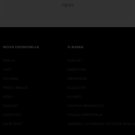
NOVA EKONOMIJA
O NAMA
SRBIJA
KONTAKT
SVET
MARKETING
KOLUMNE
IMPRESSUM
PRIČE I ANALIZE
NJUZLETER
VIDEO
KLIJENTI
PODCAST
POLITIKA PRIVATNOSTI
ODRŽIVOST
PRAVILA KORIŠĆENJA
LEPŠI ŽIVOT
SMERNICE ZA PRIMENU VEŠTAČKE INTELI