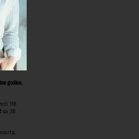
dne godine,
veći 118
ć
sa 28
 marta.