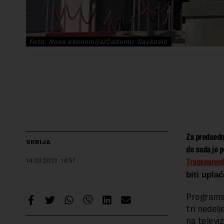
Foto: Nova ekonomija/Čedomir Savković
Za predsedni
SRBIJA
do sada je 
14.03.2022.
14:57
Transparent
biti upla
Programsk
tri nedel
na televi