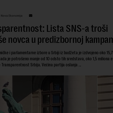
: Nova Ekonomija
parentnost: Lista SNS-a troši
še novca u predizbornoj kampan
ičke i parlamentarne izbore u Srbiji iz budžeta je izdvojeno oko 15,7
sada je potrošeno manje od 10 odsto tih sredstava, oko 1,5 miliona e
 Transparentnost Srbija. Većina partija oslanja ...