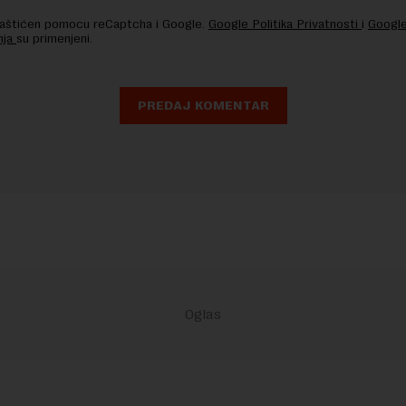
 zaštićen pomocu reCaptcha i Google.
Google Politika Privatnosti
i
Google
nja
su primenjeni.