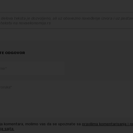
delova teksta je dozvoljeno, ali uz obavezno navođenje izvora i uz postavl
 tekstu na novaekonomija.rs
TE ODGOVOR
nja komentara, molimo vas da se upoznate sa
pravilima komentarisanja i p
ja sajta.