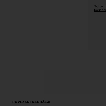
Sajt je
Korišće
POVEZANI SADRŽAJI