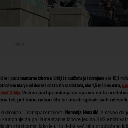
čke i parlamentarne izbore u Srbiji iz budžeta je izdvojeno oko 15,7 mili
potrošeno manje od d
est
et
odsto tih sredstava, oko 1,5 miliona evra,
sao
nost Srbija
.
Većina partija oslanja se upravo na ta sredstva
ćena tek pet dana nakon što se utvrdi spisak svih učesnik
i direktor Transparentnosti
Nemanja Nenadić
je naveo da j
je kampanje za parlamentarne izbore jedino SNS emitoval
zijskim stanicama, iako je u to doba već bilo proglašeno jo