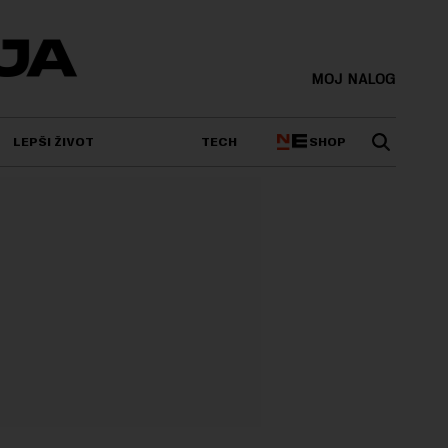
MOJ NALOG
SHOP
LEPŠI ŽIVOT
TECH