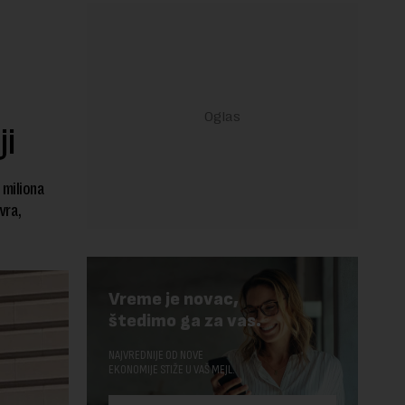
ji
 miliona
vra,
Vreme je novac,
štedimo ga za vas.
NAJVREDNIJE OD NOVE
EKONOMIJE STIŽE U VAŠ MEJL.