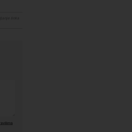
janje linka
ravilima