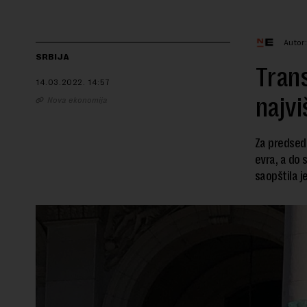
Autor
SRBIJA
Trans
14.03.2022.
14:57
najvi
Nova ekonomija
Za predsedn
evra, a do 
saopštila je