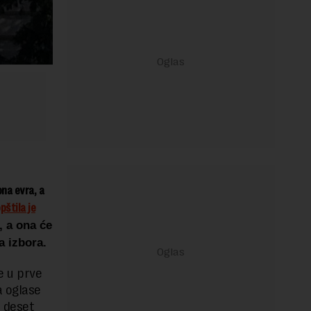
ona evra, a
pštila je
, a ona će
a izbora.
e u prve
a oglase
š deset