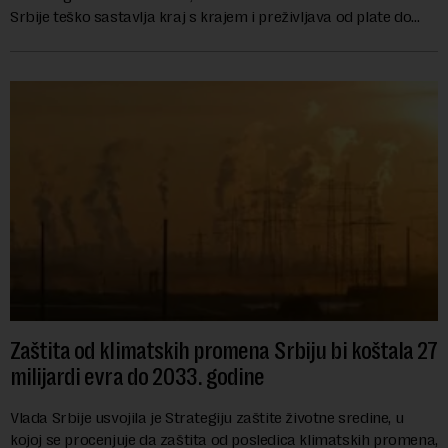
Srbije teško sastavlja kraj s krajem i preživljava od plate do
plate.U saopštenju piše ...
Zaštita od klimatskih promena Srbiju bi koštala 27
milijardi evra do 2033. godine
Vlada Srbije usvojila je Strategiju zaštite životne sredine, u
kojoj se procenjuje da zaštita od posledica klimatskih promena,