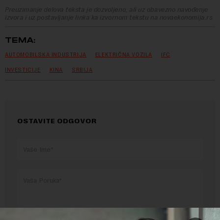
Preuzimanje delova teksta je dozvoljeno, ali uz obavezno navođenje
izvora i uz postavljanje linka ka izvornom tekstu na novaekonomija.rs
TEMA:
AUTOMOBILSKA INDUSTRIJA
ELEKTRIČNA VOZILA
IFC
INVESTICIJE
KINA
SRBIJA
OSTAVITE ODGOVOR