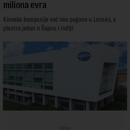
miliona evra
Kineska kompanija već ima pogone u Loznici, a
planira jedan u Šapcu i Inđiji