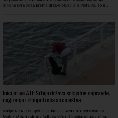
miliona evra duga prema državi, objavila je Pištaljka. To je
učinjeno zaključkom koji do danas n...
Inicijativa A11: Srbija država socijalne nepravde,
negiranje i zloupotreba siromaštva
Inicijative A 11 saopštila je danas, povodom obeležavanja
Svetskog dana siromašnih, da više od trećine stanovništva