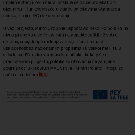
implementaciju ovih mera, očekuje se da će projekat biti
dizajniran i funkcionisaće u skladu sa ciljevima Standarda
učinka,“ stoji u IFC dokumentaciji.
U vezi projekta, Minth Group je uspostavio nekoliko politika na
nivou grupe koje se fokusiraju na aspekte zaštite životne
sredine, socijalnog i radnog zdravlja i bezbednosti i
usklađenost sa nacionalnim propisima i u velikoj meri su u
skladu sa IFC-ovim standardom učinka. Kako piše u
predloženom projektu, politike su obavezujuće za njene
podružnice, uključujući MAE Srbija i Minth Poland i mogu se
naći na sledećem
linku
.