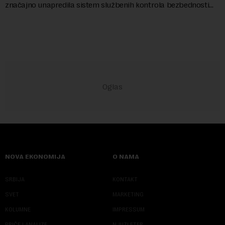
značajno unapredila sistem službenih kontrola bezbednosti
hrane biljnog porekla, te da k...
NOVA EKONOMIJA
O NAMA
SRBIJA
KONTAKT
SVET
MARKETING
KOLUMNE
IMPRESSUM
PRIČE I ANALIZE
NJUZLETER