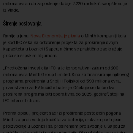
miliona evra i da zaposlenje dobije 2.220 radnika“, saopšteno je
iz Vlade.
Širenje poslovanja
Ranije u junu,
Nova Ekonomija je pisala
o Minth kompaniji koja
je kod IFC čeka na odobrenje projekta za proširenje svojih
kapaciteta u Loznici i Šapcu, a čime se praktično zaokružuje
priča sa srpskim litijumom.
„Predložena investicija IFC-a je korporativni zajam od 200
miliona evra Minth Group Limited, Kina za finansiranje njihovog
programa proširenja u Srbiji i Poljskoj od 598 miliona evra,
prvenstveno za EV kućište baterije. Očekuje se da će dva
proširena programa biti operativna do 2025. godine“, stoji na
IFC internet strani.
Prema opisu , projekat sadrži proširenje postojećih pogona
Minth za proizvodnju kućišta za baterije, u okviru postojeće
proizvodnje u Loznici i sa proširenjem proizvodnje u Šapcu za
podršku izgradnji tri proizvodne linije. Oba objekta su u okviru