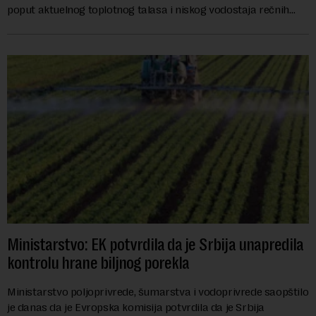
poput aktuelnog toplotnog talasa i niskog vodostaja rečnih
slivova, zahteva inve...
Ministarstvo: EK potvrdila da je Srbija unapredila
kontrolu hrane biljnog porekla
Ministarstvo poljoprivrede, šumarstva i vodoprivrede saopštilo
je danas da je Evropska komisija potvrdila da je Srbija