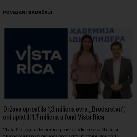
POVEZANI SADRŽAJI
Država oprostila 1,3 miliona evra „Brodarstvu“,
oni uplatili 1,7 miliona u fond Vista Rica
Vlada Srbije je u decembru prošle godine dozvolila da se
"Jugoslovenskom rečnom brodarstvu" otpiše više od 1,3