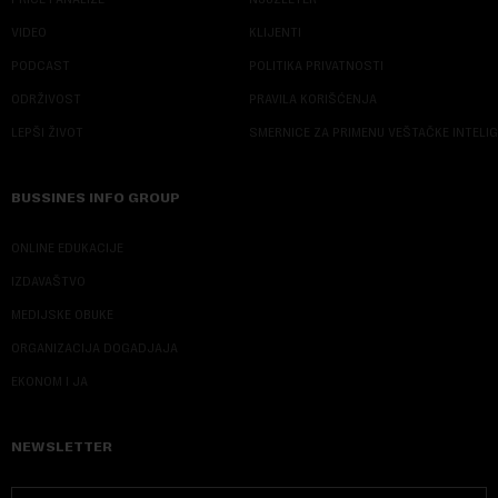
VIDEO
KLIJENTI
PODCAST
POLITIKA PRIVATNOSTI
ODRŽIVOST
PRAVILA KORIŠĆENJA
LEPŠI ŽIVOT
SMERNICE ZA PRIMENU VEŠTAČKE INTELI
BUSSINES INFO GROUP
ONLINE EDUKACIJE
IZDAVAŠTVO
MEDIJSKE OBUKE
ORGANIZACIJA DOGADJAJA
EKONOM I JA
NEWSLETTER