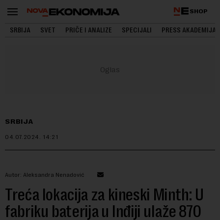
SHOP
SRBIJA
SVET
PRIČE I ANALIZE
SPECIJALI
PRESS AKADEMIJA
SRBIJA
04.07.2024.
14:21
Autor: Aleksandra Nenadović
Treća lokacija za kineski Minth: U
fabriku baterija u Inđiji ulaže 870