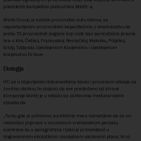
postojećih kompleksa podružnica Minth-a.
Minth Group je svetski proizvođač auto delova, sa
uspostavljenim proizvodnim kapacitetima u inostranstvu sa
preko 70 proizvodnih pogona koji rade kao samostalna pravna
lica u Kini, Češkoj, Francuskoj, Nemačkoj, Meksiku, Poljskoj,
Srbiji, Tajlandu, Ujedinjenom Kraljevstvu i Ujedinjenom
Kraljevstvu Države.
Ekologija
IFC se u objavljenim dokumentima bavio i procenom uticaja na
životnu okolinu, te objavio da sve predloženo od strane
kompanije Minth je u skladu sa zahtevima međunarodnih
standarda.
„Tamo gde je potrebno, korektivne mere namenjene da se ovi
nedostaci poprave u razumnom vremenskom periodu,
sumirane su u paragrafima i (ako je primenljivo) u
dogovorenom ekološkom i socijalnom akcionom planu. Kroz