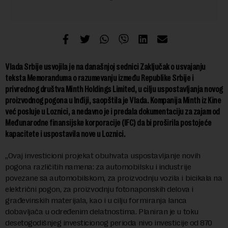
Vlada Srbije usvojila je na današnjoj sednici Zaključak o usvajanju
teksta Memoranduma o razumevanju između Republike Srbije i
privrednog društva Minth Holdings Limited, u cilju uspostavljanja novog
proizvodnog pogona u Inđiji, saopštila je Vlada. Kompanija Minth iz Kine
već posluje u Loznici, a nedavno je i predala dokumentaciju za zajam od
Međunarodne finansijske korporacije (IFC) da bi proširila postojeće
kapacitete i uspostavila nove u Loznici.
„Ovaj investicioni projekat obuhvata uspostavljanje novih
pogona različitih namena: za automobilsku i industrije
povezane sa automobilskom, za proizvodnju vozila i bicikala na
električni pogon, za proizvodnju fotonaponskih delova i
građevinskih materijala, kao i u cilju formiranja lanca
dobavljača u određenim delatnostima. Planiran je u toku
desetogodišnjeg investicionog perioda nivo investicije od 870