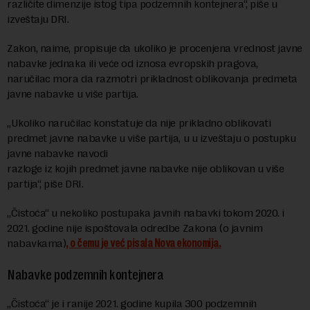
različite dimenzije istog tipa podzemnih kontejnera“, piše u
izveštaju DRI.
Zakon, naime, propisuje da ukoliko je procenjena vrednost javne
nabavke jednaka ili veće od iznosa evropskih pragova,
naručilac mora da razmotri prikladnost oblikovanja predmeta
javne nabavke u više partija.
„Ukoliko naručilac konstatuje da nije prikladno oblikovati
predmet javne nabavke u više partija, u u izveštaju o postupku
javne nabavke navodi
razloge iz kojih predmet javne nabavke nije oblikovan u više
partija“, piše DRI.
„Čistoća“ u nekoliko postupaka javnih nabavki tokom 2020. i
2021. godine nije ispoštovala odredbe Zakona (o javnim
nabavkama)
, o čemu je već pisala Nova ekonomija.
Nabavke podzemnih kontejnera
„Čistoća“ je i ranije 2021. godine kupila 300 podzemnih