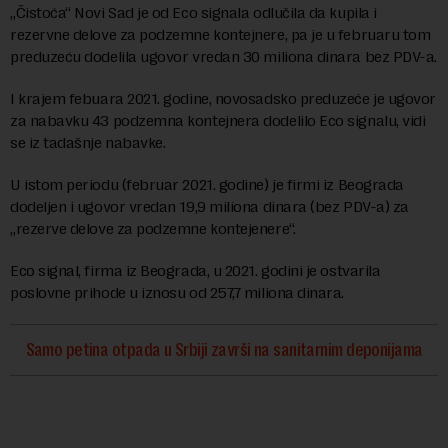
„Čistoća“ Novi Sad je od Eco signala odlučila da kupila i
rezervne delove za podzemne kontejnere, pa je u februaru tom
preduzeću dodelila ugovor vredan 30 miliona dinara bez PDV-a.
I krajem febuara 2021. godine, novosadsko preduzeće je ugovor
za nabavku 43 podzemna kontejnera dodelilo Eco signalu, vidi
se iz tadašnje nabavke.
U istom periodu (februar 2021. godine) je firmi iz Beograda
dodeljen i ugovor vredan 19,9 miliona dinara (bez PDV-a) za
„rezerve delove za podzemne kontejenere“.
Eco signal, firma iz Beograda, u 2021. godini je ostvarila
poslovne prihode u iznosu od 257,7 miliona dinara.
Samo petina otpada u Srbiji završi na sanitarnim deponijama