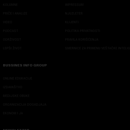
KOLUMNE
IMPRESSUM
PRIČE I ANALIZE
NJUZLETER
VIDEO
KLIJENTI
PODCAST
POLITIKA PRIVATNOSTI
ODRŽIVOST
PRAVILA KORIŠĆENJA
LEPŠI ŽIVOT
SMERNICE ZA PRIMENU VEŠTAČKE INTELI
BUSSINES INFO GROUP
ONLINE EDUKACIJE
IZDAVAŠTVO
MEDIJSKE OBUKE
ORGANIZACIJA DOGADJAJA
EKONOM I JA