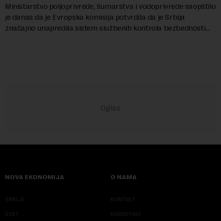
Ministarstvo poljoprivrede, šumarstva i vodoprivrede saopštilo
je danas da je Evropska komisija potvrdila da je Srbija
značajno unapredila sistem službenih kontrola bezbednosti
hrane biljnog porekla, te da k...
NOVA EKONOMIJA
O NAMA
SRBIJA
KONTAKT
SVET
MARKETING