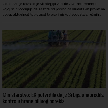
Vlada Srbije usvojila je Strategiju zaštite životne sredine, u
kojoj se procenjuje da zaštita od posledica klimatskih promena,
poput aktuelnog toplotnog talasa i niskog vodostaja rečnih
slivova, zahteva inve...
Ministarstvo: EK potvrdila da je Srbija unapredila
kontrolu hrane biljnog porekla