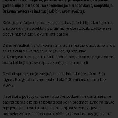
godine, nije bila u skladu sa Zakonom o javnim nabavkama, saopštila je
Državna revizorska institucija (DRI) u svom izveštaju.
Kako je pojašnjeno, preduzeće je nabavljalo tri tipa kontejnera,
a nabavku nije podelilo u partije niti je obrazložilo zašto je sve
tipove nabavljalo u okviru iste partije.
Deljenje različitih vrsti kontejnera u više partija omogućilo bi da
se za svaki tip kontejnera prijavi drugi ponuđač.
Objedinjavanjem partija, na tender je mogao da se prijavi samo
ponuđač koji ima sve tipove kontejnera u ponudi.
Okvirni sporazum je zaključen sa jednim dobavljačem Eco
signal, Beograd na vrednost od oko 100 miliona dinara bez
PDV-a.
„Izveštaj o postupku javne nabavke podzemnih kontejnera ne
sadrži obrazloženje razloga zbog kojih predmet javne nabavke
nije podeljen u partije iako je procenjena vrednost javne
nabavke veća od iznosa evropskih pragova i nabavljaju se tri