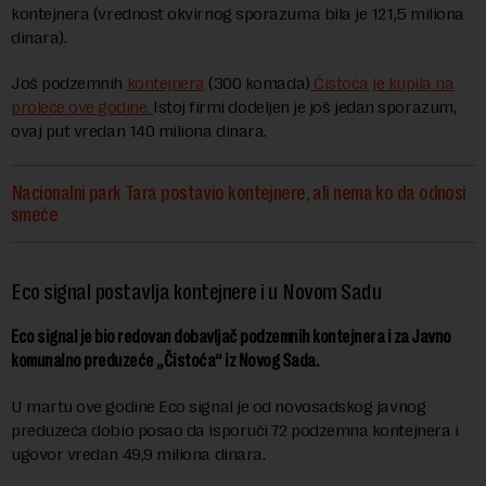
kontejnera (vrednost okvirnog sporazuma bila je 121,5 miliona
dinara).
Još podzemnih
kontejnera
(300 komada)
Čistoća je kupila na
proleće ove godine.
Istoj firmi dodeljen je još jedan sporazum,
ovaj put vredan 140 miliona dinara.
Nacionalni park Tara postavio kontejnere, ali nema ko da odnosi
smeće
Eco signal postavlja kontejnere i u Novom Sadu
Eco signal je bio redovan dobavljač podzemnih kontejnera i za Javno
komunalno preduzeće „Čistoća“ iz Novog Sada.
U martu ove godine Eco signal je od novosadskog javnog
preduzeća dobio posao da isporuči 72 podzemna kontejnera i
ugovor vredan 49,9 miliona dinara.