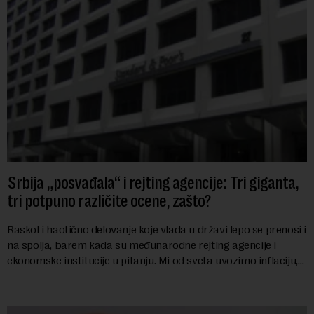
Srbija „posvađala“ i rejting agencije: Tri giganta,
tri potpuno različite ocene, zašto?
Raskol i haotično delovanje koje vlada u državi lepo se prenosi i
na spolja, barem kada su međunarodne rejting agencije i
ekonomske institucije u pitanju. Mi od sveta uvozimo inflaciju,
robu lošijeg kvalitet...