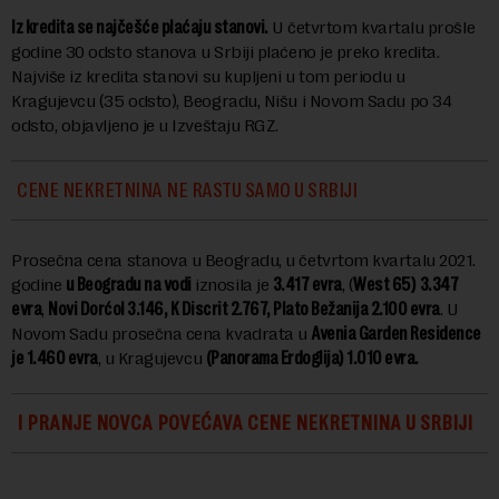
Iz kredita se najčešće plaćaju stanovi.
U četvrtom kvartalu prošle
godine 30 odsto stanova u Srbiji plaćeno je preko kredita.
Najviše iz kredita stanovi su kupljeni u tom periodu u
Kragujevcu (35 odsto), Beogradu, Nišu i Novom Sadu po 34
odsto, objavljeno je u Izveštaju RGZ.
CENE NEKRETNINA NE RASTU SAMO U SRBIJI
Prosečna cena stanova u Beogradu, u četvrtom kvartalu 2021.
godine
u Beogradu na vodi
iznosila je
3.417 evra
, (
West 65)
3.347
evra
,
Novi Dorćol 3.146, K Discrit 2.767, Plato Bežanija 2.100 evra
. U
Novom Sadu prosečna cena kvadrata u
Avenia Garden Residence
je 1.460 evra
, u Kragujevcu
(Panorama Erdoglija) 1.010 evra.
I PRANJE NOVCA POVEĆAVA CENE NEKRETNINA U SRBIJI