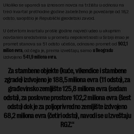
Ukoliko se uporedi sa iznosom novca na tržištu u odnosu na
treći kvartal prethodne godine zabeleženo je povećanje od 18,2
odsto, saopštio je Republički geodetski zavod.
U četvrtom kvartalu prošle godine najveći udeo u ukupnim
novčanim sredstvima u prometu nepokretnosti u Srbiji imao je
promet stanova sa 51 odsto učešća, odnosno promet od
902,1
milion evra
, od čega je, prema izveštaju, samo
u Beogradu
izdvojeno
541,9 miliona evra.
Za stambene objekte (kuće, vikendice i stambene
zgrade) izdvojeno je 188,5 miliona evra (11 odsto), za
građevinsko zemljište 125,8 miliona evra (sedam
odsto), za poslovne prostore 102,2 miliona evra (šest
odsto) dok je za poljoprivredno zemljište izdvojeno
68,2 miliona evra (četiri odsto), navodi se u Izveštaju
RGZ.