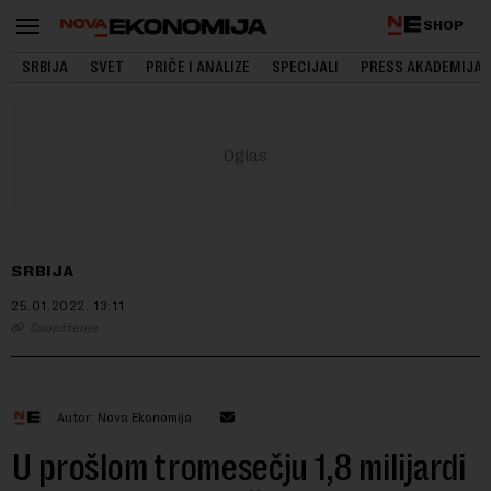
SHOP
SRBIJA
SVET
PRIČE I ANALIZE
SPECIJALI
PRESS AKADEMIJA
SRBIJA
25.01.2022.
13:11
Saopštenje
Autor: Nova Ekonomija
U prošlom tromesečju 1,8 milijardi