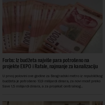
Forbs: Iz budžeta najviše para potrošeno na
projekte EXPO i Rafale, najmanje za kanalizaciju
U prvoj polovini ove godine za Beogradski metro iz republičkog
budžeta je potrošeno 13,9 milijardi dinara, za novi most preko
Save 1,5 milijardi dinara, a za projekat centralnog
kanalizacionog sistema u Beog...