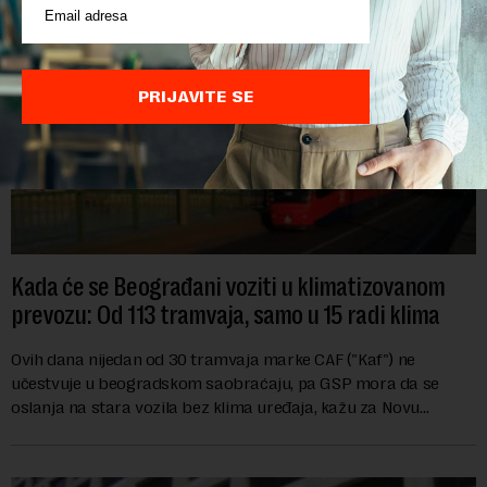
PRIJAVITE SE
Kada će se Beograđani voziti u klimatizovanom
prevozu: Od 113 tramvaja, samo u 15 radi klima
Ovih dana nijedan od 30 tramvaja marke CAF ("Kaf") ne
učestvuje u beogradskom saobraćaju, pa GSP mora da se
oslanja na stara vozila bez klima uređaja, kažu za Novu
ekonomiju iz Sindikata Centar – GSP i Centr...