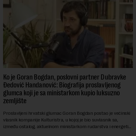
Ko je Goran Bogdan, poslovni partner Dubravke
Đedović Handanović: Biografija proslavljenog
glumca koji je sa ministarkom kupio luksuzno
zemljište
Proslavljeni hrvatski glumac Goran Bogdan postao je većinski
vlasnik kompanije Kulturistra, u kojoj je bio suvlasnik sa,
između ostalog, aktuelnom ministarkom rudarstva i energetike
u Vladi Srbije, Dubravkom...