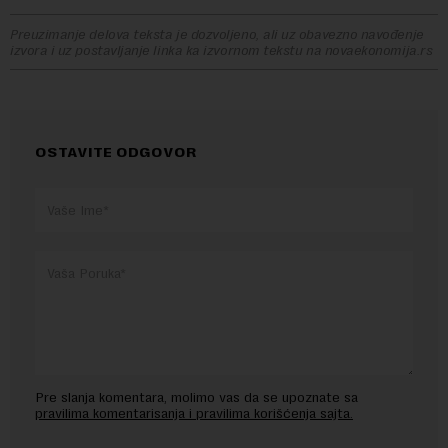
Preuzimanje delova teksta je dozvoljeno, ali uz obavezno navođenje
izvora i uz postavljanje linka ka izvornom tekstu na novaekonomija.rs
OSTAVITE ODGOVOR
Pre slanja komentara, molimo vas da se upoznate sa
pravilima komentarisanja i pravilima korišćenja sajta.