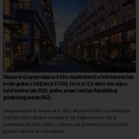
Ukupan broj kupoprodaja na tržištu nepokretnosti u četvrtom kvartalu
prošle godine u Srbiji bio je 37.500, što je za 12,6 odsto više nego u
četvrtom kvartalu 2020. godine, prema Izveštaju Republičkog
geodetskog zavoda (RGZ).
Ukupna količina novca na tržištu nepokretnosti u poslednjem
kvartalu 2021. godine iznosila je 1,8 milijardi evra, što je
povećanje od 33,8 odsto u odnosu na poslednji kvartal 2020.
godine,
navodi
se u Izveštaju.