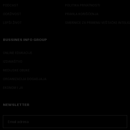
PODCAST
POLITIKA PRIVATNOSTI
ODRŽIVOST
PRAVILA KORIŠĆENJA
LEPŠI ŽIVOT
SMERNICE ZA PRIMENU VEŠTAČKE INTELI
BUSSINES INFO GROUP
ONLINE EDUKACIJE
IZDAVAŠTVO
MEDIJSKE OBUKE
ORGANIZACIJA DOGADJAJA
EKONOM I JA
NEWSLETTER