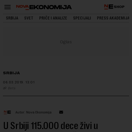
SHOP
SRBIJA
SVET
PRIČE I ANALIZE
SPECIJALI
PRESS AKADEMIJA
SRBIJA
06.03.2019.
13:01
Beta
Autor: Nova Ekonomija
U Srbiji 115.000 dece živi u