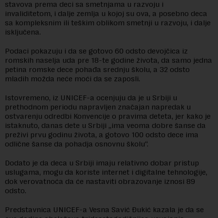
stavova prema deci sa smetnjama u razvoju i
invaliditetom, i dalje zemlja u kojoj su ova, a posebno deca
sa kompleksnim ili teškim oblikom smetnji u razvoju, i dalje
isključena.
Podaci pokazuju i da se gotovo 60 odsto devojčica iz
romskih naselja uda pre 18-te godine života, da samo jedna
petina romske dece pohađa srednju školu, a 32 odsto
mladih možda neće moći da se zaposli.
Istovremeno, iz UNICEF-a ocenjuju da je u Srbiji u
prethodnom periodu napravljen značajan napredak u
ostvarenju odredbi Konvencije o pravima deteta, jer kako je
istaknuto, danas dete u Srbiji „ima veoma dobre šanse da
preživi prvu godinu života, a gotovo 100 odsto dece ima
odlične šanse da pohadja osnovnu školu“.
Dodato je da deca u Srbiji imaju relativno dobar pristup
uslugama, mogu da koriste internet i digitalne tehnologije,
dok verovatnoća da će nastaviti obrazovanje iznosi 89
odsto.
Predstavnica UNICEF-a Vesna Savić Đukić kazala je da se