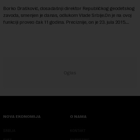
Borko Drašković, dosadašnji direktor Republičkog geodetskog
zavoda, smenjen je danas, odlukom Vlade Srbije.On je na ovoj
funkciji proveo čak 11 godina. Preciznije, on je 23. jula 2015.
izabran za v.d. di...
NOVA EKONOMIJA
O NAMA
SRBIJA
KONTAKT
SVET
MARKETING