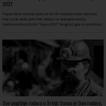
2027
Papua Nova Gvineja jedna je od 141 međunarodne učesnice
koje su do sada potvrdile učešće na specijalizovanoj
međunarodnoj izložbi "Ekspu 2027" Beograd, gde će predstaviti
i kao državu sa najvećom jezičkom ra...
Sve pogibije rudara u Srbiji: Danas je Dan rudara,