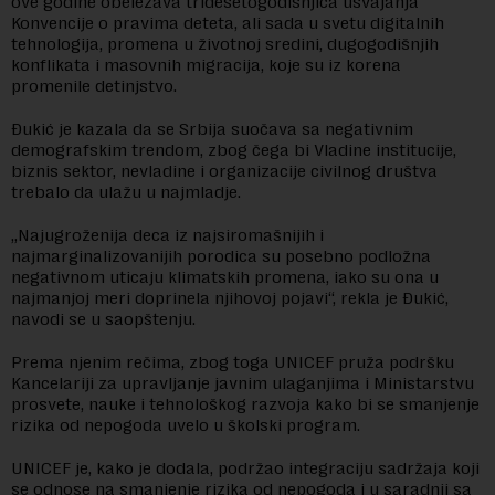
ove godine obeležava tridesetogodišnjica usvajanja
Konvencije o pravima deteta, ali sada u svetu digitalnih
tehnologija, promena u životnoj sredini, dugogodišnjih
konflikata i masovnih migracija, koje su iz korena
promenile detinjstvo.
Đukić je kazala da se Srbija suočava sa negativnim
demografskim trendom, zbog čega bi Vladine institucije,
biznis sektor, nevladine i organizacije civilnog društva
trebalo da ulažu u najmladje.
„Najugroženija deca iz najsiromašnijih i
najmarginalizovanijih porodica su posebno podložna
negativnom uticaju klimatskih promena, iako su ona u
najmanjoj meri doprinela njihovoj pojavi“, rekla je Đukić,
navodi se u saopštenju.
Prema njenim rečima, zbog toga UNICEF pruža podršku
Kancelariji za upravljanje javnim ulaganjima i Ministarstvu
prosvete, nauke i tehnološkog razvoja kako bi se smanjenje
rizika od nepogoda uvelo u školski program.
UNICEF je, kako je dodala, podržao integraciju sadržaja koji
se odnose na smanjenje rizika od nepogoda i u saradnji sa