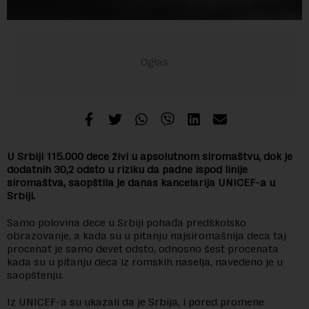
U Srbiji 115.000 dece živi u apsolutnom siromaštvu, dok je
dodatnih 30,2 odsto u riziku da padne ispod linije
siromaštva, saopštila je danas kancelarija UNICEF-a u
Srbiji.
Samo polovina dece u Srbiji pohađa predškolsko
obrazovanje, a kada su u pitanju najsiromašnija deca taj
procenat je samo devet odsto, odnosno šest procenata
kada su u pitanju deca iz romskih naselja, navedeno je u
saopštenju.
Iz UNICEF-a su ukazali da je Srbija, i pored promene