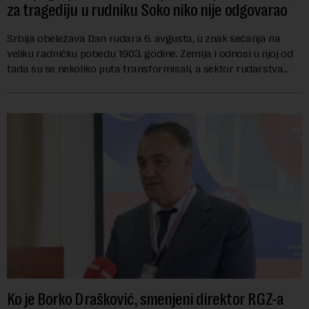
za tragediju u rudniku Soko niko nije odgovarao
Srbija obeležava Dan rudara 6. avgusta, u znak sećanja na
veliku radničku pobedu 1903. godine. Zemlja i odnosi u njoj od
tada su se nekoliko puta transformisali, a sektor rudarstva
danas karakterišu velike r...
Ko je Borko Drašković, smenjeni direktor RGZ-a