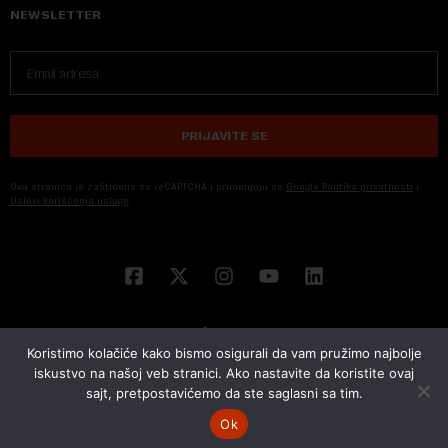
NEWSLETTER
PRIJAVITE SE
Ova stranica je zaštićena sa reCAPTCHA i primenjuju se
Google Politika privatnosti
i
Uslovi korišćenja usluge
Koristimo kolačiće kako bismo osigurali da vam pružimo najbolje
iskustvo na našoj veb stranici. Ako nastavite da koristite ovaj
sajt, pretpostavićemo da ste saglasni sa tim.
© 2026 NOVA EKONOMIJA | SVA PRAVA ZADŽANA | DEVELOPED BY
CUBES
Ok