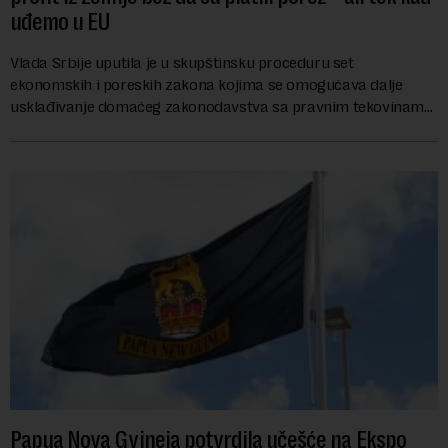
uđemo u EU
Vlada Srbije uputila je u skupštinsku proceduru set
ekonomskih i poreskih zakona kojima se omogućava dalje
usklađivanje domaćeg zakonodavstva sa pravnim tekovinama
Evropske unije i ispunjavaju obaveze predvi...
Papua Nova Gvineja potvrdila učešće na Ekspo