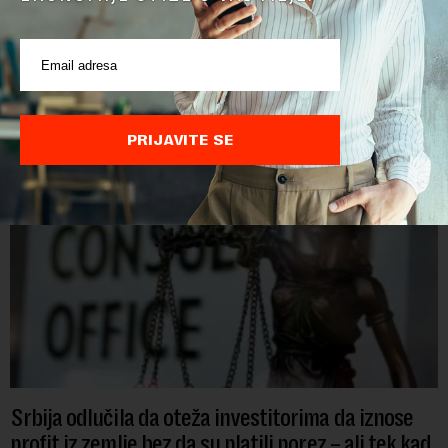
POVEZANI SADRŽAJI
PRIJAVITE SE
Srbija odlučila da oteža investitorima da iznose
profit iz zemlje bez da su platili porez – ali tek kad