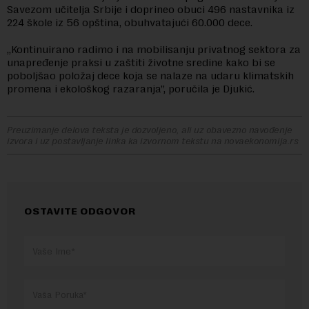
Savezom učitelja Srbije i doprineo obuci 496 nastavnika iz
224 škole iz 56 opština, obuhvatajući 60.000 dece.
„Kontinuirano radimo i na mobilisanju privatnog sektora za
unapređenje praksi u zaštiti životne sredine kako bi se
poboljšao položaj dece koja se nalaze na udaru klimatskih
promena i ekološkog razaranja”, poručila je Djukić.
Preuzimanje delova teksta je dozvoljeno, ali uz obavezno navođenje
izvora i uz postavljanje linka ka izvornom tekstu na novaekonomija.rs
OSTAVITE ODGOVOR