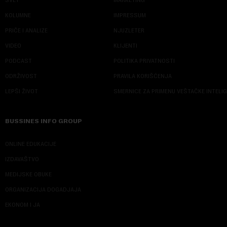
KOLUMNE
IMPRESSUM
PRIČE I ANALIZE
NJUZLETER
VIDEO
KLIJENTI
PODCAST
POLITIKA PRIVATNOSTI
ODRŽIVOST
PRAVILA KORIŠĆENJA
LEPŠI ŽIVOT
SMERNICE ZA PRIMENU VEŠTAČKE INTELI
BUSSINES INFO GROUP
ONLINE EDUKACIJE
IZDAVAŠTVO
MEDIJSKE OBUKE
ORGANIZACIJA DOGADJAJA
EKONOM I JA