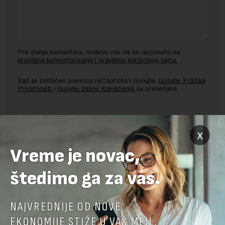
Pre slanja komentara, molimo vas da se upoznate sa
pravilima komentarisanja i pravilima korišćenja sajta.
Sajt je zaštićen pomocu reCaptcha i Google.
Google Politika
Privatnosti
i
Google Uslovi Korišćenja
su primenjeni.
x
Vreme je novac,
štedimo ga za vas.
NAJVREDNIJE OD NOVE
EKONOMIJE STIŽE U VAŠ MEJL.